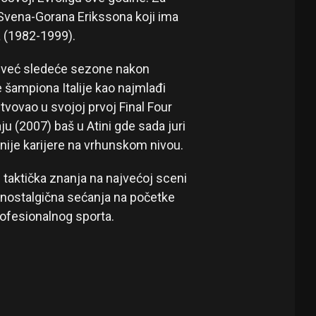
Svena-Gorana Erikssona koji ima
 (1982-1999).
– već sledeće sezone nakon
e šampiona Italije kao najmlađi
tvovao u svojoj prvoj Final Four
ju (2007) baš u Atini gde sada juri
enije karijere na vrhunskom nivou.
 taktička znanja na najvećoj sceni
 nostalgična sećanja na početke
profesionalnog sporta.