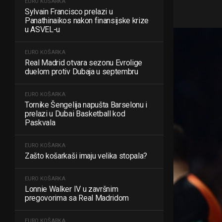
EURO KOŠARKA
Sylvain Francisco prelazi u
Panathinaikos nakon finansijske krize
u ASVEL-u
EURO KOŠARKA
Real Madrid otvara sezonu Evrolige
duelom protiv Dubaja u septembru
EURO KOŠARKA
Tornike Šengelija napušta Barselonu i
prelazi u Dubai Basketball kod
Paskvala
EURO KOŠARKA
Zašto košarkaši imaju velika stopala?
EURO KOŠARKA
Lonnie Walker IV u završnim
pregovorima sa Real Madridom
EURO KOŠARKA