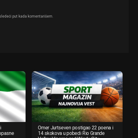
sledeći put kada komentarišem.
i
Omer Jurtseven postigao 22 poena i
 opasne
14 skokova u pobedi Rio Grande