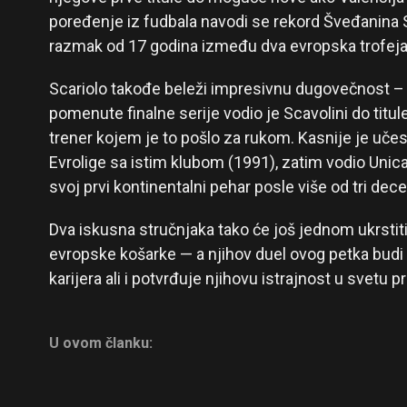
poređenje iz fudbala navodi se rekord Šveđanina 
razmak od 17 godina između dva evropska trofeja
Scariolo takođe beleži impresivnu dugovečnost 
pomenute finalne serije vodio je Scavolini do titul
trener kojem je to pošlo za rukom. Kasnije je učes
Evrolige sa istim klubom (1991), zatim vodio Unica
svoj prvi kontinentalni pehar posle više od tri dec
Dva iskusna stručnjaka tako će još jednom ukrstiti
evropske košarke — a njihov duel ovog petka budi
karijera ali i potvrđuje njihovu istrajnost u svetu 
U ovom članku: