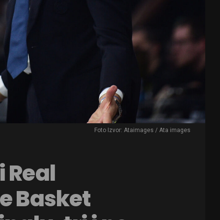
Foto Izvor: Ataimages / Ata images
i Real
je Basket