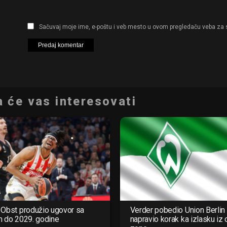
Sačuvaj moje ime, e-poštu i veb mesto u ovom pregledaču veba za 
 će vas interesovati
Obst produžio ugovor sa
Verder pobedio Union Berlin 
m do 2029. godine
napravio korak ka izlasku iz