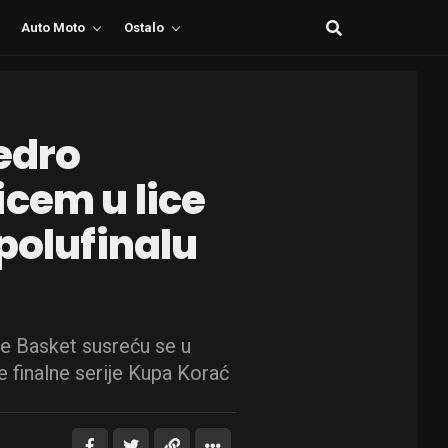
Auto Moto
Ostalo
Pedro
icem u lice
polufinalu
je Basket susreću se u
ke finalne serije Kupa Korać