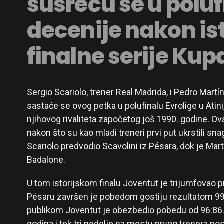
susreću se u polufi
decenije nakon is
finalne serije Kup
Sergio Scariolo, trener Real Madrida, i Pedro Martí
sastaće se ovog petka u polufinalu Evrolige u Atini
njihovog rivaliteta započetog još 1990. godine. Ov
nakon što su kao mladi treneri prvi put ukrstili sna
Scariolo predvodio Scavolini iz Pésara, dok je Mart
Badalone.
U tom istorijskom finalu Joventut je trijumfovao pr
Pésaru završen je pobedom gostiju rezultatom 9
publikom Joventut je obezbedio pobedu od 96:86.
godina i tek tri nedelje na mestu prvog trenera 