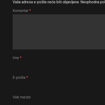
Vaša adresa e-pošte neće biti objavljena.
Neophodna pol
Komentar
*
Ime
*
E-pošta
*
Veb mesto