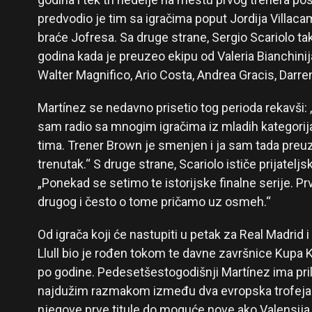
predvodio je tim sa igračima poput Jordija Villac
braće Jofresa. Sa druge strane, Sergio Scariolo t
godina kada je preuzeo ekipu od Valeria Bianchinija
Walter Magnifico, Ario Costa, Andrea Gracis, Darre
Martínez se nedavno prisetio tog perioda rekavši:
sam radio sa mnogim igračima iz mladih kategorija 
tima. Trener Brown je smenjen i ja sam tada preuz
trenutak.“ S druge strane, Scariolo ističe prijateljs
„Ponekad se setimo te istorijske finalne serije. Prv
drugog i često o tome pričamo uz osmeh.“
Od igrača koji će nastupiti u petak za Real Madrid 
Llull bio je rođen tokom te davne završnice Kupa 
po godine. Pedesetšestogodišnji Martínez ima pril
najdužim razmakom između dva evropska trofeja –
njegove prve titule do moguće nove ako Valensija 