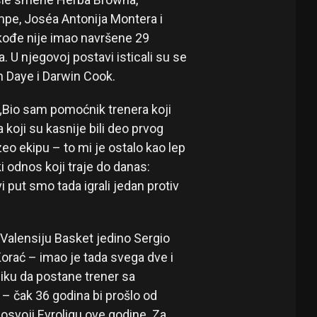
ampe, Joséa Antonija Montera i
akođe nije imao navršene 29
. U njegovoj postavi isticali su se
n Daye i Darwin Cook.
 „Bio sam pomoćnik trenera koji
koji su kasnije bili deo prvog
eo ekipu – to mi je ostalo kao lep
ki odnos koji traje do danas:
i put smo tada igrali jedan protiv
i Valensiju Basket jedino Sergio
Korać – imao je tada svega dve i
iku da postane trener sa
 čak 36 godina bi prošlo od
osvoji Evroligu ove godine. Za