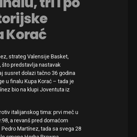
nalu, tri i po
torijske
a Korać
nez, strateg Valensije Basket,
, što predstavlja nastavak
aj susret dolazi tačno 36 godina
ge u finalu Kupa Korać – tada je
ínez bio na klupi Joventuta iz
otiv italijanskog tima: prvi meč u
9:98, a revanš pred domaćom
 Pedro Martínez, tada sa svega 28
posle smene Herba Browna,