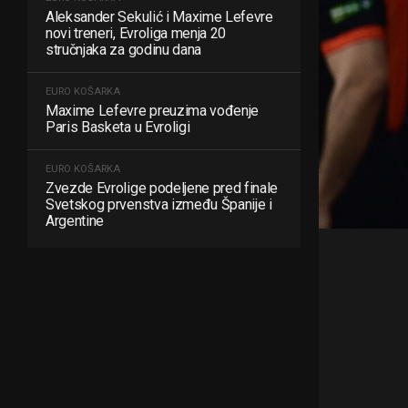
Aleksander Sekulić i Maxime Lefevre
novi treneri, Evroliga menja 20
stručnjaka za godinu dana
EURO KOŠARKA
Maxime Lefevre preuzima vođenje
Paris Basketa u Evroligi
EURO KOŠARKA
Zvezde Evrolige podeljene pred finale
Svetskog prvenstva između Španije i
Argentine