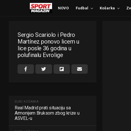
NOVO
Fudbal
Košarka
Zv
Sergio Scariolo i Pedro
Martínez ponovo licem u
lice posle 36 godina u
polufinalu Evrolige
EURO KOŠARKA
Real Madrid prati situaciju sa
Armonijem Bruksom zbog krize u
ASVEL-u