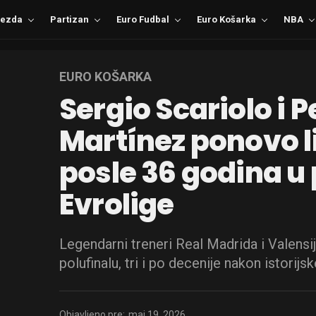
ezda
Partizan
Euro Fudbal
Euro Košarka
NBA
EURO KOŠARKA
Sergio Scariolo i 
Martínez ponovo l
posle 36 godina u 
Evrolige
Legendarni treneri Real Madrida i Valensi
polufinalu, tri i po decenije nakon istorijs
Objavljeno pre:
maj 19, 2026