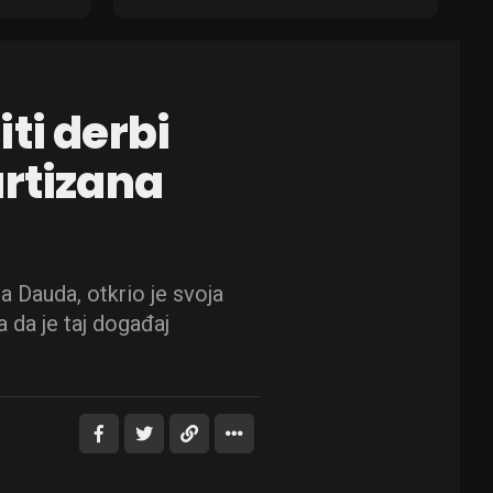
ti derbi
artizana
 Dauda, otkrio je svoja
a da je taj događaj