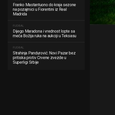
Franko Mastantuono do kraja sezone
na pozajmici u Fiorentini iz Real
Madrida
FUDBAL
Dijego Maradona i vrednost lopte sa
meča Božija ruka na aukciji u Teksasu
FUDBAL
Strahinja Pandurović: Novi Pazar bez
pritiska protiv Crvene zvezde u
Superligi Srbije