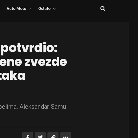
Auto Moto
Ostalo
potvrdio:
ene zvezde
rtaka
-belima, Aleksandar Samu