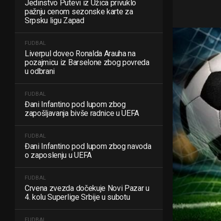
Jedinstvo Putevi iz Užica privuklo
pažnju cenom sezonske karte za
Srpsku ligu Zapad
FUDBAL
Liverpul doveo Ronalda Arauha na
pozajmicu iz Barselone zbog povreda
u odbrani
FUDBAL
Đani Infantino pod lupom zbog
zapošljavanja bivše radnice u UEFA
FUDBAL
Đani Infantino pod lupom zbog navoda
o zaposlenju u UEFA
FUDBAL
Crvena zvezda dočekuje Novi Pazar u
4. kolu Superlige Srbije u subotu
FUDBAL