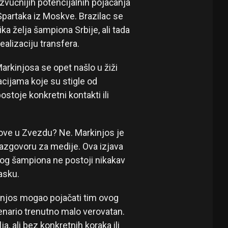
zvučnijih potencijalnih pojačanja
 Spartaka iz Moskve. Brazilac se
a želja šampiona Srbije, ali tada
ealizaciju transfera.
Markinjosa se opet našlo u žiži
cijama koje su stigle od
toje konkretni kontakti ili
ove u Zvezdu? Ne. Markinjos je
razgovoru za medije. Ova izjava
kog šampiona ne postoji nikakav
asku.
rkinjos mogao pojačati tim ovog
cenario trenutno malo verovatan.
a, ali bez konkretnih koraka ili