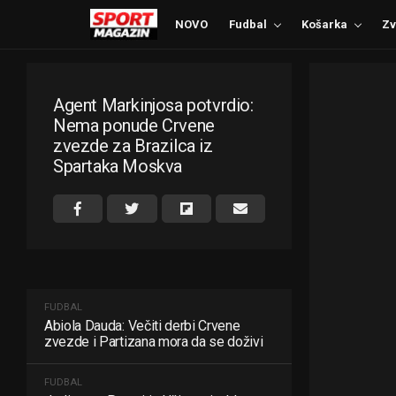
NOVO
Fudbal
Košarka
Zv
Agent Markinjosa potvrdio:
Nema ponude Crvene
zvezde za Brazilca iz
Spartaka Moskva
FUDBAL
Abiola Dauda: Večiti derbi Crvene
zvezde i Partizana mora da se doživi
FUDBAL