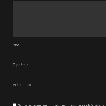
Ime
*
E-pošta
*
Veb mesto
Sačuvaj moje ime, e-poštu i veb mesto u ovom pregledaču veba za 