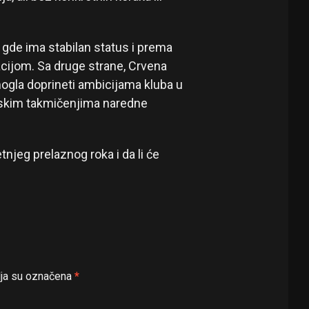
 gde ima stabilan status i prema
cijom. Sa druge strane, Crvena
ogla doprineti ambicijama kluba u
kim takmičenjima naredne
tnjeg prelaznog roka i da li će
ja su označena
*