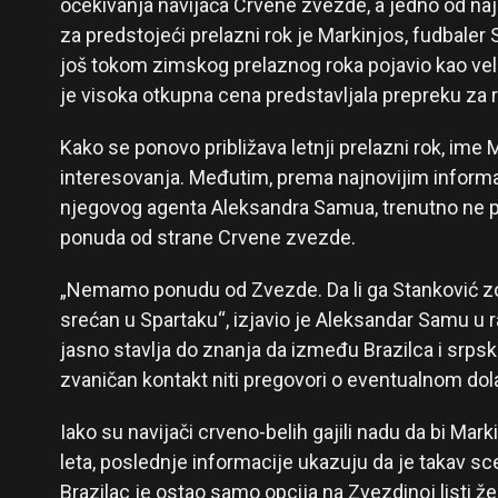
očekivanja navijača Crvene zvezde, a jedno od naj
za predstojeći prelazni rok je Markinjos, fudbaler
još tokom zimskog prelaznog roka pojavio kao velik
je visoka otkupna cena predstavljala prepreku za r
Kako se ponovo približava letnji prelazni rok, ime 
interesovanja. Međutim, prema najnovijim informa
njegovog agenta Aleksandra Samua, trenutno ne pos
ponuda od strane Crvene zvezde.
„Nemamo ponudu od Zvezde. Da li ga Stanković z
srećan u Spartaku“, izjavio je Aleksandar Samu u 
jasno stavlja do znanja da između Brazilca i srps
zvaničan kontakt niti pregovori o eventualnom dol
Iako su navijači crveno-belih gajili nadu da bi Ma
leta, poslednje informacije ukazuju da je takav s
Brazilac je ostao samo opcija na Zvezdinoj listi želj