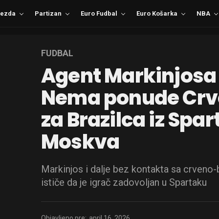
ezda
Partizan
Euro Fudbal
Euro Košarka
NBA
FUDBAL
Agent Markinjosa 
Nema ponude Crv
za Brazilca iz Spa
Moskva
Markinjos i dalje bez kontakta sa crveno
ističe da je igrač zadovoljan u Spartaku
Objavljeno pre:
april 16, 2026