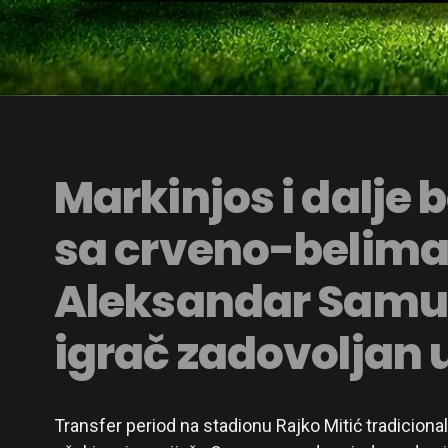
Markinjos i dalje 
sa crveno-belima
Aleksandar Samu i
igrač zadovoljan 
Transfer period na stadionu Rajko Mitić tradiciona