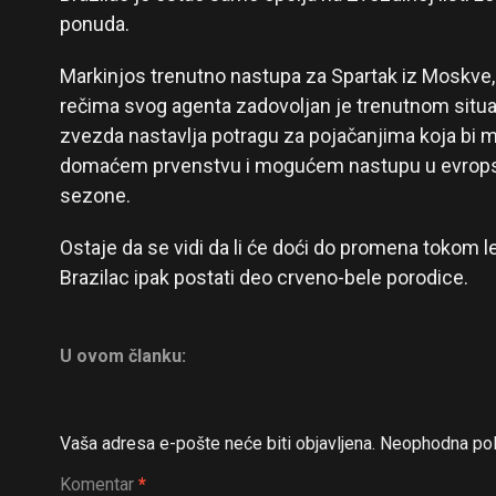
ponuda.
Markinjos trenutno nastupa za Spartak iz Moskve,
rečima svog agenta zadovoljan je trenutnom situa
zvezda nastavlja potragu za pojačanjima koja bi m
domaćem prvenstvu i mogućem nastupu u evrops
sezone.
Ostaje da se vidi da li će doći do promena tokom le
Brazilac ipak postati deo crveno-bele porodice.
U ovom članku:
Vaša adresa e-pošte neće biti objavljena.
Neophodna pol
Komentar
*