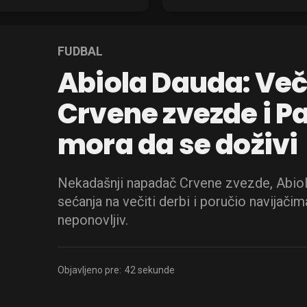
FUDBAL
Abiola Dauda: Veči
Crvene zvezde i P
mora da se doživi
Nekadašnji napadač Crvene zvezde, Abiola
sećanja na večiti derbi i poručio navijačim
neponovljiv.
Objavljeno pre:
42 sekunde