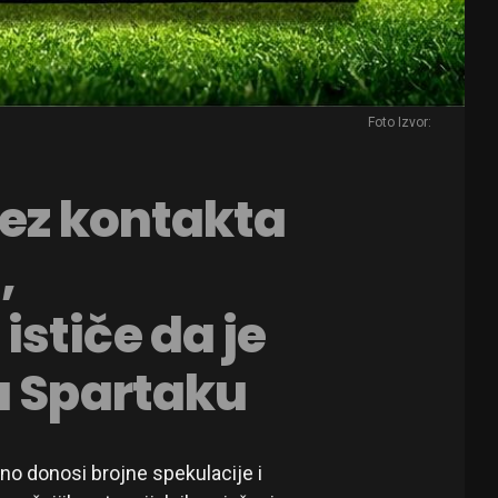
Foto Izvor:
bez kontakta
,
stiče da je
u Spartaku
lno donosi brojne spekulacije i