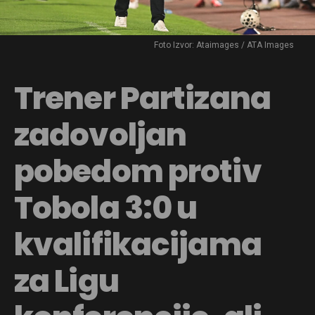
Foto Izvor: Ataimages / ATA Images
Trener Partizana
zadovoljan
pobedom protiv
Tobola 3:0 u
kvalifikacijama
za Ligu