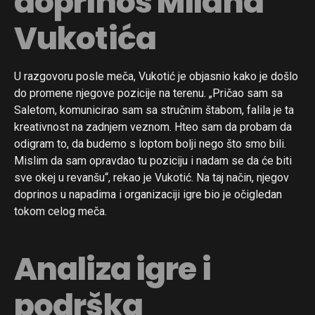
doprinos Milana
Vukotića
U razgovoru posle meča, Vukotić je objasnio kako je došlo
do promene njegove pozicije na terenu. „Pričao sam sa
Saletom, komunicirao sam sa stručnim štabom, falila je ta
kreativnost na zadnjem veznom. Hteo sam da probam da
odigram to, da budemo s loptom bolji nego što smo bili.
Mislim da sam opravdao tu poziciju i nadam se da će biti
sve okej u revanšu“, rekao je Vukotić. Na taj način, njegov
doprinos u napadima i organizaciji igre bio je očigledan
tokom celog meča.
Analiza igre i
podrška