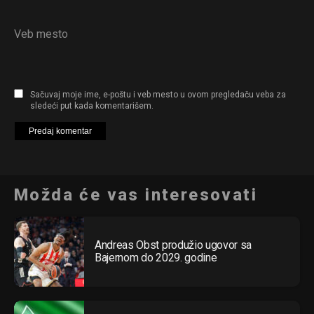
Veb mesto
Sačuvaj moje ime, e-poštu i veb mesto u ovom pregledaču veba za
sledeći put kada komentarišem.
Možda će vas interesovati
Andreas Obst produžio ugovor sa
Bajernom do 2029. godine