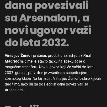
dana povezivali
sa Arsenalom, a
novi ugovor važi
do leta 2032.
Vinisijus Žunior
je danas produžio saradnju sa
Real
Madridom
, čime je stavio tačku na spekulacije o
mogućem transferu. Novi ugovor, koji će važiti do leta
2032. godine, potvrđen je zvaničnim saopštenjem
španskog kluba. Na taj način, Vinisijus Žunior ostaje ključni
deo tima, iako su ga poslednjih dana povezivali sa
Arsenalom.