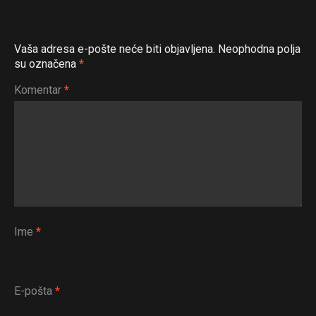
Vaša adresa e-pošte neće biti objavljena.
Neophodna polja
su označena
*
Komentar
*
Ime
*
E-pošta
*