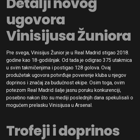
Detalji novog
ugovora
Vinisijusa Žuniora
Pre svega, Vinisijus Žunior je u Real Madrid stigao 2018.
godine kao 18-godišnjak. Od tada je odigrao 375 utakmica
u svim takmičenjima i postigao 128 golova. Ovaj
produžetak ugovora potvrđuje poverenje kluba u njegov
doprinos i značaj za budućnost ekipe. Osim toga, ovim
potezom Real Madrid šalje jasnu poruku konkurenciji,
posebno nakon što su mediji poslednjih dana spekulisali o
mogućem prelasku Vinisijusa u Arsenal.
Trofeji i doprinos