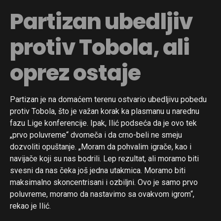
Partizan ubedljiv
protiv Tobola, ali
oprez ostaje
Partizan je na domaćem terenu ostvario ubedljivu pobedu
protiv Tobola, što je važan korak ka plasmanu u narednu
fazu Lige konferencije. Ipak, Ilić podseća da je ovo tek
„prvo poluvreme“ dvomeča i da crno-beli ne smeju
dozvoliti opuštanje. „Moram da pohvalim igrače, kao i
navijače koji su nas bodrili. Lep rezultat, ali moramo biti
svesni da nas čeka još jedna utakmica. Moramo biti
maksimalno skoncentrisani i ozbiljni. Ovo je samo prvo
poluvreme, moramo da nastavimo sa ovakvom igrom“,
rekao je Ilić.