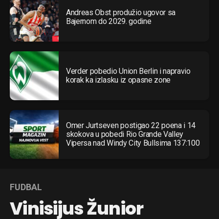
Andreas Obst produžio ugovor sa
Bajernom do 2029. godine
Verder pobedio Union Berlin i napravio
korak ka izlasku iz opasne zone
Omer Jurtseven postigao 22 poena i 14
skokova u pobedi Rio Grande Valley
Vipersa nad Windy City Bullsima 137:100
FUDBAL
Vinisijus Žunior