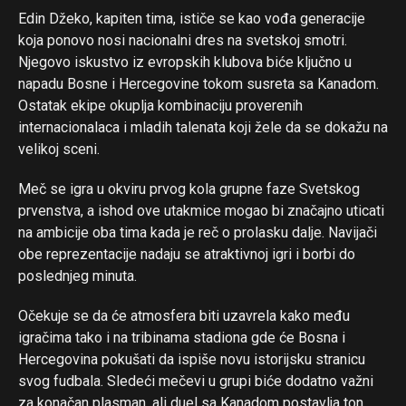
Flipboard
Edin Džeko, kapiten tima, ističe se kao vođa generacije
Reddit
koja ponovo nosi nacionalni dres na svetskoj smotri.
Njegovo iskustvo iz evropskih klubova biće ključno u
Pinterest
napadu Bosne i Hercegovine tokom susreta sa Kanadom.
Whatsapp
Ostatak ekipe okuplja kombinaciju proverenih
Email
internacionalaca i mladih talenata koji žele da se dokažu na
velikoj sceni.
Meč se igra u okviru prvog kola grupne faze Svetskog
prvenstva, a ishod ove utakmice mogao bi značajno uticati
na ambicije oba tima kada je reč o prolasku dalje. Navijači
obe reprezentacije nadaju se atraktivnoj igri i borbi do
poslednjeg minuta.
Očekuje se da će atmosfera biti uzavrela kako među
igračima tako i na tribinama stadiona gde će Bosna i
Hercegovina pokušati da ispiše novu istorijsku stranicu
svog fudbala. Sledeći mečevi u grupi biće dodatno važni
za konačan plasman, ali duel sa Kanadom postavlja ton