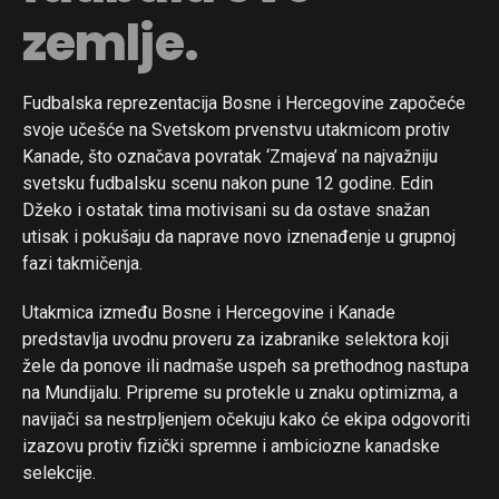
zemlje.
Fudbalska reprezentacija Bosne i Hercegovine započeće
svoje učešće na Svetskom prvenstvu utakmicom protiv
Kanade, što označava povratak ‘Zmajeva’ na najvažniju
svetsku fudbalsku scenu nakon pune 12 godine. Edin
Džeko i ostatak tima motivisani su da ostave snažan
utisak i pokušaju da naprave novo iznenađenje u grupnoj
fazi takmičenja.
Utakmica između Bosne i Hercegovine i Kanade
predstavlja uvodnu proveru za izabranike selektora koji
žele da ponove ili nadmaše uspeh sa prethodnog nastupa
na Mundijalu. Pripreme su protekle u znaku optimizma, a
navijači sa nestrpljenjem očekuju kako će ekipa odgovoriti
izazovu protiv fizički spremne i ambiciozne kanadske
selekcije.