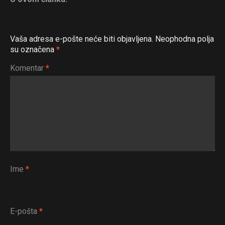
Vaša adresa e-pošte neće biti objavljena.
Neophodna polja
su označena
*
Komentar
*
Ime
*
E-pošta
*