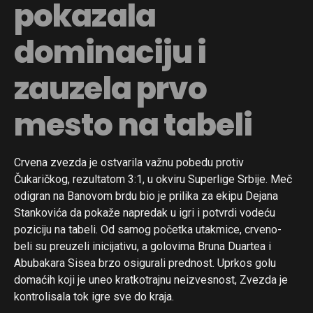
pokazala
dominaciju i
zauzela prvo
mesto na tabeli
Crvena zvezda je ostvarila važnu pobedu protiv
Čukaričkog, rezultatom 3:1, u okviru Superlige Srbije. Meč
odigran na Banovom brdu bio je prilika za ekipu Dejana
Stankovića da pokaže napredak u igri i potvrdi vodeću
poziciju na tabeli. Od samog početka utakmice, crveno-
beli su preuzeli inicijativu, a golovima Bruna Duartea i
Abubakara Sisea brzo osigurali prednost. Uprkos golu
domaćih koji je uneo kratkotrajnu neizvesnost, Zvezda je
kontrolisala tok igre sve do kraja.