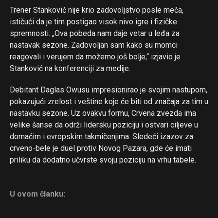
Trener Stanković nije krio zadovoljstvo posle meča,
ističući da je tim postigao visok nivo igre i fizičke
Flipboard
spremnosti. „Ova pobeda nam daje vetar u leđa za
Reddit
nastavak sezone. Zadovoljan sam kako su momci
reagovali i verujem da možemo još bolje,“ izjavio je
Pinterest
Stanković na konferenciji za medije.
Whatsapp
Email
Debitant Daglas Owusu impresionirao je svojim nastupom,
pokazujući zrelost i veštine koje će biti od značaja za tim u
nastavku sezone. Uz ovakvu formu, Crvena zvezda ima
velike šanse da održi lidersku poziciju i ostvari ciljeve u
domaćim i evropskim takmičenjima. Sledeći izazov za
crveno-bele je duel protiv Novog Pazara, gde će imati
priliku da dodatno učvrste svoju poziciju na vrhu tabele.
U ovom članku: