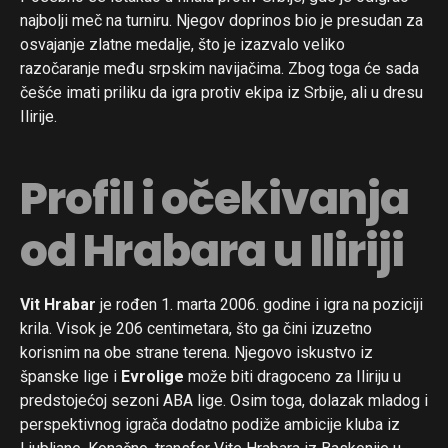
najbolji meč na turniru. Njegov doprinos bio je presudan za
osvajanje zlatne medalje, što je izazvalo veliko
razočaranje među srpskim navijačima. Zbog toga će sada
češće imati priliku da igra protiv ekipa iz Srbije, ali u dresu
Ilirije.
Profil i očekivanja
od Hrabara u Iliriji
Vit Hrabar
je rođen 1. marta 2006. godine i igra na poziciji
krila. Visok je 206 centimetara, što ga čini izuzetno
korisnim na obe strane terena. Njegovo iskustvo iz
španske lige i
Evrolige
može biti dragoceno za Iliriju u
predstojećoj sezoni ABA lige. Osim toga, dolazak mladog i
perspektivnog igrača dodatno podiže ambicije kluba iz