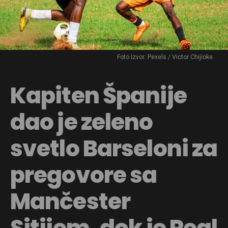
Foto Izvor: Pexels / Victor Chijioke
Kapiten Španije
dao je zeleno
svetlo Barseloni za
pregovore sa
Mančester
Sitijem, dok je Real