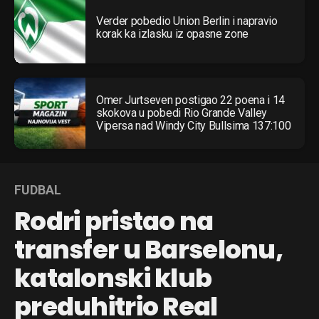
Verder pobedio Union Berlin i napravio
korak ka izlasku iz opasne zone
Omer Jurtseven postigao 22 poena i 14
skokova u pobedi Rio Grande Valley
Vipersa nad Windy City Bullsima 137:100
FUDBAL
Rodri pristao na
transfer u Barselonu,
katalonski klub
preduhitrio Real