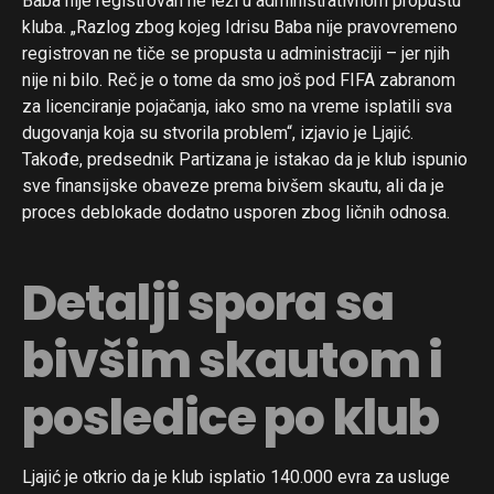
Baba nije registrovan ne leži u administrativnom propustu
kluba. „Razlog zbog kojeg Idrisu Baba nije pravovremeno
registrovan ne tiče se propusta u administraciji – jer njih
nije ni bilo. Reč je o tome da smo još pod FIFA zabranom
za licenciranje pojačanja, iako smo na vreme isplatili sva
dugovanja koja su stvorila problem“, izjavio je Ljajić.
Takođe, predsednik Partizana je istakao da je klub ispunio
sve finansijske obaveze prema bivšem skautu, ali da je
proces deblokade dodatno usporen zbog ličnih odnosa.
Detalji spora sa
bivšim skautom i
posledice po klub
Ljajić je otkrio da je klub isplatio 140.000 evra za usluge