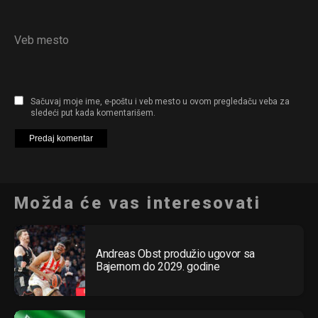
Veb mesto
Sačuvaj moje ime, e-poštu i veb mesto u ovom pregledaču veba za
sledeći put kada komentarišem.
Možda će vas interesovati
Andreas Obst produžio ugovor sa
Bajernom do 2029. godine