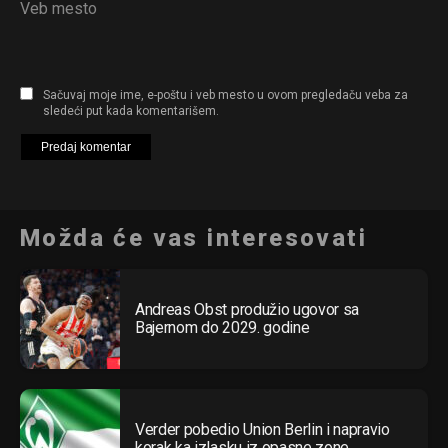
Veb mesto
Sačuvaj moje ime, e-poštu i veb mesto u ovom pregledaču veba za
sledeći put kada komentarišem.
Možda će vas interesovati
Andreas Obst produžio ugovor sa
Bajernom do 2029. godine
Verder pobedio Union Berlin i napravio
korak ka izlasku iz opasne zone