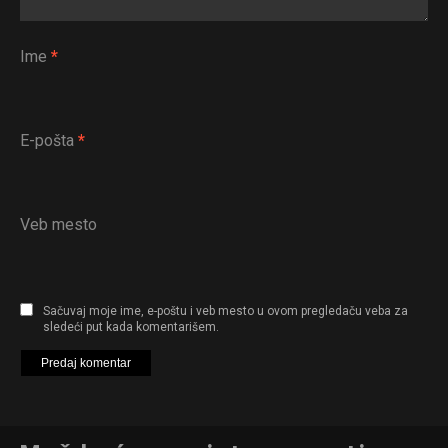
Ime
*
E-pošta
*
Veb mesto
Sačuvaj moje ime, e-poštu i veb mesto u ovom pregledaču veba za
sledeći put kada komentarišem.