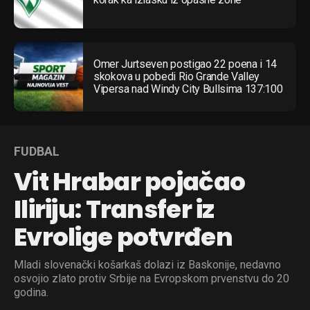
Omer Jurtseven postigao 22 poena i 14
skokova u pobedi Rio Grande Valley
Vipersa nad Windy City Bullsima 137:100
FUDBAL
Vit Hrabar pojačao
Iliriju: Transfer iz
Evrolige potvrđen
Mladi slovenački košarkaš dolazi iz Baskonije, nedavno
osvojio zlato protiv Srbije na Evropskom prvenstvu do 20
godina.