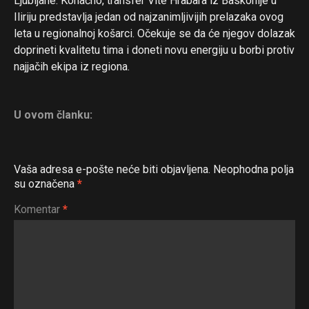
Ljubljane. Konačno, transfer Vite Hrabara iz Baskonije u
Iliriju predstavlja jedan od najzanimljivijih prelazaka ovog
leta u regionalnoj košarci. Očekuje se da će njegov dolazak
doprineti kvalitetu tima i doneti novu energiju u borbi protiv
najjačih ekipa iz regiona.
Flipboard
U ovom članku:
Reddit
Pinterest
Whatsapp
Vaša adresa e-pošte neće biti objavljena.
Neophodna polja
su označena
*
Email
Komentar
*