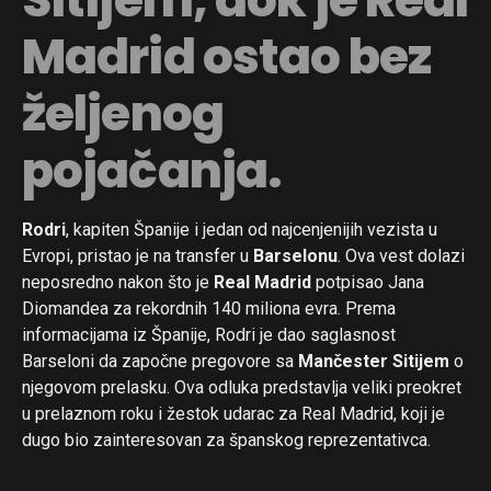
Madrid ostao bez
željenog
pojačanja.
Rodri
, kapiten Španije i jedan od najcenjenijih vezista u
Evropi, pristao je na transfer u
Barselonu
. Ova vest dolazi
neposredno nakon što je
Real Madrid
potpisao Jana
Diomandea za rekordnih 140 miliona evra. Prema
informacijama iz Španije, Rodri je dao saglasnost
Barseloni da započne pregovore sa
Mančester Sitijem
o
njegovom prelasku. Ova odluka predstavlja veliki preokret
u prelaznom roku i žestok udarac za Real Madrid, koji je
dugo bio zainteresovan za španskog reprezentativca.