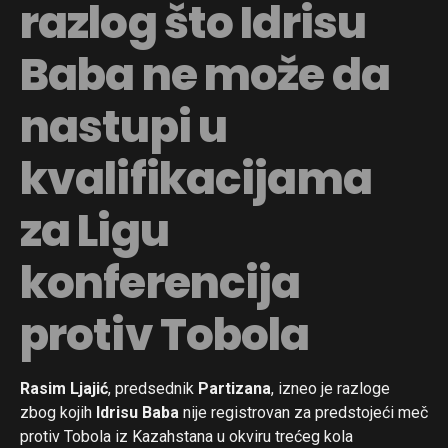
razlog što Idrisu
Baba ne može da
nastupi u
kvalifikacijama
za Ligu
konferencija
protiv Tobola
Rasim Ljajić
, predsednik
Partizana
, izneo je razloge
zbog kojih
Idrisu Baba
nije registrovan za predstojeći meč
protiv Tobola iz Kazahstana u okviru trećeg kola