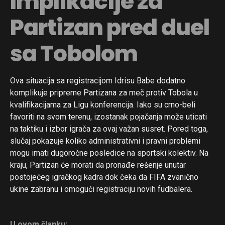
Implikacije za
Partizan pred duel
sa Tobolom
Ova situacija sa registracijom Idrisu Babe dodatno
komplikuje pripreme Partizana za meč protiv Tobola u
kvalifikacijama za Ligu konferencija. Iako su crno-beli
favoriti na svom terenu, izostanak pojačanja može uticati
na taktiku i izbor igrača za ovaj važan susret. Pored toga,
slučaj pokazuje koliko administrativni i pravni problemi
mogu imati dugoročne posledice na sportski kolektiv. Na
kraju, Partizan će morati da pronađe rešenje unutar
postojećeg igračkog kadra dok čeka da FIFA zvanično
ukine zabranu i omogući registraciju novih fudbalera.
U ovom članku: