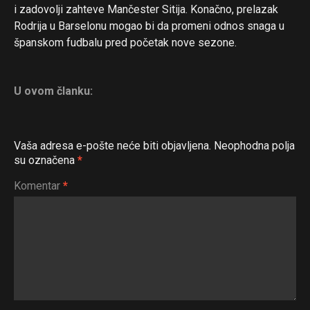
i zadovolji zahteve Mančester Sitija. Konačno, prelazak
Rodrija u Barselonu mogao bi da promeni odnos snaga u
španskom fudbalu pred početak nove sezone.
U ovom članku:
Vaša adresa e-pošte neće biti objavljena.
Neophodna polja
su označena
*
Komentar
*