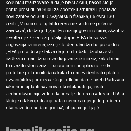
koje nisu realizovane, a da je bivši skaut, nakon što je
dobio presudu na Sudu za sportsku arbitražu, postavio
novi zahtev od 3.000 švajcarskih franaka, 66 evra i 30
centi. „Mi smo i to uplatili na vreme, ali tu se priča ne
završava“, dodao je Ljajić. Prema njegovim rečima, skaut iz
revolta nije želeo da pošalje dopis FIFA da su sva
dugovanja izmirena, iako je to deo standardne procedure.
„FIFA procedura je takva da je on trebalo da obavesti
nadležni organ da su sva dugovanja izmirena, kako bi oni
to uvažili istog dana. U suprotnom, neophodno je da
protekne pet radnih dana kako bi oni evidentirali uplatu i
ozvaničili kraj procesa. On je odlučio da se sveti Partizanu
iako smo uplatili sav novac, kontaktirali ga, zvali…
Jednostavno nije želeo da pošalje dopis na adresu FIFA, a
klub je u takvoj situaciji ostao nemoćan, jer je to problem
star navodno sedam godina“, objasnio je Ljajić.