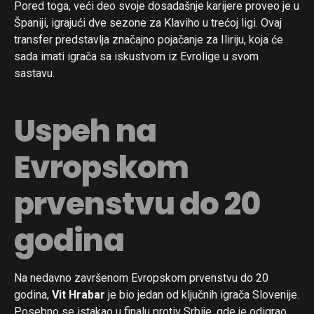
Pored toga, veći deo svoje dosadašnje karijere proveo je u
Španiji, igrajući dve sezone za Klaviho u trećoj ligi. Ovaj
transfer predstavlja značajno pojačanje za Iliriju, koja će
sada imati igrača sa iskustvom iz Evrolige u svom
sastavu.
Uspeh na
Evropskom
prvenstvu do 20
godina
Na nedavno završenom Evropskom prvenstvu do 20
godina,
Vit Hrabar
je bio jedan od ključnih igrača Slovenije.
Posebno se istakao u finalu protiv Srbije, gde je odigrao