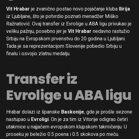
Vit Hrabar
je zvanično postao novo pojačanje kluba
Ilirija
iz Ljubljane, što je potvrdio poznati menadžer Miško
Ražnatović. Ovaj transfer iz Evrolige u ABA ligu privukao je
veliku pažnju, posebno jer je
Vit Hrabar
nedavno rastužio
Srbiju na Evropskom prvenstvu do 20 godina u Ljubljani.
Tada je sa reprezentacijom Slovenije pobedio Srbiju u
finalu i osvojio zlatnu medalju.
Transfer iz
Evrolige u ABA ligu
Hrabar dolazi iz španske
Baskonije
, gde je prošle sezone
nastupao u
Evroligi
. On je za tim iz Vitorije odigrao četiri
utakmice u najjačem evropskom klupskom takmičenju. U
proseku je beležio 0.5 poena i 0.5 skokova po meču.