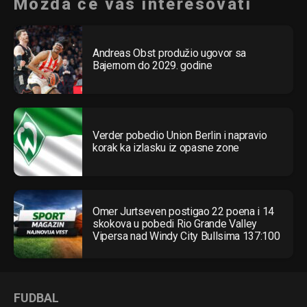
Možda će vas interesovati
Andreas Obst produžio ugovor sa
Bajernom do 2029. godine
Verder pobedio Union Berlin i napravio
korak ka izlasku iz opasne zone
Omer Jurtseven postigao 22 poena i 14
skokova u pobedi Rio Grande Valley
Vipersa nad Windy City Bullsima 137:100
FUDBAL