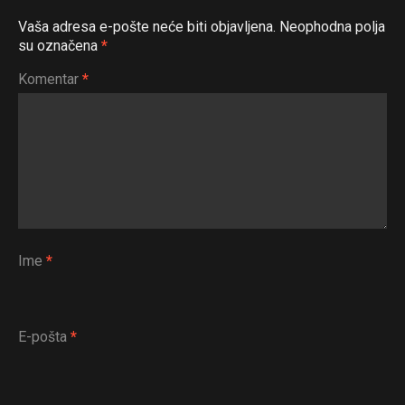
Vaša adresa e-pošte neće biti objavljena.
Neophodna polja
su označena
*
Komentar
*
Ime
*
E-pošta
*