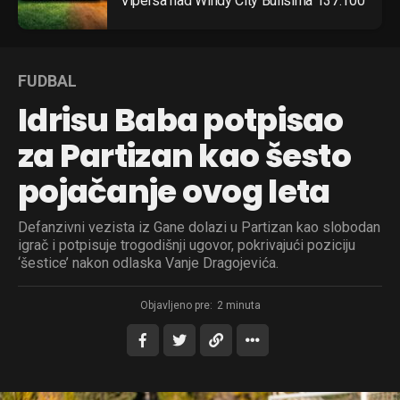
Vipersa nad Windy City Bullsima 137:100
FUDBAL
Idrisu Baba potpisao
za Partizan kao šesto
pojačanje ovog leta
Defanzivni vezista iz Gane dolazi u Partizan kao slobodan
igrač i potpisuje trogodišnji ugovor, pokrivajući poziciju
‘šestice’ nakon odlaska Vanje Dragojevića.
Objavljeno pre:
2 minuta