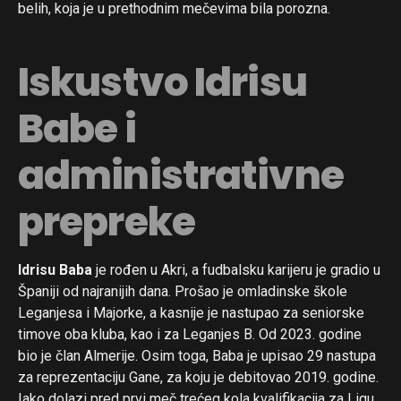
belih, koja je u prethodnim mečevima bila porozna.
Iskustvo Idrisu
Babe i
administrativne
prepreke
Idrisu Baba
je rođen u Akri, a fudbalsku karijeru je gradio u
Flipboard
Španiji od najranijih dana. Prošao je omladinske škole
Reddit
Leganjesa i Majorke, a kasnije je nastupao za seniorske
Pinterest
timove oba kluba, kao i za Leganjes B. Od 2023. godine
bio je član Almerije. Osim toga, Baba je upisao 29 nastupa
Whatsapp
za reprezentaciju Gane, za koju je debitovao 2019. godine.
Email
Iako dolazi pred prvi meč trećeg kola kvalifikacija za Ligu