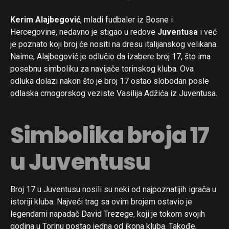
Kerim Alajbegović
, mladi fudbaler iz Bosne i
Hercegovine, nedavno je stigao u redove
Juventusa
i već
je poznato koji broj će nositi na dresu italijanskog velikana.
Naime, Alajbegović je odlučio da izabere broj 17, što ima
posebnu simboliku za navijače torinskog kluba. Ova
odluka dolazi nakon što je broj 17 ostao slobodan posle
odlaska crnogorskog veziste Vasilija Adžića iz Juventusa.
Simbolika broja 17
u Juventusu
Broj 17 u Juventusu nosili su neki od najpoznatijih igrača u
istoriji kluba. Najveći trag sa ovim brojem ostavio je
legendarni napadač David Trezege, koji je tokom svojih
godina u Torinu postao jedna od ikona kluba. Takođe,