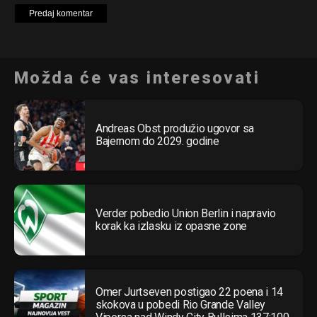
Možda će vas interesovati
Andreas Obst produžio ugovor sa
Bajernom do 2029. godine
Verder pobedio Union Berlin i napravio
korak ka izlasku iz opasne zone
Omer Jurtseven postigao 22 poena i 14
skokova u pobedi Rio Grande Valley