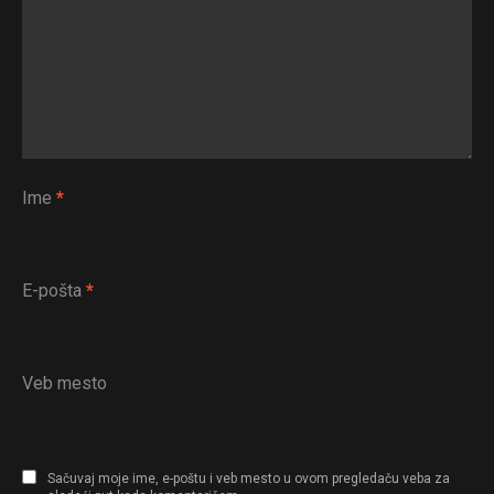
Ime
*
E-pošta
*
Veb mesto
Sačuvaj moje ime, e-poštu i veb mesto u ovom pregledaču veba za