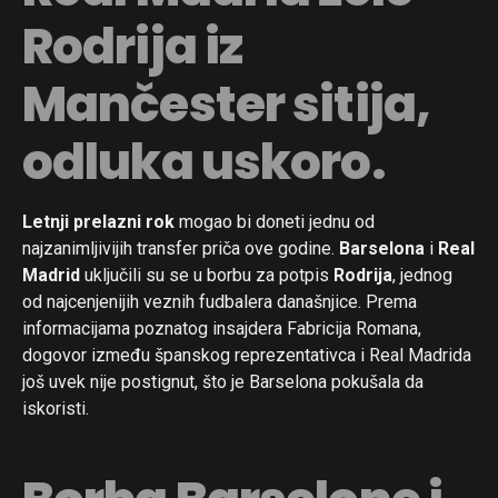
Rodrija iz
Mančester sitija,
odluka uskoro.
Letnji prelazni rok
mogao bi doneti jednu od
najzanimljivijih transfer priča ove godine.
Barselona
i
Real
Madrid
uključili su se u borbu za potpis
Rodrija
, jednog
od najcenjenijih veznih fudbalera današnjice. Prema
informacijama poznatog insajdera Fabricija Romana,
dogovor između španskog reprezentativca i Real Madrida
još uvek nije postignut, što je Barselona pokušala da
iskoristi.