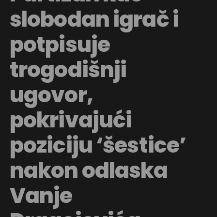
slobodan igrač i
potpisuje
trogodišnji
ugovor,
pokrivajući
poziciju ‘šestice’
nakon odlaska
Vanje