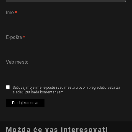
Ime
*
E-pošta
*
Veb mesto
Sačuvaj moje ime, e-poštu i veb mesto u ovom pregledaču veba za
sledeći put kada komentarišem.
Možda će vas interesovati