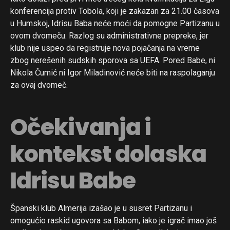
konferencija protiv Tobola, koji je zakazan za 21.00 časova
u Humskoj, Idrisu Baba neće moći da pomogne Partizanu u
ovom dvomeču. Razlog su administrativne prepreke, jer
klub nije uspeo da registruje nova pojačanja na vreme
zbog nerešenih sudskih sporova sa UEFA. Pored Babe, ni
Nikola Čumić ni Igor Miladinović neće biti na raspolaganju
za ovaj dvomeč.
Očekivanja i
kontekst dolaska
Idrisu Babe
Španski klub Almerija izašao je u susret Partizanu i
omogućio raskid ugovora sa Babom, iako je igrač imao još