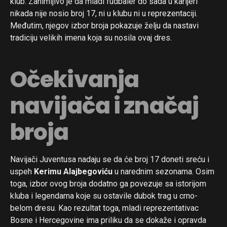
klub. Zanimljivo je da mladi fudbaler do sada u karijeri
nikada nije nosio broj 17, ni u klubu ni u reprezentaciji.
Međutim, njegov izbor broja pokazuje želju da nastavi
tradiciju velikih imena koja su nosila ovaj dres.
Očekivanja
navijača i značaj
broja
Navijači Juventusa nadaju se da će broj 17 doneti sreću i
uspeh
Kerimu Alajbegoviću
u narednim sezonama. Osim
toga, izbor ovog broja dodatno ga povezuje sa istorijom
kluba i legendama koje su ostavile dubok trag u crno-
belom dresu. Kao rezultat toga, mladi reprezentativac
Bosne i Hercegovine ima priliku da se dokaže i opravda