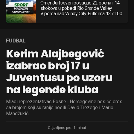
Omer Jurtseven postigao 22 poena i 14
skokova u pobedi Rio Grande Valley
Vipersa nad Windy City Bullsima 137:100
FUDBAL
Kerim Alajbegović
izabrao broj 17 u
Juventusu po uzoru
na legende kluba
Mladi reprezentativac Bosne i Hercegovine nosiće dres
sa brojem koji su ranije nosili David Trezege i Mario
Mandžukić
Objavljeno pre:
1 minut