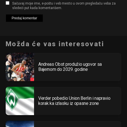
Sačuvaj moje ime, e-poštu i veb mesto u ovom pregledaču veba za
sledeći put kada komentarišem.
Možda će vas interesovati
Andreas Obst produžio ugovor sa
Bajernom do 2029. godine
Verder pobedio Union Berlin i napravio
korak ka izlasku iz opasne zone