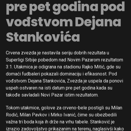
pre pet godina pod
vođstvom Dejana
Stankovića
Crvena zvezda je nastavila seriju dobrih rezultata u
Superligi Srbije pobedom nad Novim Pazarom rezultatom
3:1. Utakmica je odigrana na stadionu Rajko Mitić, gde su
domaći fudbaleri pokazali dominaciju i efikasnost. Pod
vođstvom Dejana Stankovića, Zvezda je uspela da ponovi
uspeh ostvaren na isti datum pre pet godina kada su
takođe savladali Novi Pazar istim rezultatom.
Tokom utakmice, golove za crveno-bele postigli su Milan
Rodić, Milan Pavkov i Mirko Ivanić, čime su obezbedili
važna tri boda koja ih drže na vrhu tabele. Stanković je
izrazio zadovoljstvo prikazanim na terenu, naglasivši kako