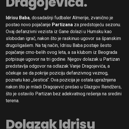
Dragojevića.
Idrisu Baba
, dosadašnji fudbaler Almerije, zvanično je
postao novo pojačanje
Partizana
za predstojeću sezonu.
Ovaj defanzivni vezista iz Gane dolazi u Humsku kao
slobodan igrač, nakon što je raskinuo ugovor sa španskim
drugoligašem. Na taj način, Idrisu Baba postaje šesto
pojačanje crno-belih ovog leta, a sa klubom iz Beograda
potpisuje ugovor na tri godine. Njegov dolazak u Partizan
predstavlja odgovor na odlazak Vanje Dragojevića, a
očekuje se da pokrije poziciju defanzivnog veznog,
poznatu kao „šestica“. Ova pozicija je ostala upražnjena
nakon što je mladi Dragojević prešao u Glazgov Rendžers,
što je ostavilo Partizan bez adekvatnog rešenja na sredini
terena.
Dolazak Idrisu