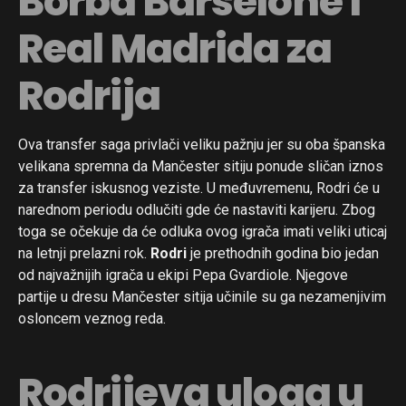
Borba Barselone i
Real Madrida za
Rodrija
Ova transfer saga privlači veliku pažnju jer su oba španska
velikana spremna da Mančester sitiju ponude sličan iznos
za transfer iskusnog veziste. U međuvremenu, Rodri će u
narednom periodu odlučiti gde će nastaviti karijeru. Zbog
toga se očekuje da će odluka ovog igrača imati veliki uticaj
na letnji prelazni rok.
Rodri
je prethodnih godina bio jedan
od najvažnijih igrača u ekipi Pepa Gvardiole. Njegove
partije u dresu Mančester sitija učinile su ga nezamenjivim
osloncem veznog reda.
Rodrijeva uloga u