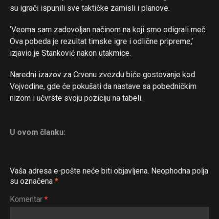
su igrači ispunili sve taktičke zamisli i planove.
‘Veoma sam zadovoljan načinom na koji smo odigrali meč.
Ova pobeda je rezultat timske igre i odlične pripreme,’
izjavio je Stanković nakon utakmice.
Flipboard
Naredni izazov za Crvenu zvezdu biće gostovanje kod
Vojvodine, gde će pokušati da nastave sa pobedničkim
Reddit
nizom i učvrste svoju poziciju na tabeli.
Pinterest
Whatsapp
U ovom članku:
Email
Vaša adresa e-pošte neće biti objavljena.
Neophodna polja
su označena
*
Komentar
*