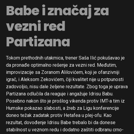
Babe i značaj za
vezni red
Partizana
Tokom prethodnih utakmica, trener Saša Ilić pokušavao je
da pronađe optimalno rešenje za vezni red. Međutim,
improvizacije sa Zoranom Alilovićem, koji je ofanzivniji
igrač, i Aleksom Zekovićem, čiji kvalitet nije u potpunosti
zadovoljio, nisu dale željene rezultate. Zbog toga je uprava
Partizana odlučila da reaguje i angažuje Idrisu Babu.
Posebno nakon što je prošlog vikenda protiv IMT-a tim iz
Humske pokazao slabosti, a žreb za Ligu konferencije
doneo težak zadatak protiv Hetafea u plej-ofu. Kao
rezultat, dovođenje Idrisu Babe trebalo bi da donese
stabilnost u veznom redu i dodatno zaštiti odbranu crno-