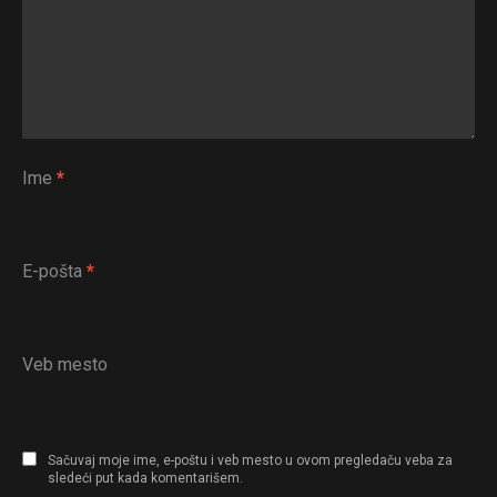
Ime
*
E-pošta
*
Veb mesto
Sačuvaj moje ime, e-poštu i veb mesto u ovom pregledaču veba za
sledeći put kada komentarišem.