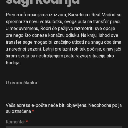
Prema informacijama iz izvora, Barselona i Real Madrid su
spremni za novu veliku bitku, ovoga puta na transfer pijaci.
U međuvremenu, Rodri će pažljivo razmotriti sve opcije
pre nego što donese konačnu odluku. Na kraju, ishod ove
transfer sage mogao bi značajno uticati na snagu oba tima
u narednoj sezoni. Letnji prelazni rok tek počinje, a navijači
širom sveta sa nestrpljenjem prate razvoj situacije oko
Rodrija.
U ovom članku:
Vaša adresa e-pošte neće biti objavljena.
Neophodna polja
su označena
*
Komentar
*