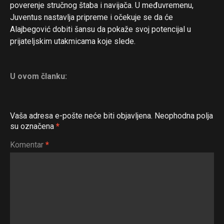
poverenje stručnog štaba i navijača. U međuvremenu,
Juventus nastavlja pripreme i očekuje se da će
Alajbegović dobiti šansu da pokaže svoj potencijal u
prijateljskim utakmicama koje slede.
U ovom članku:
Vaša adresa e-pošte neće biti objavljena.
Neophodna polja
su označena
*
Komentar
*