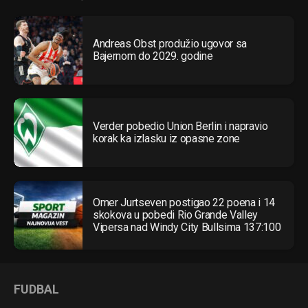
Andreas Obst produžio ugovor sa
Bajernom do 2029. godine
Verder pobedio Union Berlin i napravio
korak ka izlasku iz opasne zone
Omer Jurtseven postigao 22 poena i 14
skokova u pobedi Rio Grande Valley
Vipersa nad Windy City Bullsima 137:100
FUDBAL