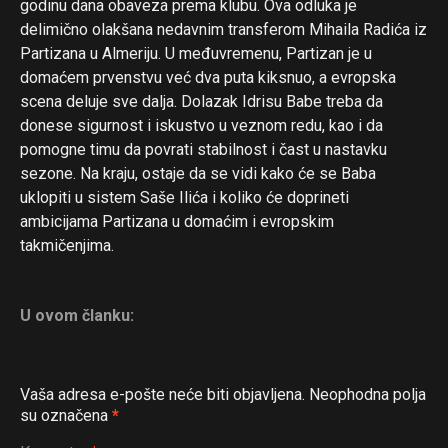
godinu dana obaveza prema klubu. Ova odluka je
delimično olakšana nedavnim transferom Mihaila Radića iz
Partizana u Almeriju. U međuvremenu, Partizan je u
domaćem prvenstvu već dva puta kiksnuo, a evropska
scena deluje sve dalja. Dolazak Idrisu Babe treba da
donese sigurnost i iskustvo u veznom redu, kao i da
pomogne timu da povrati stabilnost i čast u nastavku
sezone. Na kraju, ostaje da se vidi kako će se Baba
uklopiti u sistem Saše Ilića i koliko će doprineti
ambicijama Partizana u domaćim i evropskim
takmičenjima.
U ovom članku:
Vaša adresa e-pošte neće biti objavljena.
Neophodna polja
su označena
*