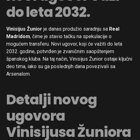
do leta 2032.
Vinisijus Žunior
je danas produžio saradnju sa
Real
Madridom
, čime je stavio tačku na spekulacije o
mogućem transferu. Novi ugovor, koji će važiti do leta
2032. godine, potvrđen je zvaničnim saopštenjem
španskog kluba. Na taj način, Vinisijus Žunior ostaje ključni
deo tima, iako su ga poslednjih dana povezivali sa
Arsenalom.
Detalji novog
ugovora
Vinisijusa Žuniora