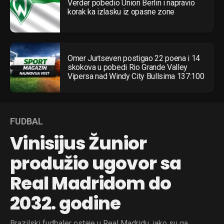
Verder pobedio Union Berlin i napravio
korak ka izlasku iz opasne zone
Omer Jurtseven postigao 22 poena i 14
skokova u pobedi Rio Grande Valley
Vipersa nad Windy City Bullsima 137:100
FUDBAL
Vinisijus Žunior
produžio ugovor sa
Real Madridom do
2032. godine
Brazilski fudbaler ostaje u Real Madridu, iako su ga