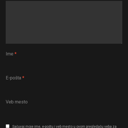
Ime
*
E-pošta
*
Veb mesto
Sačuvaj moje ime, e-poštu i veb mesto u ovom pregledaču veba za