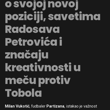
o svojoj novoj
poziciji, savetima
Radosava
Petrovića i
značaju
kreativnosti u
meču protiv
Tobola
Milan Vukotić
, fudbaler
Partizana
, istakao je važnost