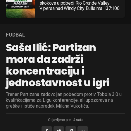
skokova u pobedi Rio Grande Valley
Vipersa nad Windy City Bullsima 137:100
FUDBAL
Saša Ilić: Partizan
mora da zadrži
koncentraciju i
jednostavnost u igri
Trener Partizana zadovoljan pobedom protiv Tobola 3:0 u
kvalifikacijama za Ligu konferencije, ali upozorava na
greške i ističe napredak Milana Vukotića.
Objavljeno pre:
4 sata