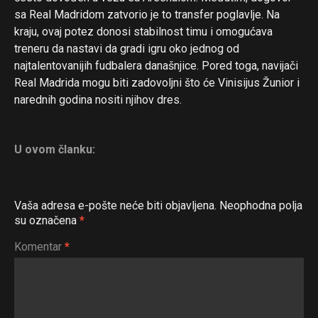
sa Real Madridom zatvorio je to transfer poglavlje. Na
kraju, ovaj potez donosi stabilnost timu i omogućava
treneru da nastavi da gradi igru oko jednog od
najtalentovanijih fudbalera današnjice. Pored toga, navijači
Real Madrida mogu biti zadovoljni što će Vinisijus Žunior i
narednih godina nositi njihov dres.
U ovom članku:
Vaša adresa e-pošte neće biti objavljena.
Neophodna polja
su označena
*
Komentar
*