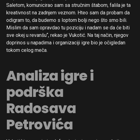
Saletom, komunicirao sam sa stručnim štabom, falila je ta
kreativnost na zadnjem veznom. Hteo sam da probam da
odigram to, da budemo s loptom bolji nego što smo bili.
Mislim da sam opravdao tu poziciju i nadam se da će biti
sve okej u revanšu“, rekao je Vukotić. Na taj način, njegov
doprinos u napadima i organizaciji igre bio je očigledan
tokom celog meča.
Analiza igre i
podrška
Radosava
Petrovića