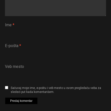
Ime
*
E-pošta
*
Veb mesto
Sačuvaj moje ime, e-poštu i veb mesto u ovom pregledaču veba za
sledeći put kada komentarišem.