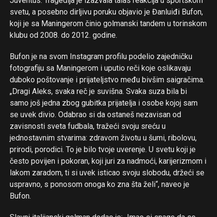
Juventus. Tragedija je izazvala talas reakcija u sportskom
svetu, a posebno dirljivu poruku objavio je Đanluiđi Bufon,
koji je sa Maningerom činio golmanski tandem u torinskom
klubu od 2008. do 2012. godine.
Bufon je na svom Instagram profilu podelio zajedničku
fotografiju sa Maningerom i uputio reči koje oslikavaju
duboko poštovanje i prijateljstvo među bivšim saigračima.
„Dragi Aleks, svaka reč je suvišna. Svaka suza bila bi
samo još jedna zbog gubitka prijatelja i osobe kojoj sam
se uvek divio. Odabrao si da ostaneš nezavisan od
zavisnosti sveta fudbala, tražeći svoju sreću u
jednostavnim stvarima: zdravom životu u šumi, ribolovu,
prirodi, porodici. To je bilo tvoje uverenje. U svetu koji je
Flipboard
često povijen i pokoran, koji juri za nadmoći, karijerizmom i
Reddit
lakom zaradom, ti si uvek isticao svoju slobodu, držeći se
Pinterest
uspravno, s ponosom onoga ko zna šta želi“, naveo je
Bufon.
Whatsapp
Email