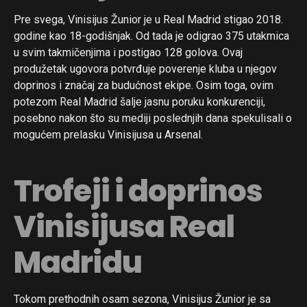
Pre svega, Vinisijus Žunior je u Real Madrid stigao 2018.
godine kao 18-godišnjak. Od tada je odigrao 375 utakmica
u svim takmičenjima i postigao 128 golova. Ovaj
produžetak ugovora potvrđuje poverenje kluba u njegov
doprinos i značaj za budućnost ekipe. Osim toga, ovim
potezom Real Madrid šalje jasnu poruku konkurenciji,
posebno nakon što su mediji poslednjih dana spekulisali o
mogućem prelasku Vinisijusa u Arsenal.
Trofeji i doprinos
Vinisijusa Real
Madridu
Tokom prethodnih osam sezona, Vinisijus Žunior je sa