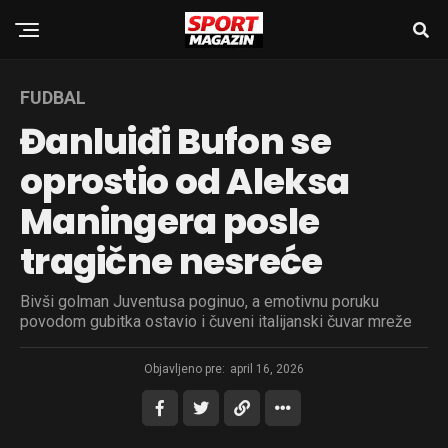
FUDBAL
Đanluiđi Bufon se
oprostio od Aleksa
Maningera posle
tragične nesreće
Bivši golman Juventusa poginuo, a emotivnu poruku
povodom gubitka ostavio i čuveni italijanski čuvar mreže
Objavljeno pre:
april 16, 2026