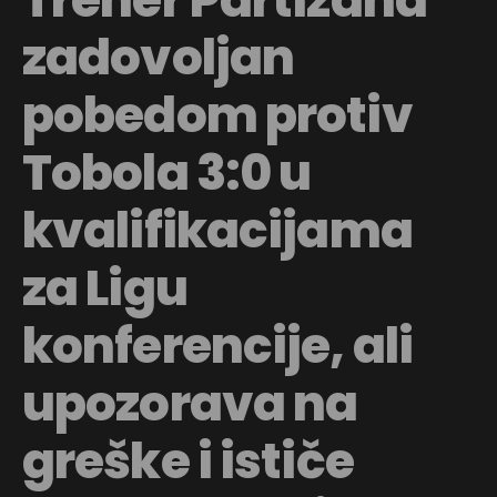
zadovoljan
pobedom protiv
Tobola 3:0 u
kvalifikacijama
za Ligu
konferencije, ali
upozorava na
greške i ističe