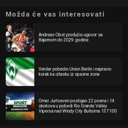
Možda će vas interesovati
Andreas Obst produžio ugovor sa
Bajernom do 2029. godine
Verder pobedio Union Berlin i napravio
korak ka izlasku iz opasne zone
Omer Jurtseven postigao 22 poena i 14
skokova u pobedi Rio Grande Valley
Flipboard
Vipersa nad Windy City Bullsima 137:100
Reddit
Pinterest