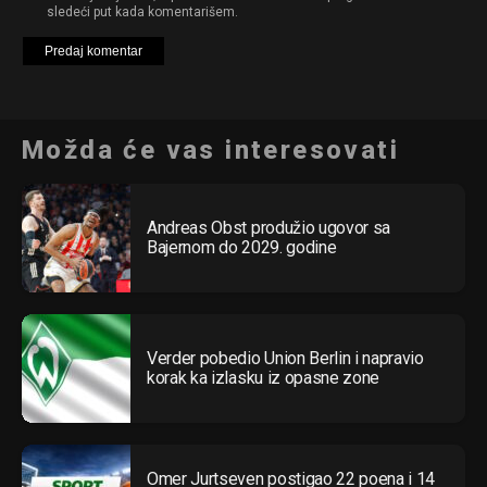
sledeći put kada komentarišem.
Možda će vas interesovati
Andreas Obst produžio ugovor sa
Bajernom do 2029. godine
Verder pobedio Union Berlin i napravio
korak ka izlasku iz opasne zone
Omer Jurtseven postigao 22 poena i 14