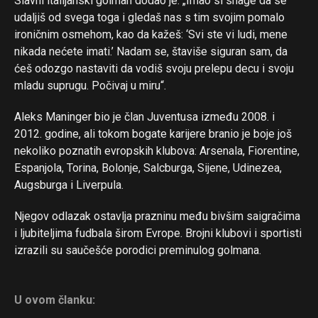
Slavni italijanski golman dodao je: „Imao si snage da se
udaljiš od svega toga i gledaš nas s tim svojim pomalo
ironičnim osmehom, kao da kažeš: ‘Svi ste vi ludi, mene
nikada nećete imati.’ Nadam se, štaviše siguran sam, da
ćeš odozgo nastaviti da vodiš svoju prelepu decu i svoju
mladu suprugu. Počivaj u miru“.
Aleks Maninger bio je član Juventusa između 2008. i
2012. godine, ali tokom bogate karijere branio je boje još
nekoliko poznatih evropskih klubova: Arsenala, Fiorentine,
Espanjola, Torina, Bolonje, Salcburga, Sijene, Udinezea,
Augsburga i Liverpula.
Njegov odlazak ostavlja prazninu među bivšim saigračima
i ljubiteljima fudbala širom Evrope. Brojni klubovi i sportisti
izrazili su saučešće porodici preminulog golmana.
U ovom članku: