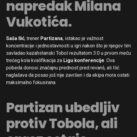
napredak Milana
Vukotića.
Saša Ilić
, trener
Partizana
, istakao je važnost
koncentracije i jednostavnosti u igri nakon što je njegov tim
savladao kazahstanski Tobol rezultatom 3:0 u prvom meču
trećeg kola kvalifikacija za
Ligu konferencije
. Ova
pobeda donosi značajnu prednost pred revanš, ali Ilić
naglašava da posao još nije završen i da ekipa mora ostati
maksimalno fokusirana.
Partizan ubedljiv
protiv Tobola, ali