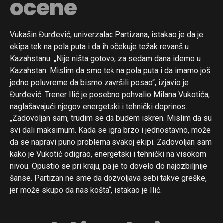
ocene
Vukašin Đurđević, univerzalac Partizana, istakao je da je
ekipa tek na pola puta i da ih očekuje težak revanš u
Kazahstanu. „Nije ništa gotovo, za sedam dana idemo u
Kazahstan. Mislim da smo tek na pola puta i da imamo još
jedno poluvreme da bismo završili posao“, izjavio je
Đurđević. Trener Ilić je posebno pohvalio Milana Vukotića,
naglašavajući njegov energetski i tehnički doprinos.
„Zadovoljan sam, trudim se da budem iskren. Mislim da su
svi dali maksimum. Kada se igra brzo i jednostavno, može
da se napravi puno problema svakoj ekipi. Zadovoljan sam
kako je Vukotić odigrao, energetski i tehnički na visokom
nivou. Opustio se pri kraju, pa je to dovelo do najozbiljnije
šanse. Partizan ne sme da dozvoljava sebi takve greške,
jer može skupo da nas košta“, istakao je Ilić.