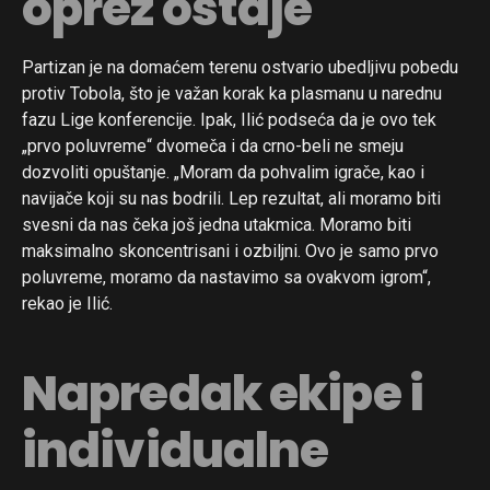
oprez ostaje
Partizan je na domaćem terenu ostvario ubedljivu pobedu
protiv Tobola, što je važan korak ka plasmanu u narednu
fazu Lige konferencije. Ipak, Ilić podseća da je ovo tek
„prvo poluvreme“ dvomeča i da crno-beli ne smeju
dozvoliti opuštanje. „Moram da pohvalim igrače, kao i
navijače koji su nas bodrili. Lep rezultat, ali moramo biti
svesni da nas čeka još jedna utakmica. Moramo biti
maksimalno skoncentrisani i ozbiljni. Ovo je samo prvo
poluvreme, moramo da nastavimo sa ovakvom igrom“,
rekao je Ilić.
Napredak ekipe i
individualne