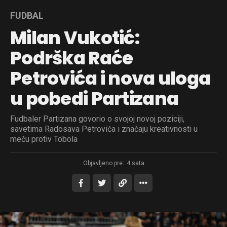
FUDBAL
Whatsapp
Milan Vukotić:
Email
Podrška Raće
Petrovića i nova uloga
u pobedi Partizana
Fudbaler Partizana govorio o svojoj novoj poziciji,
savetima Radosava Petrovića i značaju kreativnosti u
meču protiv Tobola
Objavljeno pre:
4 sata