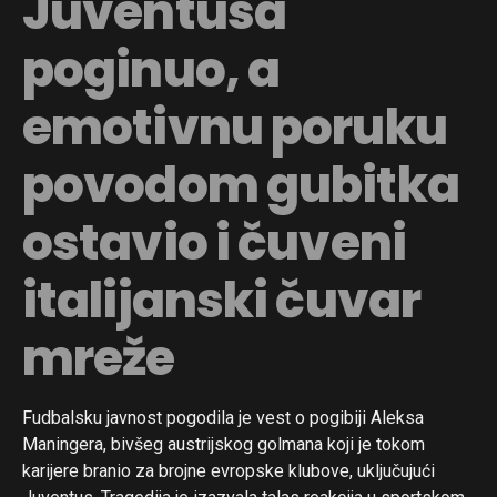
Juventusa
poginuo, a
emotivnu poruku
povodom gubitka
ostavio i čuveni
italijanski čuvar
mreže
Fudbalsku javnost pogodila je vest o pogibiji Aleksa
Maningera, bivšeg austrijskog golmana koji je tokom
karijere branio za brojne evropske klubove, uključujući