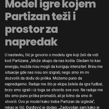
Model igre kojem
Partizan teži i
prostor za
napredak
U nastavku, Ilić je govorio o modelu igre koji želi da vidi
kod Partizana. „Može skupo da nas košta. Gledam to kao
energiju, možda nisu mogli da koriguju intenzitet. Brinu me
situacije gde nas nisu oni izigrali, nego smo im mi
dozvolili da dođu do prilika. Možemo puno da
napredujemo. Raduje me što je ekipa želela da igra fudbal,
brzo smo igrali i iz toga se stvorilo sve ovo. Ne raduje me
što smo puno prilika promašili, ali je bitno da smo ih
stvorili. Ovo je model kako treba Partizan da izgleda“,
rekao je Ilić. Đurđević je dodao: „Zadovoljan sam kako je