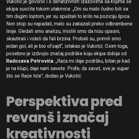
Vukotić je govorio i o defanzivnim izazovima sa kojima se
ekipa suočila tokom utakmice. „Oni su malo čudno bili sa
tim dugim loptom, jer su spuštali to krilo na poziciju špica.
Non stop su napadali, malo su zakazali preko odbrambene
linije. Gledali smo analizu, mislili smo da nisu opasni,
skautirali i videli da fali brzina. Probali su, primili smo
jedan gol, ali je bio ofsajd“, istakao je Vukotić. Osim toga,
posebno je izdvojio značaj podrške koju ekipa dobija od
Radosava Petrovića
. „Raća mi daje podršku, bitan je kad
je na klupi, daje nam savete. Priđe, da savet, sve je super
što se Raće tiče“, dodao je Vukotić.
Perspektiva pred
revanš i značaj
kreativnosti