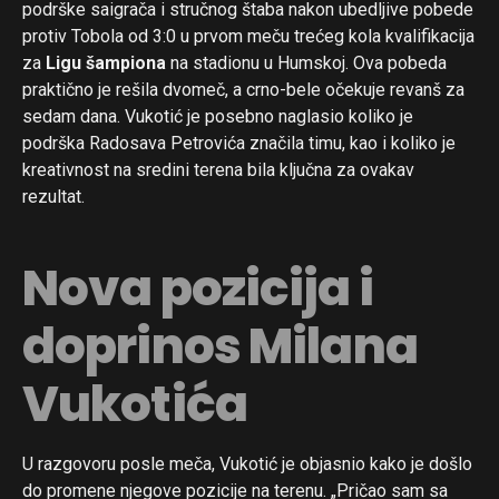
podrške saigrača i stručnog štaba nakon ubedljive pobede
protiv Tobola od 3:0 u prvom meču trećeg kola kvalifikacija
za
Ligu šampiona
na stadionu u Humskoj. Ova pobeda
praktično je rešila dvomeč, a crno-bele očekuje revanš za
sedam dana. Vukotić je posebno naglasio koliko je
podrška Radosava Petrovića značila timu, kao i koliko je
kreativnost na sredini terena bila ključna za ovakav
rezultat.
Nova pozicija i
doprinos Milana
Vukotića
U razgovoru posle meča, Vukotić je objasnio kako je došlo
do promene njegove pozicije na terenu. „Pričao sam sa