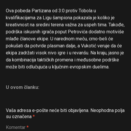
Ova pobeda Partizana od 3:0 protiv Tobola u
kvalifikacijama za Ligu šampiona pokazala je koliko je
kreativnost na sredini terena važna za uspeh tima. Takođe,
podrška iskusnih igrača poput Petrovića dodatno motiviše
mlađe članove ekipe. U narednom meču, crno-beli će
pokušati da potvrde plasman dalje, a Vukotić veruje da će
ekipa zadržati visok nivo igre i u revanšu. Na kraju, jasno je
da kombinacija taktičkih promena i međusobne podrške
može biti odlučujuća u ključnim evropskim duelima.
U ovom članku:
Vaša adresa e-pošte neće biti objavljena.
Neophodna polja
su označena
*
Komentar
*