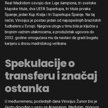
Real Madridom osvojio dve Lige šampiona, tri svetske
klupske titule, dva UEFA Superkupa, tri titule prvaka
Španije, jedan Kup Kralja i tri Superkupa Španije. Na taj
način, Vinisijus je postao jedan od najuspešnijih brazilskih
fudbalera u Evropi. Njegova uloga u timu bila je ključna u
brojnim važnim utakmicama, a produžetak ugovora do
2032. godine omogućava mu da nastavi da gradi bogatu
karijeru u dresu madridskog velikana.
Spekulacije o
transferu i značaj
ostanka
U međuvremenu, poslednjih dana Vinisijus Žunior bio je
često dovođen u vezu sa Arsenalom. Međutim, dogovor