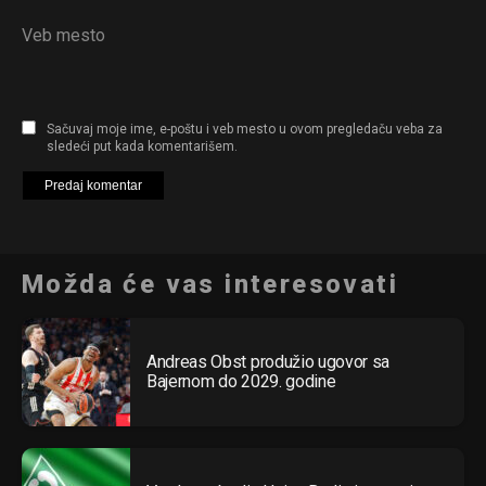
Veb mesto
Sačuvaj moje ime, e-poštu i veb mesto u ovom pregledaču veba za
sledeći put kada komentarišem.
Možda će vas interesovati
Andreas Obst produžio ugovor sa
Bajernom do 2029. godine