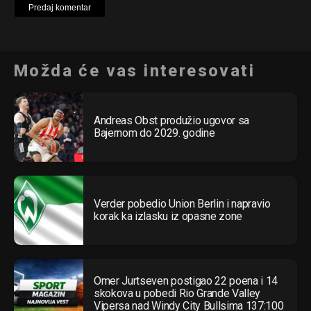
Možda će vas interesovati
Andreas Obst produžio ugovor sa
Bajernom do 2029. godine
Verder pobedio Union Berlin i napravio
korak ka izlasku iz opasne zone
Omer Jurtseven postigao 22 poena i 14
skokova u pobedi Rio Grande Valley
Vipersa nad Windy City Bullsima 137:100