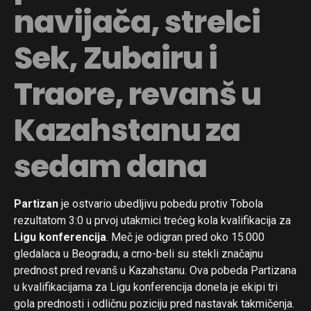
navijača, strelci
Sek, Zubairu i
Traore, revanš u
Kazahstanu za
sedam dana
Partizan
je ostvario ubedljivu pobedu protiv Tobola
rezultatom 3:0 u prvoj utakmici trećeg kola kvalifikacija za
Ligu konferencija
. Meč je odigran pred oko 15.000
gledalaca u Beogradu, a crno-beli su stekli značajnu
prednost pred revanš u Kazahstanu. Ova pobeda Partizana
u kvalifikacijama za Ligu konferencija donela je ekipi tri
gola prednosti i odličnu poziciju pred nastavak takmičenja.