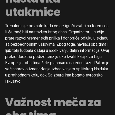
utakmice
Trenutno nije poznato kada će se igrači vratiti na teren i da
li će meč biti nastavljen istog dana. Organizatori i sudije
prate razvoj vremenskih prilika i donosiće odluku u skladu
sa bezbednosnim uslovima. Zbog toga, navijači oba tima i
ljubitelji fudbala ostaju u iščekivanju daljih informacija. Ovaj
prekid dodatno podiže tenziju oko kvalifikacija za Ligu
Evrope, jer oba tima žele plasman u narednu fazu. Pafos je
već napravio iznenađenje izbacivanjem splitskog Hajduka
u prethodnom kolu, dok Salzburg ima bogato evropsko
iskustvo.
Važnost meča za