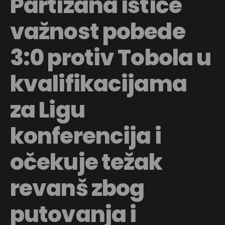
Partizana ističe
važnost pobede
3:0 protiv Tobola u
kvalifikacijama
za Ligu
konferencija i
očekuje težak
revanš zbog
putovanja i