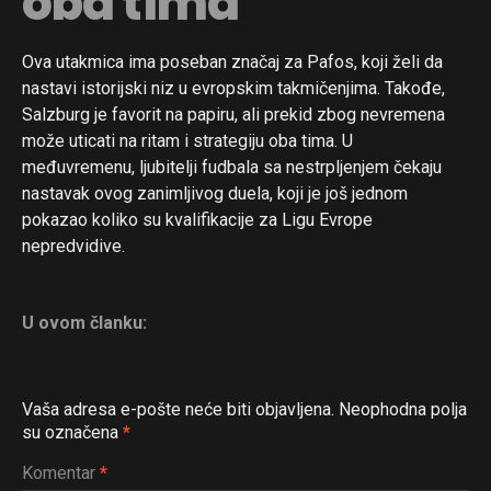
oba tima
Ova utakmica ima poseban značaj za Pafos, koji želi da
nastavi istorijski niz u evropskim takmičenjima. Takođe,
Salzburg je favorit na papiru, ali prekid zbog nevremena
može uticati na ritam i strategiju oba tima. U
međuvremenu, ljubitelji fudbala sa nestrpljenjem čekaju
nastavak ovog zanimljivog duela, koji je još jednom
pokazao koliko su kvalifikacije za Ligu Evrope
nepredvidive.
U ovom članku:
Vaša adresa e-pošte neće biti objavljena.
Neophodna polja
su označena
*
Komentar
*