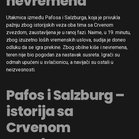
nevremena
Utakmica između Pafosa i Salzburga, koja je privukla
pažnju zbog istorijskih veza oba tima sa Crvenom
zvezdom, zaustavljena je u ranoj fazi. Naime, u 19. minutu,
zbog izuzetno loših vremenskih uslova, sudija je doneo
odluku da se igra prekine. Zbog obilne kiše i nevremena,
teren nije bio pogodan za nastavak susreta. Igrači su
odmah upućeni u svlačionicu, a navijači su ostali u
neizvesnosti.
Pafos i Salzburg –
istorija sa
Crvenom