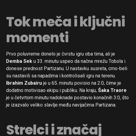
Tok meča i ključni
momenti
Prvo poluvreme donelo je čvrstu igru oba tima, ali je
Demba Sek
u 33. minutu uspeo da načne mrežu Tobola i
donese prednost Partizanu. U nastavku susreta, crno-beli
su nastavili sa napadima i kontrolisali igru na terenu.
Ibrahim Zubairu
je u 65. minutu povisio na 2:0, čime je
dodatno motivisao ekipu i publiku. Na kraju,
Šaka Traore
je u četvrtom minutu nadoknade postavio konačnih 3:0, što
je izazvalo veliko slavlje među navijačima Partizana.
Strelci i značaj