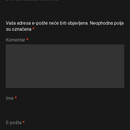
Vaša adresa e-pošte neće biti objavljena.
Neophodna polja
su označena
*
Komentar
*
Ime
*
E-pošta
*