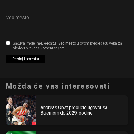
Veb mesto
Sačuvaj moje ime, e-poštu i veb mesto u ovom pregledaču veba za
sledeći put kada komentarišem.
Možda će vas interesovati
Andreas Obst produžio ugovor sa
Bajernom do 2029. godine