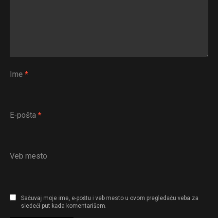
Ime
*
E-pošta
*
Veb mesto
Sačuvaj moje ime, e-poštu i veb mesto u ovom pregledaču veba za
sledeći put kada komentarišem.