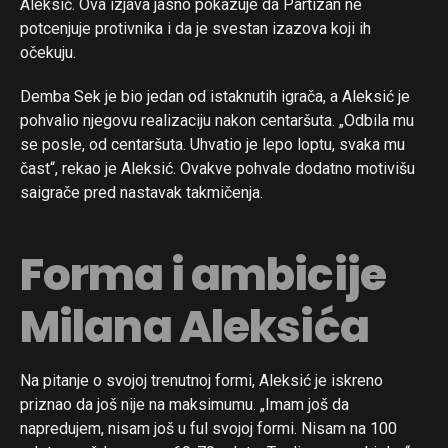
Aleksić. Ova izjava jasno pokazuje da Partizan ne
potcenjuje protivnika i da je svestan izazova koji ih
Email
očekuju.
Demba Sek je bio jedan od istaknutih igrača, a Aleksić je
pohvalio njegovu realizaciju nakon centaršuta. „Odbila mu
se posle, od centaršuta. Uhvatio je lepo loptu, svaka mu
čast“, rekao je Aleksić. Ovakve pohvale dodatno motivišu
saigrače pred nastavak takmičenja.
Forma i ambicije
Milana Aleksića
Na pitanje o svojoj trenutnoj formi, Aleksić je iskreno
priznao da još nije na maksimumu. „Imam još da
napredujem, nisam još u ful svojoj formi. Nisam na 100