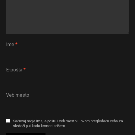
Ime
*
E-pošta
*
Veb mesto
Sačuvaj moje ime, e-poštu i veb mesto u ovom pregledaču veba za
sledeći put kada komentarišem.