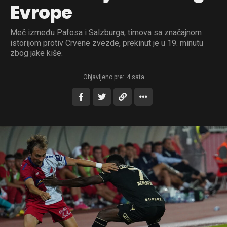
Evrope
Meč između Pafosa i Salzburga, timova sa značajnom
istorijom protiv Crvene zvezde, prekinut je u 19. minutu
zbog jake kiše.
Objavljeno pre:
4 sata