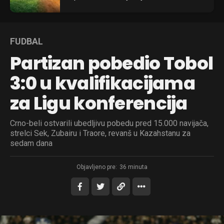
FUDBAL
Partizan pobedio Tobol
3:0 u kvalifikacijama
za Ligu konferencija
Crno-beli ostvarili ubedljivu pobedu pred 15.000 navijača,
strelci Sek, Zubairu i Traore, revanš u Kazahstanu za
sedam dana
Objavljeno pre:
36 minuta