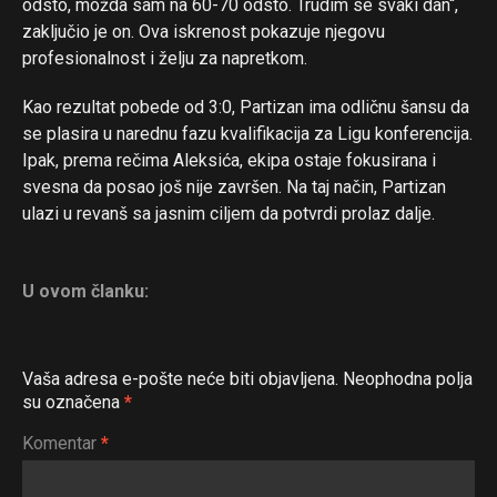
odsto, možda sam na 60-70 odsto. Trudim se svaki dan“,
zaključio je on. Ova iskrenost pokazuje njegovu
profesionalnost i želju za napretkom.
Kao rezultat pobede od 3:0, Partizan ima odličnu šansu da
se plasira u narednu fazu kvalifikacija za Ligu konferencija.
Ipak, prema rečima Aleksića, ekipa ostaje fokusirana i
svesna da posao još nije završen. Na taj način, Partizan
ulazi u revanš sa jasnim ciljem da potvrdi prolaz dalje.
U ovom članku:
Vaša adresa e-pošte neće biti objavljena.
Neophodna polja
su označena
*
Komentar
*