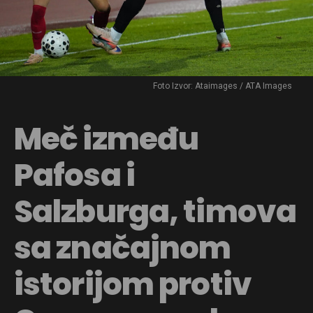
Foto Izvor: Ataimages / ATA Images
Meč između
Pafosa i
Salzburga, timova
sa značajnom
istorijom protiv