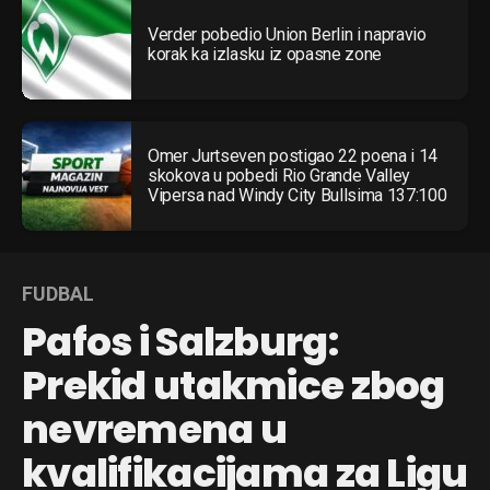
Verder pobedio Union Berlin i napravio
korak ka izlasku iz opasne zone
Omer Jurtseven postigao 22 poena i 14
skokova u pobedi Rio Grande Valley
Vipersa nad Windy City Bullsima 137:100
FUDBAL
Pafos i Salzburg:
Prekid utakmice zbog
nevremena u
kvalifikacijama za Ligu