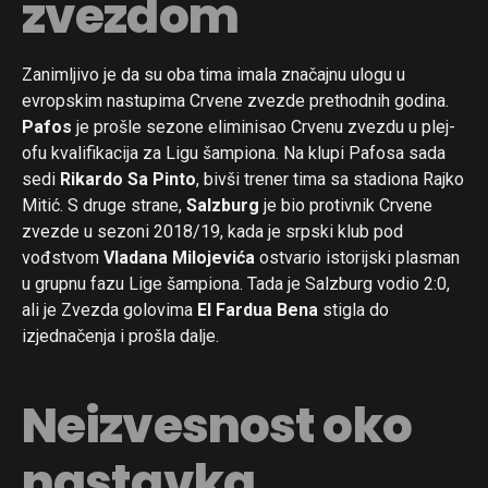
zvezdom
Zanimljivo je da su oba tima imala značajnu ulogu u
evropskim nastupima Crvene zvezde prethodnih godina.
Pafos
je prošle sezone eliminisao Crvenu zvezdu u plej-
ofu kvalifikacija za Ligu šampiona. Na klupi Pafosa sada
sedi
Rikardo Sa Pinto
, bivši trener tima sa stadiona Rajko
Mitić. S druge strane,
Salzburg
je bio protivnik Crvene
zvezde u sezoni 2018/19, kada je srpski klub pod
vođstvom
Vladana Milojevića
ostvario istorijski plasman
u grupnu fazu Lige šampiona. Tada je Salzburg vodio 2:0,
ali je Zvezda golovima
El Fardua Bena
stigla do
izjednačenja i prošla dalje.
Neizvesnost oko
nastavka