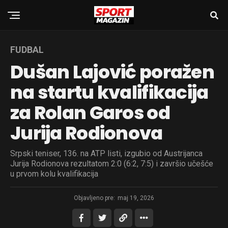
FUDBAL
Dušan Lajović poražen
na startu kvalifikacija
za Rolan Garos od
Jurija Rodionova
Srpski teniser, 136. na ATP listi, izgubio od Austrijanca
Jurija Rodionova rezultatom 2:0 (6:2, 7:5) i završio učešće
u prvom kolu kvalifikacija
Objavljeno pre:
maj 19, 2026