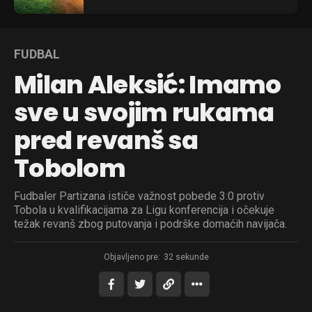
FUDBAL
Milan Aleksić: Imamo
sve u svojim rukama
pred revanš sa
Tobolom
Fudbaler Partizana ističe važnost pobede 3:0 protiv
Tobola u kvalifikacijama za Ligu konferencija i očekuje
težak revanš zbog putovanja i podrške domaćih navijača.
Objavljeno pre:
32 sekunde