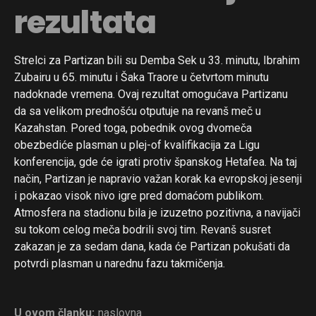
rezultata
Strelci za Partizan bili su Demba Sek u 33. minutu, Ibrahim
Zubairu u 65. minutu i Šaka Traore u četvrtom minutu
nadoknade vremena. Ovaj rezultat omogućava Partizanu
da sa velikom prednošću otputuje na revanš meč u
Kazahstan. Pored toga, pobednik ovog dvomeča
obezbediće plasman u plej-of kvalifikacija za Ligu
konferencija, gde će igrati protiv španskog Hetafea. Na taj
način, Partizan je napravio važan korak ka evropskoj jesenji
i pokazao visok nivo igre pred domaćom publikom.
Atmosfera na stadionu bila je izuzetno pozitivna, a navijači
su tokom celog meča bodrili svoj tim. Revanš susret
zakazan je za sedam dana, kada će Partizan pokušati da
potvrdi plasman u narednu fazu takmičenja.
U ovom članku:
naslovna