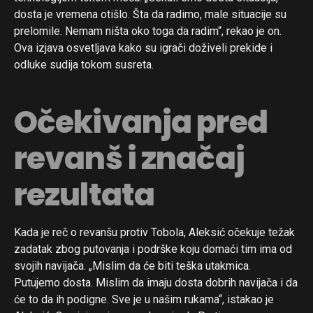
dosta je vremena otišlo. Šta da radimo, male situacije su
prelomile. Nemam ništa oko toga da radim“, rekao je on.
Ova izjava osvetljava kako su igrači doživeli prekide i
odluke sudija tokom susreta.
Očekivanja pred
revanš i značaj
rezultata
Kada je reč o revanšu protiv Tobola, Aleksić očekuje težak
Flipboard
zadatak zbog putovanja i podrške koju domaći tim ima od
svojih navijača. „Mislim da će biti teška utakmica.
Reddit
Putujemo dosta. Mislim da imaju dosta dobrih navijača i da
Pinterest
će to da ih podigne. Sve je u našim rukama“, istakao je
Whatsapp