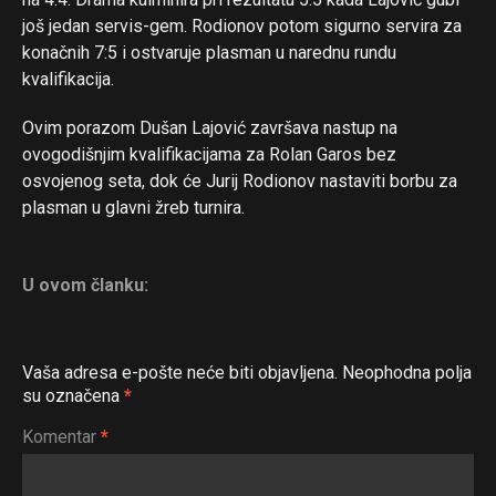
još jedan servis-gem. Rodionov potom sigurno servira za
konačnih 7:5 i ostvaruje plasman u narednu rundu
kvalifikacija.
Ovim porazom Dušan Lajović završava nastup na
ovogodišnjim kvalifikacijama za Rolan Garos bez
osvojenog seta, dok će Jurij Rodionov nastaviti borbu za
plasman u glavni žreb turnira.
U ovom članku:
Vaša adresa e-pošte neće biti objavljena.
Neophodna polja
su označena
*
Komentar
*