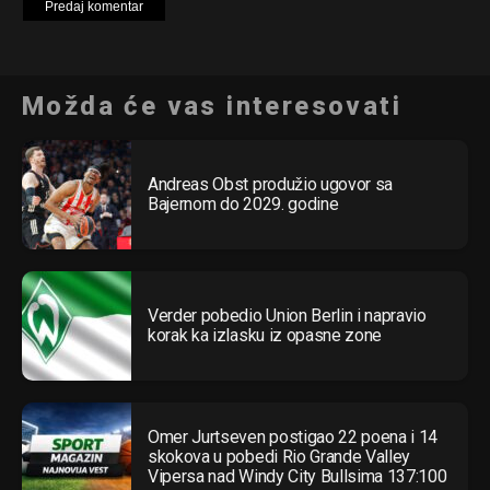
Možda će vas interesovati
Andreas Obst produžio ugovor sa
Bajernom do 2029. godine
Verder pobedio Union Berlin i napravio
korak ka izlasku iz opasne zone
Omer Jurtseven postigao 22 poena i 14
skokova u pobedi Rio Grande Valley
Vipersa nad Windy City Bullsima 137:100