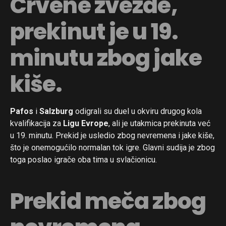
Crvene zvezde,
prekinut je u 19.
minutu zbog jake
kiše.
Pafos
i
Salzburg
odigrali su duel u okviru drugog kola
kvalifikacija za
Ligu Evrope
, ali je utakmica prekinuta već
u 19. minutu. Prekid je usledio zbog nevremena i jake kiše,
što je onemogućilo normalan tok igre. Glavni sudija je zbog
toga poslao igrače oba tima u svlačionicu.
Prekid meča zbog