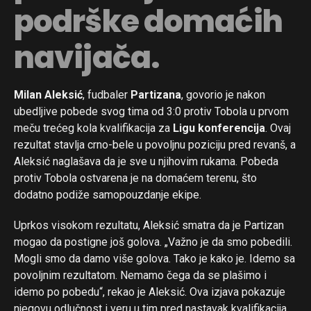
podrške domaćih
navijača.
Milan Aleksić
, fudbaler
Partizana
, govorio je nakon
ubedljive pobede svog tima od 3:0 protiv Tobola u prvom
meču trećeg kola kvalifikacija za
Ligu konferencija
. Ovaj
rezultat stavlja crno-bele u povoljnu poziciju pred revanš, a
Aleksić naglašava da je sve u njihovim rukama. Pobeda
protiv Tobola ostvarena je na domaćem terenu, što
dodatno podiže samopouzdanje ekipe.
Uprkos visokom rezultatu, Aleksić smatra da je Partizan
mogao da postigne još golova. „Važno je da smo pobedili.
Mogli smo da damo više golova. Tako je kako je. Idemo sa
povoljnim rezultatom. Nemamo čega da se plašimo i
idemo po pobedu“, rekao je Aleksić. Ova izjava pokazuje
njegovu odlučnost i veru u tim pred nastavak kvalifikacija.