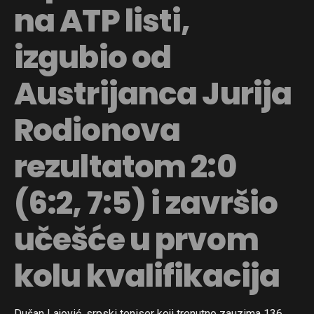
na ATP listi,
izgubio od
Austrijanca Jurija
Rodionova
rezultatom 2:0
(6:2, 7:5) i završio
učešće u prvom
kolu kvalifikacija
Dušan Lajović, srpski teniser koji trenutno zauzima 136.