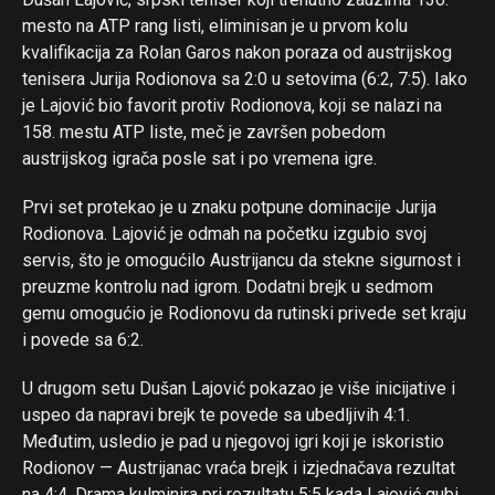
mesto na ATP rang listi, eliminisan je u prvom kolu
kvalifikacija za Rolan Garos nakon poraza od austrijskog
Flipboard
tenisera Jurija Rodionova sa 2:0 u setovima (6:2, 7:5). Iako
Reddit
je Lajović bio favorit protiv Rodionova, koji se nalazi na
158. mestu ATP liste, meč je završen pobedom
Pinterest
austrijskog igrača posle sat i po vremena igre.
Whatsapp
Email
Prvi set protekao je u znaku potpune dominacije Jurija
Rodionova. Lajović je odmah na početku izgubio svoj
servis, što je omogućilo Austrijancu da stekne sigurnost i
preuzme kontrolu nad igrom. Dodatni brejk u sedmom
gemu omogućio je Rodionovu da rutinski privede set kraju
i povede sa 6:2.
U drugom setu Dušan Lajović pokazao je više inicijative i
uspeo da napravi brejk te povede sa ubedljivih 4:1.
Međutim, usledio je pad u njegovoj igri koji je iskoristio
Rodionov — Austrijanac vraća brejk i izjednačava rezultat
na 4:4. Drama kulminira pri rezultatu 5:5 kada Lajović gubi