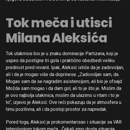
Tok meča i utisci
Milana Aleksića
Tok utakmice bio je u znaku dominacije Partizana, koji je
uspeo da postigne tri gola i praktično obezbedi veliku
prednost pred revanš. Ipak, Aleksić ističe da je zadovoljan,
ali i da je mogao više da doprinese. „Zadovoljan sam, da.
Mogao sam da se nagradim asistencijom, ali bio je ofsajd.
Možda sam mogao i da dam gol, ali to je što je. Mislim da
je ovo najbolja utakmica, mislim da ulazimo u ritam i to je
to“, izjavio je Aleksić. Ove reči pokazuju da je atmosfera u
timu pozitivna, ali i da postoji prostor za napredak.
Pored toga, Aleksić je prokomentarisao i situacije sa VAR
tehnologijom tokom meča. „Čekali smo dosta situacija,