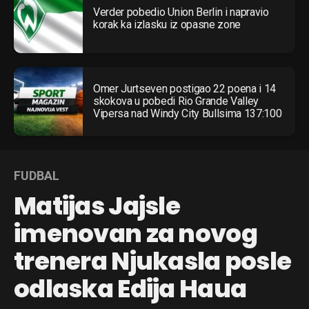
Verder pobedio Union Berlin i napravio
korak ka izlasku iz opasne zone
Omer Jurtseven postigao 22 poena i 14
skokova u pobedi Rio Grande Valley
Vipersa nad Windy City Bullsima 137:100
FUDBAL
Matijas Jajsle
imenovan za novog
trenera Njukasla posle
odlaska Edija Haua