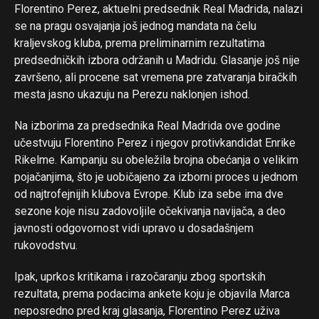
Florentino Perez, aktuelni predsednik Real Madrida, nalazi
se na pragu osvajanja još jednog mandata na čelu
kraljevskog kluba, prema preliminarnim rezultatima
predsedničkih izbora održanih u Madridu. Glasanje još nije
završeno, ali procene sat vremena pre zatvaranja biračkih
mesta jasno ukazuju na Perezu naklonjen ishod.
Na izborima za predsednika Real Madrida ove godine
učestvuju Florentino Perez i njegov protivkandidat Enrike
Rikelme. Kampanju su obeležila brojna obećanja o velikim
pojačanjima, što je uobičajeno za izborni proces u jednom
od najtrofejnijih klubova Evrope. Klub iza sebe ima dve
sezone koje nisu zadovoljile očekivanja navijača, a deo
javnosti odgovornost vidi upravo u dosadašnjem
rukovodstvu.
Ipak, uprkos kritikama i razočaranju zbog sportskih
rezultata, prema podacima ankete koju je objavila Marca
neposredno pred kraj glasanja, Florentino Perez uživa