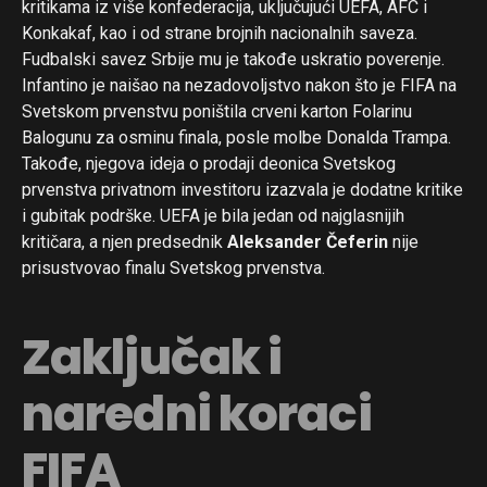
kritikama iz više konfederacija, uključujući UEFA, AFC i
Konkakaf, kao i od strane brojnih nacionalnih saveza.
Fudbalski savez Srbije mu je takođe uskratio poverenje.
Infantino je naišao na nezadovoljstvo nakon što je FIFA na
Svetskom prvenstvu poništila crveni karton Folarinu
Balogunu za osminu finala, posle molbe Donalda Trampa.
Takođe, njegova ideja o prodaji deonica Svetskog
prvenstva privatnom investitoru izazvala je dodatne kritike
i gubitak podrške. UEFA je bila jedan od najglasnijih
kritičara, a njen predsednik
Aleksander Čeferin
nije
prisustvovao finalu Svetskog prvenstva.
Zaključak i
naredni koraci
FIFA