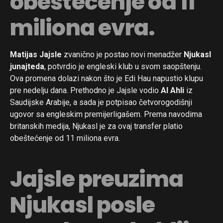
obeštećenje od 11
miliona evra.
Matijas Jajsle
zvanično je postao novi menadžer
Njukasl
junajteda
, potvrdio je engleski klub u svom saopštenju.
Ova promena dolazi nakon što je Edi Hau napustio klupu
pre nedelju dana. Prethodno je Jajsle vodio
Al Ahli
iz
Saudijske Arabije, a sada je potpisao četvorogodišnji
ugovor sa engleskim premijerligašem. Prema navodima
britanskih medija, Njukasl je za ovaj transfer platio
obeštećenje od 11 miliona evra.
Jajsle preuzima
Njukasl posle