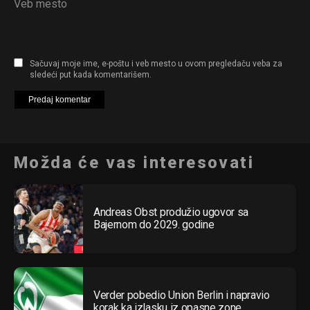
Veb mesto
Sačuvaj moje ime, e-poštu i veb mesto u ovom pregledaču veba za
sledeći put kada komentarišem.
Možda će vas interesovati
Andreas Obst produžio ugovor sa
Bajernom do 2029. godine
Verder pobedio Union Berlin i napravio
korak ka izlasku iz opasne zone