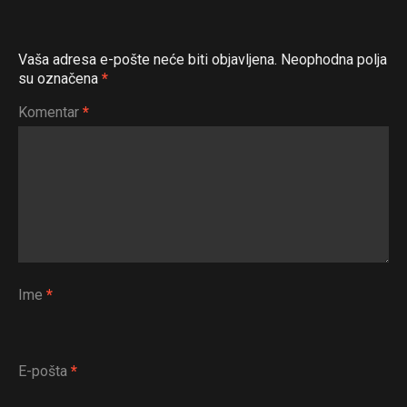
Vaša adresa e-pošte neće biti objavljena.
Neophodna polja
su označena
*
Komentar
*
Ime
*
E-pošta
*