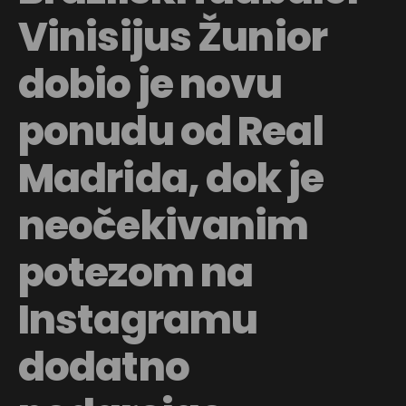
Vinisijus Žunior
dobio je novu
ponudu od Real
Madrida, dok je
neočekivanim
potezom na
Instagramu
dodatno