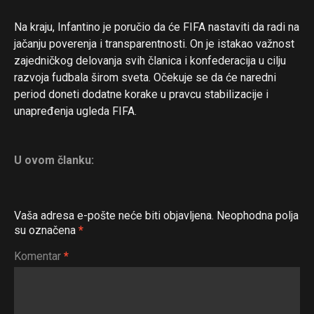
Na kraju, Infantino je poručio da će FIFA nastaviti da radi na
jačanju poverenja i transparentnosti. On je istakao važnost
zajedničkog delovanja svih članica i konfederacija u cilju
razvoja fudbala širom sveta. Očekuje se da će naredni
period doneti dodatne korake u pravcu stabilizacije i
unapređenja ugleda FIFA.
U ovom članku:
Vaša adresa e-pošte neće biti objavljena.
Neophodna polja
su označena
*
Komentar
*