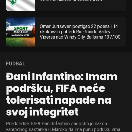
Omer Jurtseven postigao 22 poena i 14
skokova u pobedi Rio Grande Valley
Vipersa nad Windy City Bullsima 137:100
FUDBAL
Đani Infantino: Imam
podršku, FIFA neće
tolerisati napade na
svoj integritet
Predsednik FIFA Đani Infantino saopštio je nakon
vanrednog sastanka u Maroku da ima punu podršku vrha