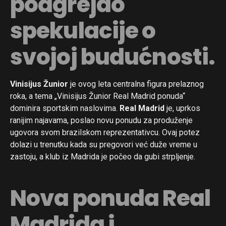
podgrejao
spekulacije o
svojoj budućnosti.
Vinisijus Žunior
je ovog leta centralna figura prelaznog
roka, a tema „Vinisijus Žunior Real Madrid ponuda“
dominira sportskim naslovima.
Real Madrid
je, uprkos
ranijim najavama, poslao novu ponudu za produženje
ugovora svom brazilskom reprezentativcu. Ovaj potez
dolazi u trenutku kada su pregovori već duže vreme u
zastoju, a klub iz Madrida je počeo da gubi strpljenje.
Nova ponuda Real
Madrida i