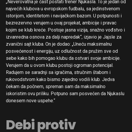
„Neverovatna je čast postati trener Njukasla. To je jedan od
najvećih klubova u evropskom fudbalu, sa jedinstvenom
istorijom, identitetom i navijačkom bazom. U potpunosti i
bezrezervno verujem u ovaj projekat, ambicije i pravac
kojim se klub kreće. Postoje jasna vizija, snažno vođstvo i
izvanredna osnova za dalji napredak“, izjavio je Jajsle za
zvanični sajt kluba. On je dodao: „Uneću maksimalnu
posvećenost i energiju, uz odlučnost da pružim sve od
sebe kako bih pomogao klubu da ostvari svoje ambicije.
Verujem da u ovom klubu postoji ogroman potencijal.
Radujem se saradnji sa igračima, stručnim štabom i
rukovodstvom kako bismo zajedno vodili klub. Jedva
čekam da počnem, spreman sam da maksimalno
iskoristim ovu priliku. Potpuno sam posvećen da Njukaslu
donesem nove uspehe.“
Debi protiv