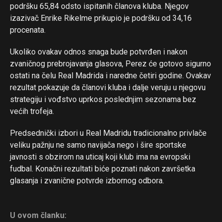
podršku 65,84 odsto ispitanih članova kluba. Njegov
izazivač Enrike Rikelme prikupio je podršku od 34,16
procenata.
Ukoliko ovakav odnos snaga bude potvrđen i nakon
zvaničnog prebrojavanja glasova, Perez će gotovo sigurno
ostati na čelu Real Madrida i naredne četiri godine. Ovakav
rezultat pokazuje da članovi kluba i dalje veruju u njegovu
strategiju i vođstvo uprkos poslednjim sezonama bez
većih trofeja.
Predsednički izbori u Real Madridu tradicionalno privlače
veliku pažnju ne samo navijača nego i šire sportske
javnosti s obzirom na uticaj koji klub ima na evropski
fudbal. Konačni rezultati biće poznati nakon završetka
glasanja i zvanične potvrde izbornog odbora.
U ovom članku: