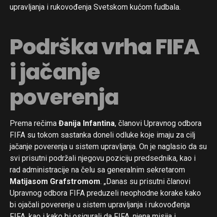
upravljanja i rukovođenja Svetskom kućom fudbala.
Podrška vrha FIFA
i jačanje
poverenja
Prema rečima
Đanija Infantina
, članovi Upravnog odbora
FIFA su tokom sastanka doneli odluke koje imaju za cilj
jačanje poverenja u sistem upravljanja. On je naglasio da su
svi prisutni podržali njegovu poziciju predsednika, kao i
rad administracije na čelu sa generalnim sekretarom
Matijasom Grafstromom
. „Danas su prisutni članovi
Upravnog odbora FIFA preduzeli neophodne korake kako
bi ojačali poverenje u sistem upravljanja i rukovođenja
FIFA, kao i kako bi osigurali da FIFA, njena misija i