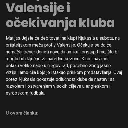
Valensije i
očekivanja kluba
Matijas Jajsle će debitovati na klupi Njukasla u subotu, na
prijateljskom meču protiv Valensije. Očekuje se da će
nemački trener doneti novu dinamiku i pristup timu, što bi
moglo biti ključno za narednu sezonu. Klub i navijači
polažu velike nade u njegov rad, posebno zbog jasne
vizije i ambicija koje je istakao prilikom predstavljanja. Ovaj
potez Njukasla pokazuje odlučnost kluba da nastavi sa
razvojem i ostvarenjem visokih ciljeva u engleskom i
evropskom fudbalu.
U ovom članku: