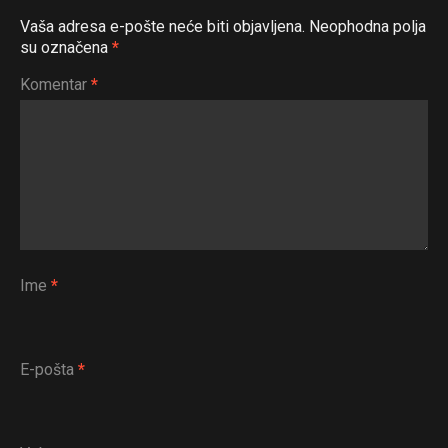
Vaša adresa e-pošte neće biti objavljena.
Neophodna polja
su označena
*
Komentar
*
Ime
*
E-pošta
*