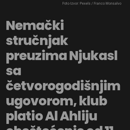
Foto Izvor: Pexels / Franco Monsalvo
Nemački
stručnjak
preuzima Njukasl
sa
četvorogodišnjim
ugovorom, klub
platio Al Ahliju