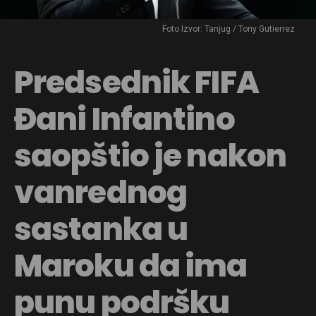
Foto Izvor: Tanjug / Tony Gutierrez
Predsednik FIFA
Đani Infantino
saopštio je nakon
vanrednog
sastanka u
Maroku da ima
punu podršku