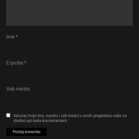
Ime
*
E-pošta
*
Veb mesto
Sačuvaj moje ime, e-poštu i veb mesto u ovom pregledaču veba za
sledeći put kada komentarišem.