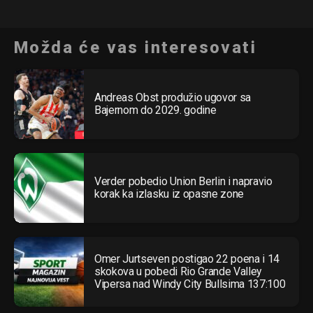
Možda će vas interesovati
Andreas Obst produžio ugovor sa
Bajernom do 2029. godine
Verder pobedio Union Berlin i napravio
korak ka izlasku iz opasne zone
Omer Jurtseven postigao 22 poena i 14
skokova u pobedi Rio Grande Valley
Vipersa nad Windy City Bullsima 137:100