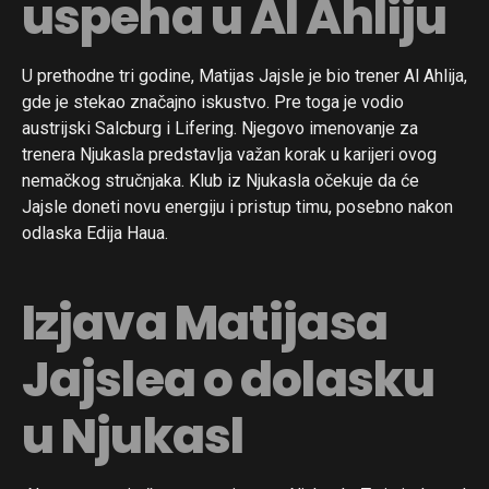
uspeha u Al Ahliju
U prethodne tri godine, Matijas Jajsle je bio trener Al Ahlija,
gde je stekao značajno iskustvo. Pre toga je vodio
austrijski Salcburg i Lifering. Njegovo imenovanje za
trenera Njukasla predstavlja važan korak u karijeri ovog
nemačkog stručnjaka. Klub iz Njukasla očekuje da će
Jajsle doneti novu energiju i pristup timu, posebno nakon
odlaska Edija Haua.
Izjava Matijasa
Jajslea o dolasku
u Njukasl