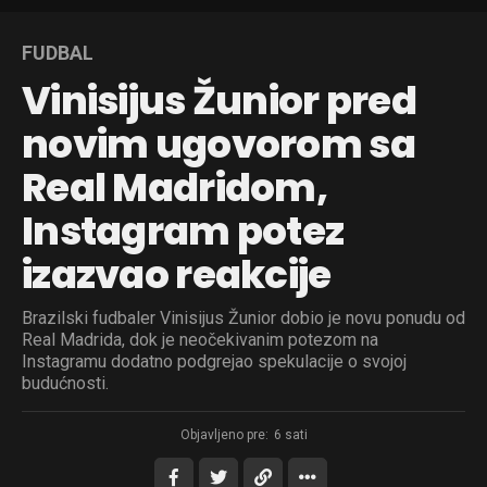
FUDBAL
Vinisijus Žunior pred
novim ugovorom sa
Real Madridom,
Instagram potez
izazvao reakcije
Brazilski fudbaler Vinisijus Žunior dobio je novu ponudu od
Real Madrida, dok je neočekivanim potezom na
Instagramu dodatno podgrejao spekulacije o svojoj
budućnosti.
Objavljeno pre:
6 sati