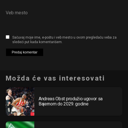
Veb mesto
Sačuvaj moje ime, e-poštu i veb mesto u ovom pregledaču veba za
sledeći put kada komentarišem.
Možda će vas interesovati
Flipboard
Reddit
Andreas Obst produžio ugovor sa
Bajernom do 2029. godine
Pinterest
Whatsapp
Email