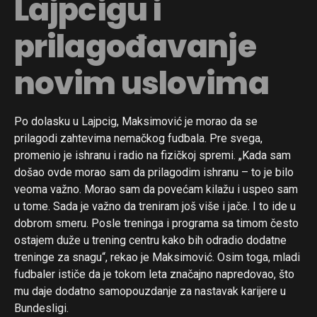
Lajpcigu i
prilagođavanje
novim uslovima
Po dolasku u Lajpcig, Maksimović je morao da se
prilagodi zahtevima nemačkog fudbala. Pre svega,
promenio je ishranu i radio na fizičkoj spremi. „Kada sam
došao ovde morao sam da prilagodim ishranu – to je bilo
veoma važno. Morao sam da povećam kilažu i uspeo sam
u tome. Sada je važno da treniram još više i jače. I to ide u
dobrom smeru. Posle treninga i programa sa timom često
ostajem duže u trening centru kako bih odradio dodatne
treninge za snagu“, rekao je Maksimović. Osim toga, mladi
fudbaler ističe da je tokom leta značajno napredovao, što
mu daje dodatno samopouzdanje za nastavak karijere u
Bundesligi.