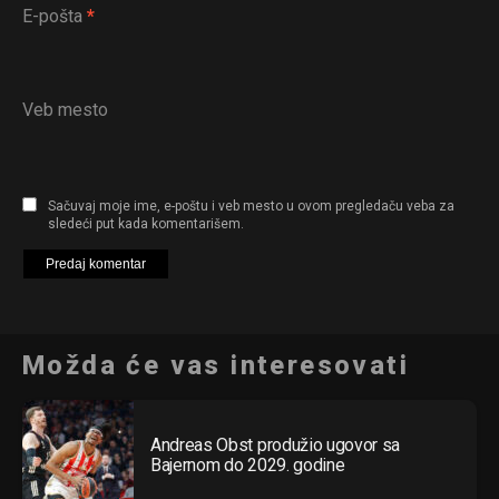
E-pošta
*
Veb mesto
Sačuvaj moje ime, e-poštu i veb mesto u ovom pregledaču veba za
sledeći put kada komentarišem.
Možda će vas interesovati
Andreas Obst produžio ugovor sa
Bajernom do 2029. godine