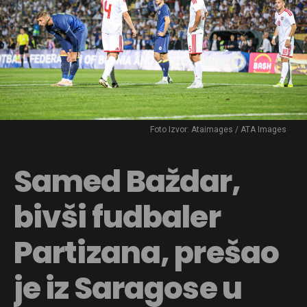
Foto Izvor: Ataimages / ATA Images
Samed Baždar,
bivši fudbaler
Partizana, prešao
je iz Saragose u