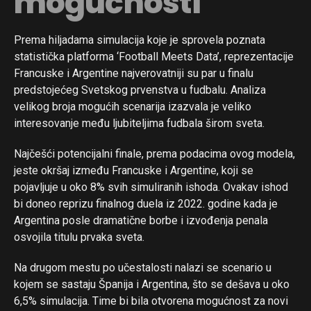
mogućnosti
Prema hiljadama simulacija koje je sprovela poznata
statistička platforma ‘Football Meets Data’, reprezentacije
Francuske i Argentine najverovatniji su par u finalu
predstojećeg Svetskog prvenstva u fudbalu. Analiza
velikog broja mogućih scenarija izazvala je veliko
interesovanje među ljubiteljima fudbala širom sveta.
Najčešći potencijalni finale, prema podacima ovog modela,
jeste okršaj između Francuske i Argentine, koji se
pojavljuje u oko 8% svih simuliranih ishoda. Ovakav ishod
bi doneo reprizu finalnog duela iz 2022. godine kada je
Argentina posle dramatične borbe i izvođenja penala
osvojila titulu prvaka sveta.
Na drugom mestu po učestalosti nalazi se scenario u
kojem se sastaju Španija i Argentina, što se dešava u oko
6,5% simulacija. Time bi bila otvorena mogućnost za novi