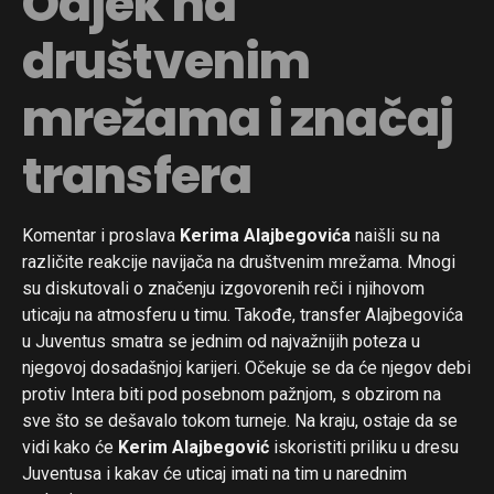
Odjek na
društvenim
mrežama i značaj
transfera
Flipboard
Reddit
Komentar i proslava
Kerima Alajbegovića
naišli su na
različite reakcije navijača na društvenim mrežama. Mnogi
Pinterest
su diskutovali o značenju izgovorenih reči i njihovom
Whatsapp
uticaju na atmosferu u timu. Takođe, transfer Alajbegovića
Email
u Juventus smatra se jednim od najvažnijih poteza u
njegovoj dosadašnjoj karijeri. Očekuje se da će njegov debi
protiv Intera biti pod posebnom pažnjom, s obzirom na
sve što se dešavalo tokom turneje. Na kraju, ostaje da se
vidi kako će
Kerim Alajbegović
iskoristiti priliku u dresu
Juventusa i kakav će uticaj imati na tim u narednim