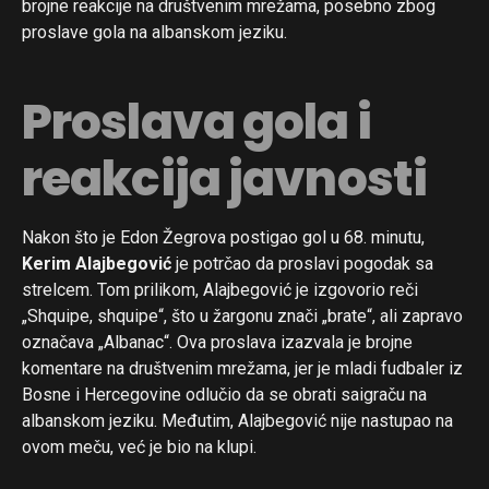
brojne reakcije na društvenim mrežama, posebno zbog
proslave gola na albanskom jeziku.
Proslava gola i
reakcija javnosti
Nakon što je Edon Žegrova postigao gol u 68. minutu,
Kerim Alajbegović
je potrčao da proslavi pogodak sa
strelcem. Tom prilikom, Alajbegović je izgovorio reči
„Shquipe, shquipe“, što u žargonu znači „brate“, ali zapravo
označava „Albanac“. Ova proslava izazvala je brojne
komentare na društvenim mrežama, jer je mladi fudbaler iz
Bosne i Hercegovine odlučio da se obrati saigraču na
albanskom jeziku. Međutim, Alajbegović nije nastupao na
ovom meču, već je bio na klupi.