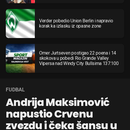
Verder pobedio Union Berlin i napravio
korak ka izlasku iz opasne zone
Omer Jurtseven postigao 22 poena i 14
skokova u pobedi Rio Grande Valley
Vipersa nad Windy City Bullsima 137:100
FUDBAL
Andrija Maksimović
napustio Crvenu
zvezdu i čeka šansu u