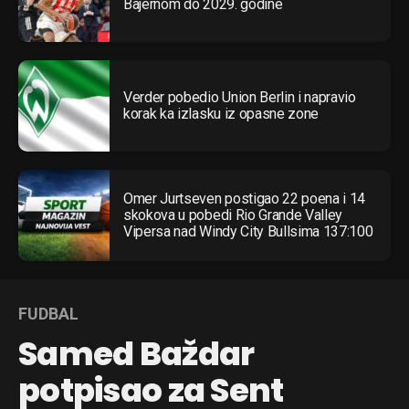
Bajernom do 2029. godine
Verder pobedio Union Berlin i napravio
korak ka izlasku iz opasne zone
Omer Jurtseven postigao 22 poena i 14
skokova u pobedi Rio Grande Valley
Vipersa nad Windy City Bullsima 137:100
FUDBAL
Samed Baždar
potpisao za Sent