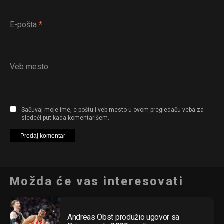
E-pošta
*
Veb mesto
Sačuvaj moje ime, e-poštu i veb mesto u ovom pregledaču veba za
sledeći put kada komentarišem.
Možda će vas interesovati
Andreas Obst produžio ugovor sa