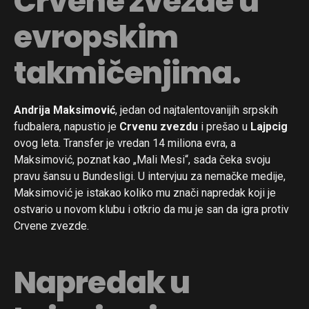
Crvene zvezde u
evropskim
takmičenjima.
Andrija Maksimović
, jedan od najtalentovanijih srpskih
fudbalera, napustio je
Crvenu zvezdu
i prešao u
Lajpcig
ovog leta. Transfer je vredan 14 miliona evra, a
Maksimović, poznat kao „Mali Mesi“, sada čeka svoju
pravu šansu u Bundesligi. U intervjuu za nemačke medije,
Maksimović je istakao koliko mu znači napredak koji je
ostvario u novom klubu i otkrio da mu je san da igra protiv
Crvene zvezde.
Napredak u