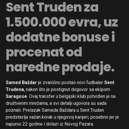
Sent Truden za
1.500.000 evra, uz
dodatne bonuse i
procenat od
naredne prodaje.
Samed Baždar
je zvanično postao novi fudbaler
Sent
Trudena
, nakon što je postignut dogovor sa ekipom
Saragose
. Ovaj transfer u belgijski klub potvrđen je na
društvenim mrežama, a svi detalji ugovora su sada
poznati. Prelazak Sameda Baždara u Sent Truden
predstavlja važan korak u njegovoj karijeri, posebno jer je
napunio 22 godine i dolazi iz Novog Pazara.