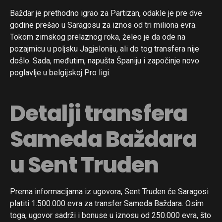
Baždar je prethodno igrao za Partizan, odakle je pre dve
godine prešao u Saragosu za iznos od tri miliona evra.
Tokom zimskog prelaznog roka, želeo je da ode na
pozajmicu u poljsku Jagjeloniju, ali do tog transfera nije
došlo. Sada, međutim, napušta Španiju i započinje novo
poglavlje u belgijskoj Pro ligi.
Detalji transfera
Sameda Baždara
u Sent Truden
Prema informacijama iz ugovora, Sent Truden će Saragosi
platiti 1.500.000 evra za transfer Sameda Baždara. Osim
toga, ugovor sadrži i bonuse u iznosu od 250.000 evra, što