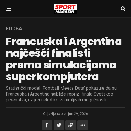
FUDBAL
Francuska i Argentina
najčešći finalisti
prema simulacijama
superkompjutera
Statistički model ‘Football Meets Data’ pokazuje da su
Francuska i Argentina najbliže reprizi finala Svetskog
prvenstva, uz još nekoliko zanimljivih mogućnosti
Objavljeno pre:
jun 29, 2026