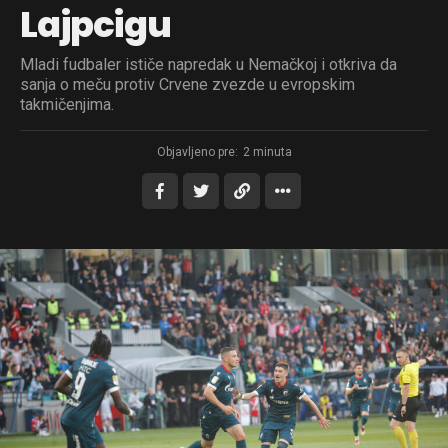
Lajpcigu
Mladi fudbaler ističe napredak u Nemačkoj i otkriva da
sanja o meču protiv Crvene zvezde u evropskim
takmičenjima.
Objavljeno pre:
2 minuta