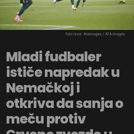
Foto Izvor: Ataimages / ATA Images
Mladi fudbaler
ističe napredak u
Nemačkoj i
otkriva da sanja o
meču protiv