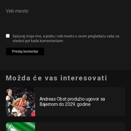
Veb mesto
Sačuvaj moje ime, e-poštu i veb mesto u ovom pregledaču veba za
sledeći put kada komentarišem.
Možda će vas interesovati
Andreas Obst produžio ugovor sa
Bajernom do 2029. godine