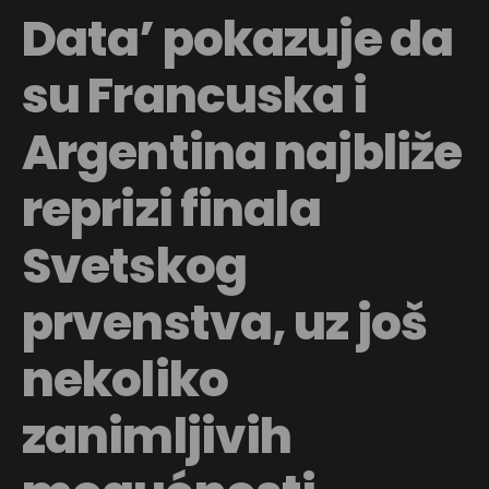
Data’ pokazuje da
su Francuska i
Argentina najbliže
reprizi finala
Svetskog
prvenstva, uz još
nekoliko
zanimljivih