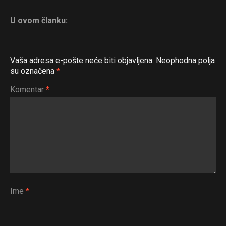
U ovom članku:
Vaša adresa e-pošte neće biti objavljena.
Neophodna polja
su označena
*
Komentar
*
Ime
*