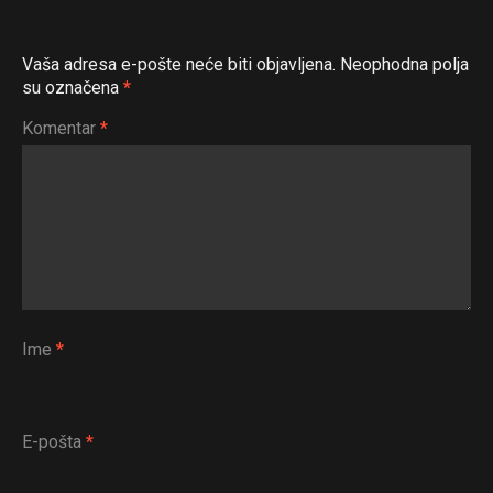
Vaša adresa e-pošte neće biti objavljena.
Neophodna polja
su označena
*
Komentar
*
Ime
*
E-pošta
*