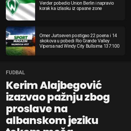
Verder pobedio Union Berlin i napravio
korak ka izlasku iz opasne zone
Omer Jurtseven postigao 22 poena i 14
skokova u pobedi Rio Grande Valley
Vipersa nad Windy City Bullsima 137:100
FUDBAL
Kerim Alajbegović
izazvao pažnju zbog
proslave na
albanskom jeziku