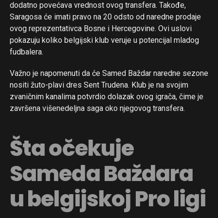
dodatno povećava vrednost ovog transfera. Takođe,
Saragosa će imati pravo na 20 odsto od naredne prodaje
ovog reprezentativca Bosne i Hercegovine. Ovi uslovi
pokazuju koliko belgijski klub veruje u potencijal mladog
fudbalera.
Važno je napomenuti da će Samed Baždar naredne sezone
nositi žuto-plavi dres Sent Trudena. Klub je na svojim
zvaničnim kanalima potvrdio dolazak ovog igrača, čime je
završena višenedeljna saga oko njegovog transfera.
Šta očekuje
Sameda Baždara
u belgijskoj Pro ligi