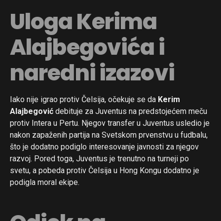
Uloga Kerima
Alajbegovića i
naredni izazovi
Iako nije igrao protiv Čelsija, očekuje se da
Kerim
Alajbegović
debituje za Juventus na predstojećem meču
protiv Intera u Pertu. Njegov transfer u Juventus usledio je
nakon zapaženih partija na Svetskom prvenstvu u fudbalu,
što je dodatno podiglo interesovanje javnosti za njegov
razvoj. Pored toga, Juventus je trenutno na turneji po
svetu, a pobeda protiv Čelsija u Hong Kongu dodatno je
podigla moral ekipe.