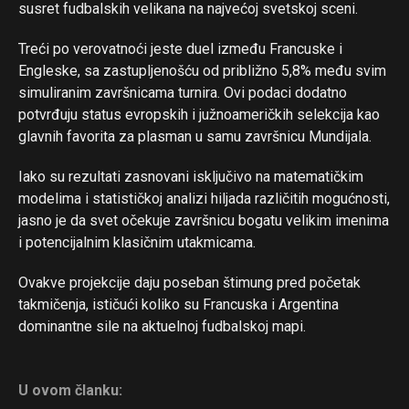
susret fudbalskih velikana na najvećoj svetskoj sceni.
Treći po verovatnoći jeste duel između Francuske i
Flipboard
Engleske, sa zastupljenošću od približno 5,8% među svim
Reddit
simuliranim završnicama turnira. Ovi podaci dodatno
Pinterest
potvrđuju status evropskih i južnoameričkih selekcija kao
glavnih favorita za plasman u samu završnicu Mundijala.
Whatsapp
Email
Iako su rezultati zasnovani isključivo na matematičkim
modelima i statističkoj analizi hiljada različitih mogućnosti,
jasno je da svet očekuje završnicu bogatu velikim imenima
i potencijalnim klasičnim utakmicama.
Ovakve projekcije daju poseban štimung pred početak
takmičenja, ističući koliko su Francuska i Argentina
dominantne sile na aktuelnoj fudbalskoj mapi.
U ovom članku: