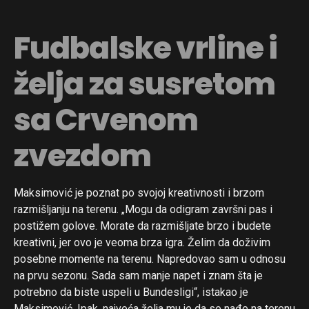
Fudbalske vrline i
želja za susretom
sa Crvenom
zvezdom
Maksimović je poznat po svojoj kreativnosti i brzom
razmišljanju na terenu. „Mogu da odigram završni pas i
postižem golove. Morate da razmišljate brzo i budete
kreativni, jer ovo je veoma brza igra. Želim da doživim
posebne momente na terenu. Napredovao sam u odnosu
na prvu sezonu. Sada sam manje napet i znam šta je
potrebno da biste uspeli u Bundesligi“, istakao je
Maksimović. Ipak, najveća želja mu je da se nađe na terenu