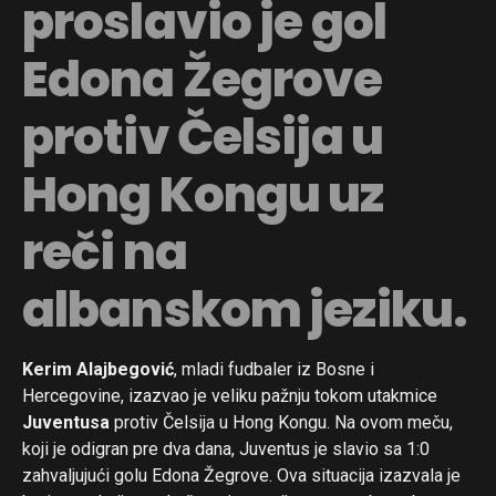
proslavio je gol
Edona Žegrove
protiv Čelsija u
Hong Kongu uz
reči na
albanskom jeziku.
Kerim Alajbegović
, mladi fudbaler iz Bosne i
Hercegovine, izazvao je veliku pažnju tokom utakmice
Juventusa
protiv Čelsija u Hong Kongu. Na ovom meču,
koji je odigran pre dva dana, Juventus je slavio sa 1:0
zahvaljujući golu Edona Žegrove. Ova situacija izazvala je