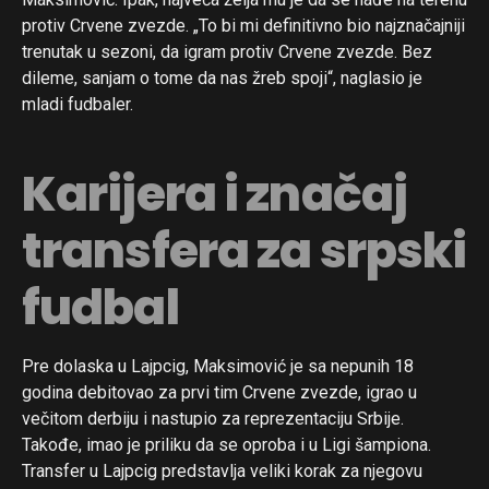
protiv Crvene zvezde. „To bi mi definitivno bio najznačajniji
trenutak u sezoni, da igram protiv Crvene zvezde. Bez
dileme, sanjam o tome da nas žreb spoji“, naglasio je
mladi fudbaler.
Karijera i značaj
transfera za srpski
fudbal
Pre dolaska u Lajpcig, Maksimović je sa nepunih 18
godina debitovao za prvi tim Crvene zvezde, igrao u
večitom derbiju i nastupio za reprezentaciju Srbije.
Takođe, imao je priliku da se oproba i u Ligi šampiona.
Transfer u Lajpcig predstavlja veliki korak za njegovu