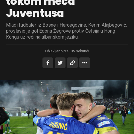
tokom meča
Juventusa
Mladi fudbaler iz Bosne i Hercegovine, Kerim Alajbegović,
proslavio je gol Edona Žegrove protiv Čelsija u Hong
Kongu uz reči na albanskom jeziku.
Objavljeno pre:
35 sekundi