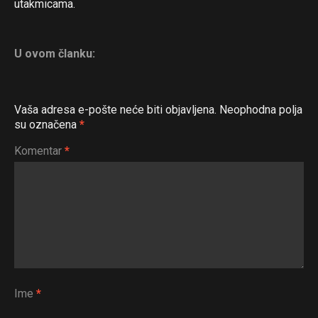
utakmicama.
U ovom članku:
Vaša adresa e-pošte neće biti objavljena.
Neophodna polja
su označena
*
Komentar
*
Ime
*