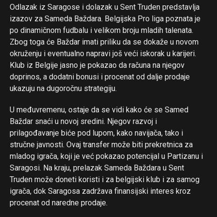
Odlazak iz Saragose i dolazak u Sent Truden predstavlja
izazov za Sameda Baždara. Belgijska Pro liga poznata je
po dinamičnom fudbalu i velikom broju mladih talenata.
Zbog toga će Baždar imati priliku da se dokaže u novom
okruženju i eventualno napravi još veći iskorak u karijeri.
Klub iz Belgije jasno je pokazao da računa na njegov
doprinos, a dodatni bonusi i procenat od dalje prodaje
ukazuju na dugoročnu strategiju.
U međuvremenu, ostaje da se vidi kako će se Samed
Baždar snaći u novoj sredini. Njegov razvoj i
prilagođavanje biće pod lupom, kako navijača, tako i
stručne javnosti. Ovaj transfer može biti prekretnica za
mladog igrača, koji je već pokazao potencijal u Partizanu i
Saragosi. Na kraju, prelazak Sameda Baždara u Sent
Truden može doneti koristi i za belgijski klub i za samog
igrača, dok Saragosa zadržava finansijski interes kroz
procenat od naredne prodaje.