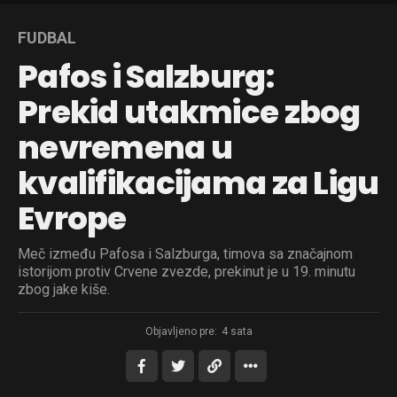
FUDBAL
Pafos i Salzburg:
Prekid utakmice zbog
nevremena u
kvalifikacijama za Ligu
Evrope
Meč između Pafosa i Salzburga, timova sa značajnom
istorijom protiv Crvene zvezde, prekinut je u 19. minutu
zbog jake kiše.
Objavljeno pre:
4 sata