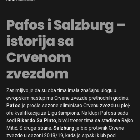
Pafos i Salzburg –
istorija sa
Crvenom
zvezdom
Zanimljivo je da su oba tima imala značajnu ulogu u
evropskim nastupima Crvene zvezde prethodnih godina.
Pafos
je prošle sezone eliminisao Crvenu zvezdu u plej-
ofu kvalifikacija za Ligu šampiona. Na klupi Pafosa sada
sedi
Rikardo Sa Pinto
, bivši trener tima sa stadiona Rajko
Mitić. S druge strane,
Salzburg
je bio protivnik Crvene
zvezde u sezoni 2018/19, kada je srpski klub pod