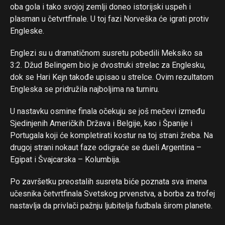
oba gola i tako svojoj zemlji doneo istorijski uspeh i
plasman u četvrtfinale. U toj fazi Norveška će igrati protiv
Engleske.
Englezi su u dramatičnom susretu pobedili Meksiko sa
3:2. Džud Belingem bio je dvostruki strelac za Englesku,
dok se Hari Kejn takođe upisao u strelce. Ovim rezultatom
Engleska se pridružila najboljima na turniru.
U nastavku osmine finala očekuju se još mečevi između
Sjedinjenih Američkih Država i Belgije, kao i Španije i
Portugala koji će kompletirati kostur na toj strani žreba. Na
drugoj strani nokaut faze odigraće se dueli Argentina –
Egipat i Švajcarska – Kolumbija.
Po završetku preostalih susreta biće poznata sva imena
učesnika četvrtfinala Svetskog prvenstva, a borba za trofej
nastavlja da privlači pažnju ljubitelja fudbala širom planete.