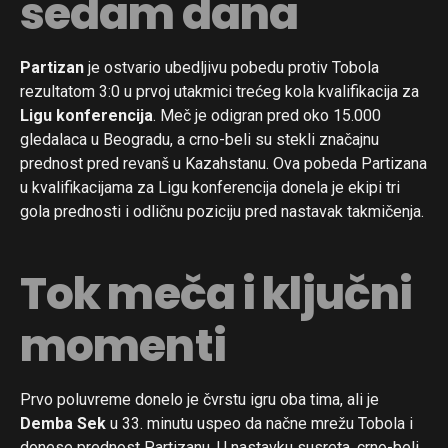
sedam dana
Partizan
je ostvario ubedljivu pobedu protiv Tobola
rezultatom 3:0 u prvoj utakmici trećeg kola kvalifikacija za
Ligu konferencija
. Meč je odigran pred oko 15.000
gledalaca u Beogradu, a crno-beli su stekli značajnu
prednost pred revanš u Kazahstanu. Ova pobeda Partizana
u kvalifikacijama za Ligu konferencija donela je ekipi tri
gola prednosti i odličnu poziciju pred nastavak takmičenja.
Tok meča i ključni
momenti
Prvo poluvreme donelo je čvrstu igru oba tima, ali je
Demba Sek
u 33. minutu uspeo da načne mrežu Tobola i
donese prednost Partizanu. U nastavku susreta, crno-beli