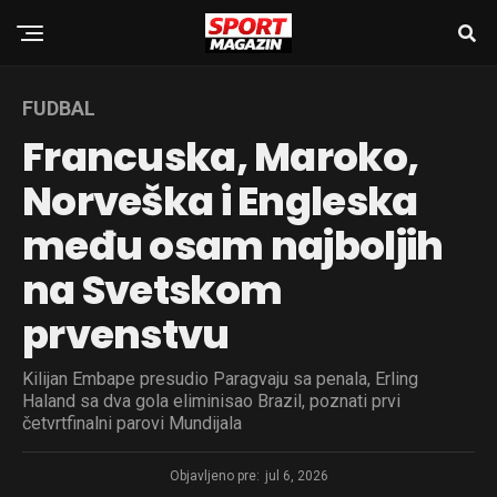
FUDBAL
Francuska, Maroko,
Norveška i Engleska
među osam najboljih
na Svetskom
prvenstvu
Kilijan Embape presudio Paragvaju sa penala, Erling
Haland sa dva gola eliminisao Brazil, poznati prvi
četvrtfinalni parovi Mundijala
Objavljeno pre:
jul 6, 2026