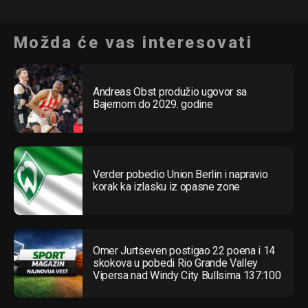
Možda će vas interesovati
Andreas Obst produžio ugovor sa
Bajernom do 2029. godine
Verder pobedio Union Berlin i napravio
korak ka izlasku iz opasne zone
Omer Jurtseven postigao 22 poena i 14
skokova u pobedi Rio Grande Valley
Vipersa nad Windy City Bullsima 137:100