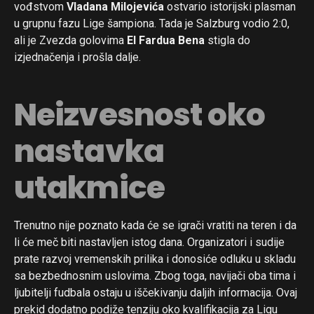
vođstvom
Vladana Milojevića
ostvario istorijski plasman
u grupnu fazu Lige šampiona. Tada je Salzburg vodio 2:0,
ali je Zvezda golovima
El Fardua Bena
stigla do
izjednačenja i prošla dalje.
Neizvesnost oko
nastavka
utakmice
Trenutno nije poznato kada će se igrači vratiti na teren i da
li će meč biti nastavljen istog dana. Organizatori i sudije
prate razvoj vremenskih prilika i donosiće odluku u skladu
sa bezbednosnim uslovima. Zbog toga, navijači oba tima i
ljubitelji fudbala ostaju u iščekivanju daljih informacija. Ovaj
prekid dodatno podiže tenziju oko kvalifikacija za Ligu