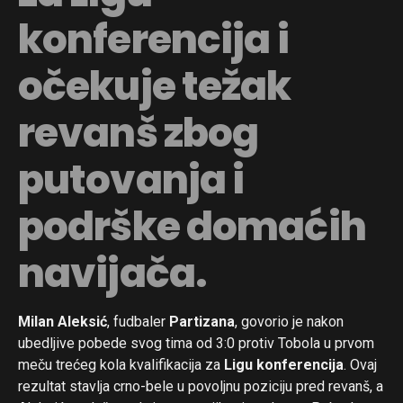
konferencija i
očekuje težak
revanš zbog
putovanja i
podrške domaćih
navijača.
Milan Aleksić
, fudbaler
Partizana
, govorio je nakon
ubedljive pobede svog tima od 3:0 protiv Tobola u prvom
meču trećeg kola kvalifikacija za
Ligu konferencija
. Ovaj
rezultat stavlja crno-bele u povoljnu poziciju pred revanš, a