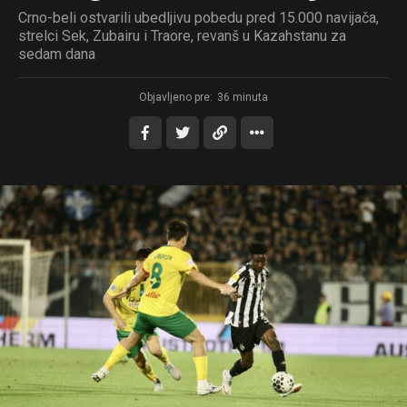
Crno-beli ostvarili ubedljivu pobedu pred 15.000 navijača,
strelci Sek, Zubairu i Traore, revanš u Kazahstanu za
sedam dana
Objavljeno pre:
36 minuta