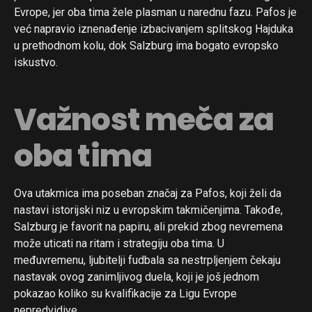
Evrope, jer oba tima žele plasman u narednu fazu. Pafos je
već napravio iznenađenje izbacivanjem splitskog Hajduka
u prethodnom kolu, dok Salzburg ima bogato evropsko
iskustvo.
Važnost meča za
oba tima
Ova utakmica ima poseban značaj za Pafos, koji želi da
nastavi istorijski niz u evropskim takmičenjima. Takođe,
Salzburg je favorit na papiru, ali prekid zbog nevremena
može uticati na ritam i strategiju oba tima. U
međuvremenu, ljubitelji fudbala sa nestrpljenjem čekaju
nastavak ovog zanimljivog duela, koji je još jednom
pokazao koliko su kvalifikacije za Ligu Evrope
nepredvidive.