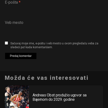
E-pošta
*
Veb mesto
Sačuvaj moje ime, e-poštu i veb mesto u ovom pregledaču veba za
sledeći put kada komentarišem.
Možda će vas interesovati
Andreas Obst produžio ugovor sa
Bajernom do 2029. godine