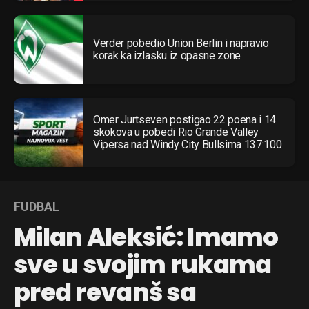
Verder pobedio Union Berlin i napravio
korak ka izlasku iz opasne zone
Omer Jurtseven postigao 22 poena i 14
skokova u pobedi Rio Grande Valley
Vipersa nad Windy City Bullsima 137:100
FUDBAL
Milan Aleksić: Imamo
sve u svojim rukama
pred revanš sa