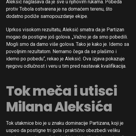
Aleksić naglašava da je sve u njihovim rukama. Pobeda
protiv Tobola ostvarena je na domaćem terenu, što
dodatno podiže samopouzdanje ekipe.
Uprkos visokom rezultatu, Aleksić smatra da je Partizan
mogao da postigne još golova. „Važno je da smo pobedili.
Mogli smo da damo više golova. Tako je kako je. Idemo sa
povoljnim rezultatom. Nemamo čega da se plašimo i
idemo po pobedu“, rekao je Aleksić. Ova izjava pokazuje
njegovu odlučnost i veru u tim pred nastavak kvalifikacija.
Tok meča i utisci
Milana Aleksića
Tok utakmice bio je u znaku dominacije Partizana, koji je
uspeo da postigne tri gola i praktično obezbedi veliku