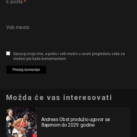
E-pošta
*
Veb mesto
Sačuvaj moje ime, e-poštu i veb mesto u ovom pregledaču veba za
sledeći put kada komentarišem.
Možda će vas interesovati
Andreas Obst produžio ugovor sa
Bajernom do 2029. godine