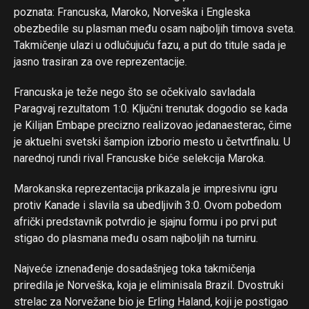
poznata: Francuska, Maroko, Norveška i Engleska
obezbedile su plasman među osam najboljih timova sveta.
Takmičenje ulazi u odlučujuću fazu, a put do titule sada je
jasno trasiran za ove reprezentacije.
Francuska je teže nego što se očekivalo savladala
Paragvaj rezultatom 1:0. Ključni trenutak dogodio se kada
je Kilijan Embape precizno realizovao jedanaesterac, čime
je aktuelni svetski šampion izborio mesto u četvrtfinalu. U
narednoj rundi rival Francuske biće selekcija Maroka.
Marokanska reprezentacija prikazala je impresivnu igru
Flipboard
protiv Kanade i slavila sa ubedljivih 3:0. Ovom pobedom
Reddit
afrički predstavnik potvrdio je sjajnu formu i po prvi put
Pinterest
stigao do plasmana među osam najboljih na turniru.
Whatsapp
Najveće iznenađenje dosadašnjeg toka takmičenja
Email
priredila je Norveška, koja je eliminisala Brazil. Dvostruki
strelac za Norvežane bio je Erling Haland, koji je postigao