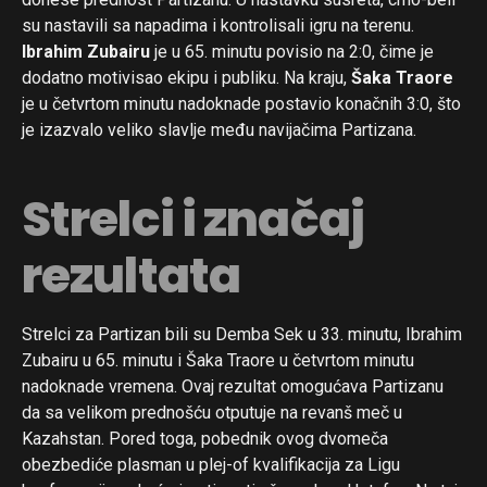
su nastavili sa napadima i kontrolisali igru na terenu.
Ibrahim Zubairu
je u 65. minutu povisio na 2:0, čime je
dodatno motivisao ekipu i publiku. Na kraju,
Šaka Traore
je u četvrtom minutu nadoknade postavio konačnih 3:0, što
je izazvalo veliko slavlje među navijačima Partizana.
Strelci i značaj
rezultata
Strelci za Partizan bili su Demba Sek u 33. minutu, Ibrahim
Zubairu u 65. minutu i Šaka Traore u četvrtom minutu
nadoknade vremena. Ovaj rezultat omogućava Partizanu
da sa velikom prednošću otputuje na revanš meč u
Kazahstan. Pored toga, pobednik ovog dvomeča
obezbediće plasman u plej-of kvalifikacija za Ligu