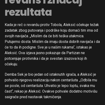
rezultata
Kada je reč o revanšu protiv Tobola, Aleksić očekuje težak
Flipboard
zadatak zbog putovanja i podrške koju domaći tim ima od
svojih navijača. „Mislim da će biti teška utakmica.
Reddit
Putujemo dosta. Mislim da imaju dosta dobrih navijača i da
Pinterest
će to da ih podigne. Sve je u našim rukama“, istakao je
Whatsapp
Aleksić. Ova izjava jasno pokazuje da Partizan ne
potcenjuje protivnika i da je svestan izazova koji ih
Email
očekuju.
Demba Sek je bio jedan od istaknutih igrača, a Aleksić je
pohvalio njegovu realizaciju nakon centaršuta. „Odbila mu
se posle, od centaršuta. Uhvatio je lepo loptu, svaka mu
čast“, rekao je Aleksić. Ovakve pohvale dodatno motivišu
saigrače pred nastavak takmičenja.