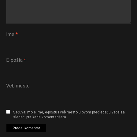
Ime
*
E-pošta
*
Veb mesto
Sačuvaj moje ime, e-poštu i veb mesto u ovom pregledaču veba za
sledeći put kada komentarišem.