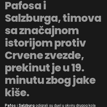
Pafosa i
Salzburga, timova
sa značajnom
istorijom protiv
Crvene zvezde,
prekinut je u 19.
minutu zbog jake
kiše.
Pafos
i
Salzburg
odigrali su duel u okviru drugog kola