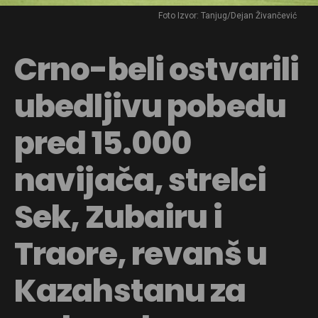
Foto Izvor: Tanjug/Dejan Živančević
Crno-beli ostvarili
ubedljivu pobedu
pred 15.000
navijača, strelci
Sek, Zubairu i
Traore, revanš u
Kazahstanu za