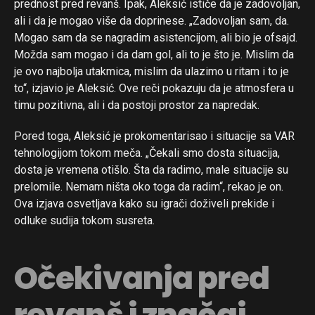
prednost pred revanš. Ipak, Aleksić ističe da je zadovoljan,
ali i da je mogao više da doprinese. „Zadovoljan sam, da.
Mogao sam da se nagradim asistencijom, ali bio je ofsajd.
Možda sam mogao i da dam gol, ali to je što je. Mislim da
je ovo najbolja utakmica, mislim da ulazimo u ritam i to je
to“, izjavio je Aleksić. Ove reči pokazuju da je atmosfera u
timu pozitivna, ali i da postoji prostor za napredak.
Pored toga, Aleksić je prokomentarisao i situacije sa VAR
tehnologijom tokom meča. „Čekali smo dosta situacija,
dosta je vremena otišlo. Šta da radimo, male situacije su
prelomile. Nemam ništa oko toga da radim“, rekao je on.
Ova izjava osvetljava kako su igrači doživeli prekide i
odluke sudija tokom susreta.
Očekivanja pred
revanš i značaj