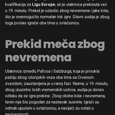
kvalifikacija za
Ligu Evrope
, ali je utakmica prekinuta već
u 19. minutu. Prekid je usledio zbog nevremena i jake kiše,
što je onemogućilo normalan tok igre. Glavni sudija je zbog
toga poslao igrače oba tima u svlačionicu.
Prekid meča zbog
nevremena
Utakmica između Pafosa i Salzburga, koja je privukla
pažnju zbog istorijskih veza oba tima sa Crvenom
zvezdom, zaustavljena je u ranoj fazi. Naime, u 19. minutu,
zbog izuzetno loših vremenskih uslova, sudija je doneo
odluku da se igra prekine. Zbog obilne kiše i nevremena,
teren nije bio pogodan za nastavak susreta. Igrači su
odmah upućeni u svlačionicu, a navijači su ostali u
neizvesnosti.