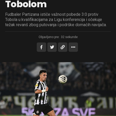
Tobolom
Fudbaler Partizana ističe važnost pobede 3:0 protiv
Tobola u kvalifikacijama za Ligu konferencija i očekuje
težak revanš zbog putovanja i podrške domaćih navijača.
Objavljeno pre:
32 sekunde