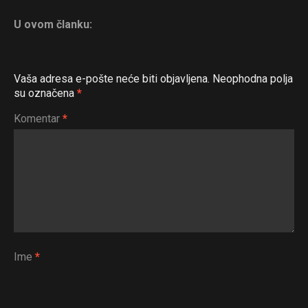
U ovom članku:
Vaša adresa e-pošte neće biti objavljena.
Neophodna polja
su označena
*
Komentar
*
Ime
*