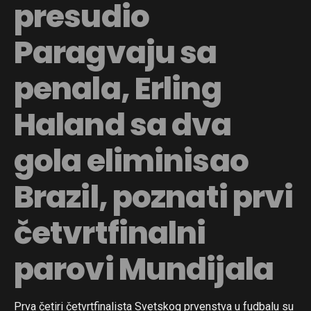
presudio
Paragvaju sa
penala, Erling
Haland sa dva
gola eliminisao
Brazil, poznati prvi
četvrtfinalni
parovi Mundijala
Prva četiri četvrtfinalista Svetskog prvenstva u fudbalu su