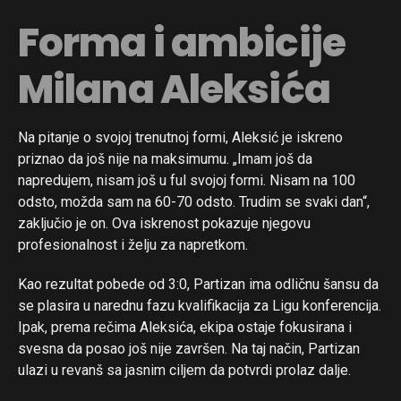
Forma i ambicije
Milana Aleksića
Na pitanje o svojoj trenutnoj formi, Aleksić je iskreno
priznao da još nije na maksimumu. „Imam još da
napredujem, nisam još u ful svojoj formi. Nisam na 100
odsto, možda sam na 60-70 odsto. Trudim se svaki dan“,
zaključio je on. Ova iskrenost pokazuje njegovu
profesionalnost i želju za napretkom.
Kao rezultat pobede od 3:0, Partizan ima odličnu šansu da
se plasira u narednu fazu kvalifikacija za Ligu konferencija.
Ipak, prema rečima Aleksića, ekipa ostaje fokusirana i
svesna da posao još nije završen. Na taj način, Partizan
ulazi u revanš sa jasnim ciljem da potvrdi prolaz dalje.