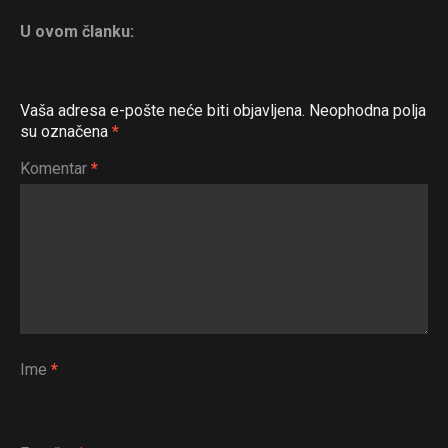
U ovom članku:
Vaša adresa e-pošte neće biti objavljena.
Neophodna polja
su označena
*
Komentar
*
Ime
*