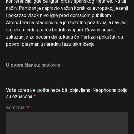
konferencija, gde će igrati protiv španskog Hetafea. Na taj
način, Partizan je napravio važan korak ka evropskoj jesenji
i pokazao visok nivo igre pred domaćom publikom.
Atmosfera na stadionu bila je izuzetno pozitivna, a navijači
su tokom celog meča bodrili svoj tim. Revanš susret
zakazan je za sedam dana, kada će Partizan pokušati da
potvrdi plasman u narednu fazu takmičenja.
U ovom članku:
naslovna
Vaša adresa e-pošte neće biti objavljena.
Neophodna polja
su označena
*
Komentar
*