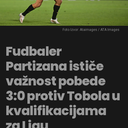
Foto Izvor: Ataimages / ATA Images
Fudbaler
Partizana ističe
važnost pobede
3:0 protiv Tobola u
kvalifikacijama
za Ligu