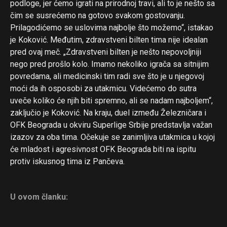
podloge, jer ćemo igrati na prirodnoj travi, ali to je nešto sa
čim se susrećemo na gotovo svakom gostovanju.
Prilagodićemo se uslovima najbolje što možemo“, istakao
je Koković. Međutim, zdravstveni bilten tima nije idealan
pred ovaj meč. „Zdravstveni bilten je nešto nepovoljniji
nego pred prošlo kolo. Imamo nekoliko igrača sa sitnijim
povredama, ali medicinski tim radi sve što je u njegovoj
moći da ih osposobi za utakmicu. Videćemo do sutra
uveče koliko će njih biti spremno, ali se nadam najboljem“,
zaključio je Koković. Na kraju, duel između Železničara i
OFK Beograda u okviru Superlige Srbije predstavlja važan
izazov za oba tima. Očekuje se zanimljiva utakmica u kojoj
će mladost i agresivnost OFK Beograda biti na ispitu
protiv iskusnog tima iz Pančeva.
U ovom članku: