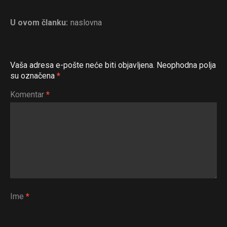
U ovom članku:
naslovna
Vaša adresa e-pošte neće biti objavljena.
Neophodna polja
su označena
*
Komentar
*
Ime
*