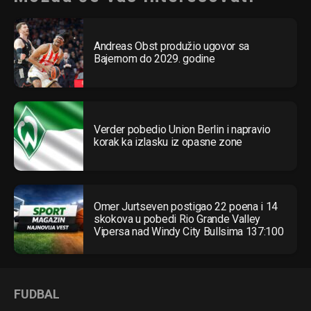
Andreas Obst produžio ugovor sa
Bajernom do 2029. godine
Verder pobedio Union Berlin i napravio
korak ka izlasku iz opasne zone
Omer Jurtseven postigao 22 poena i 14
skokova u pobedi Rio Grande Valley
Vipersa nad Windy City Bullsima 137:100
FUDBAL