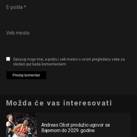
E-pošta
*
Veb mesto
Sačuvaj moje ime, e-poštu i veb mesto u ovom pregledaču veba za
sledeći put kada komentarišem.
Možda će vas interesovati
Andreas Obst produžio ugovor sa
Bajernom do 2029. godine