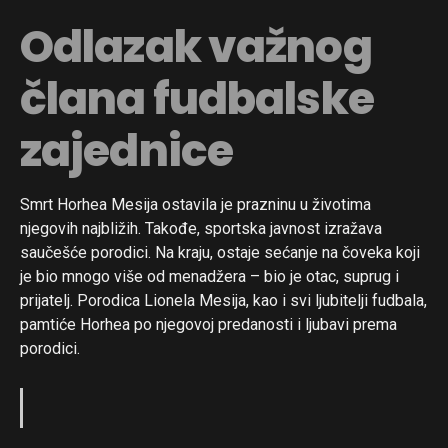
Odlazak važnog
člana fudbalske
zajednice
Smrt Horhea Mesija ostavila je prazninu u životima
njegovih najbližih. Takođe, sportska javnost izražava
saučešće porodici. Na kraju, ostaje sećanje na čoveka koji
je bio mnogo više od menadžera – bio je otac, suprug i
prijatelj. Porodica Lionela Mesija, kao i svi ljubitelji fudbala,
pamtiće Horhea po njegovoj predanosti i ljubavi prema
porodici.