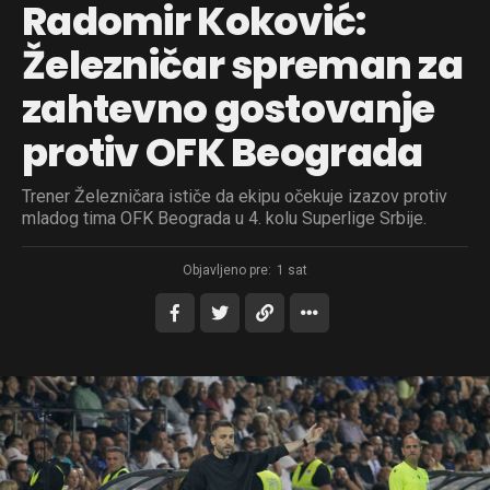
Radomir Koković:
Železničar spreman za
zahtevno gostovanje
protiv OFK Beograda
Trener Železničara ističe da ekipu očekuje izazov protiv
mladog tima OFK Beograda u 4. kolu Superlige Srbije.
Objavljeno pre:
1 sat