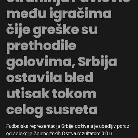
među igračima
čije greške su
prethodile
golovima, Srbija
ostavila bled
utisak tokom
celog susreta
Flipboard
Reddit
Fudbalska reprezentacija Srbije doživela je ubedljiv poraz
Pinterest
od selekcije Zelenortskih Ostrva rezultatom 3:0 u