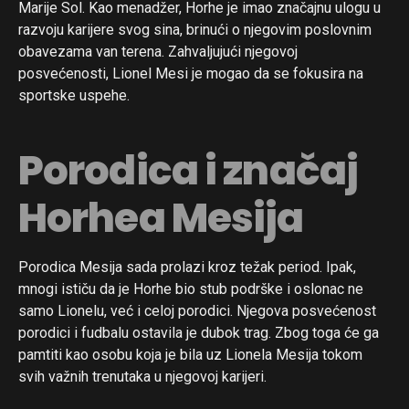
Marije Sol. Kao menadžer, Horhe je imao značajnu ulogu u
razvoju karijere svog sina, brinući o njegovim poslovnim
obavezama van terena. Zahvaljujući njegovoj
posvećenosti, Lionel Mesi je mogao da se fokusira na
sportske uspehe.
Porodica i značaj
Horhea Mesija
Porodica Mesija sada prolazi kroz težak period. Ipak,
mnogi ističu da je Horhe bio stub podrške i oslonac ne
samo Lionelu, već i celoj porodici. Njegova posvećenost
porodici i fudbalu ostavila je dubok trag. Zbog toga će ga
pamtiti kao osobu koja je bila uz Lionela Mesija tokom
svih važnih trenutaka u njegovoj karijeri.