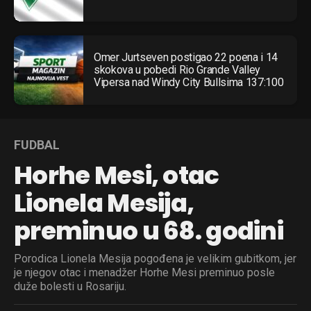
Omer Jurtseven postigao 22 poena i 14
skokova u pobedi Rio Grande Valley
Vipersa nad Windy City Bullsima 137:100
FUDBAL
Horhe Mesi, otac
Lionela Mesija,
preminuo u 68. godini
Porodica Lionela Mesija pogođena je velikim gubitkom, jer
je njegov otac i menadžer Horhe Mesi preminuo posle
duže bolesti u Rosariju.