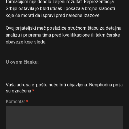
formacijom nije donelo željeni rezultat. Reprezentacija
Srbije ostavila je bled utisak i pokazala brojne slabosti
koje će morati da ispravi pred naredne izazove.
Ovaj prijateljski meč poslužiće stručnom štabu za detaljnu
analizu i pripremu tima pred kvalifikacione ili takmičarske
obaveze koje slede.
U ovom članku:
Vaša adresa e-pošte neće biti objavljena.
Neophodna polja
su označena
*
Komentar
*