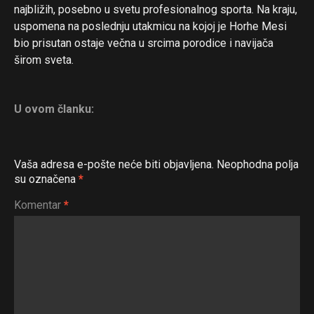
najbližih, posebno u svetu profesionalnog sporta. Na kraju,
uspomena na poslednju utakmicu na kojoj je Horhe Mesi
bio prisutan ostaje večna u srcima porodice i navijača
širom sveta.
U ovom članku:
Vaša adresa e-pošte neće biti objavljena.
Neophodna polja
su označena
*
Komentar
*