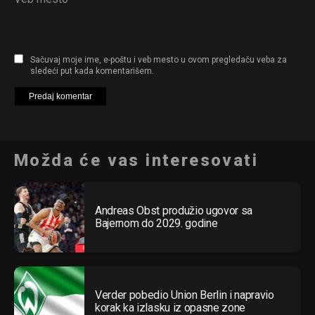
Sačuvaj moje ime, e-poštu i veb mesto u ovom pregledaču veba za
sledeći put kada komentarišem.
Možda će vas interesovati
Andreas Obst produžio ugovor sa
Bajernom do 2029. godine
Verder pobedio Union Berlin i napravio
korak ka izlasku iz opasne zone