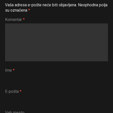
Vaša adresa e-pošte neće biti objavljena.
Neophodna polja
su označena
*
Komentar
*
Ime
*
E-pošta
*
Veb mesto