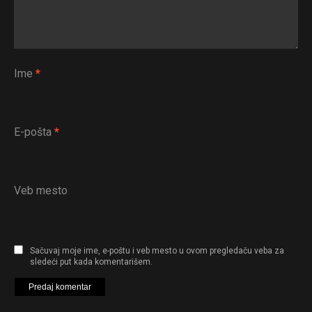
Ime
*
E-pošta
*
Veb mesto
Sačuvaj moje ime, e-poštu i veb mesto u ovom pregledaču veba za
sledeći put kada komentarišem.