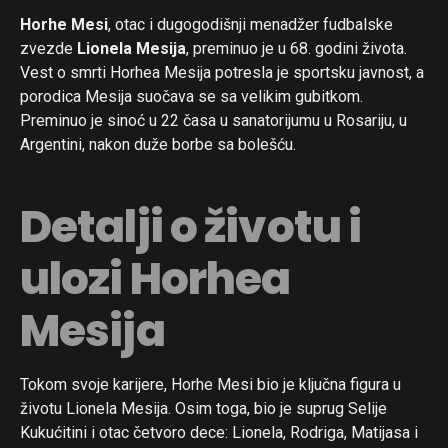
Horhe Mesi
, otac i dugogodišnji menadžer fudbalske
zvezde
Lionela Mesija
, preminuo je u 68. godini života.
Vest o smrti Horhea Mesija potresla je sportsku javnost, a
porodica Mesija suočava se sa velikim gubitkom.
Preminuo je sinoć u 22 časa u sanatorijumu u Rosariju, u
Argentini, nakon duže borbe sa bolešću.
Detalji o životu i
ulozi Horhea
Mesija
Tokom svoje karijere, Horhe Mesi bio je ključna figura u
životu Lionela Mesija. Osim toga, bio je suprug Selije
Kukućitini i otac četvoro dece: Lionela, Rodriga, Matijasa i