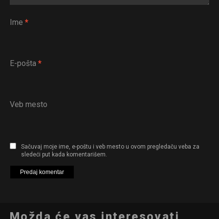
Ime
*
E-pošta
*
Veb mesto
Sačuvaj moje ime, e-poštu i veb mesto u ovom pregledaču veba za
sledeći put kada komentarišem.
Možda će vas interesovati