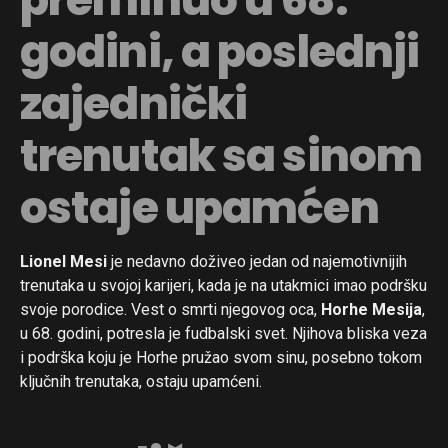
godini, a poslednji
zajednički
trenutak sa sinom
ostaje upamćen
Lionel Mesi
je nedavno doživeo jedan od najemotivnijih
trenutaka u svojoj karijeri, kada je na utakmici imao podršku
svoje porodice. Vest o smrti njegovog oca,
Horhe Mesija
,
u 68. godini, potresla je fudbalski svet. Njihova bliska veza
i podrška koju je Horhe pružao svom sinu, posebno tokom
ključnih trenutaka, ostaju upamćeni.