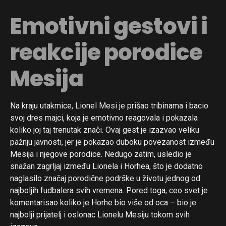
Emotivni gestovi i
Flipboard
reakcije porodice
Reddit
Pinterest
Mesija
Whatsapp
Email
Na kraju utakmice, Lionel Mesi je prišao tribinama i bacio
svoj dres majci, koja je emotivno reagovala i pokazala
koliko joj taj trenutak znači. Ovaj gest je izazvao veliku
pažnju javnosti, jer je pokazao duboku povezanost između
Mesija i njegove porodice. Nedugo zatim, usledio je
snažan zagrljaj između Lionela i Horhea, što je dodatno
naglasilo značaj porodične podrške u životu jednog od
najboljih fudbalera svih vremena. Pored toga, ceo svet je
komentarisao koliko je Horhe bio više od oca – bio je
najbolji prijatelj i oslonac Lionelu Mesiju tokom svih