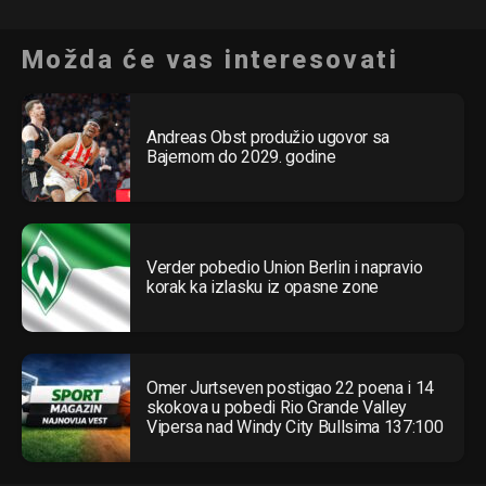
Možda će vas interesovati
Andreas Obst produžio ugovor sa
Bajernom do 2029. godine
Verder pobedio Union Berlin i napravio
korak ka izlasku iz opasne zone
Omer Jurtseven postigao 22 poena i 14
skokova u pobedi Rio Grande Valley
Vipersa nad Windy City Bullsima 137:100