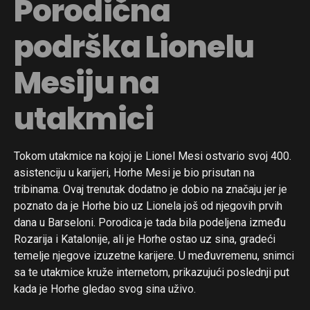
Porodična
podrška Lionelu
Mesiju na
utakmici
Tokom utakmice na kojoj je Lionel Mesi ostvario svoj 400.
asistenciju u karijeri, Horhe Mesi je bio prisutan na
tribinama. Ovaj trenutak dodatno je dobio na značaju jer je
poznato da je Horhe bio uz Lionela još od njegovih prvih
dana u Barseloni. Porodica je tada bila podeljena između
Rozarija i Katalonije, ali je Horhe ostao uz sina, gradeći
temelje njegove izuzetne karijere. U međuvremenu, snimci
sa te utakmice kruže internetom, prikazujući poslednji put
kada je Horhe gledao svog sina uživo.