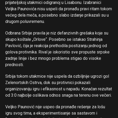
prijateljskoj utakmici odigranoj u Lisabonu. Izabranici
Whatsapp
Veljka Paunovića nisu uspeli da pronađu pravi ritam tokom
Email
većeg dela meča, a posebno slabo izdanje prikazali su u
drugom poluvremenu.
Odbrana Srbije pravila je niz defanzivnih grešaka koje su
skupo koštale „Orlove“. Posebno se istakao Strahinja
Pavlović, čija je reakcija prethodila postizanju jednog od
golova protivnika. Rival je iskoristio sve propuste srpske
zadnje linije i bez mnogo problema stigao do visoke
prednosti.
Srbija tokom utakmice nije uspela da ozbiljnije ugrozi gol
Zelenortskih Ostrva, dok su protivnici pokazali
organizovaniju igru i efikasnost u napadu. Konačan rezultat
od 3:0 najbolje oslikava odnos snaga na terenu ove večeri.
Veljko Paunović nije uspeo da pronađe rešenje za lošu
igru svog tima, a eksperimentisanje sa sastavom i