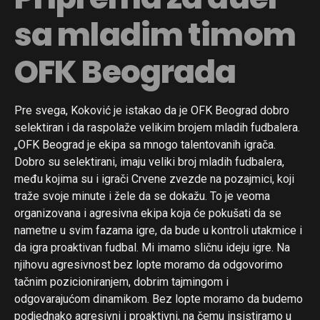
sa mladim timom
OFK Beograda
Pre svega, Koković je istakao da je OFK Beograd dobro
selektiran i da raspolaže velikim brojem mladih fudbalera.
„OFK Beograd je ekipa sa mnogo talentovanih igrača.
Dobro su selektirani, imaju veliki broj mladih fudbalera,
među kojima su i igrači Crvene zvezde na pozajmici, koji
traže svoje minute i žele da se dokažu. To je veoma
organizovana i agresivna ekipa koja će pokušati da se
nametne u svim fazama igre, da bude u kontroli utakmice i
da igra proaktivan fudbal. Mi imamo sličnu ideju igre. Na
njihovu agresivnost bez lopte moramo da odgovorimo
tačnim pozicioniranjem, dobrim tajmingom i
odgovarajućom dinamikom. Bez lopte moramo da budemo
podjednako agresivni i proaktivni, na čemu insistiramo u