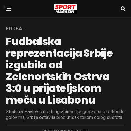
FUDBAL
Fudbalska
reprezentacija Srbije
izgubila od
Zelenortskih Ostrva
3:0 u prijateljskom
meču u Lisabonu
Strahinja Pavlović među igračima čije greške su prethodile
golovima, Srbija ostavila bled utisak tokom celog susreta