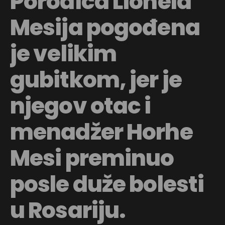
Porodica Lionela
Mesija pogođena
je velikim
gubitkom, jer je
njegov otac i
menadžer Horhe
Mesi preminuo
posle duže bolesti
u Rosariju.