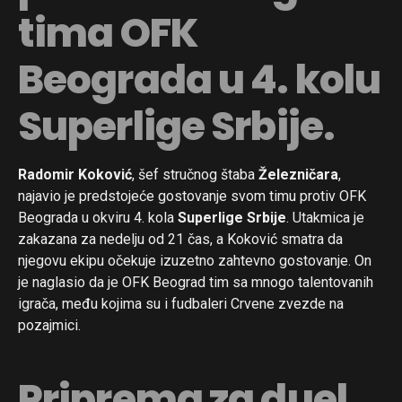
tima OFK
Beograda u 4. kolu
Superlige Srbije.
Radomir Koković
, šef stručnog štaba
Železničara
,
najavio je predstojeće gostovanje svom timu protiv OFK
Beograda u okviru 4. kola
Superlige Srbije
. Utakmica je
zakazana za nedelju od 21 čas, a Koković smatra da
njegovu ekipu očekuje izuzetno zahtevno gostovanje. On
je naglasio da je OFK Beograd tim sa mnogo talentovanih
igrača, među kojima su i fudbaleri Crvene zvezde na
pozajmici.
Priprema za duel