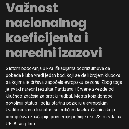
Važnost
nacionalnog
koeficijenta i
naredni izazovi
Sistem bodovanja u kvalifikacijama podrazumeva da
pobeda kluba vredi jedan bod, koji se deli brojem klubova
sa kojima je država započela evropsku sezonu. Zbog toga
je svaki naredni rezultat Partizana i Crvene zvezde od
ključnog značaja za srpski fudbal. Mesta koja donose
povoljniji status i bolju startnu poziciju u evropskim
kvalifikacijama trenutno su prilično daleko. Granica koja
omogućava značajnije privilegije počinje oko 23. mesta na
UEFA rang listi.