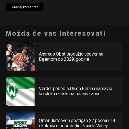
Možda će vas interesovati
Andreas Obst produžio ugovor sa
Bajernom do 2029. godine
Verder pobedio Union Berlin i napravio
korak ka izlasku iz opasne zone
Omer Jurtseven postigao 22 poena i 14
skokova u pobedi Rio Grande Valley