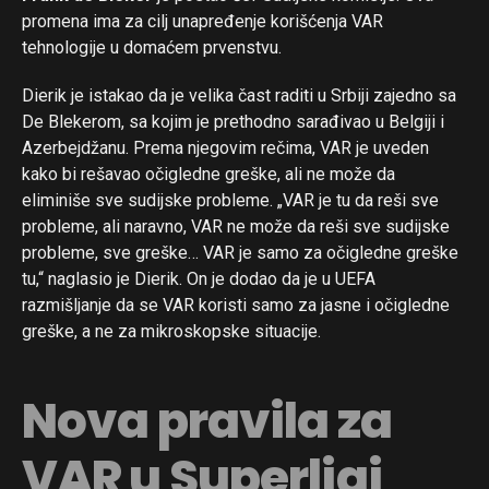
promena ima za cilj unapređenje korišćenja VAR
tehnologije u domaćem prvenstvu.
Dierik je istakao da je velika čast raditi u Srbiji zajedno sa
De Blekerom, sa kojim je prethodno sarađivao u Belgiji i
Azerbejdžanu. Prema njegovim rečima, VAR je uveden
kako bi rešavao očigledne greške, ali ne može da
eliminiše sve sudijske probleme. „VAR je tu da reši sve
probleme, ali naravno, VAR ne može da reši sve sudijske
probleme, sve greške… VAR je samo za očigledne greške
tu,“ naglasio je Dierik. On je dodao da je u UEFA
razmišljanje da se VAR koristi samo za jasne i očigledne
greške, a ne za mikroskopske situacije.
Nova pravila za
VAR u Superligi