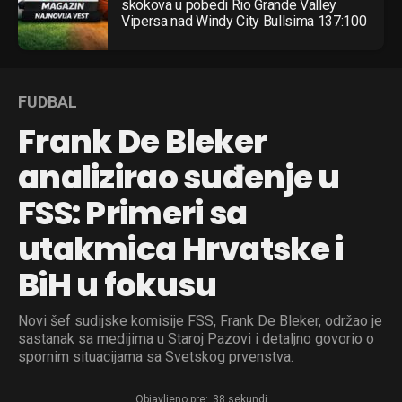
skokova u pobedi Rio Grande Valley
Vipersa nad Windy City Bullsima 137:100
FUDBAL
Frank De Bleker
analizirao suđenje u
FSS: Primeri sa
utakmica Hrvatske i
BiH u fokusu
Novi šef sudijske komisije FSS, Frank De Bleker, održao je
sastanak sa medijima u Staroj Pazovi i detaljno govorio o
spornim situacijama sa Svetskog prvenstva.
Objavljeno pre:
38 sekundi