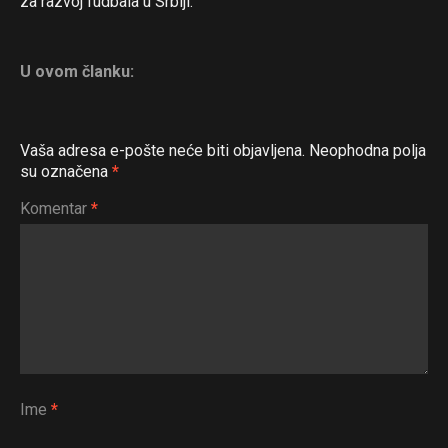
za razvoj fudbala u Srbiji.
U ovom članku:
Vaša adresa e-pošte neće biti objavljena.
Neophodna polja
su označena
*
Komentar
*
Ime
*