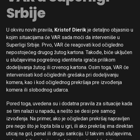
Srbije
U okviru novih pravila,
Kristof Dierik
je detaljno objasnio u
kojim situacijama će VAR sada moći da interveniše u
Superligi Srbije. Prvo, VAR će reagovati kod očigledno
nepostojećeg drugog žutog kartona. Takođe, biće uključen
u slučajevima pogrešnog identiteta igrača prilikom
dodeljivanja žutog ili crvenog kartona. Osim toga, VAR će
intervenisati kod očiglednih grešaka pri dodeljivanju
kornera, kao i kod očiglednog prekršaja pre izvođenja
kornera ili slobodnog udarca.
Pored toga, uvedena su i dodatna pravila za situacije kada
se tim nalazi u napadu, a nešto se desi pre samog
izvođenja. Na primer, ako je očigledan prekršaj napravljen
pre nego što je lopta bila u igri, ili ako prekršaj ima direktan
uticaj na gol, penal ili drugu sankciju. U takvim slučajevima,