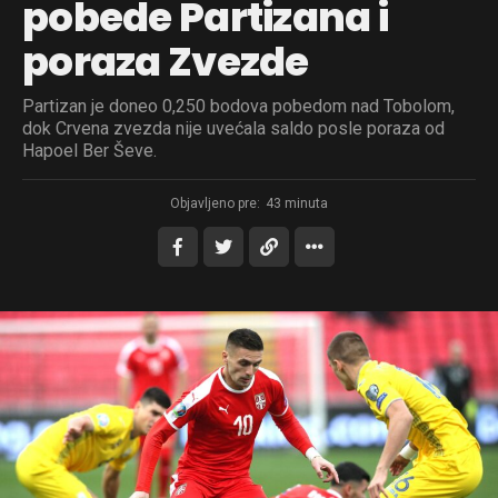
pobede Partizana i
poraza Zvezde
Partizan je doneo 0,250 bodova pobedom nad Tobolom,
dok Crvena zvezda nije uvećala saldo posle poraza od
Hapoel Ber Ševe.
Objavljeno pre:
43 minuta