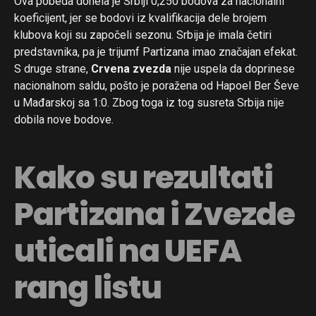
Ova pobeda donela je Srbiji 0,250 bodova za nacionalni
koeficijent, jer se bodovi iz kvalifikacija dele brojem
klubova koji su započeli sezonu. Srbija je imala četiri
predstavnika, pa je trijumf Partizana imao značajan efekat.
S druge strane,
Crvena zvezda
nije uspela da doprinese
nacionalnom saldu, pošto je poražena od Hapoel Ber Ševe
u Mađarskoj sa 1:0. Zbog toga iz tog susreta Srbija nije
dobila nove bodove.
Kako su rezultati
Partizana i Zvezde
uticali na UEFA
rang listu