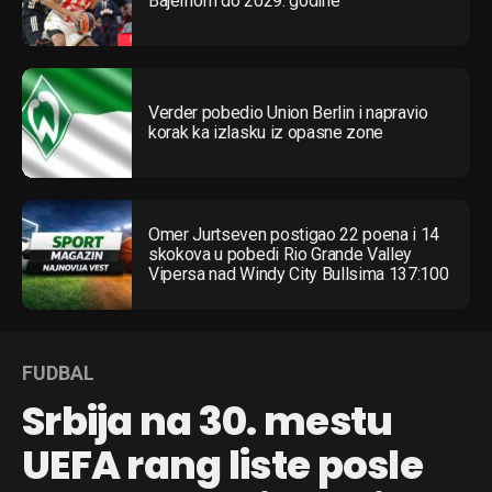
Bajernom do 2029. godine
Verder pobedio Union Berlin i napravio
korak ka izlasku iz opasne zone
Omer Jurtseven postigao 22 poena i 14
skokova u pobedi Rio Grande Valley
Vipersa nad Windy City Bullsima 137:100
FUDBAL
Srbija na 30. mestu
UEFA rang liste posle