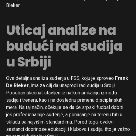
Bleker.
Uticaj analize na
budući rad sudija
u Srbiji
Ova detaljna analiza suđenja u FSS, koju je sproveo
Frank
De Bleker
, ima za cilj da unapredi rad sudija u Srbiji.
Poseban akcenat stavljen je na komunikaciju između
sudija i trenera, kao i na doslednu primenu disciplinskih
mera. Na taj način, očekuje se da će srpski fudbal dobiti
još profesionalnije suđenje, a ponašanje na terenu biti u
skladu sa najvišim standardima. Pored toga, ovakvi
sastanci doprinose edukaciji i klubova i sudija, što je važno