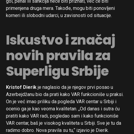
gol, penal ili sankcija neće biti priznati, već će biti
primenjena druga mera. Takođe, mogu biti ponovljeni
korneri ili slobodni udarci, u zavisnosti od situacije.
Iskustvo i značaj
novih pravila za
Superligu Srbije
Kristof Dierik
je naglasio da je njegov prvi posao u
Azerbejdžanu bio da prati kako VAR funkcioniše u praksi.
On je već imao priliku da pogleda VAR centar u Srbiji i
ocenio ga je kao veoma kvalitetan. „Od danas i sutra ću
pratiti kako VAR radi, pogledao sam i kako funkcioniše
VAR centar, baš je visokog kvaliteta u Srbiji. Sve je tu da
radimo dobro. Nova pravila su tu,“ izjavio je Dierik.