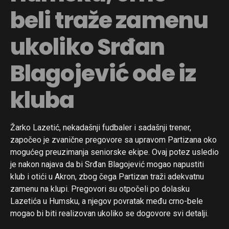
beli traže zamenu
ukoliko Srđan
Blagojević ode iz
kluba
Žarko Lazetić, nekadašnji fudbaler i sadašnji trener,
započeo je zvanične pregovore sa upravom Partizana oko
mogućeg preuzimanja seniorske ekipe. Ovaj potez usledio
je nakon najava da bi Srđan Blagojević mogao napustiti
klub i otići u Akron, zbog čega Partizan traži adekvatnu
zamenu na klupi. Pregovori su otpočeli po dolasku
Lazetića u Humsku, a njegov povratak među crno-bele
mogao bi biti realizovan ukoliko se dogovore svi detalji.