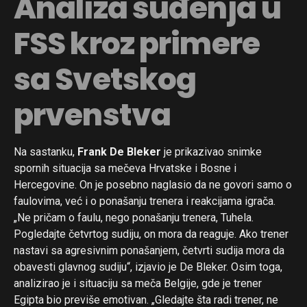
Analiza suđenja u
FSS kroz primere
sa Svetskog
prvenstva
Na sastanku,
Frank De Bleker
je prikazivao snimke
spornih situacija sa mečeva Hrvatske i Bosne i
Hercegovine. On je posebno naglasio da ne govori samo o
faulovima, već i o ponašanju trenera i reakcijama igrača.
„Ne pričam o faulu, nego ponašanju trenera, Tuhela.
Pogledajte četvrtog sudiju, on mora da reaguje. Ako trener
nastavi sa agresivnim ponašanjem, četvrti sudija mora da
obavesti glavnog sudiju“, izjavio je De Bleker. Osim toga,
analizirao je i situaciju sa meča Belgije, gde je trener
Egipta bio previše emotivan. „Gledajte šta radi trener, ne