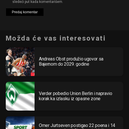
sledeći put kada komentarišem.
Možda će vas interesovati
Andreas Obst produžio ugovor sa
Bajernom do 2029. godine
Verder pobedio Union Berlin i napravio
korak ka izlasku iz opasne zone
Omer Jurtseven postigao 22 poena i 14