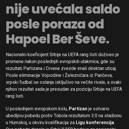
nije uvećala saldo
posle poraza od
Hapoel Ber Ševe.
Nacionalni koeficijent Srbije na UEFA rang listi doživeo je
promene nakon poslednjih evropskih utakmica, gde su
rezultati Partizana i Crvene zvezde imali direktan uticaj.
Posle eliminacije Vojvodine i Železničara iz Pančeva,
srpski fudbal se oslanja isključivo na večite rivale, a svaki
njihov rezultat sada je presudan za poziciju Srbije na UEFA
rang listi.
U poslednjem evropskom kolu,
Partizan
je ostvario
ubedljivu pobedu protiv Tobola rezultatom 3:0 na stadionu
u Humskoj, u okviru kvalifikacija za
Ligu konferencija
.