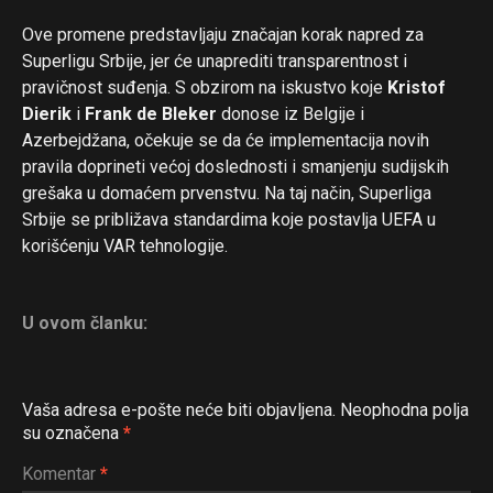
Ove promene predstavljaju značajan korak napred za
Superligu Srbije, jer će unaprediti transparentnost i
pravičnost suđenja. S obzirom na iskustvo koje
Kristof
Dierik
i
Frank de Bleker
donose iz Belgije i
Azerbejdžana, očekuje se da će implementacija novih
pravila doprineti većoj doslednosti i smanjenju sudijskih
grešaka u domaćem prvenstvu. Na taj način, Superliga
Srbije se približava standardima koje postavlja UEFA u
korišćenju VAR tehnologije.
U ovom članku:
Vaša adresa e-pošte neće biti objavljena.
Neophodna polja
Flipboard
su označena
*
Reddit
Komentar
*
Pinterest