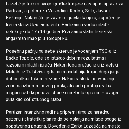
Lazetić je tokom svoje igračke karijere nastupao upravo za
Partizan, a potom za Vojvodinu, Rodos, Solo, Javor i
Bežaniju. Nakon što je završio igračku karijeru, započeo je
trenerski rad kao asistent u Partizanu i vodio mlađe
selekcije do 17 i 19 godina. Prvi samostalni trenerski
angažman imao je u Teleoptiku.
Posebnu pažnju na sebe skrenuo je vođenjem TSC-a iz
Bačke Topole, gde se istakao dobrim rezultatima i
razvojem mladih igrača. Nakon toga prešao je u izraelski
Makabi iz Tel Aviva, gde mu mandat nije trajao dugo jer je
dobio otkaz tokom sezone. Nakon raskida ugovora nije
žurio sa izborom novog posla, ali sada postoji realna
mogućnost da ponovo obuče crno-belu opremu – ovoga
puta kao šef stručnog štaba.
Partizan intenzivno radi na pripremi tima za narednu
sezonu i strateški planira da se oslanja na mlade snage iz
sopstvenog pogona. Dovođenje Žarka Lazetića na mesto