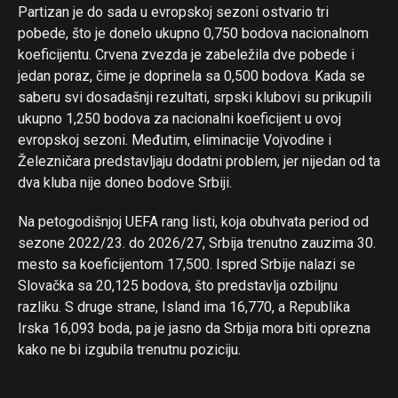
Partizan je do sada u evropskoj sezoni ostvario tri
pobede, što je donelo ukupno 0,750 bodova nacionalnom
koeficijentu. Crvena zvezda je zabeležila dve pobede i
jedan poraz, čime je doprinela sa 0,500 bodova. Kada se
saberu svi dosadašnji rezultati, srpski klubovi su prikupili
ukupno 1,250 bodova za nacionalni koeficijent u ovoj
evropskoj sezoni. Međutim, eliminacije Vojvodine i
Železničara predstavljaju dodatni problem, jer nijedan od ta
dva kluba nije doneo bodove Srbiji.
Na petogodišnjoj UEFA rang listi, koja obuhvata period od
sezone 2022/23. do 2026/27, Srbija trenutno zauzima 30.
mesto sa koeficijentom 17,500. Ispred Srbije nalazi se
Slovačka sa 20,125 bodova, što predstavlja ozbiljnu
razliku. S druge strane, Island ima 16,770, a Republika
Irska 16,093 boda, pa je jasno da Srbija mora biti oprezna
kako ne bi izgubila trenutnu poziciju.