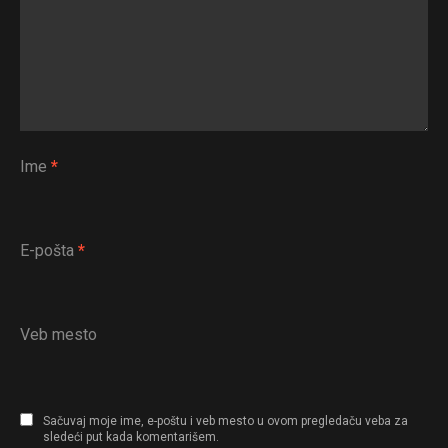
Ime
*
E-pošta
*
Veb mesto
Sačuvaj moje ime, e-poštu i veb mesto u ovom pregledaču veba za
sledeći put kada komentarišem.