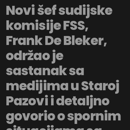
Novi šef sudijske
komisije FSS,
Frank De Bleker,
održao je
sastanak sa
medijima u Staroj
Pazovi i detaljno
govorio o spornim