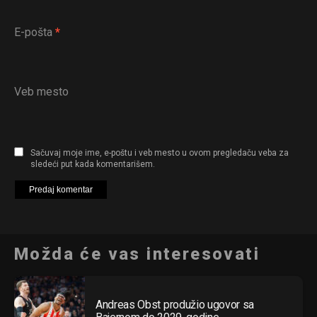
E-pošta
*
Veb mesto
Sačuvaj moje ime, e-poštu i veb mesto u ovom pregledaču veba za
sledeći put kada komentarišem.
Možda će vas interesovati
Andreas Obst produžio ugovor sa