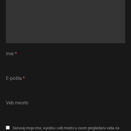
Whatsapp
Email
Ime
*
E-pošta
*
Veb mesto
Sačuvaj moje ime, e-poštu i veb mesto u ovom pregledaču veba za