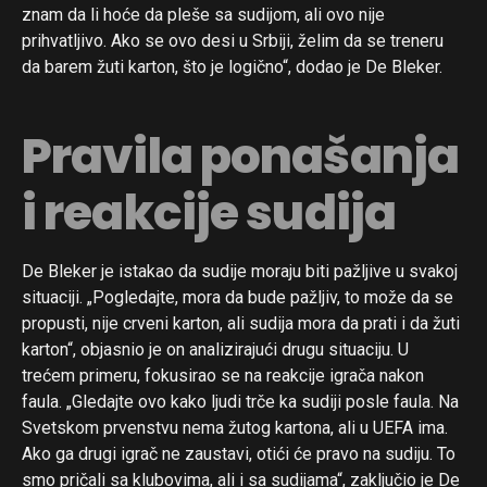
znam da li hoće da pleše sa sudijom, ali ovo nije
prihvatljivo. Ako se ovo desi u Srbiji, želim da se treneru
da barem žuti karton, što je logično“, dodao je De Bleker.
Pravila ponašanja
i reakcije sudija
De Bleker je istakao da sudije moraju biti pažljive u svakoj
situaciji. „Pogledajte, mora da bude pažljiv, to može da se
propusti, nije crveni karton, ali sudija mora da prati i da žuti
karton“, objasnio je on analizirajući drugu situaciju. U
trećem primeru, fokusirao se na reakcije igrača nakon
faula. „Gledajte ovo kako ljudi trče ka sudiji posle faula. Na
Svetskom prvenstvu nema žutog kartona, ali u UEFA ima.
Ako ga drugi igrač ne zaustavi, otići će pravo na sudiju. To
smo pričali sa klubovima, ali i sa sudijama“, zaključio je De