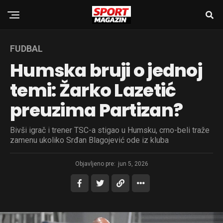
FUDBAL
Humska bruji o jednoj
temi: Žarko Lazetić
preuzima Partizan?
Bivši igrač i trener TSC-a stigao u Humsku, crno-beli traže
zamenu ukoliko Srđan Blagojević ode iz kluba
Objavljeno pre:
jun 5, 2026