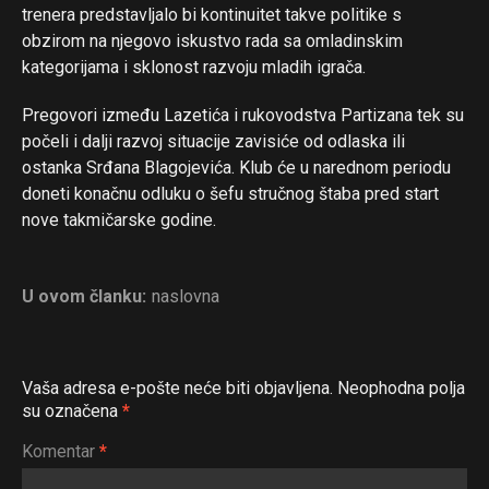
trenera predstavljalo bi kontinuitet takve politike s
obzirom na njegovo iskustvo rada sa omladinskim
kategorijama i sklonost razvoju mladih igrača.
Flipboard
Pregovori između Lazetića i rukovodstva Partizana tek su
Reddit
počeli i dalji razvoj situacije zavisiće od odlaska ili
Pinterest
ostanka Srđana Blagojevića. Klub će u narednom periodu
doneti konačnu odluku o šefu stručnog štaba pred start
Whatsapp
nove takmičarske godine.
Email
U ovom članku:
naslovna
Vaša adresa e-pošte neće biti objavljena.
Neophodna polja
su označena
*
Komentar
*