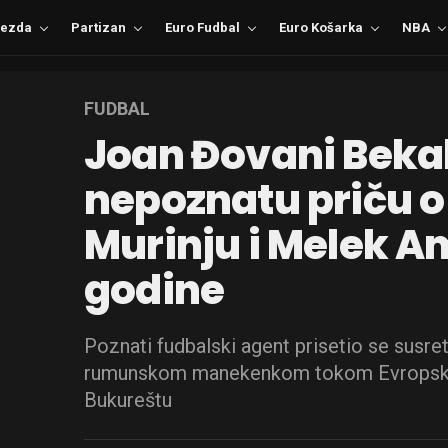
ezda
Partizan
Euro Fudbal
Euro Košarka
NBA
FUDBAL
Joan Đovani Bekal
nepoznatu priču o
Murinju i Melek Am
godine
Poznati fudbalski agent prisetio se susr
rumunskom manekenkom tokom Evropsko
Bukureštu