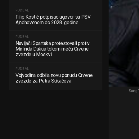
FUDBAL
Filip Kostić potpisao ugovor sa PSV
Ajndhovenom do 2028. godine
FUDBAL
Navijači Spartaka protestovali protiv
Mirlinda Dakua tokom meča Crvene
zvezde u Moskvi
FUDBAL
Vojvodina odbila novu ponudu Crvene
zvezde za Petra Sukačeva
Sang 