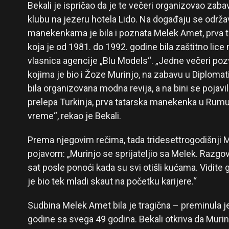
Bekali je ispričao da je te večeri organizovao zab
klubu na jezeru hotela Lido. Na događaju se održa
manekenkama je bila i poznata Melek Amet, prva 
koja je od 1981. do 1992. godine bila zaštitno lic
vlasnica agencije „Blu Models“. „Jedne večeri p
kojima je bio i Žoze Murinjo, na zabavu u Diplomati
bila organizovana modna revija, a na bini se pojavi
prelepa Turkinja, prva tatarska manekenka u Rumuni
vreme“, rekao je Bekali.
Prema njegovim rečima, tada tridesettrogodišnji 
pojavom: „Murinjo se sprijateljio sa Melek. Razgovar
sat posle ponoći kada su svi otišli kućama. Vidite g
je bio tek mladi skaut na početku karijere.“
Sudbina Melek Amet bila je tragična – preminula je
godine sa svega 49 godina. Bekali otkriva da Murin