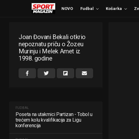
NOVO
Fudbal
Košarka
Zv
Joan Đovani Bekali otkrio
nepoznatu priču o Žozeu
Murinju i Melek Amet iz
1998. godine
FUDBAL
Poseta na utakmici Partizan - Tobol u
trećem kolu kvalifikacija za Ligu
konferencija