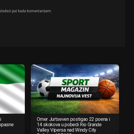
sledeći put kada komentarišem.
i
Omer Jurtseven postigao 22 poena i
 opasne
14 skokova u pobedi Rio Grande
Valley Vipersa nad Windy City