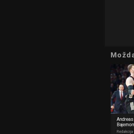
Možda
Andreas 
Bajerno
Redakcija