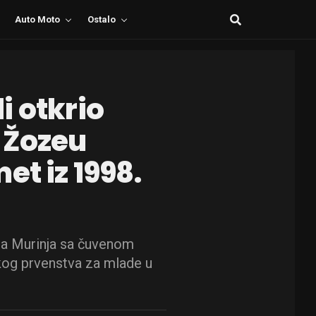
Auto Moto
Ostalo
i otkrio
 Žozeu
et iz 1998.
eta Murinja sa čuvenom
g prvenstva za mlade u