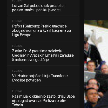
FUDBAL
Luj van Gal pobedio rak prostate i
poslao snažnu poruku javnosti
FUDBAL
Pafos i Salzburg: Prekid utakmice
zbog nevremena u kvalifikacijama za
Ligu Evrope
FUDBAL
Zlatko Dalić preuzima selekciju
Ujedinjenih Arapskih Emirata i zarađuje
5 miliona evra godišnje
FUDBAL
Vit Hrabar pojačao Iliriju: Transfer iz
Evrolige potvrđen
FUDBAL
Rasim Ljajić objasnio zašto Idrisu Baba
nije registrovan za Partizan protiv
Tobola