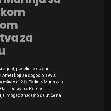
skom
kom
tva za
u
i agent, podelio je do sada
k Amet koji se dogodio 1998.
mlade (U21). Tada je Murinjo, u
ala, boravio u Rumuniji i
ija, mogao značajno da utiče na