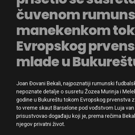
čuvenom rumun
manekenkom to
Evropskog prvens
mlade u Bukurešt
Joan Đovani Bekali, najpoznatiji rumunski fudbalsk
nepoznate detalje o susretu Žozea Murinja i Mele
godine u Bukureštu tokom Evropskog prvenstva za 
to vreme skaut Barselone pod vođstvom Luja van G
prisustvovao događaju koji je, prema rečima Bekal
njegov privatni život.