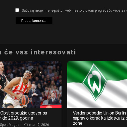
Sačuvaj moje ime, e-poštu i veb mesto u ovom pregledaču veba za 
 će vas interesovati
Obst produžio ugovor sa
Verder pobedio Union Berlin 
m do 2029. godine
napravio korak ka izlasku iz
zone
 Sport Magazin
mart 9, 2026