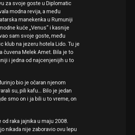
avu za svoje goste u Diplomatic
vala modna revija, a među
tatarska manekenka u Rumuniji
e modne kuće „Venus“ i kasnije
ozvao sam svoje goste, među
c klub na jezeru hotela Lido. Tu je
la čuvena Melek Amet. Bila je to
ji i jedna od najcenjenijih u to
Murinjo bio je očaran njenom
ali su, pili kafu… Bilo je jedan
de smo on i ja bili u to vreme, on
 od raka jajnika u maju 2008.
jo nikada nije zaboravio ovu lepu