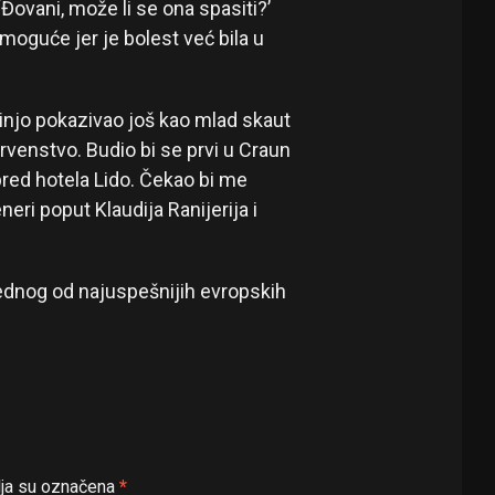
Đovani, može li se ona spasiti?’
emoguće jer je bolest već bila u
rinjo pokazivao još kao mlad skaut
rvenstvo. Budio bi se prvi u Craun
spred hotela Lido. Čekao bi me
eri poput Klaudija Ranijerija i
jednog od najuspešnijih evropskih
ja su označena
*