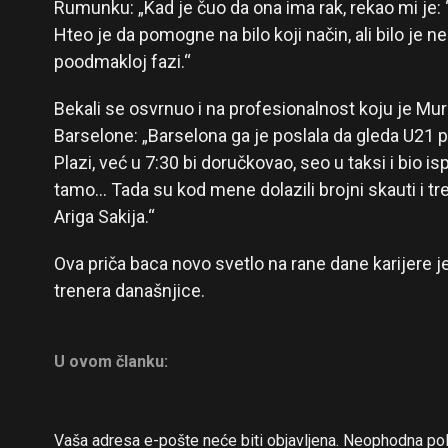
Rumunku: „Kad je čuo da ona ima rak, rekao mi je: ‘
Hteo je da pomogne na bilo koji način, ali bilo je n
poodmakloj fazi.“
Bekali se osvrnuo i na profesionalnost koju je Mu
Barselone: „Barselona ga je poslala da gleda U21 p
Plazi, već u 7:30 bi doručkovao, seo u taksi i bio i
tamo… Tada su kod mene dolazili brojni skauti i tren
Ariga Sakija.“
Ova priča baca novo svetlo na rane dane karijere 
trenera današnjice.
U ovom članku:
Vaša adresa e-pošte neće biti objavljena.
Neophodna pol