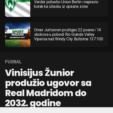
Verder pobedio Union Berlin i napravio
korak ka izlasku iz opasne zone
Omer Jurtseven postigao 22 poena i 14
skokova u pobedi Rio Grande Valley
Vipersa nad Windy City Bullsima 137:100
FUDBAL
Vinisijus Žunior
produžio ugovor sa
Real Madridom do
2032. godine