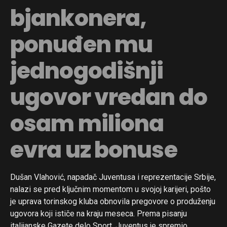
bjankonera,
ponuđen mu
jednogodišnji
ugovor vredan do
osam miliona
evra uz bonuse
Dušan Vlahović, napadač Juventusa i reprezentacije Srbije,
nalazi se pred ključnim momentom u svojoj karijeri, pošto
je uprava torinskog kluba obnovila pregovore o produženju
ugovora koji ističe na kraju meseca. Prema pisanju
italijanske Gazete delo Sport, Juventus je spremio