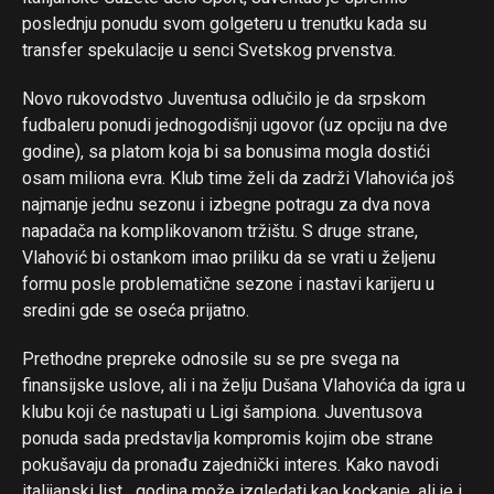
poslednju ponudu svom golgeteru u trenutku kada su
transfer spekulacije u senci Svetskog prvenstva.
Novo rukovodstvo Juventusa odlučilo je da srpskom
fudbaleru ponudi jednogodišnji ugovor (uz opciju na dve
godine), sa platom koja bi sa bonusima mogla dostići
osam miliona evra. Klub time želi da zadrži Vlahovića još
najmanje jednu sezonu i izbegne potragu za dva nova
napadača na komplikovanom tržištu. S druge strane,
Vlahović bi ostankom imao priliku da se vrati u željenu
formu posle problematične sezone i nastavi karijeru u
sredini gde se oseća prijatno.
Prethodne prepreke odnosile su se pre svega na
finansijske uslove, ali i na želju Dušana Vlahovića da igra u
klubu koji će nastupati u Ligi šampiona. Juventusova
ponuda sada predstavlja kompromis kojim obe strane
pokušavaju da pronađu zajednički interes. Kako navodi
italijanski list, „godina može izgledati kao kockanje, ali je i