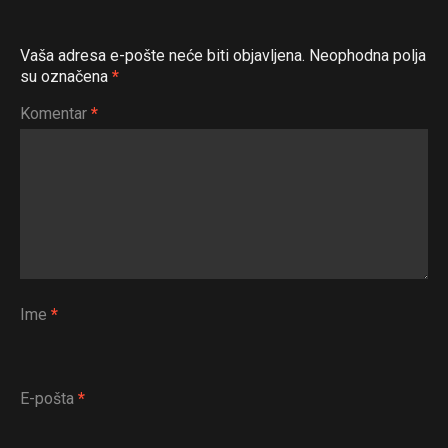
Vaša adresa e-pošte neće biti objavljena.
Neophodna polja
su označena
*
Komentar
*
Ime
*
E-pošta
*