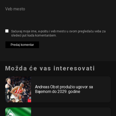
Veb mesto
Sačuvaj moje ime, e-poštu i veb mesto u ovom pregledaču veba za
sledeći put kada komentarišem.
Možda će vas interesovati
Andreas Obst produžio ugovor sa
Bajernom do 2029. godine