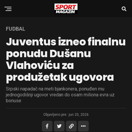
FUDBAL
Juventus izneo finalnu
ponudu Dušanu
Vlahoviću za
produžetak ugovora
Srpski napadač na meti bjankonera, ponuđen mu
jednogodišnji ugovor vredan do osam miliona evra uz
bonuse
Objavljeno pre:
jun 20, 2026