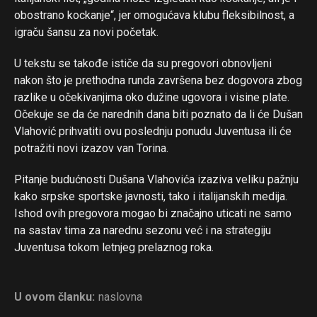
obostrano kockanje“, jer omogućava klubu fleksibilnost, a
igraču šansu za novi početak.
U tekstu se takođe ističe da su pregovori obnovljeni
nakon što je prethodna runda završena bez dogovora zbog
razlike u očekivanjima oko dužine ugovora i visine plate.
Očekuje se da će narednih dana biti poznato da li će Dušan
Vlahović prihvatiti ovu poslednju ponudu Juventusa ili će
potražiti novi izazov van Torina.
Pitanje budućnosti Dušana Vlahovića izaziva veliku pažnju
kako srpske sportske javnosti, tako i italijanskih medija.
Ishod ovih pregovora mogao bi značajno uticati ne samo
na sastav tima za narednu sezonu već i na strategiju
Juventusa tokom letnjeg prelaznog roka.
U ovom članku:
naslovna