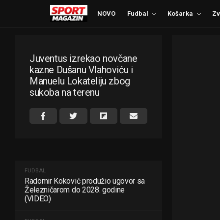
NOVO
Fudbal
Košarka
Zv
Juventus izrekao novčane
kazne Dušanu Vlahoviću i
Manuelu Lokateliju zbog
sukoba na terenu
FUDBAL
Radomir Koković produžio ugovor sa
Železničarom do 2028. godine
(VIDEO)