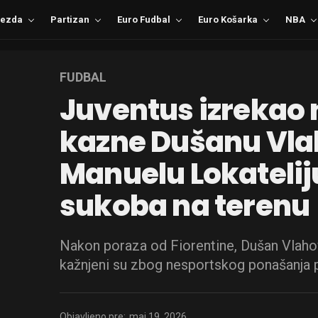
ezda
Partizan
Euro Fudbal
Euro Košarka
NBA
FUDBAL
Juventus izrekao
kazne Dušanu Vla
Manuelu Lokatelij
sukoba na terenu
Nakon poraza od Fiorentine, Dušan Vlahov
kažnjeni su zbog nesportskog ponašanja p
Objavljeno pre:
maj 19, 2026