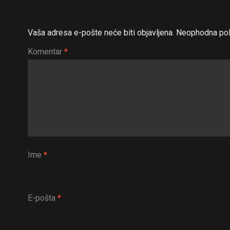
Vaša adresa e-pošte neće biti objavljena.
Neophodna pol
Komentar
*
Ime
*
E-pošta
*