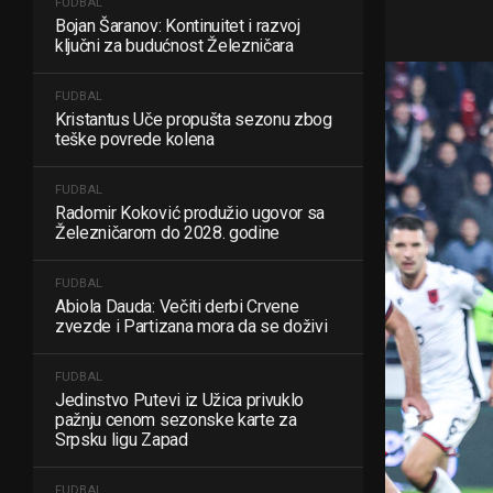
FUDBAL
Bojan Šaranov: Kontinuitet i razvoj
ključni za budućnost Železničara
FUDBAL
Kristantus Uče propušta sezonu zbog
teške povrede kolena
FUDBAL
Radomir Koković produžio ugovor sa
Železničarom do 2028. godine
FUDBAL
Abiola Dauda: Večiti derbi Crvene
zvezde i Partizana mora da se doživi
FUDBAL
Jedinstvo Putevi iz Užica privuklo
pažnju cenom sezonske karte za
Srpsku ligu Zapad
FUDBAL