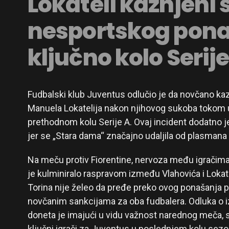
Lokateli kažnjeni 
nesportskog pona
ključno kolo Serije
Fudbalski klub Juventus odlučio je da novčano kaz
Manuela Lokatelija nakon njihovog sukoba tokom u
prethodnom kolu Serije A. Ovaj incident dodatno je
jer se „Stara dama“ značajno udaljila od plasmana
Na meču protiv Fiorentine, nervoza među igračima 
je kulminiralo raspravom između Vlahovića i Lokat
Torina nije želeo da pređe preko ovog ponašanja 
novčanim sankcijama za oba fudbalera. Odluka o 
doneta je imajući u vidu važnost narednog meča, s
ključni igrači za Juventus u poslednjem kolu sezo