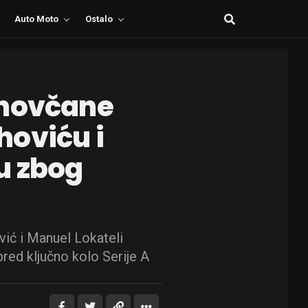
Auto Moto
Ostalo
 novčane
hoviću i
u zbog
ić i Manuel Lokateli
red ključno kolo Serije A