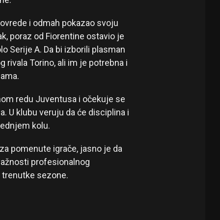
 povrede i odmah pokazao svoju
k, poraz od Fiorentine ostavio je
o Serije A. Da bi izborili plasman
rivala Torino, ali im je potrebna i
cama.
nom redu Juventusa i očekuje se
. U klubu veruju da će disciplina i
slednjem kolu.
 za pomenute igrače, jasno je da
važnosti profesionalnog
e trenutke sezone.