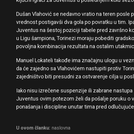
Dušan Vlahović se nedavno vratio na teren posle
vrednost postigavši dva gola po povratku u tim. Ipa
Juventus na šestoj poziciji tabele pred završno kol
u Ligu šampiona, Torinezi moraju pobediti gradskog 
povoljna kombinacija rezultata na ostalim utakmi
Manuel Lokateli takođe ima značajnu ulogu u vez
da će zajedno sa Vlahovićem nastupiti protiv Torina
zajedništvo biti presudni za ostvarenje cilja u po
Iako nisu izrečene suspenzije ili zabrane nastupa
Juventus ovim potezom želi da pošalje poruku o 
ponašanja i discipline unutar tima pred odlučujuć
U ovom članku:
naslovna