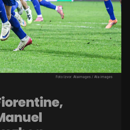
Foto Izvor: Ataimages / Ata images
iorentine,
 Manuel