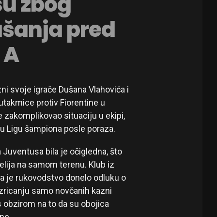
su zbog
šanja pred
 A
ni svoje igrače Dušana Vlahovića i
takmice protiv Fiorentine u
 zakomplikovao situaciju u ekipi,
 u Ligu šampiona posle poraza.
Juventusa bila je očigledna, što
elija na samom terenu. Klub iz
pa je rukovodstvo donelo odluku o
izricanju samo novčanih kazni
 obzirom na to da su obojica
ne.