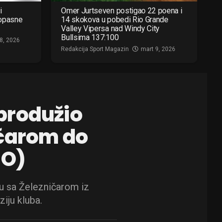
i
Omer Jurtseven postigao 22 poena i
 opasne
14 skokova u pobedi Rio Grande
Valley Vipersa nad Windy City
Bullsima 137:100
8, 2026
Redakcija Sport Magazin
mart 9, 2026
produžio
ičarom do
EO)
u sa Železničarom iz
ziju kluba.