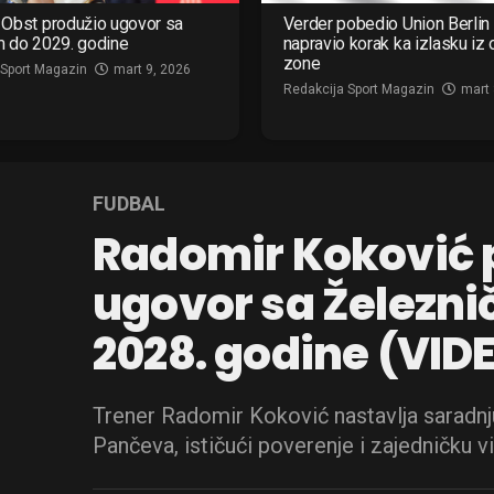
Obst produžio ugovor sa
Verder pobedio Union Berlin 
m do 2029. godine
napravio korak ka izlasku iz
zone
 Sport Magazin
mart 9, 2026
Redakcija Sport Magazin
mart 
FUDBAL
Radomir Koković 
ugovor sa Železn
2028. godine (VID
Trener Radomir Koković nastavlja saradnj
Pančeva, ističući poverenje i zajedničku vi