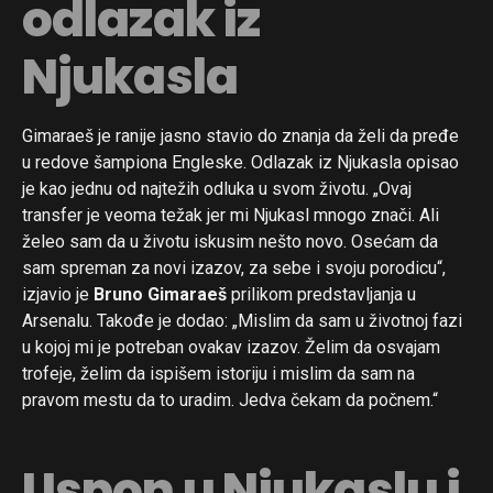
odlazak iz
Njukasla
Gimaraeš je ranije jasno stavio do znanja da želi da pređe
u redove šampiona Engleske. Odlazak iz Njukasla opisao
je kao jednu od najtežih odluka u svom životu. „Ovaj
transfer je veoma težak jer mi Njukasl mnogo znači. Ali
želeo sam da u životu iskusim nešto novo. Osećam da
sam spreman za novi izazov, za sebe i svoju porodicu“,
izjavio je
Bruno Gimaraeš
prilikom predstavljanja u
Arsenalu. Takođe je dodao: „Mislim da sam u životnoj fazi
u kojoj mi je potreban ovakav izazov. Želim da osvajam
trofeje, želim da ispišem istoriju i mislim da sam na
pravom mestu da to uradim. Jedva čekam da počnem.“
Uspon u Njukaslu i