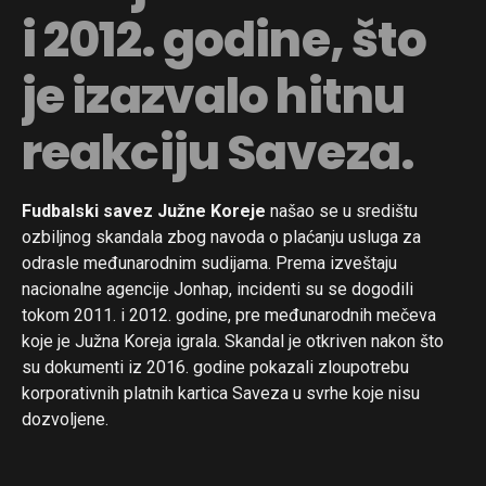
i 2012. godine, što
je izazvalo hitnu
reakciju Saveza.
Fudbalski savez Južne Koreje
našao se u središtu
ozbiljnog skandala zbog navoda o plaćanju usluga za
odrasle međunarodnim sudijama. Prema izveštaju
nacionalne agencije Jonhap, incidenti su se dogodili
tokom 2011. i 2012. godine, pre međunarodnih mečeva
koje je Južna Koreja igrala. Skandal je otkriven nakon što
su dokumenti iz 2016. godine pokazali zloupotrebu
korporativnih platnih kartica Saveza u svrhe koje nisu
dozvoljene.