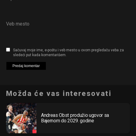
Veb mesto
Sačuvaj moje ime, e-poštu i veb mesto u ovom pregledaču veba za
sledeći put kada komentarišem.
Možda će vas interesovati
Andreas Obst produžio ugovor sa
Bajernom do 2029. godine