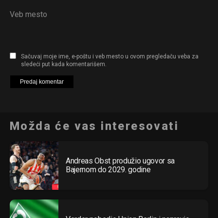
Veb mesto
Sačuvaj moje ime, e-poštu i veb mesto u ovom pregledaču veba za
sledeći put kada komentarišem.
Možda će vas interesovati
Andreas Obst produžio ugovor sa
Bajernom do 2029. godine