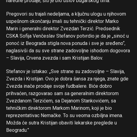
naredne prodaje, što je bio uslov bugarskog tima.
Pregovori su trajali nedeljama, a ključnu ulogu u njihovom
uspešnom okončanju imali su tehnički direktor Marko
Marin i generalni direktor Zvezdan Terzić. Predsednik
CSKA Sofija Venčeslav Stefanov potvrdio je da je „sinoć u
ponoć iz Beograda stigla nova ponuda i sve je sređeno“,
naglasivši da su sve strane zadovoljne ishodom dogovora
– Slavija, Crvena zvezda i sam Kristijan Balov.
Stefanov je istakao: „Sve strane su zadovoljne – Slavija,
Zvezda i Kristijan. Ovo je dobra šansa za njega, znate gde
Zvezda inače prodaje svoje fudbalere. Biće dobro
prihvaćen, razgovarao sam sa generalnim direktorom
Zvezdanom Terzićem, sa Dejanom Stankovićem, sa
tehničkim direktorom Markom Marinom, koji je bio
reprezentativac Nemačke. To su veoma ozbiljna imena.
Možda će sutra Kristijan obaviti lekarske preglede u
Beogradu.”
Flipboard