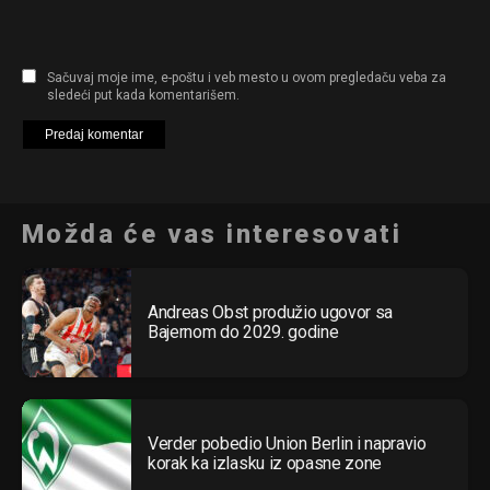
Sačuvaj moje ime, e-poštu i veb mesto u ovom pregledaču veba za
sledeći put kada komentarišem.
Možda će vas interesovati
Andreas Obst produžio ugovor sa
Bajernom do 2029. godine
Verder pobedio Union Berlin i napravio
korak ka izlasku iz opasne zone