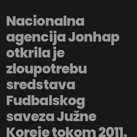
Nacionalna
agencija Jonhap
otkrila je
zloupotrebu
sredstava
Fudbalskog
saveza Južne
Koreje tokom 2011.