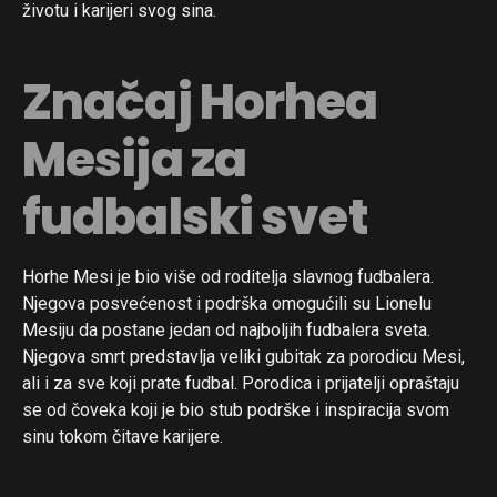
životu i karijeri svog sina.
Flipboard
Reddit
Značaj Horhea
Pinterest
Mesija za
Whatsapp
Email
fudbalski svet
Horhe Mesi je bio više od roditelja slavnog fudbalera.
Njegova posvećenost i podrška omogućili su Lionelu
Mesiju da postane jedan od najboljih fudbalera sveta.
Njegova smrt predstavlja veliki gubitak za porodicu Mesi,
ali i za sve koji prate fudbal. Porodica i prijatelji opraštaju
se od čoveka koji je bio stub podrške i inspiracija svom
sinu tokom čitave karijere.