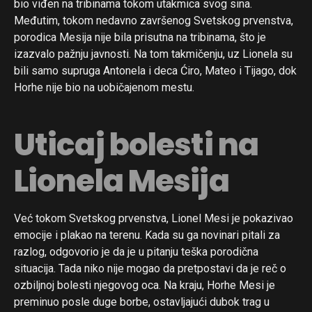
bio viđen na tribinama tokom utakmica svog sina.
Međutim, tokom nedavno završenog Svetskog prvenstva,
porodica Mesija nije bila prisutna na tribinama, što je
izazvalo pažnju javnosti. Na tom takmičenju, uz Lionela su
bili samo supruga Antonela i deca Ćiro, Mateo i Tijago, dok
Horhe nije bio na uobičajenom mestu.
Uticaj bolesti na
Lionela Mesija
Već tokom Svetskog prvenstva, Lionel Mesi je pokazivao
emocije i plakao na terenu. Kada su ga novinari pitali za
razlog, odgovorio je da je u pitanju teška porodična
situacija. Tada niko nije mogao da pretpostavi da je reč o
ozbiljnoj bolesti njegovog oca. Na kraju, Horhe Mesi je
preminuo posle duge borbe, ostavljajući dubok trag u