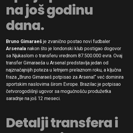
na još godinu
dana.
Bruno Gimaraeš
je zvanično postao novi fudbaler
Arsenala
nakon što je londonski klub postigao dogovor
sa Njukaslom o transferu vrednom 87.500.000 evra. Ovaj
transfer Gimaraeša u Arsenal predstavlja jedan od
najznačajnijih poteza u letnjem prelaznom roku, a ključna
fraza „Bruno Gimaraeš potpisao za Arsenal“ već dominira
sportskim naslovima širom Evrope. Brazilac je potpisao
četvorogodišnji ugovor sa mogućnošću produžetka
saradnje na još 12 meseci.
Detalji transfera i