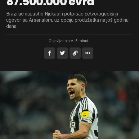
87.500.000 evra
Brazilac napustio Njukasl i potpisao četvorogodišnji
ugovor sa Arsenalom, uz opciju produžetka na još godinu
dana.
Objavljeno pre:
5 minuta