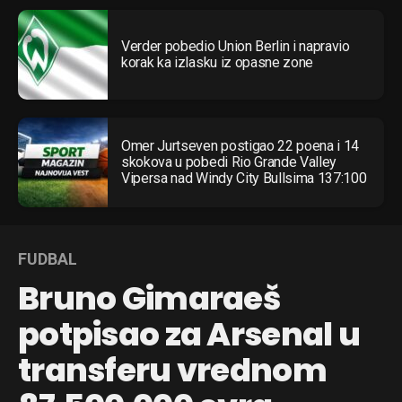
Verder pobedio Union Berlin i napravio
korak ka izlasku iz opasne zone
Omer Jurtseven postigao 22 poena i 14
skokova u pobedi Rio Grande Valley
Vipersa nad Windy City Bullsima 137:100
FUDBAL
Bruno Gimaraeš
potpisao za Arsenal u
transferu vrednom