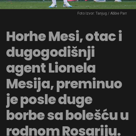
Foto Izvor: Tanjug / Abbie Parr
Horhe Mesi, otac i
dugogodišnji
agent Lionela
Mesija, preminuo
je posle duge
borbe sa bolešću u
rodnom Rosariju.