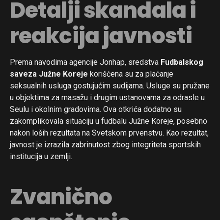
Detalji skandala i
reakcija javnosti
Prema navodima agencije Jonhap, sredstva
Fudbalskog
saveza Južne Koreje
korišćena su za plaćanje
seksualnih usluga gostujućim sudijama. Usluge su pružane
u objektima za masažu i drugim ustanovama za odrasle u
Seulu i okolnim gradovima. Ova otkrića dodatno su
zakomplikovala situaciju u fudbalu Južne Koreje, posebno
nakon loših rezultata na Svetskom prvenstvu. Kao rezultat,
javnost je izrazila zabrinutost zbog integriteta sportskih
institucija u zemlji.
Zvanično