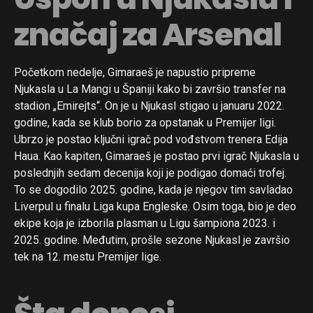
značaj za Arsenal
Početkom nedelje, Gimaraeš je napustio pripreme
Njukasla u La Mangi u Španiji kako bi završio transfer na
stadion „Emirejts“. On je u Njukasl stigao u januaru 2022.
godine, kada se klub borio za opstanak u Premijer ligi.
Ubrzo je postao ključni igrač pod vođstvom trenera Edija
Haua. Kao kapiten, Gimaraeš je postao prvi igrač Njukasla u
poslednjih sedam decenija koji je podigao domaći trofej.
To se dogodilo 2025. godine, kada je njegov tim savladao
Liverpul u finalu Liga kupa Engleske. Osim toga, bio je deo
ekipe koja je izborila plasman u Ligu šampiona 2023. i
2025. godine. Međutim, prošle sezone Njukasl je završio
tek na 12. mestu Premijer lige.