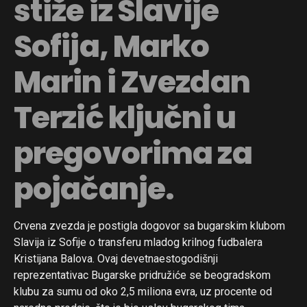
stiže iz Slavije
Sofija, Marko
Marin i Zvezdan
Terzić ključni u
pregovorima za
pojačanje.
Crvena zvezda je postigla dogovor sa bugarskim klubom
Slavija iz Sofije o transferu mladog krilnog fudbalera
Kristijana Balova. Ovaj devetnaestogodišnji
reprezentativac Bugarske pridružiće se beogradskom
klubu za sumu od oko 2,5 miliona evra, uz procente od