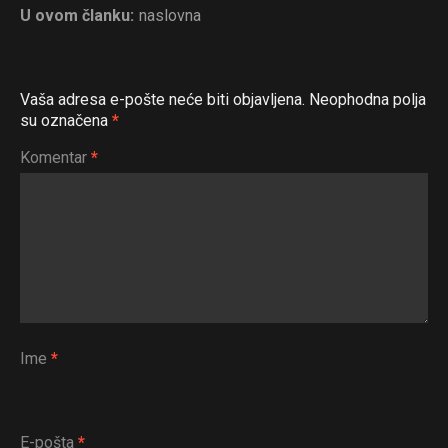
U ovom članku:
naslovna
Vaša adresa e-pošte neće biti objavljena.
Neophodna polja
su označena
*
Komentar
*
Ime
*
E-pošta
*