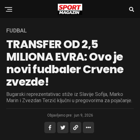
FUDBAL
TRANSFER OD 2,5
MILIONA EVRA: Ovo je
novi fudbaler Crvene
zvezde!
Bugarski reprezentativac stiže iz Slavije Sofija, Marko
Marin i Zvezdan Terzić ključni u pregovorima za pojačanje.
Objavljeno pre:
jun 9, 2026