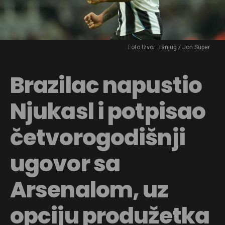
Foto Izvor: Tanjug / Jon Super
Brazilac napustio
Njukasl i potpisao
četvorogodišnji
ugovor sa
Arsenalom, uz
opciju produžetka