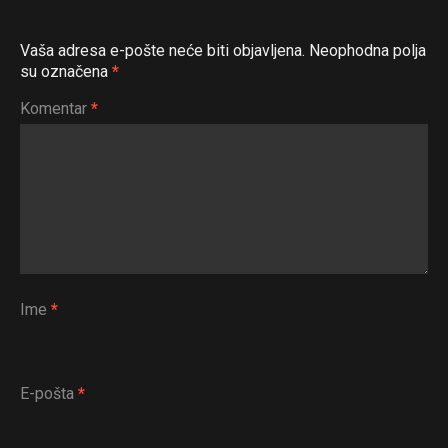
Vaša adresa e-pošte neće biti objavljena.
Neophodna polja
su označena
*
Komentar
*
Ime
*
E-pošta
*