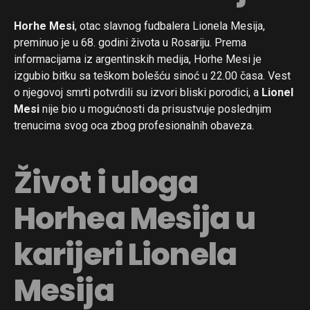
Horhe Mesi
, otac slavnog fudbalera Lionela Mesija,
preminuo je u 68. godini života u Rosariju. Prema
informacijama iz argentinskih medija, Horhe Mesi je
izgubio bitku sa teškom bolešću sinoć u 22.00 časa. Vest
o njegovoj smrti potvrdili su izvori bliski porodici, a
Lionel
Mesi
nije bio u mogućnosti da prisustvuje poslednjim
trenucima svog oca zbog profesionalnih obaveza.
Život i uloga
Horhea Mesija u
karijeri Lionela
Mesija