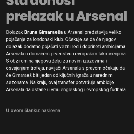
Šta donosi
prelazak u Arsenal
Dolazak
Bruna Gimaraeša
u Arsenal predstavlja veliko
pojačanje za londonski klub. Očekuje se da će njegov
dolazak dodatno pojačati vezni red i doprineti ambicijama
Arsenala u domaćem prvenstvu i evropskim takmičenjima.
S obzirom na njegovu želju za novim izazovima i
osvajanjem trofeja, navijači Arsenala s pravom očekuju da
će Gimaraeš biti jedan od ključnih igrača u narednim
sezonama. Na kraju, ovaj transfer potvrđuje ambicije
Arsenala da ostane u vrhu engleskog i evropskog fudbala.
U ovom članku:
naslovna