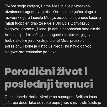
Tokom svoje karijere, Horhe Mesi bio je poznat kao
biznismen i agent svog sina. On je imao ključnu ulogu u
razvoju karijere Lionela Mesija, posebno u periodu kada je
mladi fudbaler igrao za Njuels Old Bojs. Zahvaljujući
njegovoj upornosti, Lionel je dobio neophodan medicinski
tretman i podršku, što je omogućilo nastavak njegove
fudbalske karijere. Kada je Lionel Mesi prešao u
Barselonu, Horhe je ostao uz njega i nastavio da vodi
njegove profesionalne poslove.
Porodični život i
poslednji trenuci
Osim Lionela, Horhe Mesi je sa suprugom Selijom imao
još troje dece. Iako se retko pojavljivao u javnosti, često je