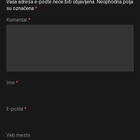
Vaša adresa e-pošte neće biti objavljena.
Neophodna polja
su označena
*
Komentar
*
Ime
*
E-pošta
*
Veb mesto