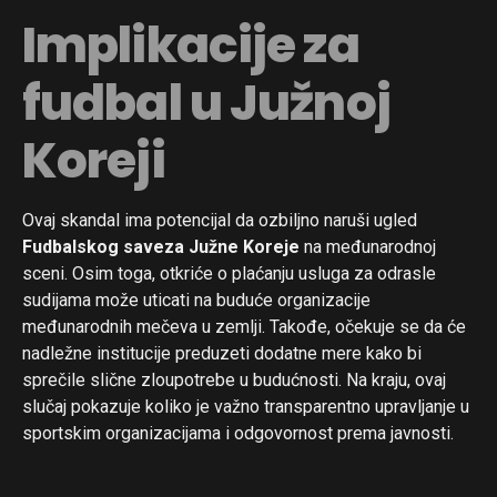
Implikacije za
fudbal u Južnoj
Koreji
Ovaj skandal ima potencijal da ozbiljno naruši ugled
Fudbalskog saveza Južne Koreje
na međunarodnoj
sceni. Osim toga, otkriće o plaćanju usluga za odrasle
sudijama može uticati na buduće organizacije
međunarodnih mečeva u zemlji. Takođe, očekuje se da će
nadležne institucije preduzeti dodatne mere kako bi
sprečile slične zloupotrebe u budućnosti. Na kraju, ovaj
slučaj pokazuje koliko je važno transparentno upravljanje u
sportskim organizacijama i odgovornost prema javnosti.