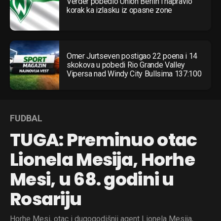
Verder pobedio Union Berlin i napravio
korak ka izlasku iz opasne zone
Omer Jurtseven postigao 22 poena i 14
skokova u pobedi Rio Grande Valley
Vipersa nad Windy City Bullsima 137:100
FUDBAL
TUGA: Preminuo otac
Lionela Mesija, Horhe
Mesi, u 68. godini u
Rosariju
Horhe Mesi, otac i dugogodišnji agent Lionela Mesija,