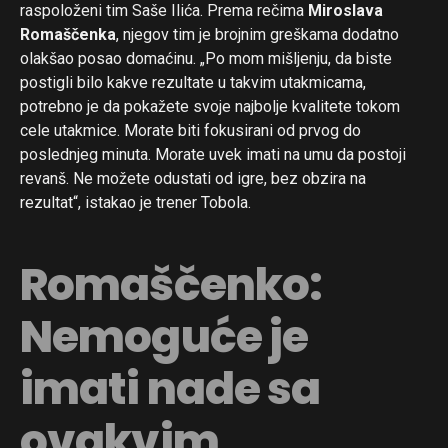
raspoloženi tim Saše Ilića. Prema rečima
Miroslava
Romaščenka
, njegov tim je brojnim greškama dodatno
olakšao posao domaćinu. „Po mom mišljenju, da biste
postigli bilo kakve rezultate u takvim utakmicama,
potrebno je da pokažete svoje najbolje kvalitete tokom
cele utakmice. Morate biti fokusirani od prvog do
poslednjeg minuta. Morate uvek imati na umu da postoji
revanš. Ne možete odustati od igre, bez obzira na
rezultat“, istakao je trener Tobola.
Romaščenko:
Nemoguće je
imati nade sa
ovakvim