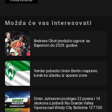
Možda će vas interesovati
Andreas Obst produžio ugovor sa
Bajernom do 2029. godine
Verder pobedio Union Berlin i napravio
korak ka izlasku iz opasne zone
Omer Jurtseven postigao 22 poena i 14
skokova u pobedi Rio Grande Valley
Vipersa nad Windy City Bullsima 137:100