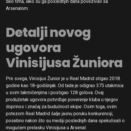
deo tima, iako su ga poslednjih dana povezivali sa
Arsenalom.
Detalji novog
ugovora
Vinisijusa Žuniora
Pre svega, Vinisijus Žunior je u Real Madrid stigao 2018.
godine kao 18-godišnjak. Od tada je odigrao 375 utakmica
u svim takmičenjima i postigao 128 golova. Ovaj
produžetak ugovora potvrđuje poverenje kluba u njegov
doprinos i značaj za budućnost ekipe. Osim toga, ovim
potezom Real Madrid šalje jasnu poruku konkurenciji,
posebno nakon što su mediji poslednjih dana spekulisali o
mogućem prelasku Vinisijusa u Arsenal.