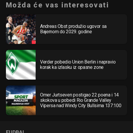
Možda će vas interesovati
Andreas Obst produžio ugovor sa
Bajernom do 2029. godine
Verder pobedio Union Berlin i napravio
korak ka izlasku iz opasne zone
Omer Jurtseven postigao 22 poena i 14
skokova u pobedi Rio Grande Valley
Vipersa nad Windy City Bullsima 137:100
FUDBAL