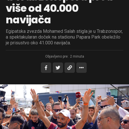
više od 40.000
navijača
Egipatska zvezda Mohamed Salah stigla je u Trabzonspor,
a spektakularan doček na stadionu Papara Park obeležilo
je prisustvo oko 41.000 navijača.
Objavljeno pre:
2 minuta