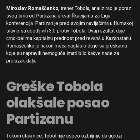
Miroslav Romaščenko
, trener Tobola, analizirao je poraz
svog tima od Partizana u kvalifikacijama za Ligu
konferencija. Partizan je pred svojim navijačima u Humskoj
slavio sa ubedljivih 3:0 protiv Tobola. Ovaj rezultat daje
crno-belima kapitalnu prednost pred revanš u Kazahstanu.
Romaščenko je nakon meča naglasio da je sa greškama
koje su napravili nemoguće imati bilo kakve nade za
prolazak dalje.
Greške Tobola
olakšale posao
Partizanu
Tokom utakmice, Tobol nije uspeo ozbiljnije da ugrozi