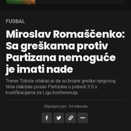
FUDBAL
Miroslav Romaščenko:
Sa greškama protiv
Partizana nemoguće
je imati nade
Trener Tobola istakao je da su brojne greške njegovog
tima olakšale posao Partizanu u pobedi 3:0 u
kvalifikacijama za Ligu konferencija.
Objavljeno pre:
54 sekunde