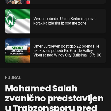
Verder pobedio Union Berlin i napravio
korak ka izlasku iz opasne zone
Omer Jurtseven postigao 22 poena i 14
skokova u pobedi Rio Grande Valley
Vipersa nad Windy City Bullsima 137:100
FUDBAL
Mohamed Salah
zvanično predstavljen
u Trabzonsporu pred