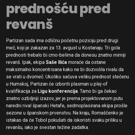
prednošću pred
Flipboard
Reddit
revanš
Pinterest
Whatsapp
Partizan sada ima odličnu početnu poziciju pred drugi
Email
meč, koji je zakazan za 13. avgust u Kostanaju. Tri gola
prednosti trebalo bi crno-belima da donesu znatno mirniji
revanš. Ipak, ekipa
Saše Ilića
moraće da ostane
maksimalno koncentrisana kako ne bi dozvolila rivalu da
se vrati u dvomeč. Ukoliko sačuva veliku prednost stečenu
u Humskoj, Partizan će izboriti plasman u plej-of
kvalifikacija za
Ligu konferencija
. Tamo bi ga čekao
znatno ozbiljniji izazov, jer je prema projektovanom putu
naredni rival španski Hetafe, sedmoplasirana ekipa prošle
sezone u španskom prvenstvu. Na kraju, Romaščenko je
istakao da će Tobol pokušati da iskoristi svaku priliku u
revanšu, iako je svestan težine zadatka.