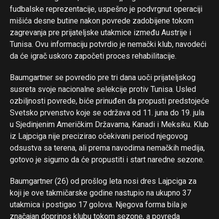
fudbalske reprezentacije, uspešno je podvrgnut operaciji
mišića desne butine nakon povrede zadobijene tokom
zagrevanja pre prijateljske utakmice između Austrije i
Tunisa. Ovu informaciju potvrdio je nemački klub, navodeći
da će igrač uskoro započeti proces rehabilitacije.
Baumgartner se povredio pre tri dana uoči prijateljskog
susreta svoje nacionalne selekcije protiv Tunisa. Usled
ozbiljnosti povrede, biće prinuđen da propusti predstojeće
Svetsko prvenstvo koje se održava od 11. juna do 19. jula
u Sjedinjenim Američkim Državama, Kanadi i Meksiku. Klub
iz Lajpciga nije precizirao očekivani period njegovog
odsustva sa terena, ali prema navodima nemačkih medija,
gotovo je sigurno da će propustiti i start naredne sezone.
Baumgartner (26) od prošlog leta nosi dres Lajpciga za
koji je ove takmičarske godine nastupio na ukupno 37
utakmica i postigao 17 golova. Njegova forma bila je
značajan doprinos klubu tokom sezone, a povreda