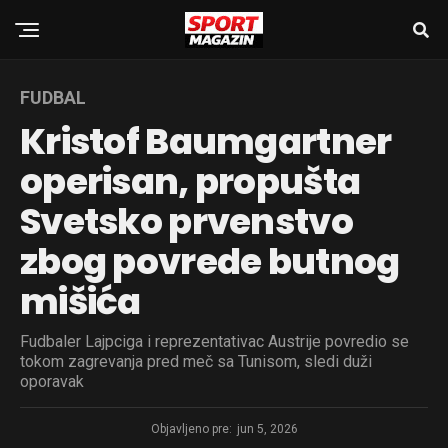
FUDBAL
Kristof Baumgartner
operisan, propušta
Svetsko prvenstvo
zbog povrede butnog
mišića
Fudbaler Lajpciga i reprezentativac Austrije povredio se
tokom zagrevanja pred meč sa Tunisom, sledi duži
oporavak
Objavljeno pre:
jun 5, 2026