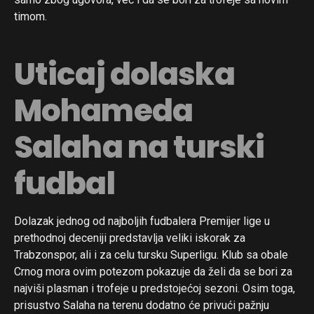
timom.
Uticaj dolaska
Mohameda
Salaha na turski
fudbal
Dolazak jednog od najboljih fudbalera Premijer lige u
prethodnoj deceniji predstavlja veliki iskorak za
Trabzonspor, ali i za celu tursku Superligu. Klub sa obale
Crnog mora ovim potezom pokazuje da želi da se bori za
najviši plasman i trofeje u predstojećoj sezoni. Osim toga,
prisustvo Salaha na terenu dodatno će privući pažnju