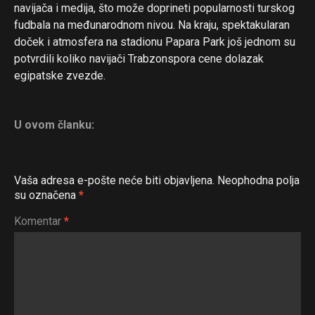
navijača i medija, što može doprineti popularnosti turskog
fudbala na međunarodnom nivou. Na kraju, spektakularan
doček i atmosfera na stadionu Papara Park još jednom su
potvrdili koliko navijači Trabzonspora cene dolazak
egipatske zvezde.
U ovom članku:
Vaša adresa e-pošte neće biti objavljena.
Neophodna polja
su označena
*
Komentar
*