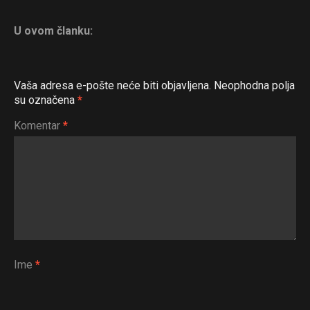
U ovom članku:
Vaša adresa e-pošte neće biti objavljena.
Neophodna polja
su označena
*
Komentar
*
Ime
*