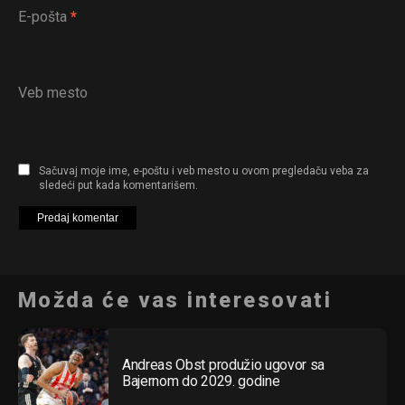
E-pošta
*
Veb mesto
Sačuvaj moje ime, e-poštu i veb mesto u ovom pregledaču veba za
sledeći put kada komentarišem.
Možda će vas interesovati
Andreas Obst produžio ugovor sa
Bajernom do 2029. godine