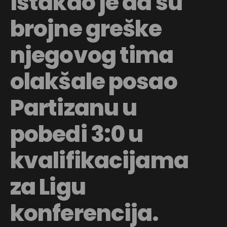
istakao je da su
brojne greške
njegovog tima
olakšale posao
Partizanu u
pobedi 3:0 u
kvalifikacijama
za Ligu
konferencija.