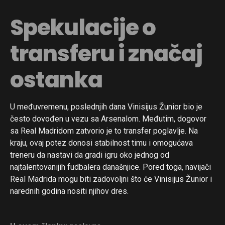
Spekulacije o
transferu i značaj
ostanka
U međuvremenu, poslednjih dana Vinisijus Žunior bio je
često dovođen u vezu sa Arsenalom. Međutim, dogovor
sa Real Madridom zatvorio je to transfer poglavlje. Na
kraju, ovaj potez donosi stabilnost timu i omogućava
treneru da nastavi da gradi igru oko jednog od
najtalentovanijih fudbalera današnjice. Pored toga, navijači
Real Madrida mogu biti zadovoljni što će Vinisijus Žunior i
narednih godina nositi njihov dres.