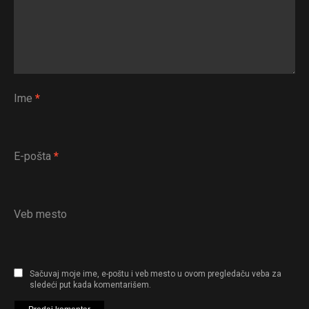
Ime
*
E-pošta
*
Veb mesto
Sačuvaj moje ime, e-poštu i veb mesto u ovom pregledaču veba za
sledeći put kada komentarišem.