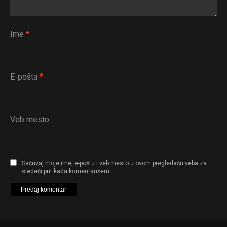
Ime
*
E-pošta
*
Veb mesto
Sačuvaj moje ime, e-poštu i veb mesto u ovom pregledaču veba za
sledeći put kada komentarišem.