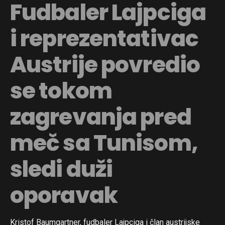
Fudbaler Lajpciga
i reprezentativac
Austrije povredio
se tokom
zagrevanja pred
meč sa Tunisom,
sledi duži
oporavak
Kristof Baumgartner, fudbaler Lajpciga i član austrijske