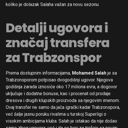
koliko je dolazak Salaha važan za novu sezonu.
Detalji ugovora i
značaj transfera
za Trabzonspor
Prema dostupnim informacijama,
Mohamed Salah
je sa
Trabzonsporom potpisao dvogodišnji ugovor. Njegova
godišnja zarada iznosiće oko 17 miliona evra, a dogovor
uključuje i dodatne bonuse, kao i procenat od prodaje
dresova i drugih klupskih proizvoda sa njegovim imenom.
Ovaj transfer ne samo da jača igrački kadar Trabzonspora,
već šalje jasnu poruku rivalima u turskoj Superligi o
visokim ambicijama kluba. Salah je istakao da nije došao
samo zbog ugovora, već i da se bori za trofeje sa novim