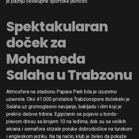
je pažnju celokupne sportske javnosti.
Spektakularan
doček za
Mohameda
Salaha u Trabzonu
Atmosfera na stadionu Papara Park bila je izuzetno
uzavrela. Oko 41.000 pristalica Trabzonspora dočekalo je
Salaha uz gromoglasno navijanje, bakljadu i dim koji je
prekrio delove tribina. Egipćanin se pojavio u bordo-
plavom dresu sa brojem 10 na leđima, dok su sa velikih
ekrana i semafora stizale poruke dobrodošlice na turskom
i engleskom jeziku. Na taj način, klub je želeo da pokaže