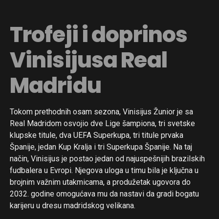
Trofeji i doprinos
Vinisijusa Real
Madridu
Tokom prethodnih osam sezona, Vinisijus Žunior je sa
Real Madridom osvojio dve Lige šampiona, tri svetske
klupske titule, dva UEFA Superkupa, tri titule prvaka
Španije, jedan Kup Kralja i tri Superkupa Španije. Na taj
način, Vinisijus je postao jedan od najuspešnijih brazilskih
fudbalera u Evropi. Njegova uloga u timu bila je ključna u
brojnim važnim utakmicama, a produžetak ugovora do
2032. godine omogućava mu da nastavi da gradi bogatu
karijeru u dresu madridskog velikana.