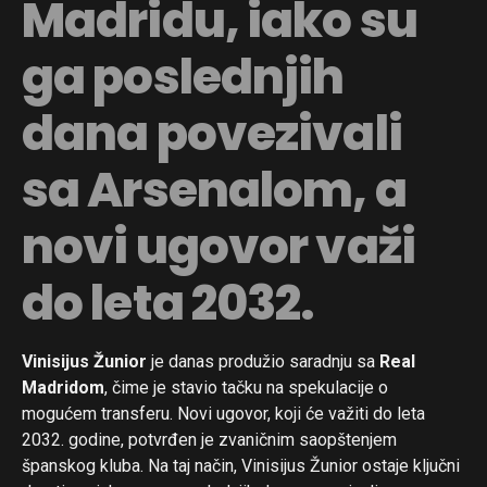
Madridu, iako su
ga poslednjih
dana povezivali
sa Arsenalom, a
novi ugovor važi
do leta 2032.
Vinisijus Žunior
je danas produžio saradnju sa
Real
Madridom
, čime je stavio tačku na spekulacije o
mogućem transferu. Novi ugovor, koji će važiti do leta
2032. godine, potvrđen je zvaničnim saopštenjem
španskog kluba. Na taj način, Vinisijus Žunior ostaje ključni