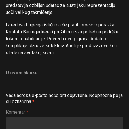
predstavlja ozbiljan udarac za austrijsku reprezentaciju
uoči velikog takmičenja.
Iz redova Lajpciga ističu da će pratiti proces oporavka
Kristofa Baumgartnera i pružiti mu svu potrebnu podršku
tokom rehabilitacije. Povreda ovog igrača dodatno
komplikuje planove selektora Austrije pred izazove koji
slede na svetskoj sceni.
Flipboard
Reddit
U ovom članku:
Pinterest
Whatsapp
Email
Vaša adresa e-pošte neće biti objavljena.
Neophodna polja
su označena
*
Komentar
*