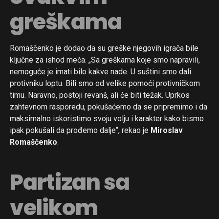
greškama
Romaščenko je dodao da su greške njegovih igrača bile
ključne za ishod meča. „Sa greškama koje smo napravili,
nemoguće je imati bilo kakve nade. U suštini smo dali
protivniku loptu. Bili smo od velike pomoći protivničkom
timu. Naravno, postoji revanš, ali će biti težak. Uprkos
zahtevnom rasporedu, pokušaćemo da se pripremimo i da
maksimalno iskoristimo svoju volju i karakter kako bismo
ipak pokušali da prođemo dalje“, rekao je
Miroslav
Romaščenko
.
Partizan sa
velikom