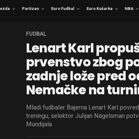
ezda
Partizan
Euro Fudbal
Euro Košarka
NBA
FUDBAL
Lenart Karl propu
prvenstvo zbog p
zadnje lože pred 
Nemačke na turni
Mladi fudbaler Bajerna Lenart Karl povre
treningu, selektor Julijan Nagelsman potv
Mundijala