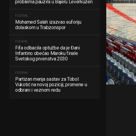
problema pauzira u Bajeru Leverkuzen
FUDBAL
Mohamed Salah izazvao euforiju
dolaskom u Trabzonspor
FUDBAL
Fifa odbacila optužbe da je Đani
Infantino obećao Maroku finale
Svetskog prvenstva 2030
FUDBAL
Partizan menja sastav za Tobol:
Vukotić na novoj poziciji, promene u
odbrani i veznom redu