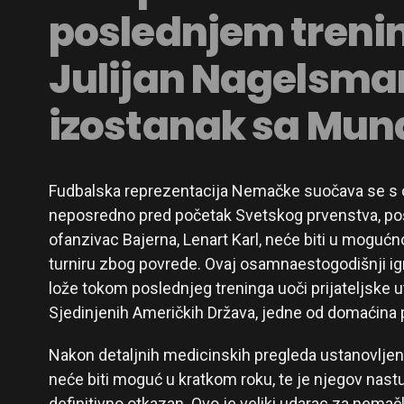
poslednjem trenin
Julijan Nagelsma
izostanak sa Mund
Fudbalska reprezentacija Nemačke suočava se s
neposredno pred početak Svetskog prvenstva, poš
ofanzivac Bajerna, Lenart Karl, neće biti u moguć
turniru zbog povrede. Ovaj osamnaestogodišnji ig
lože tokom poslednjeg treninga uoči prijateljske u
Sjedinjenih Američkih Država, jedne od domaćina 
Nakon detaljnih medicinskih pregleda ustanovljen
neće biti moguć u kratkom roku, te je njegov nas
definitivno otkazan. Ovo je veliki udarac za nemačk