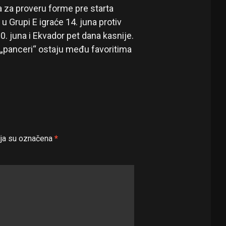
a za proveru forme pre starta
 Grupi E igraće 14. juna protiv
. juna i Ekvador pet dana kasnije.
 „panceri“ ostaju među favoritima
ja su označena
*