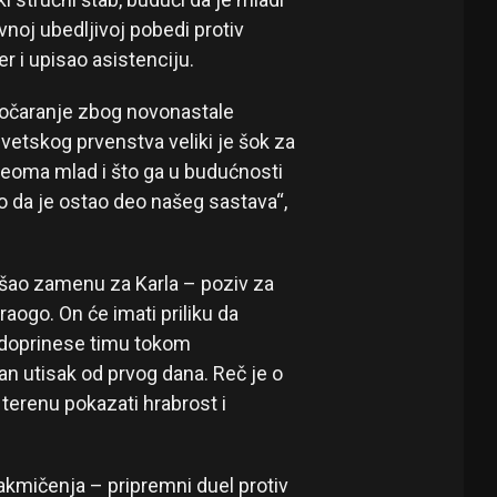
vnoj ubedljivoj pobedi protiv
r i upisao asistenciju.
zočaranje zbog novonastale
vetskog prvenstva veliki je šok za
e veoma mlad i što ga u budućnosti
o da je ostao deo našeg sastava“,
ašao zamenu za Karla – poziv za
aogo. On će imati priliku da
a doprinese timu tokom
jan utisak od prvog dana. Reč je o
terenu pokazati hrabrost i
kmičenja – pripremni duel protiv