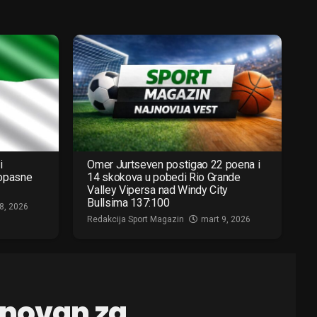
i
Omer Jurtseven postigao 22 poena i
 opasne
14 skokova u pobedi Rio Grande
Valley Vipersa nad Windy City
Bullsima 137:100
8, 2026
Redakcija Sport Magazin
mart 9, 2026
enovan za