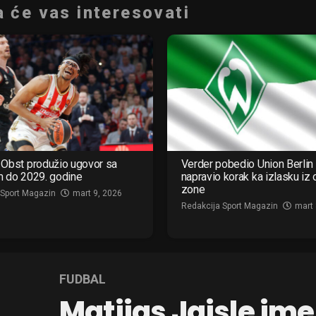
 će vas interesovati
Obst produžio ugovor sa
Verder pobedio Union Berlin 
m do 2029. godine
napravio korak ka izlasku iz
zone
 Sport Magazin
mart 9, 2026
Redakcija Sport Magazin
mart 
FUDBAL
Matijas Jajsle im