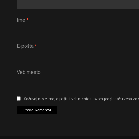
Ime
*
E-pošta
*
Veb mesto
Sačuvaj moje ime, e-poštu i veb mesto u ovom pregledaču veba za 