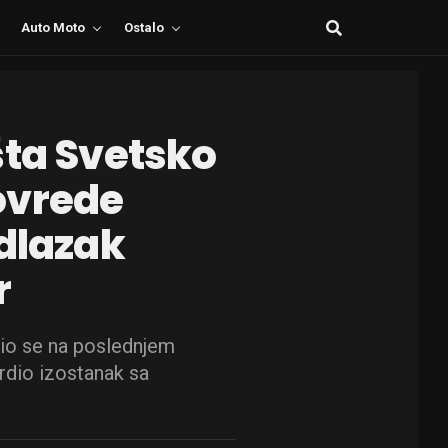
Auto Moto
Ostalo
šta Svetsko
ovrede
odlazak
r
dio se na poslednjem
rdio izostanak sa