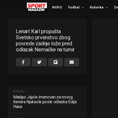
NOVO
Fudbal
Košarka
Zv
Lenart Karl propušta
Svetsko prvenstvo zbog
povrede zadnje lože pred
odlazak Nemačke na turnir
FUDBAL
Matijas Jajsle imenovan za novog
trenera Njukasla posle odlaska Edija
Haua