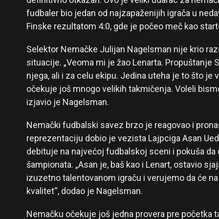
fudbaler bio jedan od najzapaženijih igrača u neda
Finske rezultatom 4:0, gde je počeo meč kao starte
Selektor Nemačke Julijan Nagelsman nije krio ra
situacije. „Veoma mi je žao Lenarta. Propuštanje S
njega, ali i za celu ekipu. Jedina uteha je to što j
očekuje još mnogo velikih takmičenja. Voleli bism
izjavio je Nagelsman.
Nemački fudbalski savez brzo je reagovao i pron
reprezentaciju dobio je vezista Lajpciga Asan Uedr
debituje na najvećoj fudbalskoj sceni i pokuša d
šampionata. „Asan je, baš kao i Lenart, ostavio sja
izuzetno talentovanom igraču i verujemo da će na 
kvalitet“, dodao je Nagelsman.
Nemačku očekuje još jedna provera pre početka ta