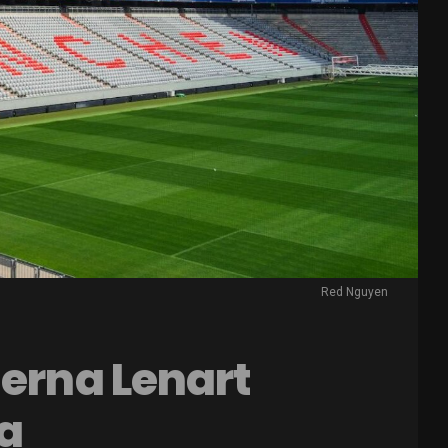
Red Nguyen
jerna Lenart
na