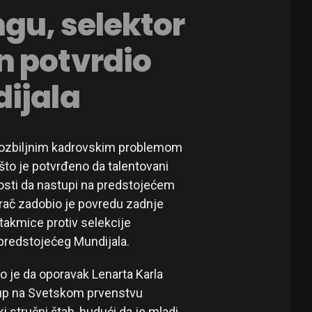
gu, selektor
n potvrdio
ijala
 ozbiljnim kadrovskim problemom
to je potvrđeno da talentovani
nosti da nastupi na predstojećem
rač zadobio je povredu zadnje
takmice protiv selekcije
predstojećeg Mundijala.
o je da oporavak Lenarta Karla
tup na Svetskom prvenstvu
i stručni štab, budući da je mladi