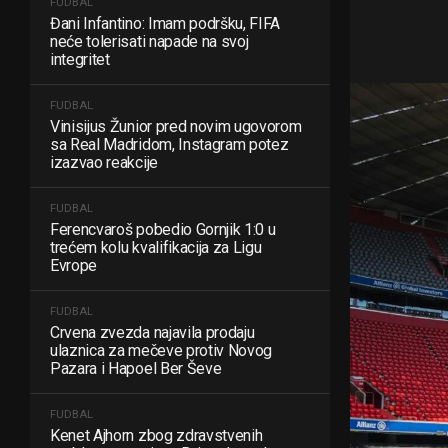
FUDBAL
Đani Infantino: Imam podršku, FIFA
neće tolerisati napade na svoj
integritet
FUDBAL
Vinisijus Žunior pred novim ugovorom
sa Real Madridom, Instagram potez
izazvao reakcije
FUDBAL
Ferencvaroš pobedio Gornjik 1:0 u
trećem kolu kvalifikacija za Ligu
Evrope
FUDBAL
Crvena zvezda najavila prodaju
ulaznica za mečeve protiv Novog
Pazara i Hapoel Ber Ševe
FUDBAL
Kenet Ajhorn zbog zdravstvenih