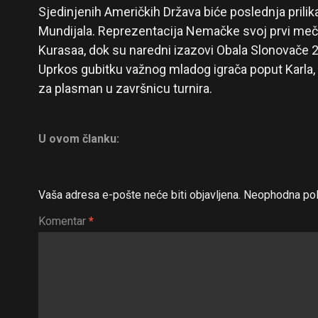
Sjedinjenih Američkih Država biće poslednja prilik
Mundijala. Reprezentacija Nemačke svoj prvi meč u
Kurasaa, dok su naredni izazovi Obala Slonovače 20
Uprkos gubitku važnog mladog igrača poput Karla,
za plasman u završnicu turnira.
U ovom članku:
Vaša adresa e-pošte neće biti objavljena.
Neophodna pol
Komentar
*