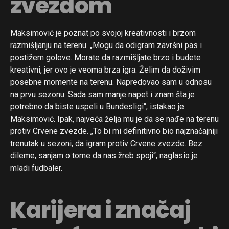
zvezdom
Maksimović je poznat po svojoj kreativnosti i brzom
razmišljanju na terenu. „Mogu da odigram završni pas i
postižem golove. Morate da razmišljate brzo i budete
kreativni, jer ovo je veoma brza igra. Želim da doživim
posebne momente na terenu. Napredovao sam u odnosu
na prvu sezonu. Sada sam manje napet i znam šta je
potrebno da biste uspeli u Bundesligi“, istakao je
Maksimović. Ipak, najveća želja mu je da se nađe na terenu
protiv Crvene zvezde. „To bi mi definitivno bio najznačajniji
trenutak u sezoni, da igram protiv Crvene zvezde. Bez
dileme, sanjam o tome da nas žreb spoji“, naglasio je
mladi fudbaler.
Karijera i značaj