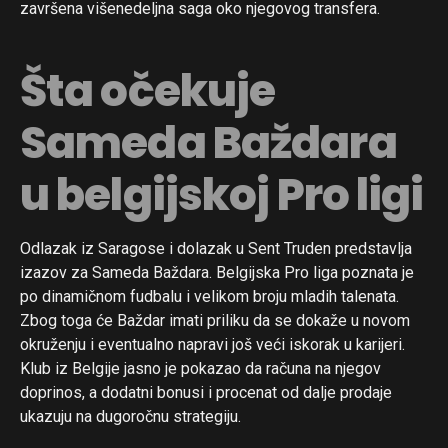
završena višenedeljna saga oko njegovog transfera.
Šta očekuje
Flipboard
Sameda Baždara
Reddit
u belgijskoj Pro ligi
Pinterest
Whatsapp
Email
Odlazak iz Saragose i dolazak u Sent Truden predstavlja
izazov za Sameda Baždara. Belgijska Pro liga poznata je
po dinamičnom fudbalu i velikom broju mladih talenata.
Zbog toga će Baždar imati priliku da se dokaže u novom
okruženju i eventualno napravi još veći iskorak u karijeri.
Klub iz Belgije jasno je pokazao da računa na njegov
doprinos, a dodatni bonusi i procenat od dalje prodaje
ukazuju na dugoročnu strategiju.