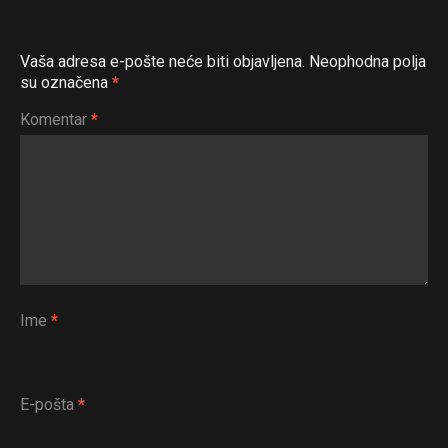
Vaša adresa e-pošte neće biti objavljena.
Neophodna polja
su označena
*
Komentar
*
Ime
*
E-pošta
*