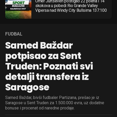
Omer Jurtseven postigao 22 poena i 14
skokova u pobedi Rio Grande Valley
Vipersa nad Windy City Bullsima 137:100
FUDBAL
Samed Baždar
potpisao za Sent
Truden: Poznati svi
detalji transfera iz
Saragose
Samed Baždar, bivši fudbaler Partizana, prešao je iz
Saragose u Sent Truden za 1.500.000 evra, uz dodatne
bonuse i procenat od naredne prodaje.