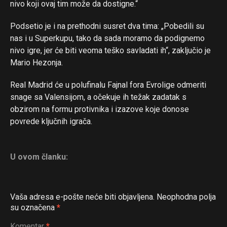
nivo koji ovaj tim može da dostigne.“
Pinterest
Podsetio je i na prethodni susret dva tima: „Pobedili su
Whatsapp
nas i u Superkupu, tako da sada moramo da podignemo
Email
nivo igre, jer će biti veoma teško savladati ih“, zaključio je
Mario Hezonja.
Real Madrid će u polufinalu Fajnal fora Evrolige odmeriti
snage sa Valensijom, a očekuje ih težak zadatak s
obzirom na formu protivnika i izazove koje donose
povrede ključnih igrača.
U ovom članku:
Vaša adresa e-pošte neće biti objavljena.
Neophodna polja
su označena
*
Komentar
*