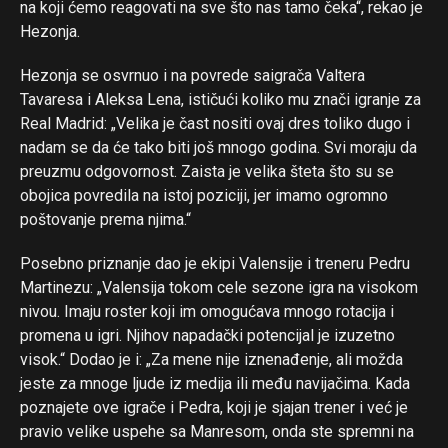
na koji ćemo reagovati na sve što nas tamo čeka“, rekao je
Hezonja.
Hezonja se osvrnuo i na povrede saigrača Valtera
Tavaresa i Aleksa Lena, ističući koliko mu znači igranje za
Real Madrid: „Velika je čast nositi ovaj dres toliko dugo i
nadam se da će tako biti još mnogo godina. Svi moraju da
preuzmu odgovornost. Zaista je velika šteta što su se
obojica povredila na istoj poziciji, jer imamo ogromno
poštovanje prema njima.“
Posebno priznanje dao je ekipi Valensije i treneru Pedru
Martinezu: „Valensija tokom cele sezone igra na visokom
nivou. Imaju roster koji im omogućava mnogo rotacija i
promena u igri. Njihov napadački potencijal je izuzetno
visok.“ Dodao je i: „Za mene nije iznenađenje, ali možda
jeste za mnoge ljude iz medija ili među navijačima. Kada
poznajete ove igrače i Pedra, koji je sjajan trener i već je
Flipboard
pravio velike uspehe sa Manresom, onda ste spremni na
Reddit