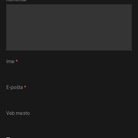
Ime
*
E-pošta
*
Veb mesto