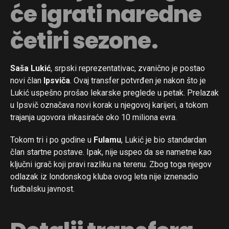
će igrati naredne
četiri sezone.
Saša Lukić
, srpski reprezentativac, zvanično je postao
novi član
Ipsviča
. Ovaj transfer potvrđen je nakon što je
Lukić uspešno prošao lekarske preglede u petak. Prelazak
u Ipsvič označava novi korak u njegovoj karijeri, a tokom
trajanja ugovora inkasiraće oko 10 miliona evra.
Tokom tri i po godine u
Fulamu
, Lukić je bio standardan
član startne postave. Ipak, nije uspeo da se nametne kao
ključni igrač koji pravi razliku na terenu. Zbog toga njegov
odlazak iz londonskog kluba ovog leta nije iznenadio
fudbalsku javnost.