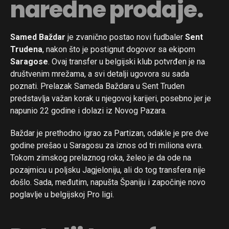
naredne prodaje.
Samed Baždar
je zvanično postao novi fudbaler
Sent
Trudena
, nakon što je postignut dogovor sa ekipom
Saragose
. Ovaj transfer u belgijski klub potvrđen je na
društvenim mrežama, a svi detalji ugovora su sada
poznati. Prelazak Sameda Baždara u Sent Truden
predstavlja važan korak u njegovoj karijeri, posebno jer je
napunio 22 godine i dolazi iz Novog Pazara.
Baždar je prethodno igrao za Partizan, odakle je pre dve
godine prešao u Saragosu za iznos od tri miliona evra.
Tokom zimskog prelaznog roka, želeo je da ode na
pozajmicu u poljsku Jagjeloniju, ali do tog transfera nije
došlo. Sada, međutim, napušta Španiju i započinje novo
poglavlje u belgijskoj Pro ligi.