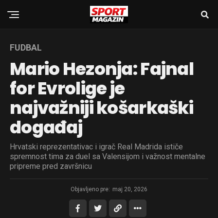
FUDBAL
Mario Hezonja: Fajnal
for Evrolige je
najvažniji košarkaški
događaj
Hrvatski reprezentativac i igrač Real Madrida ističe
spremnost tima za duel sa Valensijom i važnost mentalne
pripreme pred završnicu
Objavljeno pre:
maj 20, 2026