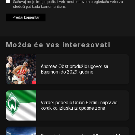
Sačuvaj moje ime, e-poštu i veb mesto u ovom pregledaču veba za
sledeći put kada komentarišem.
Možda će vas interesovati
Andreas Obst produžio ugovor sa
Bajernom do 2029. godine
Verder pobedio Union Berlin i napravio
korak ka izlasku iz opasne zone