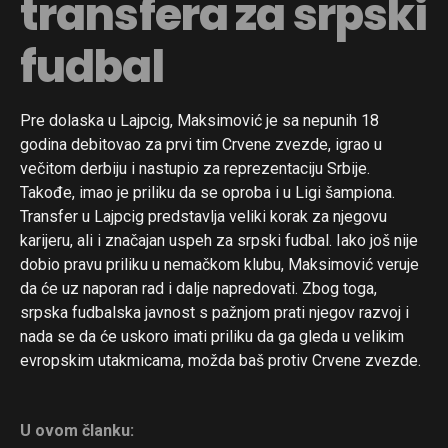
transfera za srpski
fudbal
Pre dolaska u Lajpcig, Maksimović je sa nepunih 18
godina debitovao za prvi tim Crvene zvezde, igrao u
večitom derbiju i nastupio za reprezentaciju Srbije.
Takođe, imao je priliku da se oproba i u Ligi šampiona.
Transfer u Lajpcig predstavlja veliki korak za njegovu
karijeru, ali i značajan uspeh za srpski fudbal. Iako još nije
dobio pravu priliku u nemačkom klubu, Maksimović veruje
da će uz naporan rad i dalje napredovati. Zbog toga,
srpska fudbalska javnost s pažnjom prati njegov razvoj i
nada se da će uskoro imati priliku da ga gleda u velikim
evropskim utakmicama, možda baš protiv Crvene zvezde.
U ovom članku: