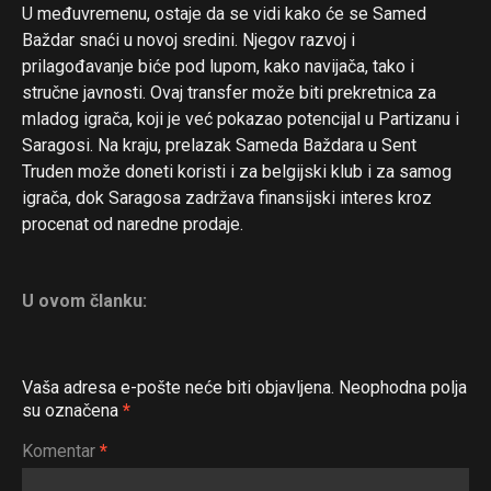
U međuvremenu, ostaje da se vidi kako će se Samed
Baždar snaći u novoj sredini. Njegov razvoj i
prilagođavanje biće pod lupom, kako navijača, tako i
stručne javnosti. Ovaj transfer može biti prekretnica za
mladog igrača, koji je već pokazao potencijal u Partizanu i
Saragosi. Na kraju, prelazak Sameda Baždara u Sent
Truden može doneti koristi i za belgijski klub i za samog
igrača, dok Saragosa zadržava finansijski interes kroz
procenat od naredne prodaje.
U ovom članku:
Vaša adresa e-pošte neće biti objavljena.
Neophodna polja
su označena
*
Komentar
*