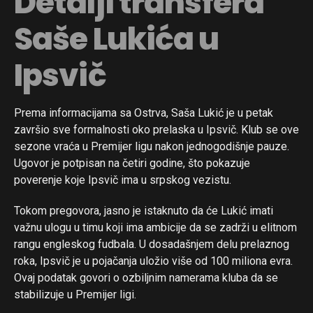
Detalji transfera
Saše Lukića u
Ipsvič
Prema informacijama sa Ostrva, Saša Lukić je u petak
završio sve formalnosti oko prelaska u Ipsvič. Klub se ove
sezone vraća u Premijer ligu nakon jednogodišnje pauze.
Ugovor je potpisan na četiri godine, što pokazuje
poverenje koje Ipsvič ima u srpskog vezistu.
Tokom pregovora, jasno je istaknuto da će Lukić imati
važnu ulogu u timu koji ima ambicije da se zadrži u elitnom
rangu engleskog fudbala. U dosadašnjem delu prelaznog
roka, Ipsvič je u pojačanja uložio više od 100 miliona evra.
Ovaj podatak govori o ozbiljnim namerama kluba da se
stabilizuje u Premijer ligi.