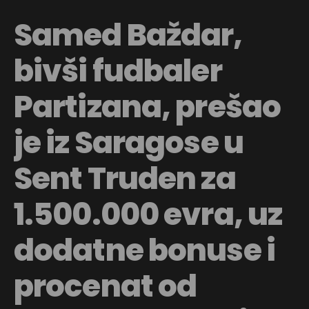
Samed Baždar,
bivši fudbaler
Partizana, prešao
je iz Saragose u
Sent Truden za
1.500.000 evra, uz
dodatne bonuse i
procenat od