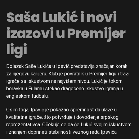
Saša Lukić i novi
izazovi u Premijer
ligi
Dolazak Saše Lukića u Ipsvič predstavlja značajan korak
za njegovu karijeru. Klub je povratnik u Premijer ligu i traži
igrače sa iskustvom na najvišem nivou. Lukić je tokom
boravka u Fulamu stekao dragoceno iskustvo igranja u
engleskom fudbalu.
Osim toga, Ipsvič je pokazao spremnost da ulaže u
kvalitetne igrače, što potvrđuje i dovođenje srpskog
reprezentativca. Očekuje se da će Lukić svojim iskustvom
i znanjem doprineti stabilnosti veznog reda Ipsviča.