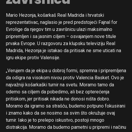
Mario Hezonja, košarkaš Real Madrida i hrvatski
reprezentativac, naglasio je pred predstojeći Fajnal for
Evrolige da njegov tim u završnicu ulazi maksimalno
pripremljen i sa jasnim ciljem – osvajanjem nove titule
prvaka Evrope. U razgovoru za klupsku televiziju Real
Madrida, Hezonja je istakao da pritisak ne sme uticati na
igru ekipe protiv Valensije.
„Verujem da je ekipa u dobroj formi, spremna i pripremljena
da odigra na visokom nivou protiv Valencia Basket. Ovo je
najvažniji košarkaški turnir na svetu. Moramo tamo da
odemo sa ciljem da pobedimo, ali bez opterećenja
pritiskom, jer pritisak nikada ne donosi ništa dobro.
Moramo da igramo sa strašću, budemo potpuno fokusirani
i znamo kako da se nosimo sa svim što okružuje ovaj
turnir. Iako je to prelepo iskustvo, postoji mnogo
distrakcija. Moramo da budemo pametni u pripremi i načinu