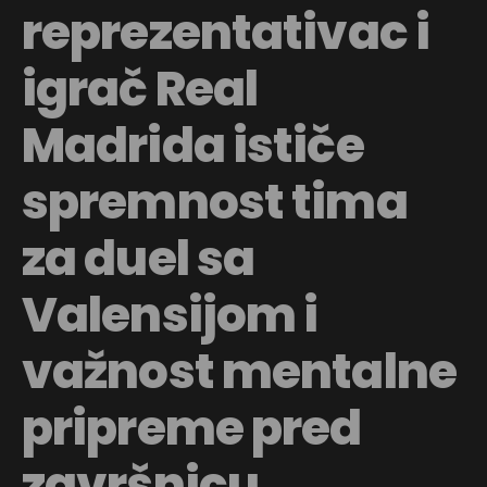
reprezentativac i
igrač Real
Madrida ističe
spremnost tima
za duel sa
Valensijom i
važnost mentalne
pripreme pred
završnicu