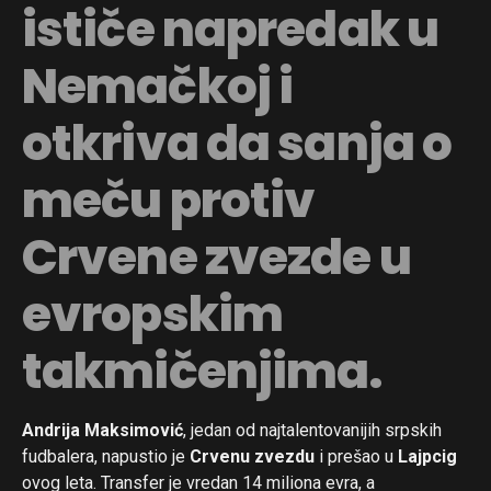
ističe napredak u
Nemačkoj i
otkriva da sanja o
meču protiv
Crvene zvezde u
evropskim
takmičenjima.
Andrija Maksimović
, jedan od najtalentovanijih srpskih
fudbalera, napustio je
Crvenu zvezdu
i prešao u
Lajpcig
ovog leta. Transfer je vredan 14 miliona evra, a