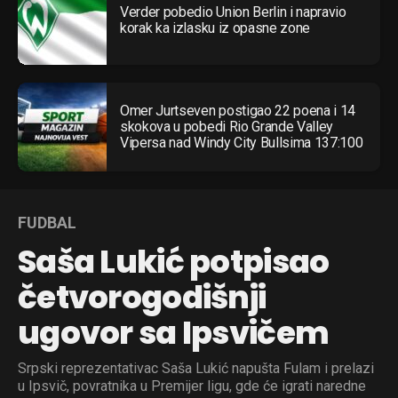
Verder pobedio Union Berlin i napravio
korak ka izlasku iz opasne zone
Omer Jurtseven postigao 22 poena i 14
skokova u pobedi Rio Grande Valley
Vipersa nad Windy City Bullsima 137:100
FUDBAL
Saša Lukić potpisao
četvorogodišnji
ugovor sa Ipsvičem
Srpski reprezentativac Saša Lukić napušta Fulam i prelazi
u Ipsvič, povratnika u Premijer ligu, gde će igrati naredne