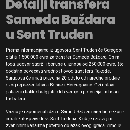
Detalji transfera
Sameda Baždara
u Sent Truden
Prema informacijama iz ugovora, Sent Truden će Saragosi
platiti 1.500.000 evra za transfer Sameda Baždara. Osim
toga, ugovor sadrži i bonuse u iznosu od 250.000 evra, što
dodatno povećava vrednost ovog transfera. Takođe,
Saragosa će imati pravo na 20 odsto od naredne prodaje
ovog reprezentativca Bosne i Hercegovine. Ovi uslovi
pokazuju koliko belgijski klub veruje u potencijal mladog
fudbalera.
Važno je napomenuti da će Samed Baždar naredne sezone
nositi žuto-plavi dres Sent Trudena. Klub je na svojim
zvaničnim kanalima potvrdio dolazak ovog igrača, čime je