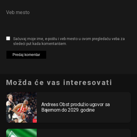
Veb mesto
Sačuvaj moje ime, e-poštu i veb mesto u ovom pregledaču veba za
sledeći put kada komentarišem.
Možda će vas interesovati
Andreas Obst produžio ugovor sa
Bajernom do 2029. godine