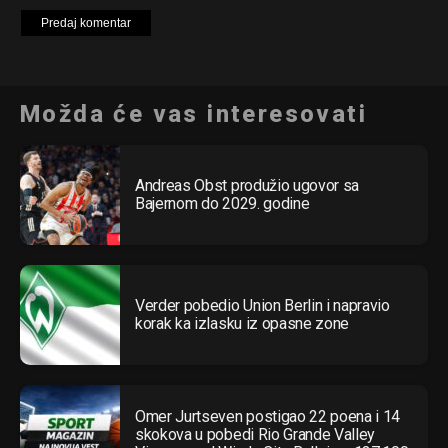
Možda će vas interesovati
Andreas Obst produžio ugovor sa
Bajernom do 2029. godine
Verder pobedio Union Berlin i napravio
korak ka izlasku iz opasne zone
Omer Jurtseven postigao 22 poena i 14
skokova u pobedi Rio Grande Valley