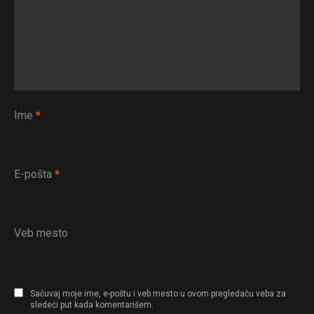
Ime
*
E-pošta
*
Veb mesto
Sačuvaj moje ime, e-poštu i veb mesto u ovom pregledaču veba za
sledeći put kada komentarišem.