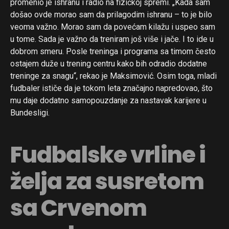
promenio je ishranu i radio na fizičkoj spremi. „Kada sam
došao ovde morao sam da prilagodim ishranu – to je bilo
veoma važno. Morao sam da povećam kilažu i uspeo sam
u tome. Sada je važno da treniram još više i jače. I to ide u
dobrom smeru. Posle treninga i programa sa timom često
ostajem duže u trening centru kako bih odradio dodatne
treninge za snagu“, rekao je Maksimović. Osim toga, mladi
fudbaler ističe da je tokom leta značajno napredovao, što
mu daje dodatno samopouzdanje za nastavak karijere u
Bundesligi.
Fudbalske vrline i
želja za susretom
sa Crvenom