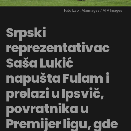
Foto Izvor: Ataimages / ATA Images
Srpski
reprezentativac
Saša Lukić
napušta Fulam i
prelazi u Ipsvič,
povratnika u
Premijer ligu, gde