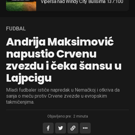
Vipersa nad Windy City Bullsima 137:100
FUDBAL
Andrija Maksimović
napustio Crvenu
zvezdu i čeka šansu u
Lajpcigu
Mladi fudbaler ističe napredak u Nemačkoj i otkriva da
sanja o meču protiv Crvene zvezde u evropskim
takmičenjima.
Objavljeno pre:
2 minuta