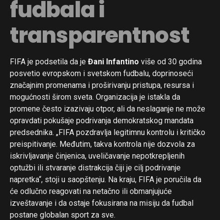
fudbala i
transparentnost
FIFA je podsetila da je
Đani Infantino
više od 30 godina
posvetio evropskom i svetskom fudbalu, doprinoseći
značajnim promenama i proširivanju pristupa, resursa i
mogućnosti širom sveta. Organizacija je istakla da
promene često izazivaju otpor, ali da neslaganje ne može
opravdati pokušaje podrivanja demokratskog mandata
predsednika. „FIFA pozdravlja legitimnu kontrolu i kritičko
preispitivanje. Međutim, takva kontrola nije dozvola za
iskrivljavanje činjenica, uveličavanje nepotkrepljenih
optužbi ili stvaranje distrakcija čiji je cilj podrivanje
napretka“, stoji u saopštenju. Na kraju, FIFA je poručila da
će odlučno reagovati na netačno ili obmanjujuće
izveštavanje i da ostaje fokusirana na misiju da fudbal
postane globalan sport za sve.