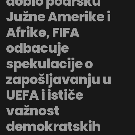
dobio podršku
Južne Amerike i
Afrike, FIFA
odbacuje
spekulacije o
zapošljavanju u
UEFA i ističe
važnost
demokratskih