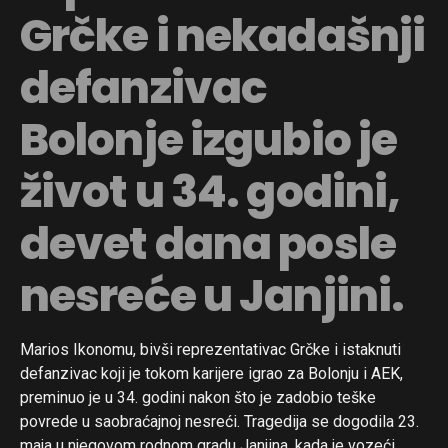
Grčke i nekadašnji
defanzivac
Bolonje izgubio je
život u 34. godini,
devet dana posle
nesreće u Janjini.
Marios Ikonomu, bivši reprezentativac Grčke i istaknuti
defanzivac koji je tokom karijere igrao za Bolonju i AEK,
preminuo je u 34. godini nakon što je zadobio teške
povrede u saobraćajnoj nesreći. Tragedija se dogodila 23.
maja u njegovom rodnom gradu Janjina, kada je vozeći