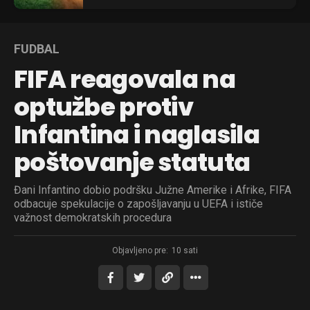
FUDBAL
FIFA reagovala na
optužbe protiv
Infantina i naglasila
poštovanje statuta
Đani Infantino dobio podršku Južne Amerike i Afrike, FIFA
odbacuje spekulacije o zapošljavanju u UEFA i ističe
važnost demokratskih procedura
Objavljeno pre:
10 sati