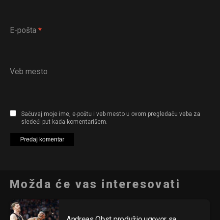
E-pošta
*
Veb mesto
Sačuvaj moje ime, e-poštu i veb mesto u ovom pregledaču veba za
sledeći put kada komentarišem.
Možda će vas interesovati
Andreas Obst produžio ugovor sa