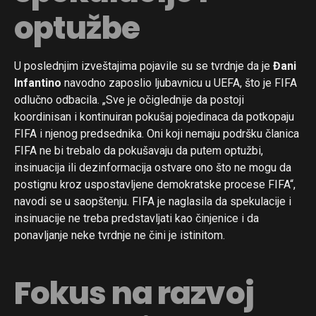
optužbe
U poslednjim izveštajima pojavile su se tvrdnje da je
Đani
Infantino
navodno zaposlio ljubavnicu u UEFA, što je FIFA
odlučno odbacila. „Sve je očiglednije da postoji
koordinisan i kontinuiran pokušaj pojedinaca da potkopaju
FIFA i njenog predsednika. Oni koji nemaju podršku članica
FIFA ne bi trebalo da pokušavaju da putem optužbi,
insinuacija ili dezinformacija ostvare ono što ne mogu da
postignu kroz uspostavljene demokratske procese FIFA“,
navodi se u saopštenju. FIFA je naglasila da spekulacije i
insinuacije ne treba predstavljati kao činjenice i da
ponavljanje neke tvrdnje ne čini je istinitom.
Fokus na razvoj