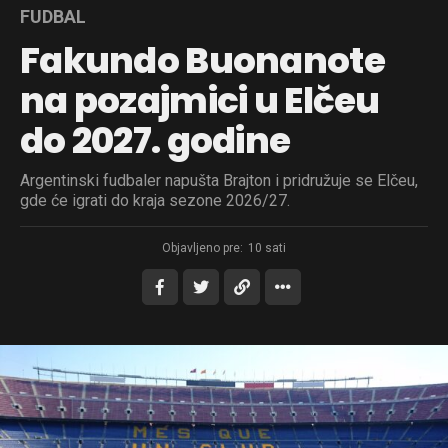
FUDBAL
Fakundo Buonanote
na pozajmici u Elčeu
do 2027. godine
Argentinski fudbaler napušta Brajton i pridružuje se Elčeu,
gde će igrati do kraja sezone 2026/27.
Objavljeno pre:
10 sati