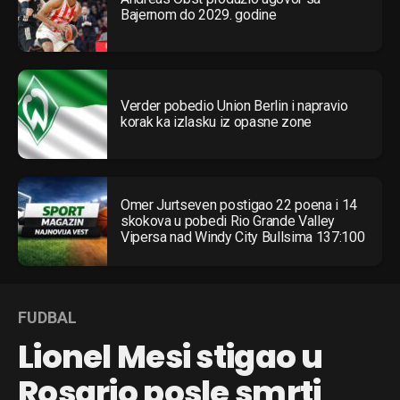
Bajernom do 2029. godine
Verder pobedio Union Berlin i napravio
korak ka izlasku iz opasne zone
Omer Jurtseven postigao 22 poena i 14
skokova u pobedi Rio Grande Valley
Vipersa nad Windy City Bullsima 137:100
FUDBAL
Lionel Mesi stigao u
Rosario posle smrti