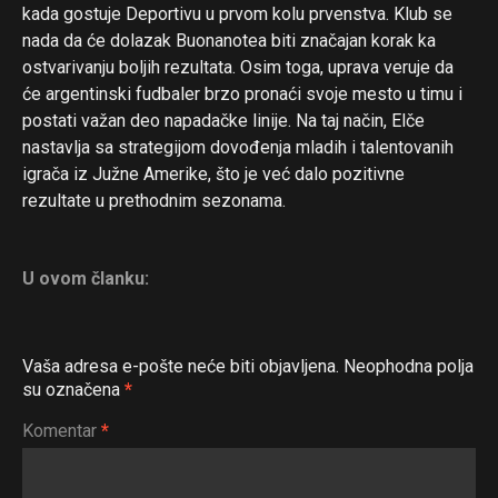
kada gostuje Deportivu u prvom kolu prvenstva. Klub se
nada da će dolazak Buonanotea biti značajan korak ka
ostvarivanju boljih rezultata. Osim toga, uprava veruje da
će argentinski fudbaler brzo pronaći svoje mesto u timu i
postati važan deo napadačke linije. Na taj način, Elče
nastavlja sa strategijom dovođenja mladih i talentovanih
igrača iz Južne Amerike, što je već dalo pozitivne
rezultate u prethodnim sezonama.
U ovom članku:
Vaša adresa e-pošte neće biti objavljena.
Neophodna polja
su označena
*
Komentar
*