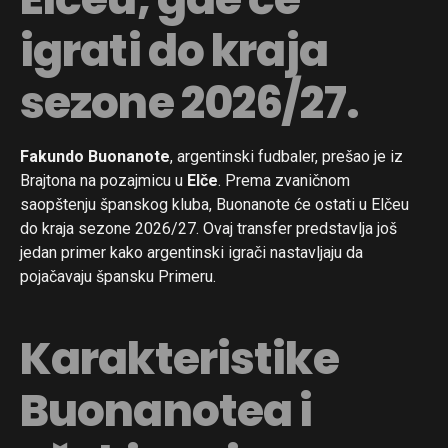
igrati do kraja
sezone 2026/27.
Fakundo Buonanote
, argentinski fudbaler, prešao je iz
Brajtona na pozajmicu u
Elče
. Prema zvaničnom
saopštenju španskog kluba, Buonanote će ostati u Elčeu
do kraja sezone 2026/27. Ovaj transfer predstavlja još
jedan primer kako argentinski igrači nastavljaju da
pojačavaju špansku Primeru.
Karakteristike
Buonanotea i