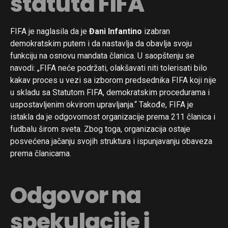
statuta FIFA
FIFA je naglasila da je
Đani Infantino
izabran
demokratskim putem i da nastavlja da obavlja svoju
funkciju na osnovu mandata članica. U saopštenju se
navodi: „FIFA neće podržati, olakšavati niti tolerisati bilo
kakav proces u vezi sa izborom predsednika FIFA koji nije
u skladu sa Statutom FIFA, demokratskim procedurama i
uspostavljenim okvirom upravljanja.“ Takođe, FIFA je
istakla da je odgovornost organizacije prema 211 članica i
fudbalu širom sveta. Zbog toga, organizacija ostaje
posvećena jačanju svojih struktura i ispunjavanju obaveza
prema članicama.
Odgovor na
spekulacije i