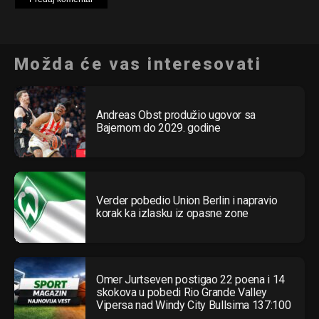
Možda će vas interesovati
Andreas Obst produžio ugovor sa
Bajernom do 2029. godine
Verder pobedio Union Berlin i napravio
korak ka izlasku iz opasne zone
Omer Jurtseven postigao 22 poena i 14
skokova u pobedi Rio Grande Valley
Vipersa nad Windy City Bullsima 137:100