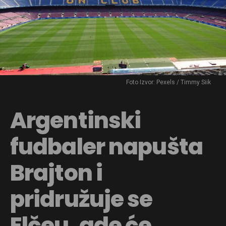
Foto Izvor: Pexels / Timmy Siik
Argentinski
fudbaler napušta
Brajton i
pridružuje se
Elčeu, gde će