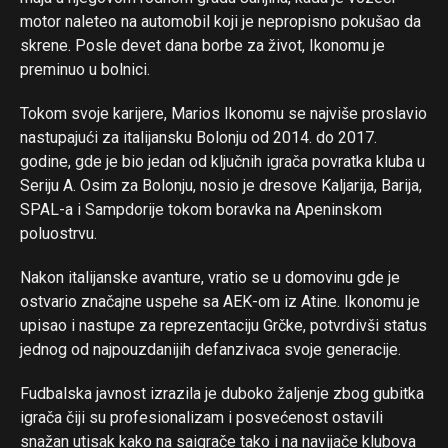
motor naleteo na automobil koji je nepropisno pokušao da
skrene. Posle devet dana borbe za život, Ikonomu je
preminuo u bolnici.
Tokom svoje karijere, Marios Ikonomu se najviše proslavio
nastupajući za italijansku Bolonju od 2014. do 2017.
godine, gde je bio jedan od ključnih igrača povratka kluba u
Seriju A. Osim za Bolonju, nosio je dresove Kaljarija, Barija,
SPAL-a i Sampdorije tokom boravka na Apeninskom
poluostrvu.
Nakon italijanske avanture, vratio se u domovinu gde je
ostvario značajne uspehe sa AEK-om iz Atine. Ikonomu je
upisao i nastupe za reprezentaciju Grčke, potvrdivši status
jednog od najpouzdanijih defanzivaca svoje generacije.
Fudbalska javnost izrazila je duboko žaljenje zbog gubitka
igrača čiji su profesionalizam i posvećenost ostavili
snažan utisak kako na saigrače tako i na navijače klubova