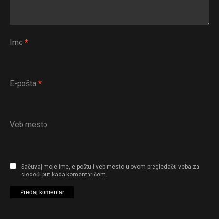
Ime
*
E-pošta
*
Veb mesto
Sačuvaj moje ime, e-poštu i veb mesto u ovom pregledaču veba za
sledeći put kada komentarišem.