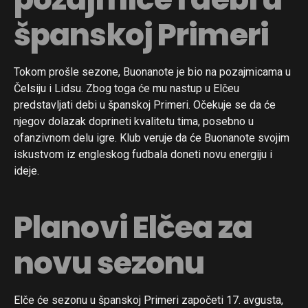
španskoj Primeri
Tokom prošle sezone, Buonanote je bio na pozajmicama u
Čelsiju i Lidsu. Zbog toga će mu nastup u Elčeu
predstavljati debi u španskoj Primeri. Očekuje se da će
njegov dolazak doprineti kvalitetu tima, posebno u
ofanzivnom delu igre. Klub veruje da će Buonanote svojim
iskustvom iz engleskog fudbala doneti novu energiju i
ideje.
Planovi Elčea za
novu sezonu
Elče će sezonu u španskoj Primeri započeti 17. avgusta,