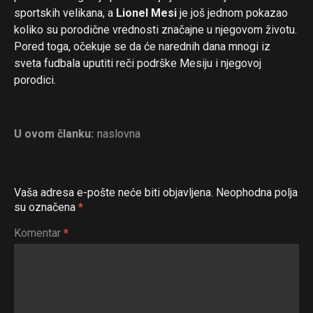
sportskih velikana, a
Lionel Mesi
je još jednom pokazao
koliko su porodične vrednosti značajne u njegovom životu.
Pored toga, očekuje se da će narednih dana mnogi iz
sveta fudbala uputiti reči podrške Mesiju i njegovoj
porodici.
U ovom članku:
naslovna
Vaša adresa e-pošte neće biti objavljena.
Neophodna polja
su označena
*
Komentar
*