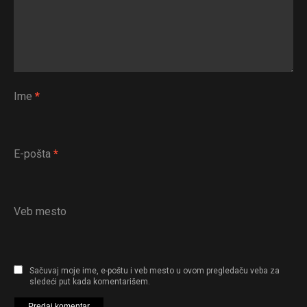
Ime
*
E-pošta
*
Veb mesto
Sačuvaj moje ime, e-poštu i veb mesto u ovom pregledaču veba za
sledeći put kada komentarišem.