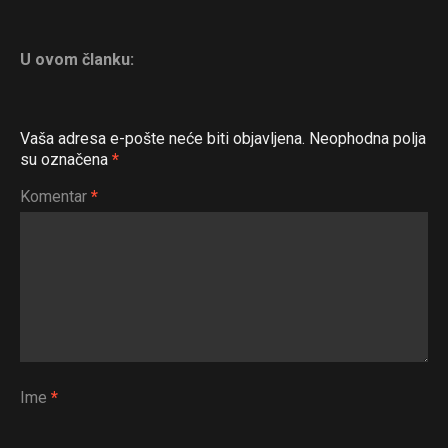
U ovom članku:
Vaša adresa e-pošte neće biti objavljena.
Neophodna polja
su označena
*
Komentar
*
Ime
*