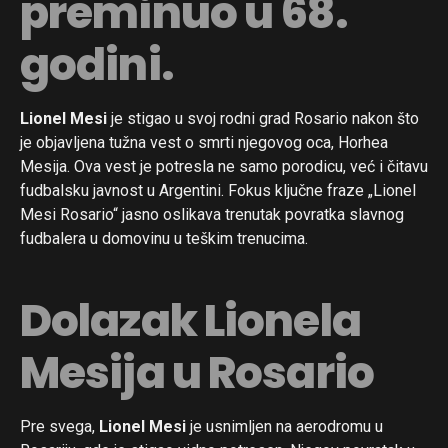
preminuo u 68.
godini.
Lionel Mesi
je stigao u svoj rodni grad Rosario nakon što
je objavljena tužna vest o smrti njegovog oca, Horhea
Mesija. Ova vest je potresla ne samo porodicu, već i čitavu
fudbalsku javnost u Argentini. Fokus ključne fraze „Lionel
Mesi Rosario“ jasno oslikava trenutak povratka slavnog
fudbalera u domovinu u teškim trenucima.
Dolazak Lionela
Mesija u Rosario
Pre svega,
Lionel Mesi
je usnimljen na aerodromu u