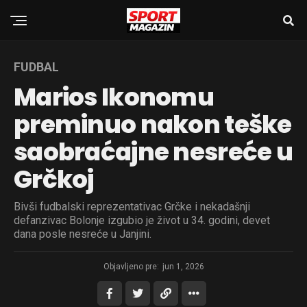
FUDBAL
Marios Ikonomu
preminuo nakon teške
saobraćajne nesreće u
Grčkoj
Bivši fudbalski reprezentativac Grčke i nekadašnji
defanzivac Bolonje izgubio je život u 34. godini, devet
dana posle nesreće u Janjini.
Objavljeno pre:
jun 1, 2026