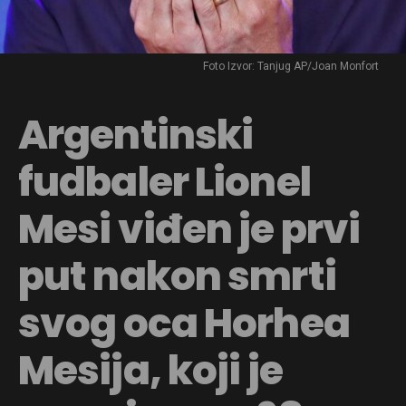
Foto Izvor: Tanjug AP/Joan Monfort
Argentinski
fudbaler Lionel
Mesi viđen je prvi
put nakon smrti
svog oca Horhea
Mesija, koji je