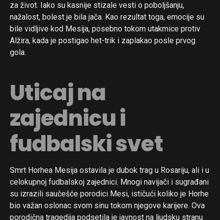
za život. Iako su kasnije stizale vesti o poboljšanju,
nažalost, bolest je bila jača. Kao rezultat toga, emocije su
Flipboard
bile vidljive kod Mesija, posebno tokom utakmice protiv
Alžira, kada je postigao het-trik i zaplakao posle prvog
Reddit
gola.
Pinterest
Whatsapp
Uticaj na
Email
zajednicu i
fudbalski svet
Smrt Horhea Mesija ostavila je dubok trag u Rosariju, ali i u
celokupnoj fudbalskoj zajednici. Mnogi navijači i sugrađani
su izrazili saučešće porodici Mesi, ističući koliko je Horhe
bio važan oslonac svom sinu tokom njegove karijere. Ova
porodična tragedija podsetila je javnost na ljudsku stranu