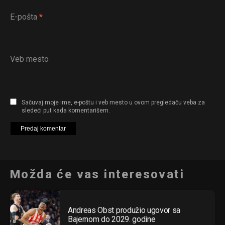
E-pošta
*
Veb mesto
Sačuvaj moje ime, e-poštu i veb mesto u ovom pregledaču veba za
sledeći put kada komentarišem.
Možda će vas interesovati
Andreas Obst produžio ugovor sa
Bajernom do 2029. godine