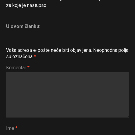
za koje je nastupao.
U ovom članku:
Vaša adresa e-pošte neće biti objavljena.
Neophodna polja
su označena
*
Komentar
*
Ime
*