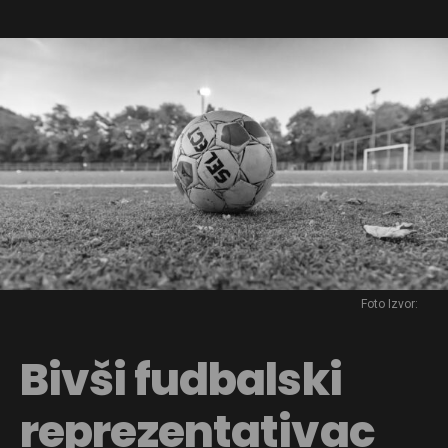
Flipboard
Reddit
Foto Izvor:
Pinterest
Bivši fudbalski
Whatsapp
Email
reprezentativac