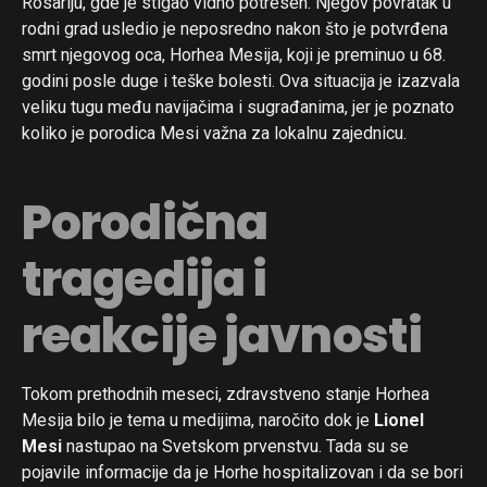
Rosariju, gde je stigao vidno potresen. Njegov povratak u
rodni grad usledio je neposredno nakon što je potvrđena
smrt njegovog oca, Horhea Mesija, koji je preminuo u 68.
godini posle duge i teške bolesti. Ova situacija je izazvala
veliku tugu među navijačima i sugrađanima, jer je poznato
koliko je porodica Mesi važna za lokalnu zajednicu.
Porodična
tragedija i
reakcije javnosti
Tokom prethodnih meseci, zdravstveno stanje Horhea
Mesija bilo je tema u medijima, naročito dok je
Lionel
Mesi
nastupao na Svetskom prvenstvu. Tada su se
pojavile informacije da je Horhe hospitalizovan i da se bori