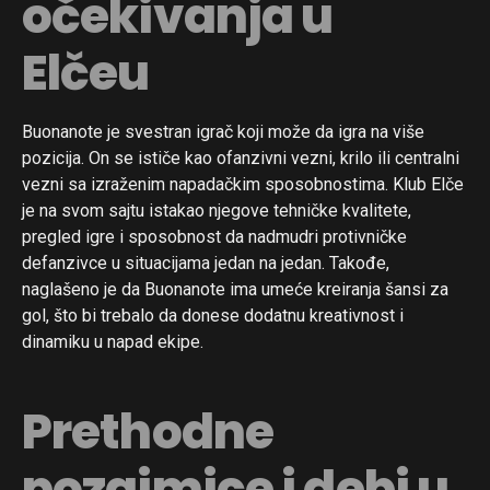
očekivanja u
Elčeu
Buonanote je svestran igrač koji može da igra na više
pozicija. On se ističe kao ofanzivni vezni, krilo ili centralni
vezni sa izraženim napadačkim sposobnostima. Klub Elče
je na svom sajtu istakao njegove tehničke kvalitete,
pregled igre i sposobnost da nadmudri protivničke
defanzivce u situacijama jedan na jedan. Takođe,
naglašeno je da Buonanote ima umeće kreiranja šansi za
gol, što bi trebalo da donese dodatnu kreativnost i
dinamiku u napad ekipe.
Prethodne
pozajmice i debi u