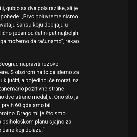
, gubio sa dva gola razlike, ali je
do pobede. „Prvo poluvreme nismo
hvataju šansu koju dobijaju u
ično jedan od četiri-pet najboljih
 koga možemo da računamo“, rekao
Beograd napraviti rezove:
vere. S obzirom na to da idemo za
ključiti, a pojedinci će morati na
 zanemario pozitivne strane
o dve strane medalje. Ono što ja
 prvih 60 gde smo bili
uprotno. Drago mi je što smo
 na psihološkom planu sjajno za
 dane koji dolaze.“