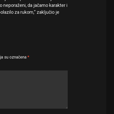
 neporaženi, da jačamo karakter i
lazilo za rukom,“ zaključio je
ja su označena
*