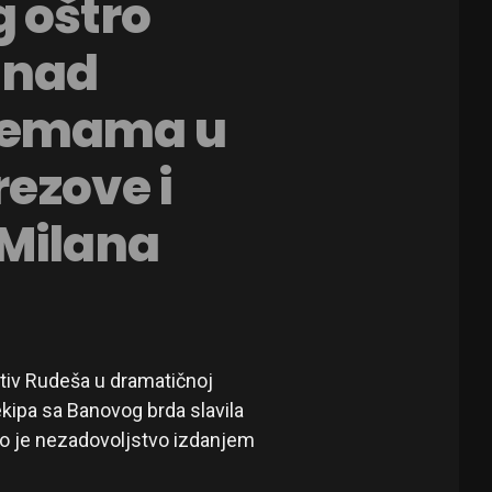
 oštro
 nad
remama u
rezove i
 Milana
rotiv Rudeša u dramatičnoj
ekipa sa Banovog brda slavila
zio je nezadovoljstvo izdanjem