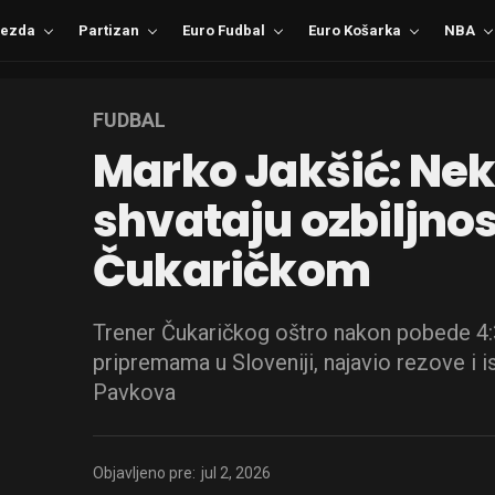
ezda
Partizan
Euro Fudbal
Euro Košarka
NBA
FUDBAL
Marko Jakšić: Neki
shvataju ozbiljnost
Čukaričkom
Trener Čukaričkog oštro nakon pobede 4
pripremama u Sloveniji, najavio rezove i 
Pavkova
Objavljeno pre:
jul 2, 2026