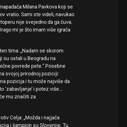
g napadača Milana Pavkova koji se
v vratio. Sami ste videli, navukao
štoperu nije svejedno da ga čuva.
 Drago mi je što imam više igrača
ilten tima: „Nadam se skorom
i su ostali u Beogradu na
onične povrede pete.“ Posebne
a svojoj prirodnoj poziciji:
a pozicija i tu može najviše da
o ‘zabavljanje’ i potez više…
 će mu značiti za
otiv Celja: „Možda i najjača
ncija i šampion su Slovenije. Tu