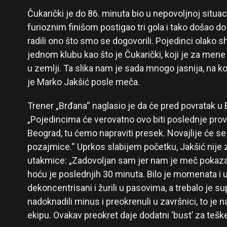
Čukarički je do 86. minuta bio u nepovoljnoj situaciji
furioznim finišom postigao tri gola i tako došao 
radili ono što smo se dogovorili. Pojedinci olako s
jednom klubu kao što je Čukarički, koji je za mene l
u zemlji. Ta slika nam je sada mnogo jasnija, na
je Marko Jakšić posle meča.
Trener „Brđana“ naglasio je da će pred povratak u 
„Pojedincima će verovatno ovo biti poslednje pro
Beograd, tu ćemo napraviti presek. Novajlije će se u
pozajmice.“ Uprkos slabijem početku, Jakšić nije
utakmice: „Zadovoljan sam jer nam je meč pokaza
hoću je poslednjih 30 minuta. Bilo je momenata i u
dekoncentrisani i žurili u pasovima, a trebalo je s
nadoknadili minus i preokrenuli u završnici, to je
ekipu. Ovakav preokret daje dodatni ‘bust’ za teške