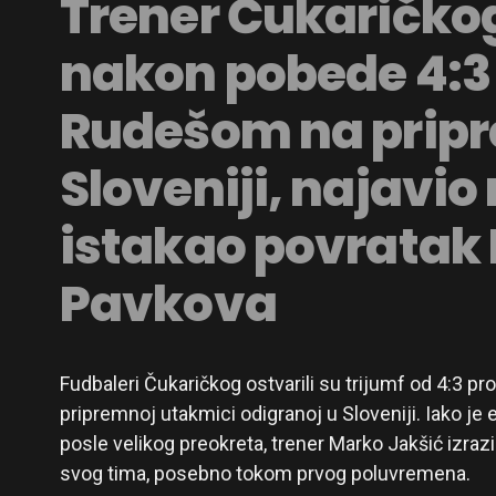
Trener Čukaričkog
nakon pobede 4:3
Rudešom na prip
Sloveniji, najavio 
istakao povratak
Pavkova
Fudbaleri Čukaričkog ostvarili su trijumf od 4:3 p
pripremnoj utakmici odigranoj u Sloveniji. Iako je 
posle velikog preokreta, trener Marko Jakšić izra
svog tima, posebno tokom prvog poluvremena.