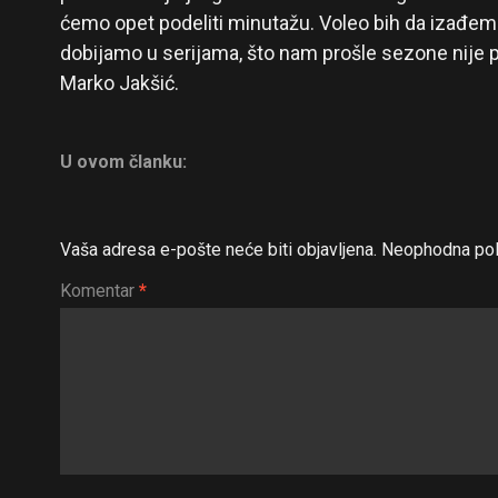
ćemo opet podeliti minutažu. Voleo bih da izađemo
dobijamo u serijama, što nam prošle sezone nije po
Marko Jakšić.
U ovom članku:
Vaša adresa e-pošte neće biti objavljena.
Neophodna pol
Komentar
*