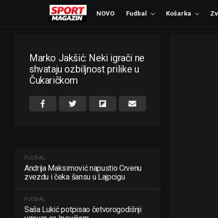
NOVO
Fudbal
Košarka
Zv
Marko Jakšić: Neki igrači ne
shvataju ozbiljnost prilike u
Čukaričkom
FUDBAL
Andrija Maksimović napustio Crvenu
zvezdu i čeka šansu u Lajpcigu
FUDBAL
Saša Lukić potpisao četvorogodišnji