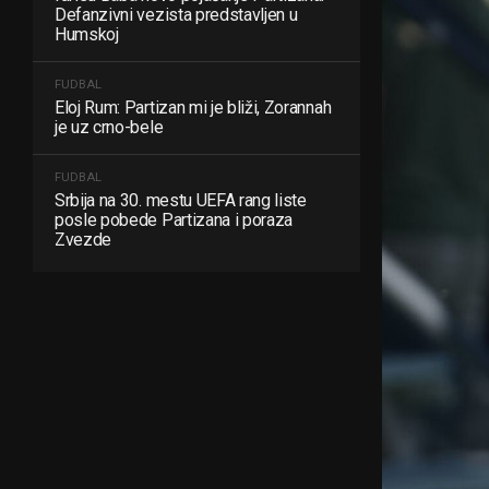
Defanzivni vezista predstavljen u
Humskoj
FUDBAL
Eloj Rum: Partizan mi je bliži, Zorannah
je uz crno-bele
FUDBAL
Srbija na 30. mestu UEFA rang liste
posle pobede Partizana i poraza
Zvezde