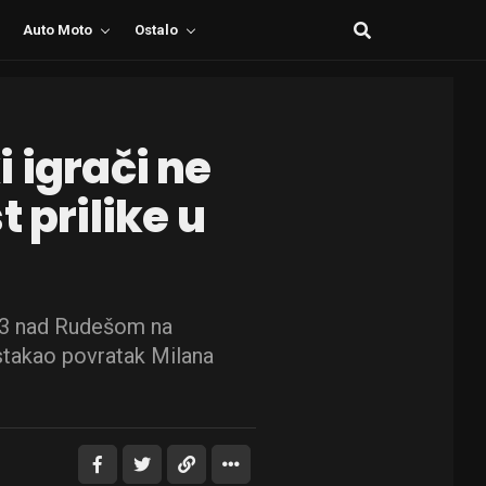
Auto Moto
Ostalo
 igrači ne
 prilike u
:3 nad Rudešom na
istakao povratak Milana