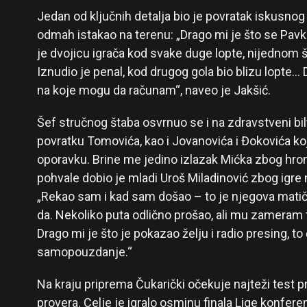
Jedan od ključnih detalja bio je povratak iskusno
odmah istakao na terenu: „Drago mi je što se Pavko
je dvojicu igrača kod svake duge lopte, nijednom 
Iznudio je penal, kod drugog gola bio blizu lopte…
na koje mogu da računam“, naveo je Jakšić.
Šef stručnog štaba osvrnuo se i na zdravstveni b
povratku Tomovića, kao i Jovanovića i Đokovića koj
oporavku. Brine me jedino izlazak Mićka zbog hr
pohvale dobio je mladi Uroš Miladinović zbog igre n
„Rekao sam i kad sam došao – to je njegova matičn
da. Nekoliko puta odlično prošao, ali mu zameram t
Drago mi je što je pokazao želju i radio presing, to
samopouzdanje.“
Na kraju priprema Čukarički očekuje najteži test pr
provera. Celje je igralo osminu finala Lige konfere