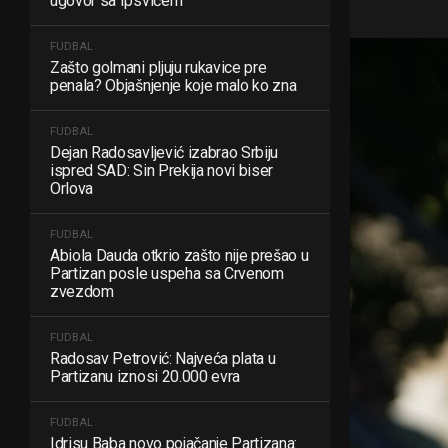
ugovor sa Ipsvičem
FUDBAL
Zašto golmani pljuju rukavice pre
penala? Objašnjenje koje malo ko zna
FUDBAL
Dejan Radosavljević izabrao Srbiju
ispred SAD: Sin Prekija novi biser
Orlova
FUDBAL
Abiola Dauda otkrio zašto nije prešao u
Partizan posle uspeha sa Crvenom
zvezdom
FUDBAL
Radosav Petrović: Najveća plata u
Partizanu iznosi 20.000 evra
FUDBAL
Idrisu Baba novo pojačanje Partizana: