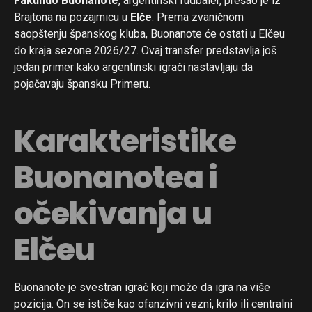
Fakundo Buonanote
, argentinski fudbaler, prešao je iz
Brajtona na pozajmicu u
Elče
. Prema zvaničnom
saopštenju španskog kluba, Buonanote će ostati u Elčeu
do kraja sezone 2026/27. Ovaj transfer predstavlja još
jedan primer kako argentinski igrači nastavljaju da
pojačavaju špansku Primeru.
Karakteristike
Buonanotea i
očekivanja u
Elčeu
Buonanote je svestran igrač koji može da igra na više
pozicija. On se ističe kao ofanzivni vezni, krilo ili centralni