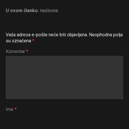
U ovom članku:
naslovna
Vaša adresa e-pošte neće biti objavljena.
Neophodna polja
su označena
*
Komentar
*
Ime
*