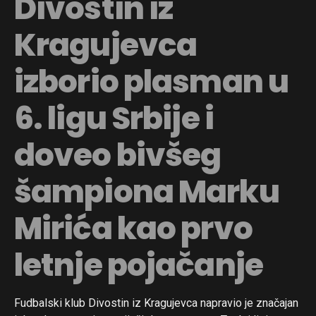
Divostin iz
Kragujevca
izborio plasman u
Flipboard
Reddit
6. ligu Srbije i
Pinterest
doveo bivšeg
Whatsapp
Email
šampiona Marku
Mirića kao prvo
letnje pojačanje
Fudbalski klub Divostin iz Kragujevca napravio je značajan