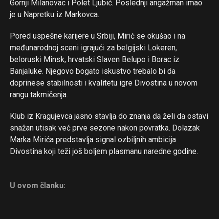
Gornji Milanovac i Polet Ljubić. Poslednji angažman imao
je u Napretku iz Markovca.
Pored uspešne karijere u Srbiji, Mirić se okušao i na
međunarodnoj sceni igrajući za belgijski Lokeren,
beloruski Minsk, hrvatski Slaven Belupo i Borac iz
Banjaluke. Njegovo bogato iskustvo trebalo bi da
doprinese stabilnosti i kvalitetu igre Divostina u novom
rangu takmičenja.
Klub iz Kragujevca jasno stavlja do znanja da želi da ostavi
snažan utisak već prve sezone nakon povratka. Dolazak
Marka Mirića predstavlja signal ozbiljnih ambicija
Divostina koji teži još boljem plasmanu naredne godine.
U ovom članku: