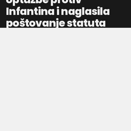
Infantina i naglasila
poštovanje statuta
Đani Infantino dobio podršku Južne Amerike i Afrike, FIFA
odbacuje spekulacije o zapošljavanju u UEFA i ističe
važnost demokratskih procedura
Objavljeno pre:
10 sati