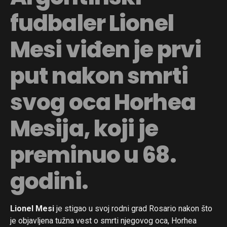
fudbaler Lionel
Mesi viđen je prvi
put nakon smrti
svog oca Horhea
Mesija, koji je
preminuo u 68.
godini.
Lionel Mesi
je stigao u svoj rodni grad Rosario nakon što
je objavljena tužna vest o smrti njegovog oca, Horhea