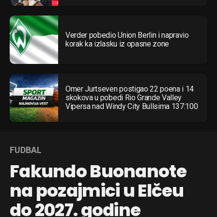
Verder pobedio Union Berlin i napravio
korak ka izlasku iz opasne zone
Omer Jurtseven postigao 22 poena i 14
skokova u pobedi Rio Grande Valley
Vipersa nad Windy City Bullsima 137:100
FUDBAL
Fakundo Buonanote
na pozajmici u Elčeu
do 2027. godine