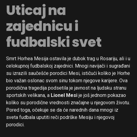
Uticaj na
zajednicu i
fudbalski svet
Smrt Horhea Mesija ostavila je dubok trag u Rosariju, ali i u
celokupnoj fudbalskoj zajednici. Mnogi navijači i sugrađani
su izrazili saučešće porodici Mesi, ističući koliko je Horhe
bio važan oslonac svom sinu tokom njegove karijere. Ova
porodična tragedija podsetila je javnost na ljudsku stranu
sportskih velikana, a
Lionel Mesi
je još jednom pokazao
koliko su porodične vrednosti značajne u njegovom životu.
Pored toga, očekuje se da će narednih dana mnogi iz
sveta fudbala uputiti reči podrške Mesiju i njegovoj
porodici.