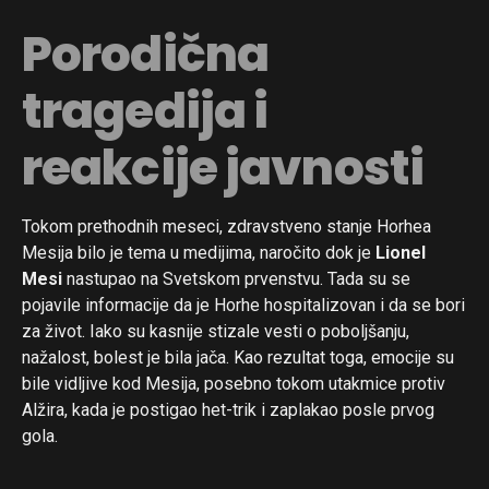
Porodična
tragedija i
reakcije javnosti
Tokom prethodnih meseci, zdravstveno stanje Horhea
Mesija bilo je tema u medijima, naročito dok je
Lionel
Mesi
nastupao na Svetskom prvenstvu. Tada su se
pojavile informacije da je Horhe hospitalizovan i da se bori
za život. Iako su kasnije stizale vesti o poboljšanju,
nažalost, bolest je bila jača. Kao rezultat toga, emocije su
bile vidljive kod Mesija, posebno tokom utakmice protiv
Alžira, kada je postigao het-trik i zaplakao posle prvog
gola.