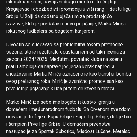
iskorak u sezoni, osvojivši drugo mesto u Trećoj ligi
Kragujevac i obezbedivši promociju u viši rang – šestu ligu
Srbije. U želji da dodatno ojača tim za predstojeće
izazove, klub je predstavio novo pojačanje, Marka Mirića,
iskusnog fudbalera sa bogatom karijerom.
Divostin se suočavao sa problemima tokom prethodne
sezone, što je rezultiralo odustajanjem od takmičenja za
sezonu 2024/2025. Međutim, povratak kluba na scenu
prati i ambicija da naprave još jedan korak napred, a
angažovanje Marka Mirića označeno je kao transfer bomba
ovog prelaznog roka. Mirić je zvanično promovisan kao
prvo letnje pojačanje kluba putem društvenih mreža.
Marko Mirić iza sebe ima bogato iskustvo igranja u
domaćem i međunarodnom fudbalu. Sa Crvenom zvezdom
osvajao je trofeje u Kupu Srbije i Superligi Srbije, dok je bio
i šampion Prve lige Srbije. U domaćem prvenstvu
nastupao je za Spartak Suboticu, Mladost Lučane, Metalac