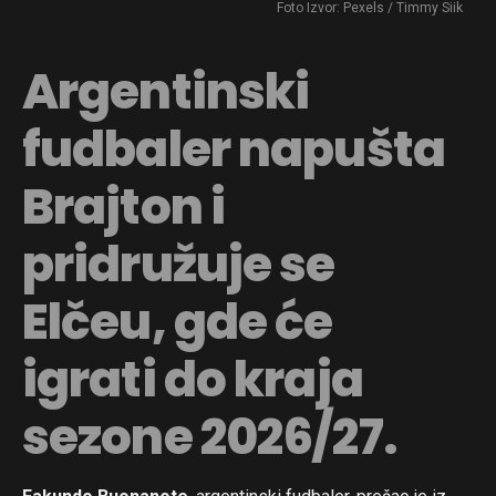
Foto Izvor: Pexels / Timmy Siik
Argentinski
fudbaler napušta
Brajton i
pridružuje se
Elčeu, gde će
igrati do kraja
sezone 2026/27.