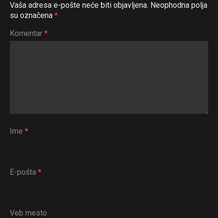
Vaša adresa e-pošte neće biti objavljena.
Neophodna polja
su označena
*
Komentar
*
Ime
*
E-pošta
*
Veb mesto