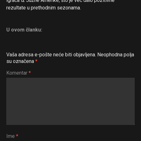
igrača iz Južne Amerike, što je već dalo pozitivne
rezultate u prethodnim sezonama.
U ovom članku:
Vaša adresa e-pošte neće biti objavljena.
Neophodna polja
su označena
*
Komentar
*
Ime
*