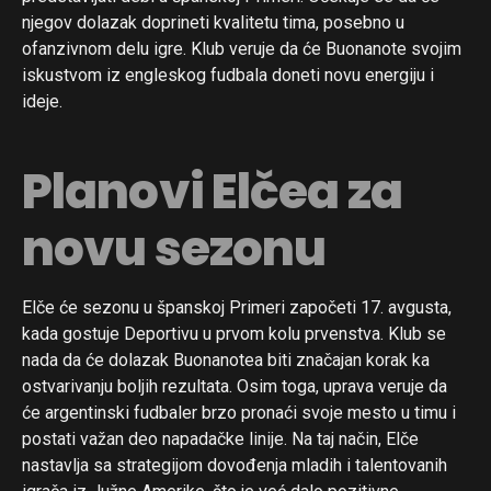
njegov dolazak doprineti kvalitetu tima, posebno u
ofanzivnom delu igre. Klub veruje da će Buonanote svojim
iskustvom iz engleskog fudbala doneti novu energiju i
ideje.
Planovi Elčea za
novu sezonu
Elče će sezonu u španskoj Primeri započeti 17. avgusta,
kada gostuje Deportivu u prvom kolu prvenstva. Klub se
nada da će dolazak Buonanotea biti značajan korak ka
ostvarivanju boljih rezultata. Osim toga, uprava veruje da
će argentinski fudbaler brzo pronaći svoje mesto u timu i
postati važan deo napadačke linije. Na taj način, Elče
nastavlja sa strategijom dovođenja mladih i talentovanih