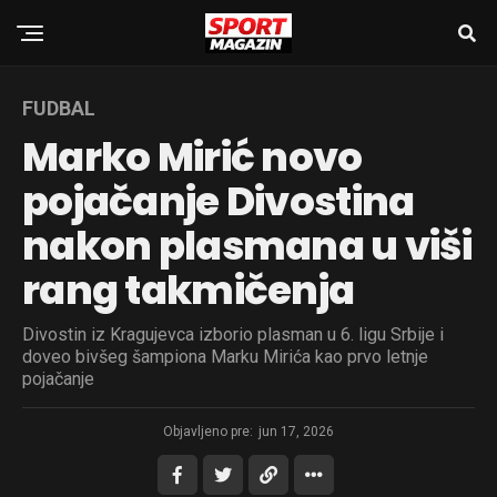
FUDBAL
Marko Mirić novo
pojačanje Divostina
nakon plasmana u viši
rang takmičenja
Divostin iz Kragujevca izborio plasman u 6. ligu Srbije i
doveo bivšeg šampiona Marku Mirića kao prvo letnje
pojačanje
Objavljeno pre:
jun 17, 2026