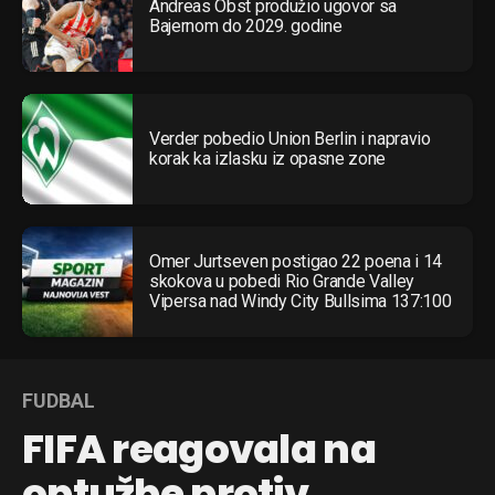
Andreas Obst produžio ugovor sa
Bajernom do 2029. godine
Verder pobedio Union Berlin i napravio
korak ka izlasku iz opasne zone
Omer Jurtseven postigao 22 poena i 14
skokova u pobedi Rio Grande Valley
Vipersa nad Windy City Bullsima 137:100
FUDBAL
FIFA reagovala na
optužbe protiv