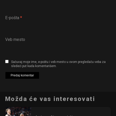
E-pošta
*
Veb mesto
Sačuvaj moje ime, e-poštu i veb mesto u ovom pregledaču veba za
sledeći put kada komentarišem.
Možda će vas interesovati