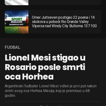
Omer Jurtseven postigao 22 poena i 14
skokova u pobedi Rio Grande Valley
Vipersa nad Windy City Bullsima 137:100
FUDBAL
Lionel Mesi stigao u
Rosario posle smrti
oca Horhea
Argentinski fudbaler Lionel Mesi viđen je prvi put nakon
smrti svog oca Horhea Mesija, koji je preminuo u 68.
godini.