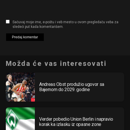
Sačuvaj moje ime, e-poštu i veb mesto u ovom pregledaču veba za
sledeći put kada komentarišem.
Možda će vas interesovati
Andreas Obst produžio ugovor sa
Bajernom do 2029. godine
Verder pobedio Union Berlin i napravio
korak ka izlasku iz opasne zone