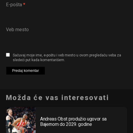
E-pošta
*
Veb mesto
Sačuvaj moje ime, e-poštu i veb mesto u ovom pregledaču veba za
sledeći put kada komentarišem.
Možda će vas interesovati
Andreas Obst produžio ugovor sa
Bajernom do 2029. godine