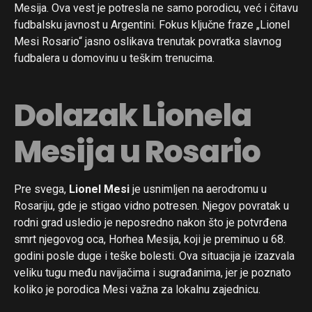
Mesija. Ova vest je potresla ne samo porodicu, već i čitavu
fudbalsku javnost u Argentini. Fokus ključne fraze „Lionel
Mesi Rosario“ jasno oslikava trenutak povratka slavnog
fudbalera u domovinu u teškim trenucima.
Dolazak Lionela
Mesija u Rosario
Pre svega,
Lionel Mesi
je usnimljen na aerodromu u
Rosariju, gde je stigao vidno potresen. Njegov povratak u
rodni grad usledio je neposredno nakon što je potvrđena
smrt njegovog oca, Horhea Mesija, koji je preminuo u 68.
godini posle duge i teške bolesti. Ova situacija je izazvala
veliku tugu među navijačima i sugrađanima, jer je poznato
koliko je porodica Mesi važna za lokalnu zajednicu.