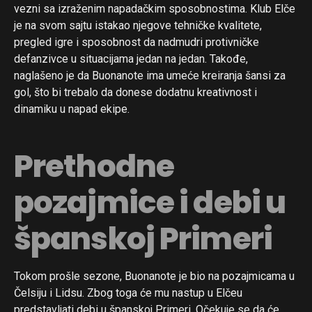
vezni sa izraženim napadačkim sposobnostima. Klub Elče
je na svom sajtu istakao njegove tehničke kvalitete,
pregled igre i sposobnost da nadmudri protivničke
defanzivce u situacijama jedan na jedan. Takođe,
naglašeno je da Buonanote ima umeće kreiranja šansi za
gol, što bi trebalo da donese dodatnu kreativnost i
dinamiku u napad ekipe.
Prethodne
pozajmice i debi u
španskoj Primeri
Tokom prošle sezone, Buonanote je bio na pozajmicama u
Čelsiju i Lidsu. Zbog toga će mu nastup u Elčeu
predstavljati debi u španskoj Primeri. Očekuje se da će