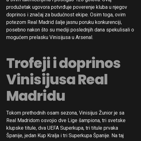
produžetak ugovora potvrđuje poverenje kluba u njegov
doprinos i značaj za budućnost ekipe. Osim toga, ovim
potezom Real Madrid šalje jasnu poruku konkurenciji,
posebno nakon što su mediji poslednjih dana spekulisali o
mogućem prelasku Vinisijusa u Arsenal.
Trofeji i doprinos
Vinisijusa Real
Madridu
Tokom prethodnih osam sezona, Vinisijus Žunior je sa
Real Madridom osvojio dve Lige šampiona, tri svetske
klupske titule, dva UEFA Superkupa, tri titule prvaka
Španije, jedan Kup Kralja i tri Superkupa Španije. Na taj