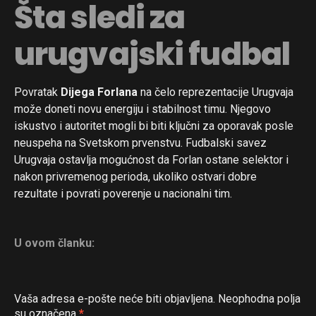
Šta sledi za
urugvajski fudbal
Povratak
Dijega Forlana
na čelo reprezentacije Urugvaja
može doneti novu energiju i stabilnost timu. Njegovo
iskustvo i autoritet mogli bi biti ključni za oporavak posle
neuspeha na Svetskom prvenstvu. Fudbalski savez
Urugvaja ostavlja mogućnost da Forlan ostane selektor i
nakon privremenog perioda, ukoliko ostvari dobre
rezultate i povrati poverenje u nacionalni tim.
U ovom članku:
Vaša adresa e-pošte neće biti objavljena.
Neophodna polja
su označena
*