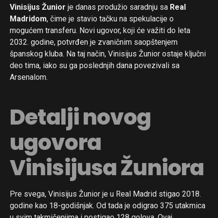
Vinisijus Žunior
je danas produžio saradnju sa
Real
Madridom
, čime je stavio tačku na spekulacije o
mogućem transferu. Novi ugovor, koji će važiti do leta
2032. godine, potvrđen je zvaničnim saopštenjem
španskog kluba. Na taj način, Vinisijus Žunior ostaje ključni
deo tima, iako su ga poslednjih dana povezivali sa
Arsenalom.
Detalji novog
ugovora
Vinisijusa Žuniora
Pre svega, Vinisijus Žunior je u Real Madrid stigao 2018.
godine kao 18-godišnjak. Od tada je odigrao 375 utakmica
u svim takmičenjima i postigao 128 golova. Ovaj