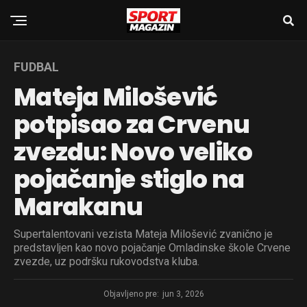
FUDBAL
Mateja Milošević
potpisao za Crvenu
zvezdu: Novo veliko
pojačanje stiglo na
Marakanu
Supertalentovani vezista Mateja Milošević zvanično je
predstavljen kao novo pojačanje Omladinske škole Crvene
zvezde, uz podršku rukovodstva kluba.
Objavljeno pre:
jun 3, 2026