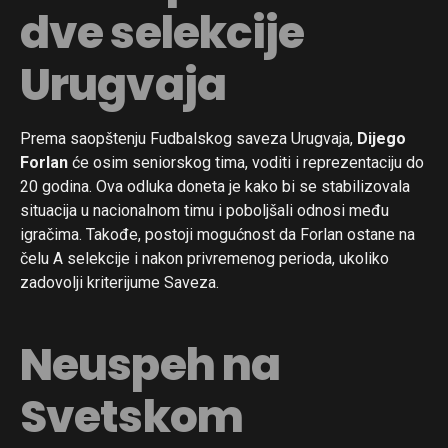
dve selekcije
Urugvaja
Prema saopštenju Fudbalskog saveza Urugvaja,
Dijego
Forlan
će osim seniorskog tima, voditi i reprezentaciju do
20 godina. Ova odluka doneta je kako bi se stabilizovala
situacija u nacionalnom timu i poboljšali odnosi među
igračima. Takođe, postoji mogućnost da Forlan ostane na
čelu A selekcije i nakon privremenog perioda, ukoliko
zadovolji kriterijume Saveza.
Neuspeh na
Svetskom