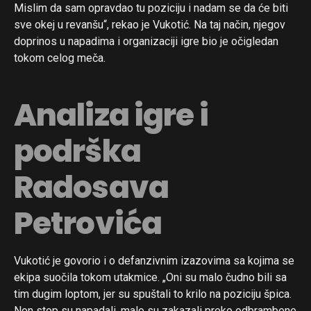
Mislim da sam opravdao tu poziciju i nadam se da će biti
sve okej u revanšu“, rekao je Vukotić. Na taj način, njegov
doprinos u napadima i organizaciji igre bio je očigledan
tokom celog meča.
Analiza igre i
podrška
Radosava
Petrovića
Vukotić je govorio i o defanzivnim izazovima sa kojima se
ekipa suočila tokom utakmice. „Oni su malo čudno bili sa
tim dugim loptom, jer su spuštali to krilo na poziciju špica.
Non stop su napadali, malo su zakazali preko odbrambene