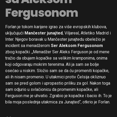
Fergusonom
Forlan je tokom karijere igrao za više evropskih klubova,
uključujući
Mančester junajted
, Viljareal, Atletiko Madrid i
Inter. Njegov boravak u Mančester junajtedu obeležio je
incident sa menadžerom
Ser Aleksom Fergusonom
zbog kopački. „Menadžer Ser Aleks Ferguson je od mene
tražio da obujem kopačke sa velikim kramponima, onima
Flipboard
koji odgovaraju mokrim terenima. Ali ja sam se bolje
osećao u niskim. Složio sam se da ću promeniti kopačke,
Reddit
ali ih nisam promenio. U utakmici protiv Čelsija okliznuo
Pinterest
sam se pred golom i upropastio priliku za gol. Nakon toga
Whatsapp
sam odjurio u svlačionicu da promenim kopačke, ali
Email
Ferguson me je uhvatio. Zgrabio je kopačke i bacio ih. To je
bila moja poslednja utakmica za Junajted“, otkrio je Forlan.