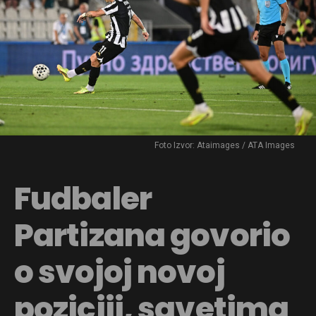
Foto Izvor: Ataimages / ATA Images
Fudbaler
Partizana govorio
o svojoj novoj
poziciji, savetima