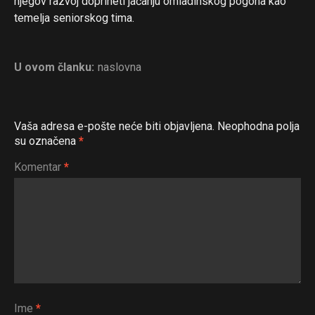
njegov razvoj doprineti jačanju omladinskog pogona kao
temelja seniorskog tima.
U ovom članku:
naslovna
Flipboard
Vaša adresa e-pošte neće biti objavljena.
Neophodna polja
Reddit
su označena
*
Pinterest
Komentar
*
Whatsapp
Email
Ime
*