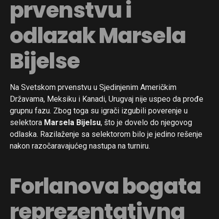
prvenstvu i
odlazak Marsela
Bijelse
Na Svetskom prvenstvu u Sjedinjenim Američkim
Državama, Meksiku i Kanadi, Urugvaj nije uspeo da prođe
grupnu fazu. Zbog toga su igrači izgubili poverenje u
selektora
Marsela Bijelsu
, što je dovelo do njegovog
odlaska. Razilaženje sa selektorom bilo je jedino rešenje
nakon razočaravajućeg nastupa na turniru.
Forlanova bogata
reprezentativna