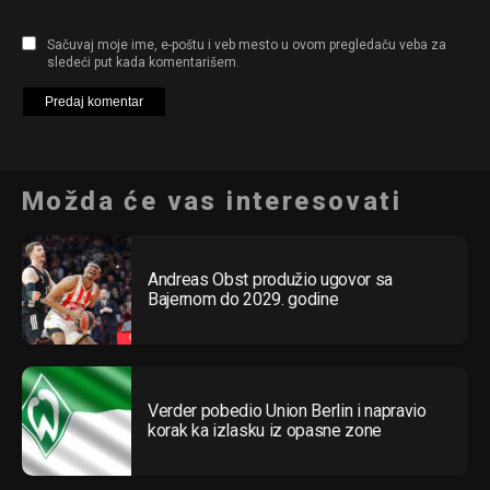
Sačuvaj moje ime, e-poštu i veb mesto u ovom pregledaču veba za
sledeći put kada komentarišem.
Možda će vas interesovati
Andreas Obst produžio ugovor sa
Bajernom do 2029. godine
Verder pobedio Union Berlin i napravio
korak ka izlasku iz opasne zone