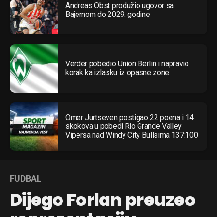
Andreas Obst produžio ugovor sa
Bajernom do 2029. godine
Verder pobedio Union Berlin i napravio
korak ka izlasku iz opasne zone
Omer Jurtseven postigao 22 poena i 14
skokova u pobedi Rio Grande Valley
Vipersa nad Windy City Bullsima 137:100
FUDBAL
Dijego Forlan preuzeo