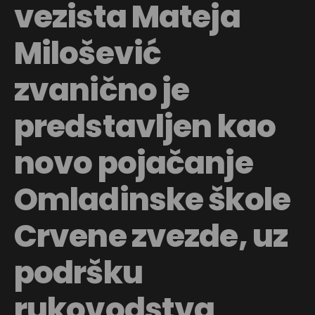
vezista Mateja
Milošević
zvanično je
predstavljen kao
novo pojačanje
Omladinske škole
Crvene zvezde, uz
podršku
rukovodstva