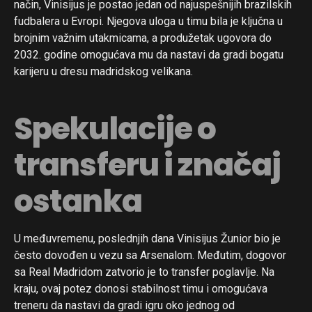
način, Vinisijus je postao jedan od najuspešnijih brazilskih
fudbalera u Evropi. Njegova uloga u timu bila je ključna u
brojnim važnim utakmicama, a produžetak ugovora do
2032. godine omogućava mu da nastavi da gradi bogatu
karijeru u dresu madridskog velikana.
Spekulacije o
transferu i značaj
ostanka
U međuvremenu, poslednjih dana Vinisijus Žunior bio je
često dovođen u vezu sa Arsenalom. Međutim, dogovor
sa Real Madridom zatvorio je to transfer poglavlje. Na
kraju, ovaj potez donosi stabilnost timu i omogućava
treneru da nastavi da gradi igru oko jednog od