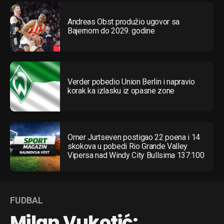
Andreas Obst produžio ugovor sa
Bajernom do 2029. godine
Verder pobedio Union Berlin i napravio
korak ka izlasku iz opasne zone
Omer Jurtseven postigao 22 poena i 14
skokova u pobedi Rio Grande Valley
Vipersa nad Windy City Bullsima 137:100
FUDBAL
Milan Vukotić: