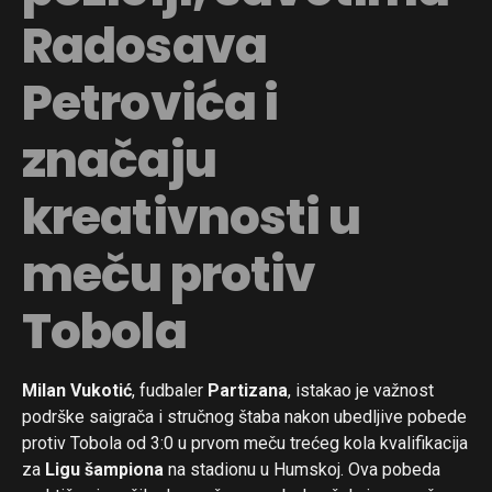
Radosava
Petrovića i
značaju
kreativnosti u
meču protiv
Tobola
Milan Vukotić
, fudbaler
Partizana
, istakao je važnost
podrške saigrača i stručnog štaba nakon ubedljive pobede
protiv Tobola od 3:0 u prvom meču trećeg kola kvalifikacija
za
Ligu šampiona
na stadionu u Humskoj. Ova pobeda