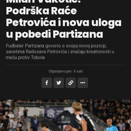
Podrška Raće
Petrovića i nova uloga
u pobedi Partizana
Fudbaler Partizana govorio o svojoj novoj poziciji,
savetima Radosava Petrovića i značaju kreativnosti u
meču protiv Tobola
Objavljeno pre:
6 sati