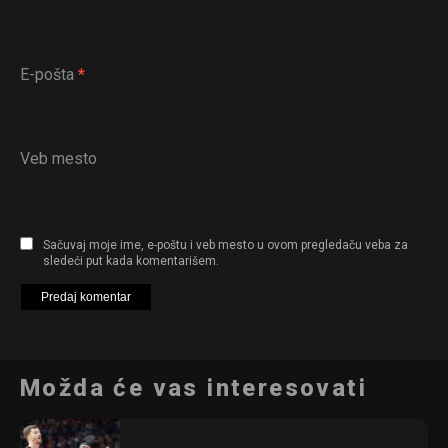
E-pošta
*
Veb mesto
Sačuvaj moje ime, e-poštu i veb mesto u ovom pregledaču veba za
sledeći put kada komentarišem.
Možda će vas interesovati