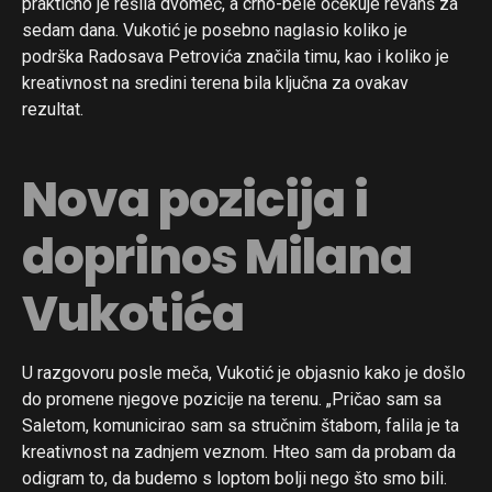
praktično je rešila dvomeč, a crno-bele očekuje revanš za
sedam dana. Vukotić je posebno naglasio koliko je
podrška Radosava Petrovića značila timu, kao i koliko je
kreativnost na sredini terena bila ključna za ovakav
rezultat.
Nova pozicija i
doprinos Milana
Vukotića
U razgovoru posle meča, Vukotić je objasnio kako je došlo
do promene njegove pozicije na terenu. „Pričao sam sa
Saletom, komunicirao sam sa stručnim štabom, falila je ta
kreativnost na zadnjem veznom. Hteo sam da probam da
odigram to, da budemo s loptom bolji nego što smo bili.