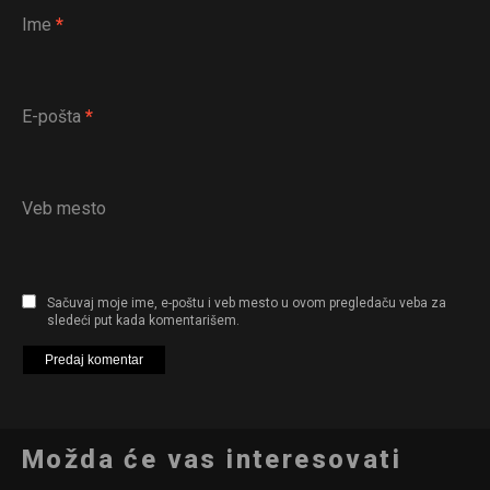
Ime
*
E-pošta
*
Veb mesto
Sačuvaj moje ime, e-poštu i veb mesto u ovom pregledaču veba za
sledeći put kada komentarišem.
Možda će vas interesovati