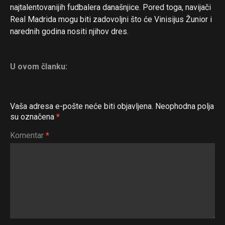
najtalentovanijih fudbalera današnjice. Pored toga, navijači
Real Madrida mogu biti zadovoljni što će Vinisijus Žunior i
narednih godina nositi njihov dres.
U ovom članku:
Vaša adresa e-pošte neće biti objavljena.
Neophodna polja
su označena
*
Komentar
*