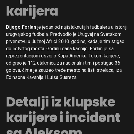
karijera
Dijego Forlan
je jedan od najistaknutijih fudbalera u istoriji
urugvajskog fudbala. Predvodio je Urugvaj na Svetskom
prvenstvu u Južnoj Africi 2010. godine, kada je tim stigao
do četvrtog mesta. Godinu dana kasnije, Forlan je sa
reprezentacijom osvojio Kopa Ameriku. Tokom karijere,
odigrao je 112 utakmica za nacionalni tim i postigao 36
golova, čime je zauzeo treće mesto na listi strelaca, iza
Edinsona Kavanija i Luisa Suareza.
Detalji iz klupske
karijere i incident
sa Aleksom