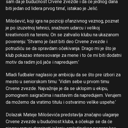
sam da je budućnost Crvene zvezde i da će jednog dana
biti jedan od lidera prvog tima’, istakao je Jelić.
Milošević, koji igra na poziciji ofanzivnog veznog, poznat
je po izuzetnoj tehnici, snažnom udarcu i velikoj
kreativnosti na terenu. On se zahvalio klubu na ukazanom
poverenju: ‘Stvarno je čast biti deo Crvene zvezde i
potrudiću se da opravdam očekivanja. Drago mi je što je
klub pokazao interesovanje za mene i to će mi biti dodatni
motiv da radim još jače i napredujem.’
Mladi fudbaler naglasio je ambiciju da se što pre izbori za
mesto u seniorskom timu: ‘Vidim sebe u prvom timu
Crvene zvezde. Najvažnije je da se uklopim u ekipu,
pomognem saigračima i nastavim da napredujem. Verujem
da možemo da vratimo titulu i ostvarimo velike uspehe.’
Dolazak Mateje Miloševića predstavlja značajno ulaganje
Crvene zvezde u budućnost kluba, a očekuje se da će