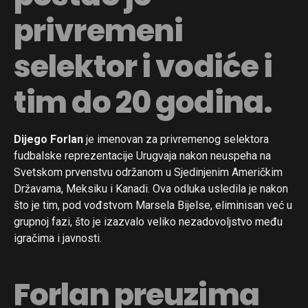
privremeni
selektor i vodiće i
tim do 20 godina.
Dijego Forlan
je imenovan za privremenog selektora
fudbalske reprezentacije Urugvaja nakon neuspeha na
Svetskom prvenstvu održanom u Sjedinjenim Američkim
Državama, Meksiku i Kanadi. Ova odluka usledila je nakon
što je tim, pod vođstvom Marsela Bijelse, eliminisan već u
grupnoj fazi, što je izazvalo veliko nezadovoljstvo među
igračima i javnosti.
Forlan preuzima