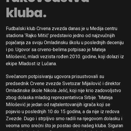
kluba.
Fudbalski klub Crvena zvezda danas je u Medija centru
stadiona ‘Rajko Mitić’ predstavio jedno od najzvučnijih
pojačanja za svoju Omladinsku školu u poslednjih deceniju
i po. Ugovor sa crveno-belima potpisao je Mateja
Milošević, mladi vezista rođen 2010. godine, koji dolazi iz
ekipe Mladost iz Lučana.
Svečanom potpisivanju ugovora prisustvovali su
predsednik Crvene zvezde Svetozar Mijailović i direktor
Omladinske škole Nikola Jelić, koji nije krio zadovoljstvo
zbog dolaska mladog reprezentativca Srbije. ‘Mateja
Milošević je jedan od najtalentovanijih igrača koji se
pojavio u poslednjih 10 do 15 godina, a da nije iz redova
Zvezde. Dugo i strpljivo smo radili na njegovom dolasku i
veoma smo srećni što je postao deo našeg kluba. Siguran