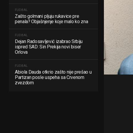
FUDBAL
Zašto golmani pljuju rukavice pre
penala? Objašnjenje koje malo ko zna
FUDBAL
Dejan Radosavljević izabrao Srbiju
ispred SAD: Sin Prekija novi biser
Orlova
FUDBAL
Abiola Dauda otkrio zašto nije prešao u
Partizan posle uspeha sa Crvenom
zvezdom