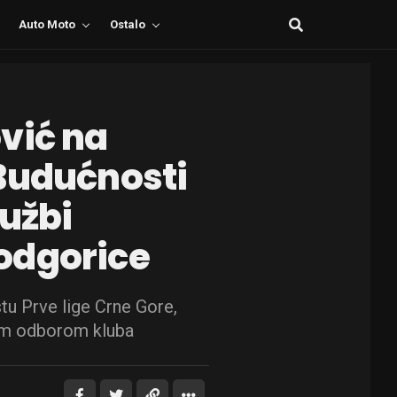
Auto Moto
Ostalo
vić na
Budućnosti
tužbi
odgorice
u Prve lige Crne Gore,
nim odborom kluba