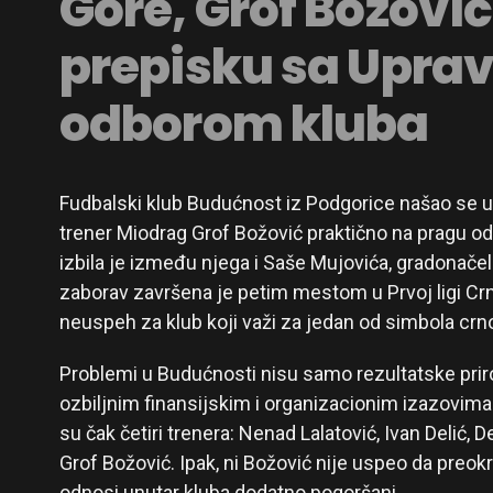
Gore, Grof Božović
prepisku sa Upra
odborom kluba
Fudbalski klub Budućnost iz Podgorice našao se u
trener Miodrag Grof Božović praktično na pragu od
izbila je između njega i Saše Mujovića, gradonače
zaborav završena je petim mestom u Prvoj ligi Crne
neuspeh za klub koji važi za jedan od simbola cr
Problemi u Budućnosti nisu samo rezultatske prir
ozbiljnim finansijskim i organizacionim izazovi
su čak četiri trenera: Nenad Lalatović, Ivan Delić, 
Grof Božović. Ipak, ni Božović nije uspeo da preok
odnosi unutar kluba dodatno pogoršani.