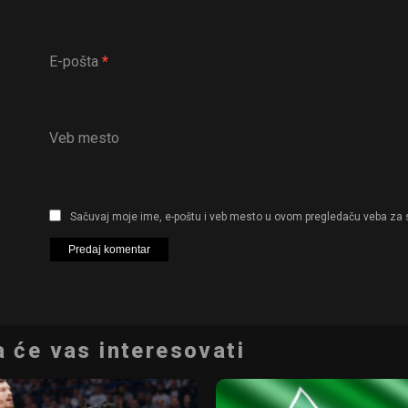
E-pošta
*
Veb mesto
Sačuvaj moje ime, e-poštu i veb mesto u ovom pregledaču veba za 
 će vas interesovati