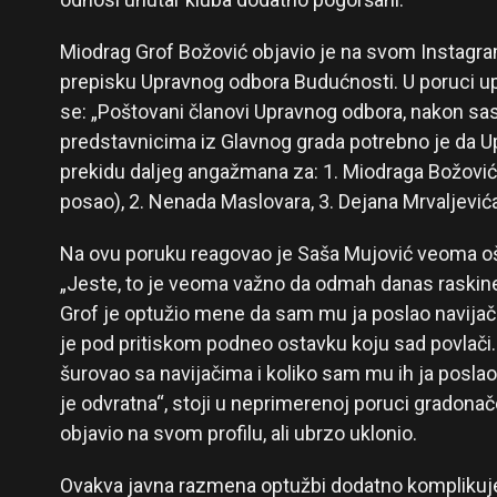
Miodrag Grof Božović objavio je na svom Instagra
prepisku Upravnog odbora Budućnosti. U poruci u
se: „Poštovani članovi Upravnog odbora, nakon sa
predstavnicima iz Glavnog grada potrebno je da U
prekidu daljeg angažmana za: 1. Miodraga Božovi
posao), 2. Nenada Maslovara, 3. Dejana Mrvaljevića
Na ovu poruku reagovao je Saša Mujović veoma o
„Jeste, to je veoma važno da odmah danas raskin
Grof je optužio mene da sam mu ja poslao navijače
je pod pritiskom podneo ostavku koju sad povlači.
šurovao sa navijačima i koliko sam mu ih ja poslao,
je odvratna“, stoji u neprimerenoj poruci gradonač
objavio na svom profilu, ali ubrzo uklonio.
Ovakva javna razmena optužbi dodatno komplikuje 