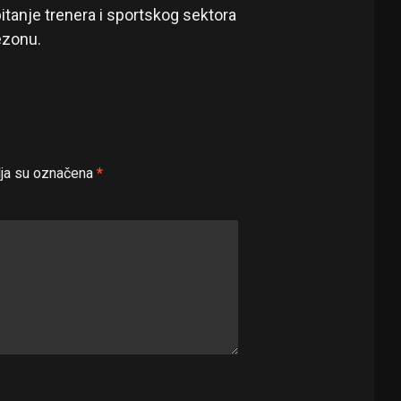
itanje trenera i sportskog sektora
ezonu.
ja su označena
*