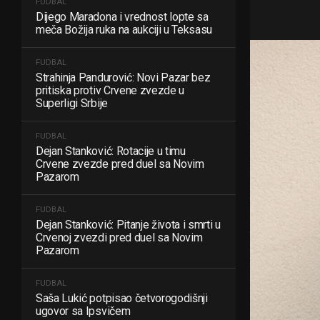
FUDBAL
Dijego Maradona i vrednost lopte sa
meča Božija ruka na aukciji u Teksasu
FUDBAL
Strahinja Pandurović: Novi Pazar bez
pritiska protiv Crvene zvezde u
Superligi Srbije
FUDBAL
Dejan Stanković: Rotacije u timu
Crvene zvezde pred duel sa Novim
Pazarom
FUDBAL
Dejan Stanković: Pitanje života i smrti u
Crvenoj zvezdi pred duel sa Novim
Pazarom
FUDBAL
Saša Lukić potpisao četvorogodišnji
ugovor sa Ipsvičem