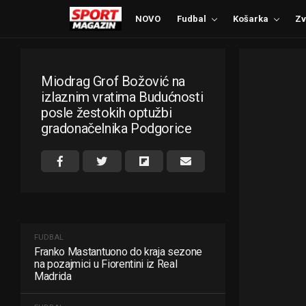
NOVO
Fudbal
Košarka
Zv
Miodrag Grof Božović na
izlaznim vratima Budućnosti
posle žestokih optužbi
gradonačelnika Podgorice
FUDBAL
Franko Mastantuono do kraja sezone
na pozajmici u Fiorentini iz Real
Madrida