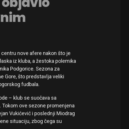
 objavio
vnim
 centru nove afere nakon što je
laska iz kluba, a žestoka polemika
lnika Podgorice. Sezona za
 Gore, što predstavlja veliki
nogorskog fudbala.
ode – klub se suočava sa
ma. Tokom ove sezone promenjena
Dejan Vukićević i poslednji Miodrag
rene situaciju, zbog čega su