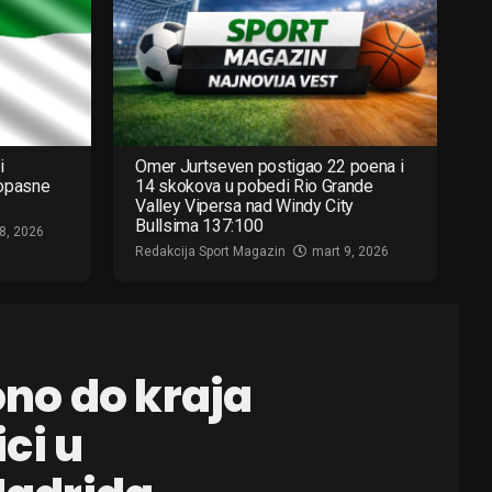
i
Omer Jurtseven postigao 22 poena i
 opasne
14 skokova u pobedi Rio Grande
Valley Vipersa nad Windy City
Bullsima 137:100
8, 2026
Redakcija Sport Magazin
mart 9, 2026
no do kraja
ci u