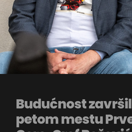
Budućnost završi
petom mestu Prve