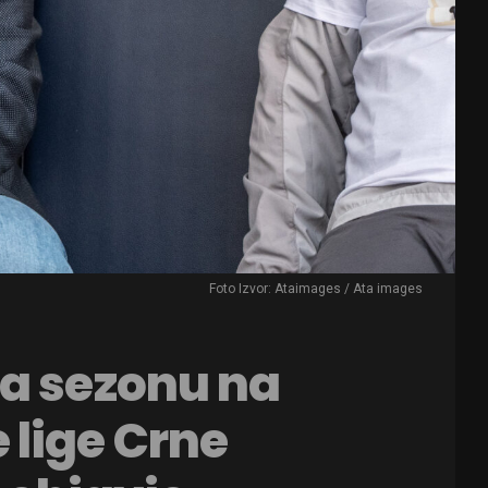
Foto Izvor: Ataimages / Ata images
la sezonu na
 lige Crne