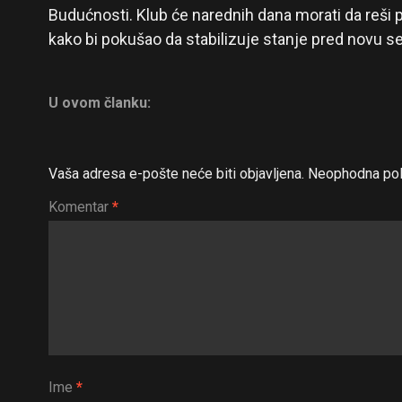
Budućnosti. Klub će narednih dana morati da reši p
kako bi pokušao da stabilizuje stanje pred novu s
U ovom članku:
Vaša adresa e-pošte neće biti objavljena.
Neophodna pol
Komentar
*
Ime
*