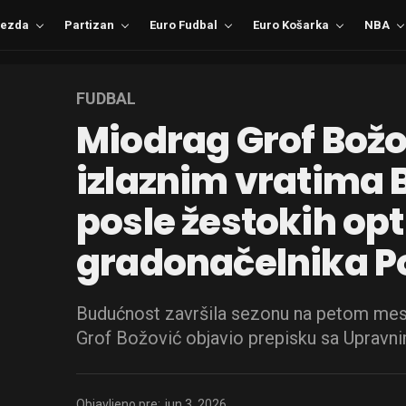
ezda
Partizan
Euro Fudbal
Euro Košarka
NBA
FUDBAL
Miodrag Grof Božo
izlaznim vratima 
posle žestokih op
gradonačelnika P
Budućnost završila sezonu na petom mest
Grof Božović objavio prepisku sa Uprav
Objavljeno pre:
jun 3, 2026