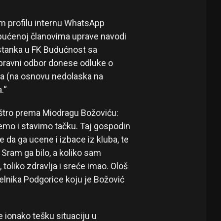
m profilu internu WhatsApp
pućenoj članovima uprave navodi
stanka u FK Budućnost sa
pravni odbor donese odluke o
ća (na osnovu nedolaska na
.“
štro prema Miodragu Božoviću:
emo i stavimo tačku. Taj gospodin
 da ga ucene i izbace iz kluba, te
 Sram ga bilo, a koliko sam
 toliko zdravlja i sreće imao. Ološ
elnika Podgorice koju je Božović
ionako tešku situaciju u