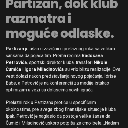
Partizan, dok klub
razmatra i
moguće odlaske.
Partizan
je ušao u završnicu prelaznog roka sa velikim
šansama da pojača tim. Prema rečima
Radosava
Petrovića
, sportski direktor kluba, transferi
Nikole
Čumića
i
Igora Miladinovića
su vrlo blizu realizacije. Ova
vest dolazi nakon predstavljanja novog pojačanja, Idrise
Babe, a Petrović je na konferenciji za medije istakao
optimizam u vezi sa dolascima novih igrača.
Prelazni rok u Partizanu protiče u specifičnim
okolnostima, pre svega zbog finansijske situacije kluba.
Ipak, Petrović je naglasio da postoje velike šanse da
Čumić i Miladinović uskoro potpišu za crno-bele. „Nadam