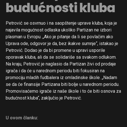
budućnosti kluba
Petrović se osvrnuo i na saopštenje uprave kluba, koja je
Flipboard
najavila mogućnost odlaska ukoliko Partizan ne izbori
Reddit
plasman u Evropu. „Ako je pitanje da li se povlačim ako
Uprava ode, odgovor je da, bez ikakve sumnje“, istakao je
Pinterest
Petrović. Dodao je da bi promene u upravi usporile
Whatsapp
oporavak kluba, ali da se solidariše sa svakom odlukom.
Email
Na kraju, Petrović je naglasio da Partizan živi od prodaje
igrača i da će u narednom periodu biti fokusiran na
promociju mladih fudbalera iz omladinske škole. „Nadam
se da će finansije Partizana biti bolje u narednom periodu.
Promovisaćemo igrače iz naše škole i to će biti osnova za
budućnost kluba“, zaključio je Petrović.
U ovom članku: