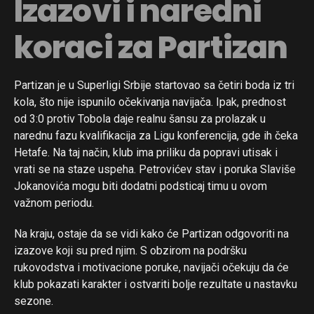
Izazovi i naredni
koraci za Partizan
Partizan je u Superligi Srbije startovao sa četiri boda iz tri
kola, što nije ispunilo očekivanja navijača. Ipak, prednost
od 3:0 protiv Tobola daje realnu šansu za prolazak u
narednu fazu kvalifikacija za Ligu konferencija, gde ih čeka
Hetafe. Na taj način, klub ima priliku da popravi utisak i
vrati se na staze uspeha. Petrovićev stav i poruka Slaviše
Jokanovića mogu biti dodatni podsticaj timu u ovom
važnom periodu.
Na kraju, ostaje da se vidi kako će Partizan odgovoriti na
izazove koji su pred njim. S obzirom na podršku
rukovodstva i motivacione poruke, navijači očekuju da će
klub pokazati karakter i ostvariti bolje rezultate u nastavku
sezone.