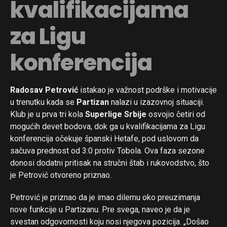
kvalifikacijama
za Ligu
konferencija
Radosav Petrović
istakao je važnost podrške i motivacije
u trenutku kada se
Partizan
nalazi u izazovnoj situaciji.
Klub je u prva tri kola
Superlige Srbije
osvojio četiri od
mogućih devet bodova, dok ga u kvalifikacijama za Ligu
konferencija očekuje španski Hetafe, pod uslovom da
sačuva prednost od 3:0 protiv Tobola. Ova faza sezone
donosi dodatni pritisak na stručni štab i rukovodstvo, što
je Petrović otvoreno priznao.
Petrović je priznao da je imao dilemu oko preuzimanja
nove funkcije u Partizanu. Pre svega, naveo je da je
svestan odgovornosti koju nosi njegova pozicija. „Došao