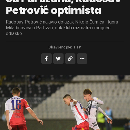
Petrović optimista
Radosav Petrović najavio dolazak Nikole Čumića i Igora
Miladinovića u Partizan, dok klub razmatra i moguće
odlaske.
Objavljeno pre:
1 sat