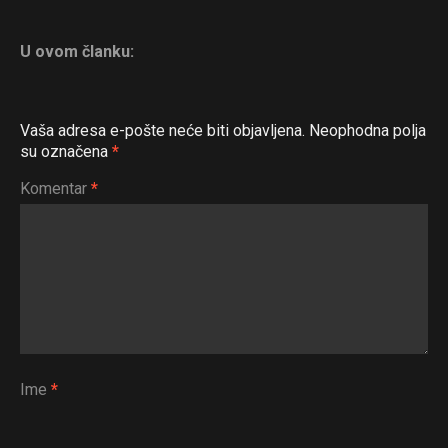
U ovom članku:
Vaša adresa e-pošte neće biti objavljena.
Neophodna polja
su označena
*
Komentar
*
Ime
*