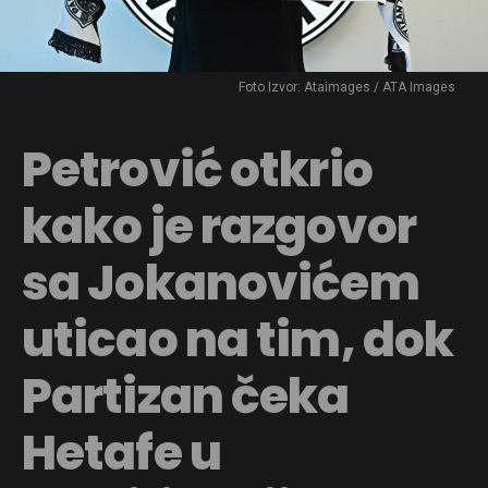
Foto Izvor: Ataimages / ATA Images
Petrović otkrio
kako je razgovor
sa Jokanovićem
uticao na tim, dok
Partizan čeka
Hetafe u