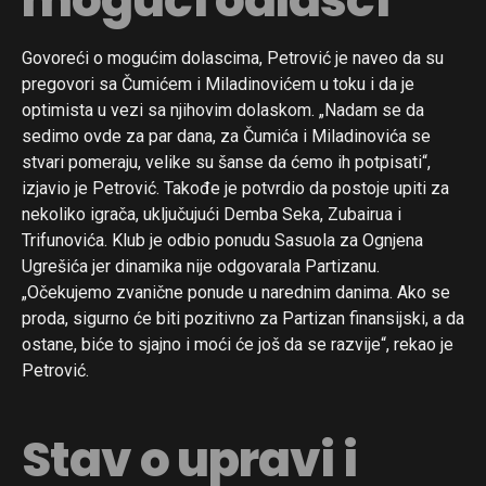
Govoreći o mogućim dolascima, Petrović je naveo da su
pregovori sa Čumićem i Miladinovićem u toku i da je
optimista u vezi sa njihovim dolaskom. „Nadam se da
sedimo ovde za par dana, za Čumića i Miladinovića se
stvari pomeraju, velike su šanse da ćemo ih potpisati“,
izjavio je Petrović. Takođe je potvrdio da postoje upiti za
nekoliko igrača, uključujući Demba Seka, Zubairua i
Trifunovića. Klub je odbio ponudu Sasuola za Ognjena
Ugrešića jer dinamika nije odgovarala Partizanu.
„Očekujemo zvanične ponude u narednim danima. Ako se
proda, sigurno će biti pozitivno za Partizan finansijski, a da
ostane, biće to sjajno i moći će još da se razvije“, rekao je
Petrović.
Stav o upravi i