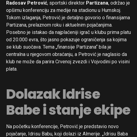
Radosav Petrović
, sportski direktor
Partizana
, održao je
opširnu konferenciju za medije na stadionu u Humskoj.
Tokom izlaganja, Petrović je detaljno govorio o finansijama
Partizana, prelaznom roku i aktuelnim pojačanjima.
Posebno je istakao da najplaćeniji igrač u klubu prima platu
od 20.000 evra, što jasno pokazuje ograničenja sa kojima
se klub suočava. Tema „finansije Partizana“ bila je
centralna u njegovom obraćanju, a Petrović je naglasio da
klub ne može da parira Crvenoj zvezdi i Vojvodini po visini
plata.
Dolazak Idrise
Babe i stanje ekipe
Na početku konferencije, Petrović je predstavio novo
pojačanje, Idrisu Babu, koji dolazi iz Almerije. „Idrisu Baba