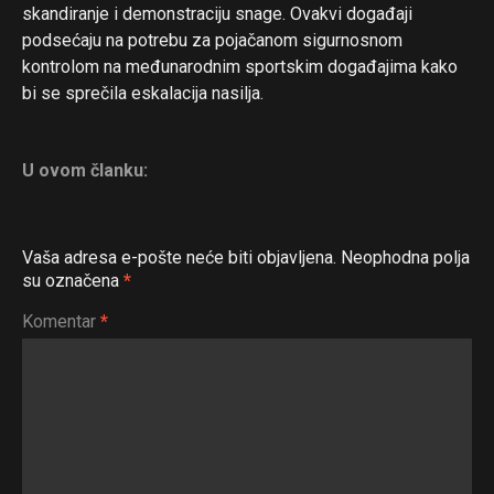
skandiranje i demonstraciju snage. Ovakvi događaji
podsećaju na potrebu za pojačanom sigurnosnom
kontrolom na međunarodnim sportskim događajima kako
bi se sprečila eskalacija nasilja.
U ovom članku:
Vaša adresa e-pošte neće biti objavljena.
Neophodna polja
su označena
*
Komentar
*