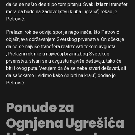
da će se nešto desiti po tom pitanju. Svaki izlazni transfer
mora da bude na zadovoljstvu kluba i igrača“, rekao je
Petrović.
Prelazni rok se odvija sporije nego inače, što Petrović
objašnjava održavanjem Svetskog prvenstva. On očekuje
da će se najviše transfera realizovati tokom avgusta.
„Prelazni rok nije u najvećoj brzini zbog Svetskog
prvenstva, stvari se u avgustu najviše dešavaju, tako će
biti i ovog puta. Verujem da će se neke stvari dešavati, ali
da sačekamo i vidimo kako će biti na kraju“, dodao je
Petrović.
Ponude za
Ognjena Ugrešića