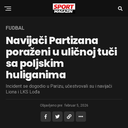
FUDBAL
Navijači Partizana
poraženi u uličnoj tuči
sa poljskim
huliganima
Incident se dogodio u Parizu, učestvovali su i navijači
Liona i LKS Lođa
Objavljeno pre:
februar 5, 2026