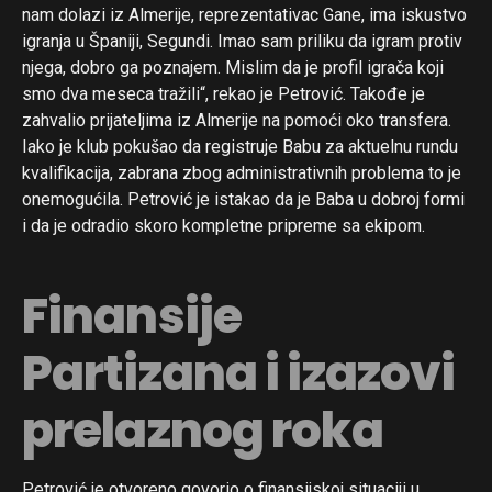
nam dolazi iz Almerije, reprezentativac Gane, ima iskustvo
igranja u Španiji, Segundi. Imao sam priliku da igram protiv
njega, dobro ga poznajem. Mislim da je profil igrača koji
smo dva meseca tražili“, rekao je Petrović. Takođe je
zahvalio prijateljima iz Almerije na pomoći oko transfera.
Iako je klub pokušao da registruje Babu za aktuelnu rundu
kvalifikacija, zabrana zbog administrativnih problema to je
onemogućila. Petrović je istakao da je Baba u dobroj formi
i da je odradio skoro kompletne pripreme sa ekipom.
Finansije
Partizana i izazovi
prelaznog roka
Petrović je otvoreno govorio o finansijskoj situaciji u