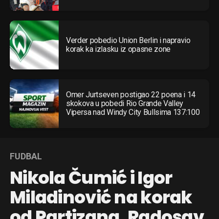
Verder pobedio Union Berlin i napravio
korak ka izlasku iz opasne zone
Omer Jurtseven postigao 22 poena i 14
skokova u pobedi Rio Grande Valley
Vipersa nad Windy City Bullsima 137:100
FUDBAL
Nikola Čumić i Igor
Miladinović na korak
od Partizana, Radosav