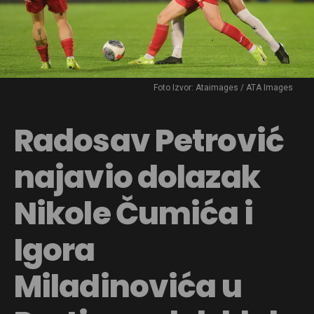
Foto Izvor: Ataimages / ATA Images
Radosav Petrović
najavio dolazak
Nikole Čumića i
Igora
Miladinovića u