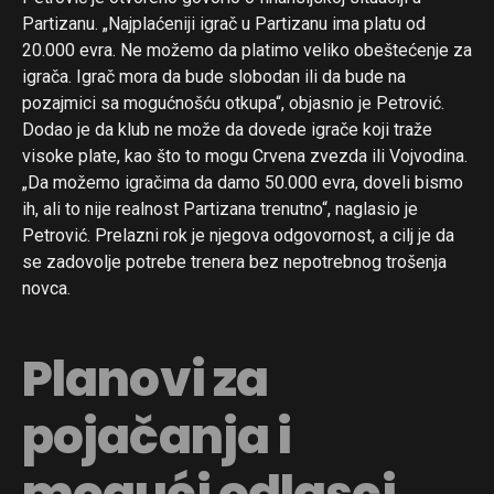
Partizanu. „Najplaćeniji igrač u Partizanu ima platu od
20.000 evra. Ne možemo da platimo veliko obeštećenje za
igrača. Igrač mora da bude slobodan ili da bude na
pozajmici sa mogućnošću otkupa“, objasnio je Petrović.
Dodao je da klub ne može da dovede igrače koji traže
visoke plate, kao što to mogu Crvena zvezda ili Vojvodina.
„Da možemo igračima da damo 50.000 evra, doveli bismo
ih, ali to nije realnost Partizana trenutno“, naglasio je
Petrović. Prelazni rok je njegova odgovornost, a cilj je da
se zadovolje potrebe trenera bez nepotrebnog trošenja
novca.
Planovi za
pojačanja i
mogući odlasci