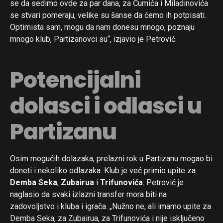
se da sedimo ovde za par dana, za Čumića i Miladinovića
se stvari pomeraju, velike su šanse da ćemo ih potpisati.
Optimista sam, mogu da nam donesu mnogo, poznaju
mnogo klub, Partizanovci su“, izjavio je Petrović.
Potencijalni
dolasci i odlasci u
Partizanu
Osim mogućih dolazaka, prelazni rok u Partizanu mogao bi
doneti i nekoliko odlazaka. Klub je već primio upite za
Demba Seka
,
Zubairua
i
Trifunovića
. Petrović je
naglasio da svaki izlazni transfer mora biti na
zadovoljstvo i kluba i igrača. „Nužno ne, ali imamo upite za
Demba Seka, za Zubairua, za Trifunovića i nije isključeno