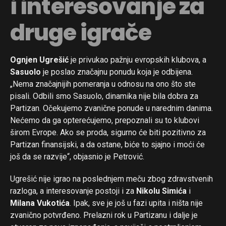
i interesovanje za
druge igrače
Ognjen Ugrešić
je privukao pažnju evropskih klubova, a
Sasuolo
je poslao značajnu ponudu koja je odbijena.
„Nema značajnijih pomeranja u odnosu na ono što ste
pisali. Odbili smo Sasuolo, dinamika nije bila dobra za
Partizan. Očekujemo zvanične ponude u narednim danima.
Nećemo da ga opterećujemo, prepoznali su to klubovi
širom Evrope. Ako se proda, sigurno će biti pozitivno za
Partizan finansijski, a da ostane, biće to sjajno i moći će
još da se razvije“, objasnio je Petrović.
Ugrešić nije igrao na poslednjem meču zbog zdravstvenih
razloga, a interesovanje postoji i za
Nikolu Simića
i
Milana Vukotića
. Ipak, sve je još u fazi upita i ništa nije
zvanično potvrđeno. Prelazni rok u Partizanu i dalje je