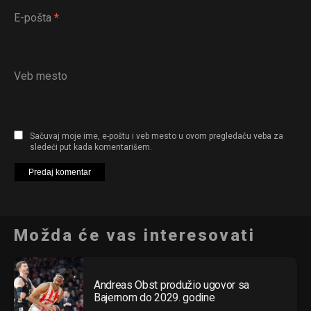
E-pošta
*
Veb mesto
Sačuvaj moje ime, e-poštu i veb mesto u ovom pregledaču veba za
sledeći put kada komentarišem.
Možda će vas interesovati
Andreas Obst produžio ugovor sa
Bajernom do 2029. godine