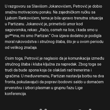
U razgovoru sa Slavišom Jokanovićem, Petrović je dobio
snažnu motivacionu poruku. Na zajedničkom ručku sa
Ljubom Rankovićem, tema je bila upravo trenutna situacija
u Partizanu. Jokanović je, primetivši umor kod
sagovornika, rekao: „Raćo, osmeh na lice, i kada smo u
go**ima, mi smo Partizan.“ Ova izjava dodatno je podigla
moral rukovodstva i stručnog štaba, što je u ovom periodu
od velikog značaja.
Osim toga, Petrović je naglasio da je komunikacija između
stručnog štaba i kluba ključna za napredak. Zbog toga se
trudi da bude spona koja će olakšati rad trenerima i
igračima. U međuvremenu, Partizan nastavlja borbu na dva
fronta, pokušavajući da popravi bodovni saldo u domaćem
prvenstvu i izbori plasman u grupnu fazu Lige
konferencija.