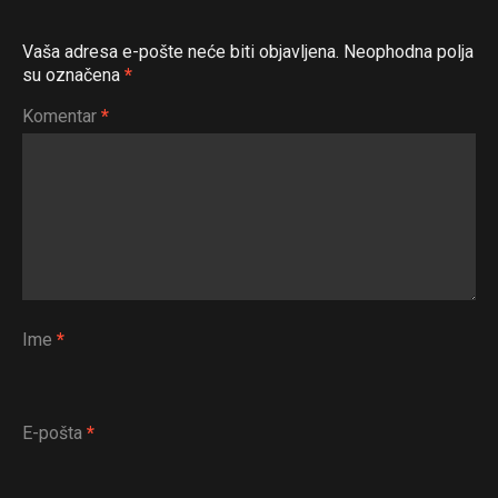
Vaša adresa e-pošte neće biti objavljena.
Neophodna polja
su označena
*
Komentar
*
Ime
*
E-pošta
*