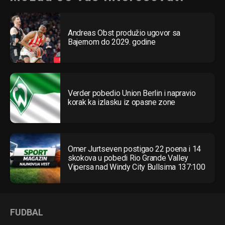
Andreas Obst produžio ugovor sa
Bajernom do 2029. godine
Verder pobedio Union Berlin i napravio
korak ka izlasku iz opasne zone
Omer Jurtseven postigao 22 poena i 14
skokova u pobedi Rio Grande Valley
Vipersa nad Windy City Bullsima 137:100
FUDBAL