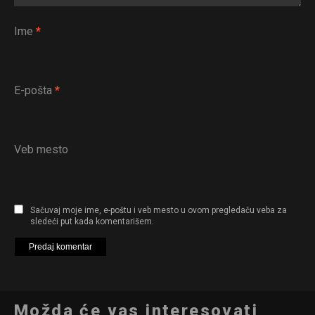
Ime
*
Flipboard
Reddit
E-pošta
*
Pinterest
Whatsapp
Email
Veb mesto
Sačuvaj moje ime, e-poštu i veb mesto u ovom pregledaču veba za
sledeći put kada komentarišem.
Možda će vas interesovati