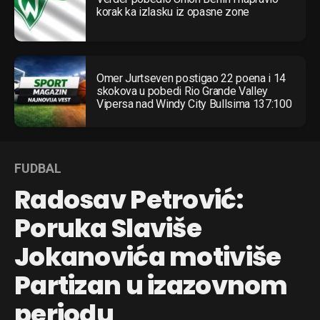
korak ka izlasku iz opasne zone
Omer Jurtseven postigao 22 poena i 14
skokova u pobedi Rio Grande Valley
Vipersa nad Windy City Bullsima 137:100
FUDBAL
Radosav Petrović:
Poruka Slaviše
Jokanovića motiviše
Partizan u izazovnom
periodu