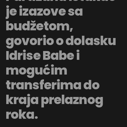
je izazove sa
budžetom,
govorio o dolasku
Idrise Babe i
mogućim
transferima do
kraja prelaznog
roka.