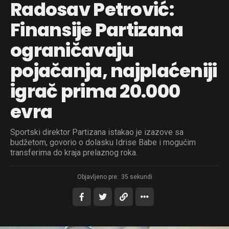
Radosav Petrović:
Finansije Partizana
ograničavaju
pojačanja, najplaćeniji
igrač prima 20.000
evra
Sportski direktor Partizana istakao je izazove sa
budžetom, govorio o dolasku Idrise Babe i mogućim
transferima do kraja prelaznog roka.
Objavljeno pre:
35 sekundi