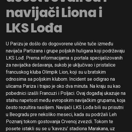
navijači Liona i
LKS Lođa
U Parizu je došlo do dogovorene ulične tuče između
navijača Partizana i grupe poljskih huligana koji podržavaju
LKS Lođ. Prema informacijama s portala specijalizovanih
za navijačka dešavanja, sukob je uključivao i pristalice
francuskog kluba Olimpik Lion, koji su u bratskim
odnosima sa poljskim klubom. Incident se odigrao na
ulicama Pariza i trajao je oko dva minuta. Na kraju su kao
pobednici izašli Francuzi i Poljaci. Ovaj događaj ukazuje na
stalnu napetost među evropskim navijačkim grupama, koja
često rezultira nasiljem. Navijači LKS Lođa bili su prisutni
u Beogradu pre nekoliko meseci, kada su podržali Leh
Poznanj tokom gostovanja Crvenoj zvezdi. Tokom te
posete istakli su se u ‘kavezu’ stadiona Marakana, uz