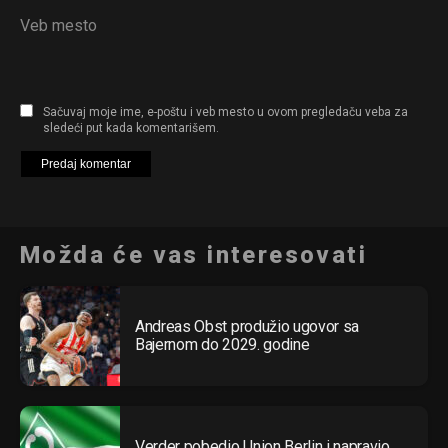
Veb mesto
Sačuvaj moje ime, e-poštu i veb mesto u ovom pregledaču veba za
sledeći put kada komentarišem.
Možda će vas interesovati
Andreas Obst produžio ugovor sa
Bajernom do 2029. godine
Verder pobedio Union Berlin i napravio