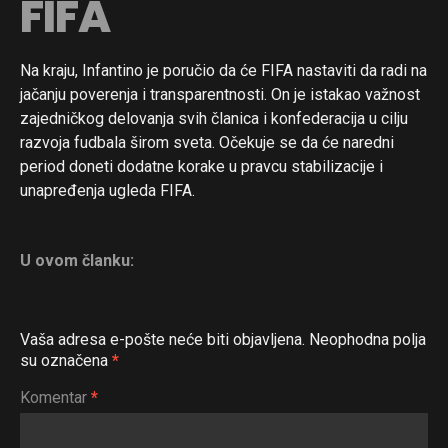
FIFA
Na kraju, Infantino je poručio da će FIFA nastaviti da radi na
jačanju poverenja i transparentnosti. On je istakao važnost
zajedničkog delovanja svih članica i konfederacija u cilju
razvoja fudbala širom sveta. Očekuje se da će naredni
period doneti dodatne korake u pravcu stabilizacije i
unapređenja ugleda FIFA.
U ovom članku:
Vaša adresa e-pošte neće biti objavljena.
Neophodna polja
su označena
*
Komentar
*