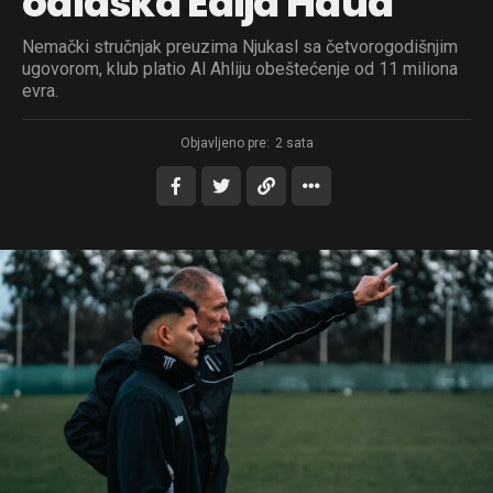
odlaska Edija Haua
Nemački stručnjak preuzima Njukasl sa četvorogodišnjim
ugovorom, klub platio Al Ahliju obeštećenje od 11 miliona
evra.
Objavljeno pre:
2 sata