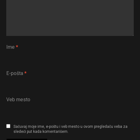
Ime
*
E-pošta
*
Veb mesto
Sačuvaj moje ime, e-poštu i veb mesto u ovom pregledaču veba za
sledeći put kada komentarišem.