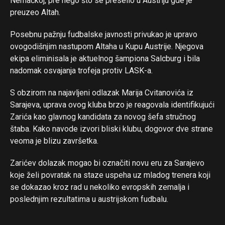
Nemačkoj, pre nego što se preselio u Austriju gde je
preuzeo Altah.
Posebnu pažnju fudbalske javnosti privukao je upravo
ovogodišnjim nastupom Altaha u Kupu Austrije. Njegova
ekipa eliminisala je aktuelnog šampiona Salcburg i bila
nadomak osvajanja trofeja protiv LASK-a.
S obzirom na najavljeni odlazak Marija Cvitanovića iz
Sarajeva, uprava ovog kluba brzo je reagovala identifikujući
Zarića kao glavnog kandidata za novog šefa stručnog
štaba. Kako navode izvori bliski klubu, dogovor dve strane
veoma je blizu završetka.
Zarićev dolazak mogao bi označiti novu eru za Sarajevo
koje želi povratak na staze uspeha uz mladog trenera koji
se dokazao kroz rad u nekoliko evropskih zemalja i
poslednjim rezultatima u austrijskom fudbalu.