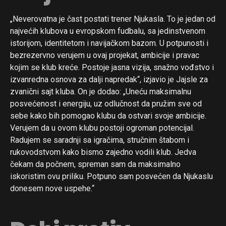
„Neverovatna je čast postati trener Njukasla. To je jedan od
najvećih klubova u evropskom fudbalu, sa jedinstvenom
istorijom, identitetom i navijačkom bazom. U potpunosti i
bezrezervno verujem u ovaj projekat, ambicije i pravac
kojim se klub kreće. Postoje jasna vizija, snažno vođstvo i
izvanredna osnova za dalji napredak“, izjavio je Jajsle za
zvanični sajt kluba. On je dodao: „Uneću maksimalnu
posvećenost i energiju, uz odlučnost da pružim sve od
sebe kako bih pomogao klubu da ostvari svoje ambicije.
Verujem da u ovom klubu postoji ogroman potencijal.
Radujem se saradnji sa igračima, stručnim štabom i
rukovodstvom kako bismo zajedno vodili klub. Jedva
čekam da počnem, spreman sam da maksimalno
iskoristim ovu priliku. Potpuno sam posvećen da Njukaslu
donesem nove uspehe.“