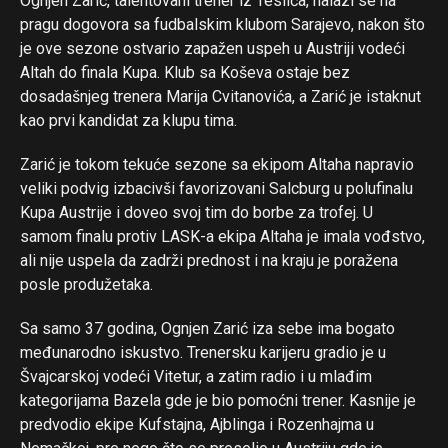
Ognjen Zarić, talentovani trener iz Teslića, nalazi se na
pragu dogovora sa fudbalskim klubom Sarajevo, nakon što
je ove sezone ostvario zapažen uspeh u Austriji vodeći
Altah do finala Kupa. Klub sa Koševa ostaje bez
dosadašnjeg trenera Marija Cvitanovića, a Zarić je istaknut
kao prvi kandidat za klupu tima.
Zarić je tokom tekuće sezone sa ekipom Altaha napravio
veliki podvig izbacivši favorizovani Salcburg u polufinalu
Kupa Austrije i doveo svoj tim do borbe za trofej. U
samom finalu protiv LASK-a ekipa Altaha je imala vođstvo,
ali nije uspela da zadrži prednost i na kraju je poražena
posle produžetaka.
Sa samo 37 godina, Ognjen Zarić iza sebe ima bogato
međunarodno iskustvo. Trenersku karijeru gradio je u
Švajcarskoj vodeći Vitetur, a zatim radio i u mlađim
kategorijama Bazela gde je bio pomoćni trener. Kasnije je
predvodio ekipe Kufstajna, Ajblinga i Rozenhajma u