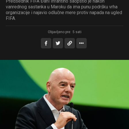
Predsednik FIFA Đani Infantino saopštio je nakon
vanrednog sastanka u Maroku da ima punu podršku vrha
organizacije i najavio odlučne mere protiv napada na ugled
FIFA.
Objavljeno pre:
5 sati