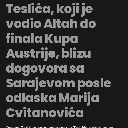
Teslića, koji je
vodio Altah do
finala Kupa
Austrije, blizu
dogovora sa
Sarajevom posle
odlaska Marija
Cvitanovića