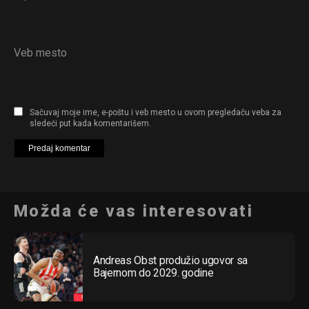
Veb mesto
Sačuvaj moje ime, e-poštu i veb mesto u ovom pregledaču veba za
sledeći put kada komentarišem.
Možda će vas interesovati
Flipboard
Reddit
Andreas Obst produžio ugovor sa
Bajernom do 2029. godine
Pinterest
Whatsapp