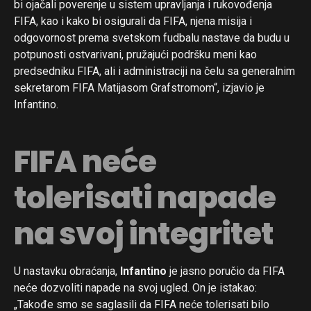
bi ojačali poverenje u sistem upravljanja i rukovođenja
FIFA, kao i kako bi osigurali da FIFA, njena misija i
odgovornost prema svetskom fudbalu nastave da budu u
potpunosti ostvarivani, pružajući podršku meni kao
predsedniku FIFA, ali i administraciji na čelu sa generalnim
sekretarom FIFA Matijasom Grafstromom“, izjavio je
Infantino.
FIFA neće
tolerisati napade
na svoj integritet
U nastavku obraćanja,
Infantino
je jasno poručio da FIFA
neće dozvoliti napade na svoj ugled. On je istakao:
„Takođe smo se saglasili da FIFA neće tolerisati bilo