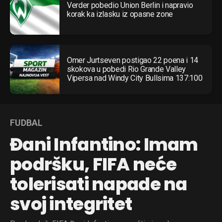
Verder pobedio Union Berlin i napravio
korak ka izlasku iz opasne zone
Omer Jurtseven postigao 22 poena i 14
skokova u pobedi Rio Grande Valley
Vipersa nad Windy City Bullsima 137:100
FUDBAL
Đani Infantino: Imam
podršku, FIFA neće
tolerisati napade na
svoj integritet