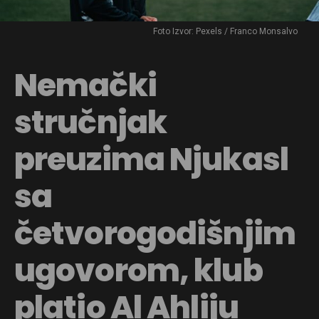
Foto Izvor: Pexels / Franco Monsalvo
Nemački
stručnjak
preuzima Njukasl
sa
četvorogodišnjim
ugovorom, klub
platio Al Ahliju