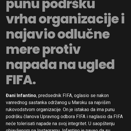
punu podršku
vrha organizacije i
najavio odlučne
mere protiv
napada na ugled
FIFA.
Đani Infantino
, predsednik FIFA, oglasio se nakon
vanrednog sastanka održanog u Maroku sa najvišim
rukovodstvom organizacije. On je istakao da ima punu
podršku članova Upravnog odbora FIFA i naglasio da FIFA
neće tolerisati napade na svoj integritet. U saopštenju
objavljenom na Instagramu, Infantino je naveo da su