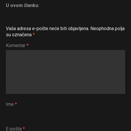
U ovom članku:
Vaša adresa e-pošte neće biti objavljena.
Neophodna polja
su označena
*
Komentar
*
Ime
*
E-pošta
*