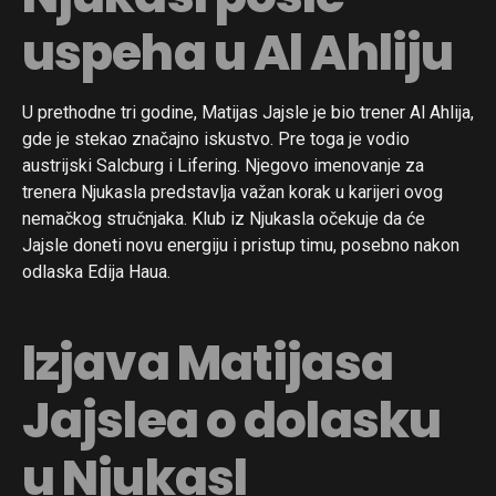
uspeha u Al Ahliju
U prethodne tri godine, Matijas Jajsle je bio trener Al Ahlija,
gde je stekao značajno iskustvo. Pre toga je vodio
austrijski Salcburg i Lifering. Njegovo imenovanje za
trenera Njukasla predstavlja važan korak u karijeri ovog
nemačkog stručnjaka. Klub iz Njukasla očekuje da će
Jajsle doneti novu energiju i pristup timu, posebno nakon
odlaska Edija Haua.
Izjava Matijasa
Jajslea o dolasku
u Njukasl