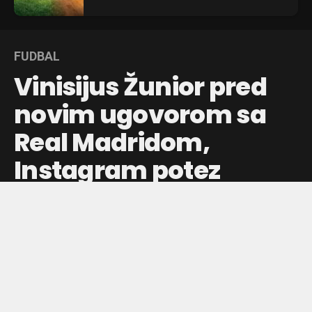
FUDBAL
Vinisijus Žunior pred
novim ugovorom sa
Real Madridom,
Instagram potez
izazvao reakcije
Brazilski fudbaler Vinisijus Žunior dobio je novu ponudu od
Real Madrida, dok je neočekivanim potezom na
Instagramu dodatno podgrejao spekulacije o svojoj
budućnosti.
Objavljeno pre:
6 sati