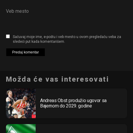
Veb mesto
Sačuvaj moje ime, e-poštu i veb mesto u ovom pregledaču veba za
sledeći put kada komentarišem.
Možda će vas interesovati
Andreas Obst produžio ugovor sa
Bajernom do 2029. godine