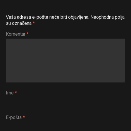
Vaša adresa e-pošte neće biti objavljena.
Neophodna polja
su označena
*
Komentar
*
Ime
*
E-pošta
*