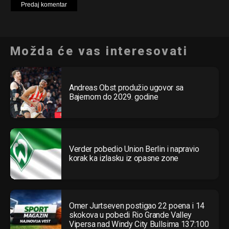
Možda će vas interesovati
Andreas Obst produžio ugovor sa
Bajernom do 2029. godine
Verder pobedio Union Berlin i napravio
korak ka izlasku iz opasne zone
Omer Jurtseven postigao 22 poena i 14
skokova u pobedi Rio Grande Valley
Vipersa nad Windy City Bullsima 137:100