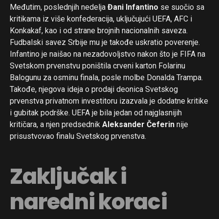
Međutim, poslednjih nedelja
Đani Infantino
se suočio sa
kritikama iz više konfederacija, uključujući UEFA, AFC i
Konkakaf, kao i od strane brojnih nacionalnih saveza.
Fudbalski savez Srbije mu je takođe uskratio poverenje.
Infantino je naišao na nezadovoljstvo nakon što je FIFA na
Svetskom prvenstvu poništila crveni karton Folarinu
Balogunu za osminu finala, posle molbe Donalda Trampa.
Takođe, njegova ideja o prodaji deonica Svetskog
prvenstva privatnom investitoru izazvala je dodatne kritike
i gubitak podrške. UEFA je bila jedan od najglasnijih
kritičara, a njen predsednik
Aleksander Čeferin
nije
prisustvovao finalu Svetskog prvenstva.
Zaključak i
naredni koraci