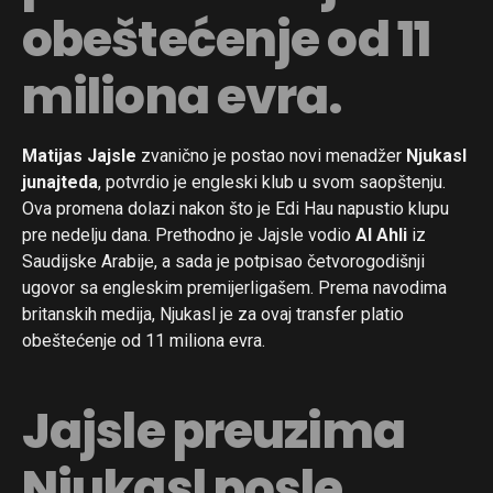
obeštećenje od 11
miliona evra.
Matijas Jajsle
zvanično je postao novi menadžer
Njukasl
junajteda
, potvrdio je engleski klub u svom saopštenju.
Ova promena dolazi nakon što je Edi Hau napustio klupu
pre nedelju dana. Prethodno je Jajsle vodio
Al Ahli
iz
Saudijske Arabije, a sada je potpisao četvorogodišnji
ugovor sa engleskim premijerligašem. Prema navodima
britanskih medija, Njukasl je za ovaj transfer platio
obeštećenje od 11 miliona evra.
Jajsle preuzima
Njukasl posle