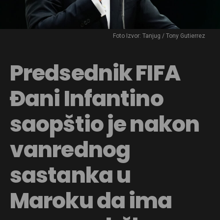
Foto Izvor: Tanjug / Tony Gutierrez
Predsednik FIFA
Đani Infantino
saopštio je nakon
vanrednog
sastanka u
Maroku da ima