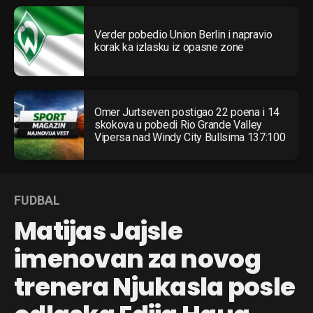
Email
Verder pobedio Union Berlin i napravio
korak ka izlasku iz opasne zone
Omer Jurtseven postigao 22 poena i 14
skokova u pobedi Rio Grande Valley
Vipersa nad Windy City Bullsima 137:100
FUDBAL
Matijas Jajsle
imenovan za novog
trenera Njukasla posle