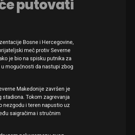
će putovati
zentacije Bosne i Hercegovine,
rijateljski meč protiv Severne
ko je bio na spisku putnika za
i u mogućnosti da nastupi zbog
everne Makedonije završen je
og stadiona. Tokom zagrevanja
o nezgodu i teren napustio uz
među saigračima i stručnim