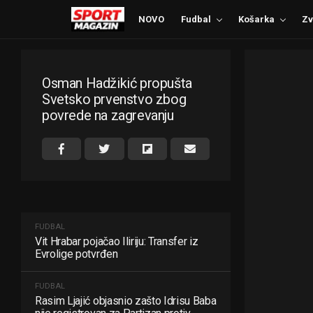
NOVO
Fudbal
Košarka
Zv
Osman Hadžikić propušta
Svetsko prvenstvo zbog
povrede na zagrevanju
FUDBAL
Vit Hrabar pojačao Iliriju: Transfer iz
Evrolige potvrđen
FUDBAL
Rasim Ljajić objasnio zašto Idrisu Baba