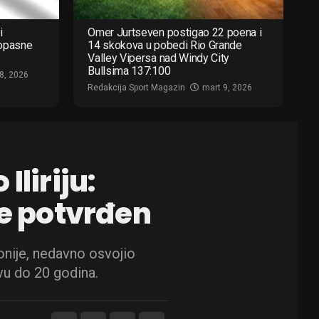
i
Omer Jurtseven postigao 22 poena i
 opasne
14 skokova u pobedi Rio Grande
Valley Vipersa nad Windy City
Bullsima 137:100
8, 2026
Redakcija Sport Magazin
mart 9, 2026
Iliriju:
ge potvrđen
onije, nedavno osvojio
vu do 20 godina.