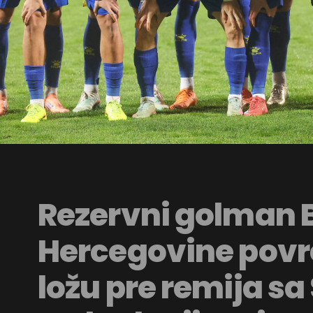
Rezervni golman B
Hercegovine povr
ložu pre remija s