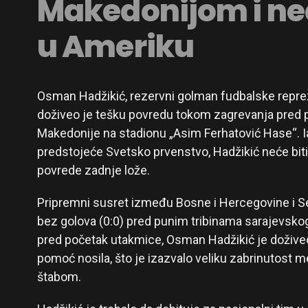
Makedonijom i ne
u Ameriku
Osman Hadžikić, rezervni golman fudbalske repre
doživeo je tešku povredu tokom zagrevanja pred p
Makedonije na stadionu „Asim Ferhatović Hase“. Ia
predstojeće Svetsko prvenstvo, Hadžikić neće bit
povrede zadnje lože.
Pripremni susret između Bosne i Hercegovine i S
bez golova (0:0) pred punim tribinama sarajevsk
pred početak utakmice, Osman Hadžikić je dožive
pomoć nosila, što je izazvalo veliku zabrinutost 
štabom.