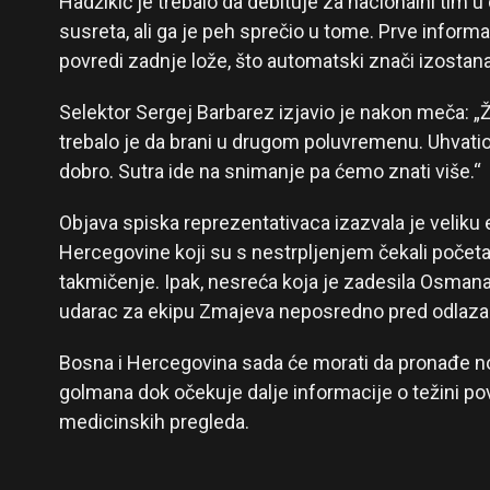
Hadžikić je trebalo da debituje za nacionalni ti
susreta, ali ga je peh sprečio u tome. Prve informa
povredi zadnje lože, što automatski znači izostan
Selektor Sergej Barbarez izjavio je nakon meča: „
trebalo je da brani u drugom poluvremenu. Uhvatio 
dobro. Sutra ide na snimanje pa ćemo znati više.“
Objava spiska reprezentativaca izazvala je veliku
Hercegovine koji su s nestrpljenjem čekali počet
takmičenje. Ipak, nesreća koja je zadesila Osmana 
udarac za ekipu Zmajeva neposredno pred odlaza
Bosna i Hercegovina sada će morati da pronađe no
golmana dok očekuje dalje informacije o težini p
medicinskih pregleda.