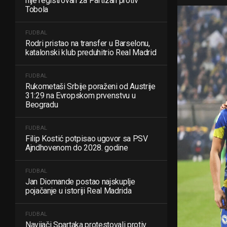
nije registrovan za Partizan protiv
Tobola
FUDBAL
Rodri pristao na transfer u Barselonu,
katalonski klub preduhitrio Real Madrid
FUDBAL
Rukometaši Srbije poraženi od Austrije
31:29 na Evropskom prvenstvu u
Beogradu
FUDBAL
Filip Kostić potpisao ugovor sa PSV
Ajndhovenom do 2028. godine
FUDBAL
Jan Diomande postao najskuplje
pojačanje u istoriji Real Madrida
FUDBAL
Navijači Spartaka protestovali protiv