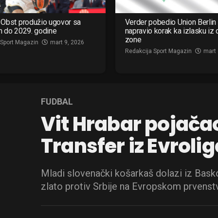
Obst produžio ugovor sa
Verder pobedio Union Berlin 
m do 2029. godine
napravio korak ka izlasku iz
zone
 Sport Magazin
mart 9, 2026
Redakcija Sport Magazin
mart 
FUDBAL
Vit Hrabar pojačao 
Transfer iz Evroli
Mladi slovenački košarkaš dolazi iz Bask
zlato protiv Srbije na Evropskom prvenst