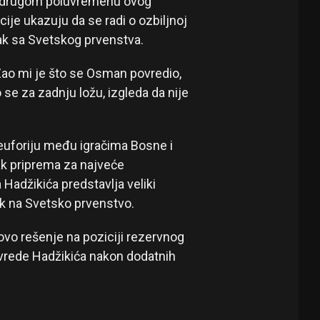
m u drugom poluvremenu ovog
cije ukazuju da se radi o ozbiljnoj
ak sa Svetskog prvenstva.
Žao mi je što se Osman povredio,
se za zadnju ložu, izgleda da nije
 euforiju među igračima Bosne i
ak priprema za najveće
Hadžikića predstavlja veliki
k na Svetsko prvenstvo.
vo rešenje na poziciji rezervnog
ovrede Hadžikića nakon dodatnih