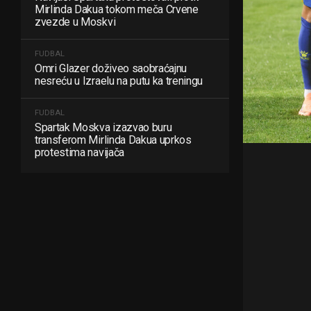
Mirlinda Dakua tokom meča Crvene
zvezde u Moskvi
FUDBAL
Omri Glazer doživeo saobraćajnu
nesreću u Izraelu na putu ka treningu
FUDBAL
Spartak Moskva izazvao buru
transferom Mirlinda Dakua uprkos
protestima navijača