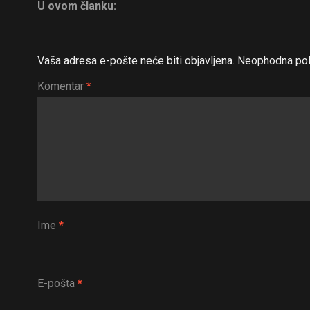
U ovom članku:
Vaša adresa e-pošte neće biti objavljena.
Neophodna pol
Komentar
*
Ime
*
E-pošta
*