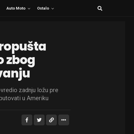
Auto Moto
Ostalo
ropušta
o zbog
vanju
redio zadnju ložu pre
putovati u Ameriku