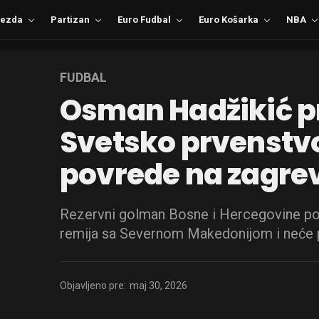
ezda
Partizan
Euro Fudbal
Euro Košarka
NBA
FUDBAL
Osman Hadžikić p
Svetsko prvenstv
povrede na zagre
Rezervni golman Bosne i Hercegovine pov
remija sa Severnom Makedonijom i neće 
Objavljeno pre:
maj 30, 2026