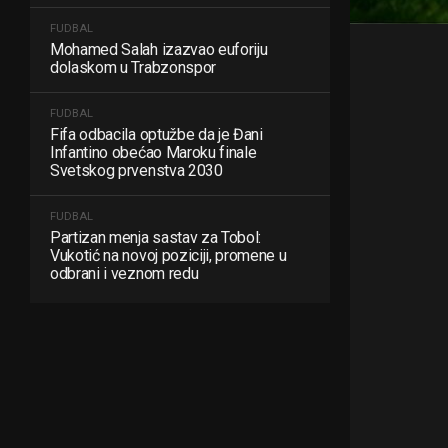
FUDBAL
Mohamed Salah izazvao euforiju
dolaskom u Trabzonspor
FUDBAL
Fifa odbacila optužbe da je Đani
Infantino obećao Maroku finale
Svetskog prvenstva 2030
FUDBAL
Partizan menja sastav za Tobol:
Vukotić na novoj poziciji, promene u
odbrani i veznom redu