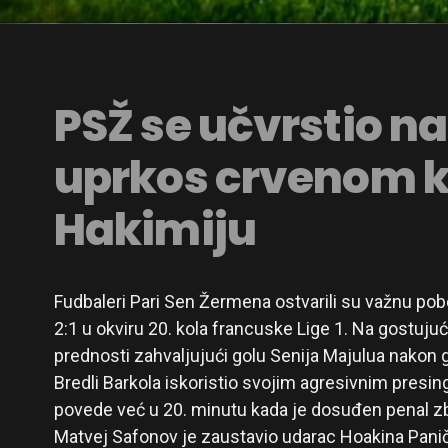
PSŽ se učvrstio na
uprkos crvenom 
Hakimiju
Fudbaleri Pari Sen Žermena ostvarili su važnu pob
2:1 u okviru 20. kola francuske Lige 1. Na gostuj
prednosti zahvaljujući golu Senija Majulua nakon
Bredli Barkola iskoristio svojim agresivnim presin
povede već u 20. minutu kada je dosuđen penal zb
Matvej Safonov je zaustavio udarac Hoakina Paniče