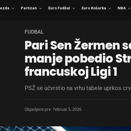
ezda
Partizan
Euro Fudbal
Euro Košarka
NBA
FUDBAL
Pari Sen Žermen 
manje pobedio St
francuskoj Ligi 1
PSŽ se učvrstio na vrhu tabele uprkos c
Objavljeno pre:
februar 5, 2026