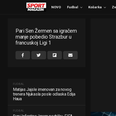
NOVO
Fudbal
Košarka
Zv
Pari Sen Žermen sa igračem
manje pobedio Strazbur u
francuskoj Ligi 1
FUDBAL
Matijas Jajsle imenovan za novog
trenera Njukasla posle odlaska Edija
Haua
FUDBAL