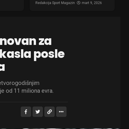
Redakcija Sport Magazin
mart 9, 2026
enovan za
kasla posle
a
etvorogodišnjim
je od 11 miliona evra.