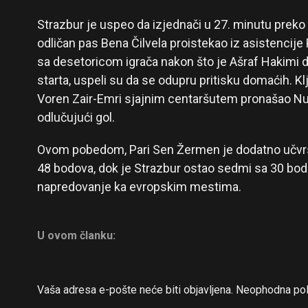
Strazbur je uspeo da izjednači u 27. minutu preko G
odličan pas Bena Čilvela proistekao iz asistencije P
sa desetoricom igrača nakon što je Ašraf Hakimi 
starta, uspeli su da se odupru pritisku domaćih. Kl
Voren Zair-Emri sjajnim centaršutem pronašao Nu
odlučujući gol.
Ovom pobedom, Pari Sen Žermen je dodatno učvrst
48 bodova, dok je Strazbur ostao sedmi sa 30 bod
napredovanje ka evropskim mestima.
U ovom članku:
Vaša adresa e-pošte neće biti objavljena.
Neophodna pol