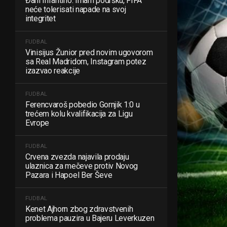
Đani Infantino: Imam podršku, FIFA
neće tolerisati napade na svoj
integritet
FUDBAL
Vinisijus Žunior pred novim ugovorom
sa Real Madridom, Instagram potez
izazvao reakcije
FUDBAL
Ferencvaroš pobedio Gornjik 1:0 u
trećem kolu kvalifikacija za Ligu
Evrope
FUDBAL
Crvena zvezda najavila prodaju
ulaznica za mečeve protiv Novog
Pazara i Hapoel Ber Ševe
FUDBAL
Kenet Ajhorn zbog zdravstvenih
problema pauzira u Bajeru Leverkuzen