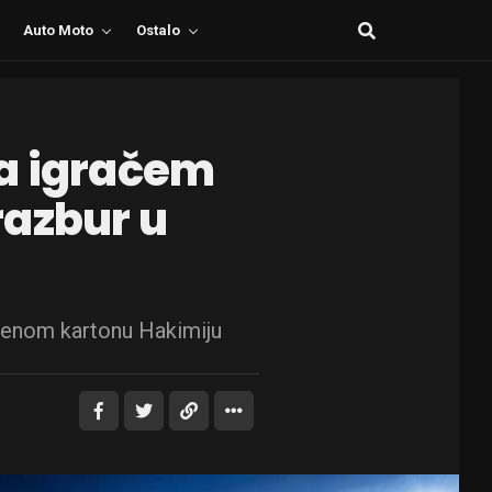
Auto Moto
Ostalo
sa igračem
razbur u
rvenom kartonu Hakimiju