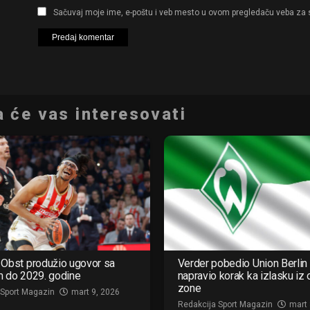
Sačuvaj moje ime, e-poštu i veb mesto u ovom pregledaču veba za 
 će vas interesovati
Obst produžio ugovor sa
Verder pobedio Union Berlin 
m do 2029. godine
napravio korak ka izlasku iz
zone
 Sport Magazin
mart 9, 2026
Redakcija Sport Magazin
mart 