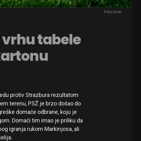
Foto Izvor:
 vrhu tabele
kartonu
edu protiv Strazbura rezultatom
ućem terenu, PSŽ je brzo došao do
 greške domaće odbrane, koju je
gom. Domaći tim imao je priliku da
og igranja rukom Markinjosa, ali
lija.