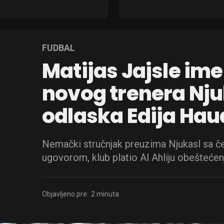
FUDBAL
Matijas Jajsle im
novog trenera Nju
odlaska Edija Hau
Nemački stručnjak preuzima Njukasl sa č
ugovorom, klub platio Al Ahliju obeštećen
Objavljeno pre:
2 minuta