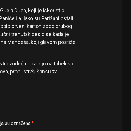
uela Duea, koji je iskoristio
aničelija. Iako su Parižani ostali
dobio crveni karton zbog grubog
jučni trenutak desio se kada je
na Mendeša, koji glavom postiže
io vodeću poziciju na tabeli sa
ova, propustivši šansu za
ja su označena
*