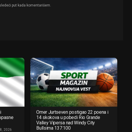
sledeći put kada komentarišem.
i
Omer Jurtseven postigao 22 poena i
 opasne
14 skokova u pobedi Rio Grande
Valley Vipersa nad Windy City
Bullsima 137:100
8, 2026