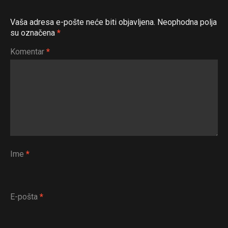
Vaša adresa e-pošte neće biti objavljena.
Neophodna polja
su označena
*
Komentar
*
Ime
*
E-pošta
*