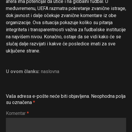
afera ima potencijal da utiče i na globalni fudbal. U
međuvremenu, UEFA razmatra pokretanje zvanične istrage,
dok javnost i dalje očekuje zvanične komentare iz obe
organizacije. Ova situacija pokazuje koliko su pitanja
integriteta i transparentnosti važna za fudbalske institucije
na najvišem nivou. Konačno, ostaje da se vidi kako će se
slučaj dalje razvijati i kakve će posledice imati za sve
uključene strane.
U ovom članku:
naslovna
Vaša adresa e-pošte neće biti objavljena.
Neophodna polja
su označena
*
Komentar
*