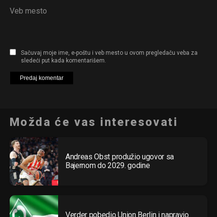
Veb mesto
Sačuvaj moje ime, e-poštu i veb mesto u ovom pregledaču veba za
sledeći put kada komentarišem.
Možda će vas interesovati
Andreas Obst produžio ugovor sa
Bajernom do 2029. godine
Verder pobedio Union Berlin i napravio