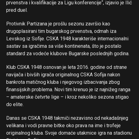
prvenstva i kvalifikacije za Ligu konferencije“, izjavio je Ilić
pred duel.
Protivnik Partizana je prošlu sezonu završio kao
drugoplasirani tim bugarskog prvenstva, odmah iza
Levskog iz Sofije. CSKA 1948 karakteriše internacionalni
sastav sa igračima sa više kontinenata, što je postalo
standard za vodeće klubove Bugarske poslednjih godina.
Klub CSKA 1948 osnovan je leta 2016. godine od strane
navijača i bivših igrača originalnog CSKA Sofija nakon
bankrota matičnog kluba i njegovog izbacivanja zbog
finansijskih problema. Novi tim krenuo je iz najnižeg ranga
– amaterske četvrte lige – i kroz nekoliko sezona stigao
do elite.
Danas se CSKA 1948 takmiči nezavisno od nekadašnjeg
velikana i vodi pravne bitke oko prava na ime i trofeje
originalnog kluba. Svoje domaće utakmice igra na stadionu