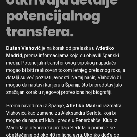
potencijalnog
transfera.
Dušan Vlahović
je na korak od prelaska u
Atletiko
Madrid
, prema informacijama koje su objavili španski
mediji. Potencijalni transfer ovog srpskog napadača
mogao bi biti realizovan tokom letnjeg prelaznog roka, a
detalji su već poznati javnosti. Na taj način, Vlahović bi
mogao da nastavi karijeru u Španiji, što bi predstavljalo
značajan korak u njegovoj profesionalnoj biografiji.
Prema navodima iz Španije,
Atletiko Madrid
razmatra
Vlahovića kao zamenu za Aleksandra Serlota, koji bi
mogao da napusti klub i pređe u Fenerbahče. Klub iz
Madrida je otvoren za prodaju Serlota, a pominje se
obeštećenje od oko 40 miliona evra. Ukoliko dođe do