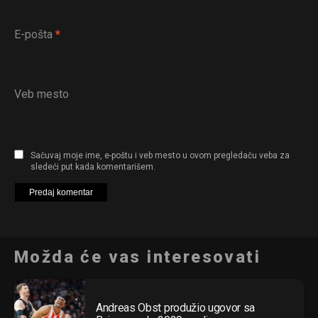
E-pošta
*
Veb mesto
Sačuvaj moje ime, e-poštu i veb mesto u ovom pregledaču veba za
sledeći put kada komentarišem.
Možda će vas interesovati
Andreas Obst produžio ugovor sa