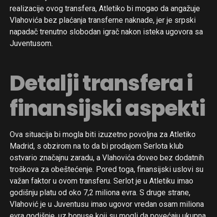
realizacije ovog transfera, Atletiko bi mogao da angažuje
Vlahovića bez plaćanja transferne naknade, jer je srpski
napadač trenutno slobodan igrač nakon isteka ugovora sa
Juventusom.
Detalji transfera i
finansijski aspekti
Ova situacija bi mogla biti izuzetno povoljna za Atletiko
Madrid, s obzirom na to da bi prodajom Serlota klub
Flipboard
ostvario značajnu zaradu, a Vlahovića doveo bez dodatnih
Reddit
troškova za obeštećenje. Pored toga, finansijski uslovi su
važan faktor u ovom transferu. Serlot je u Atletiku imao
Pinterest
godišnju platu od oko 7,2 miliona evra. S druge strane,
Whatsapp
Vlahović je u Juventusu imao ugovor vredan osam miliona
Email
evra godišnje, uz bonuse koji su mogli da povećaju ukupna