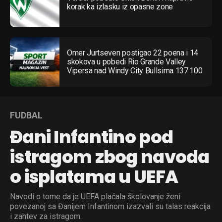
korak ka izlasku iz opasne zone
Omer Jurtseven postigao 22 poena i 14
skokova u pobedi Rio Grande Valley
Vipersa nad Windy City Bullsima 137:100
FUDBAL
Đani Infantino pod
istragom zbog navoda
o isplatama u UEFA
Navodi o tome da je UEFA plaćala školovanje ženi
povezanoj sa Đanijem Infantinom izazvali su talas reakcija
i zahtev za istragom.