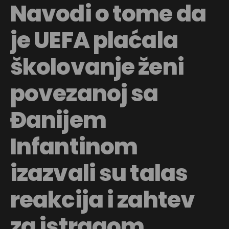
Navodi o tome da
je UEFA plaćala
školovanje ženi
povezanoj sa
Đanijem
Infantinom
izazvali su talas
reakcija i zahtev
za istragom.