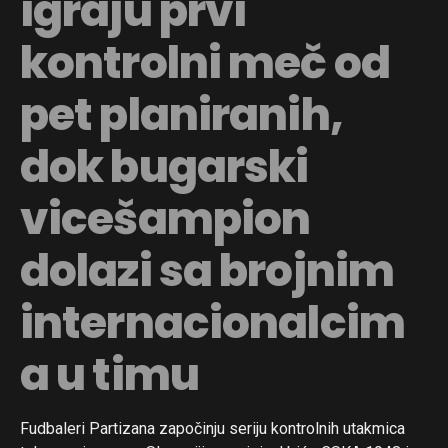
igraju prvi
kontrolni meč od
pet planiranih,
dok bugarski
vicešampion
dolazi sa brojnim
internacionalcim
a u timu
Fudbaleri Partizana započinju seriju kontrolnih utakmica