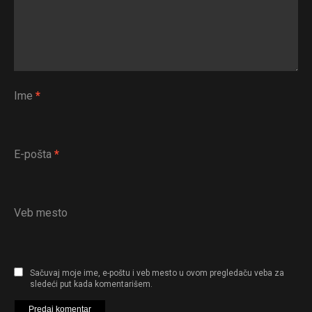
Ime
*
E-pošta
*
Veb mesto
Sačuvaj moje ime, e-poštu i veb mesto u ovom pregledaču veba za
sledeći put kada komentarišem.