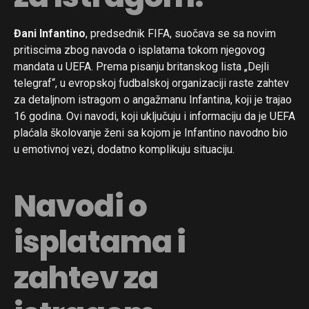
Đani Infantino
, predsednik FIFA, suočava se sa novim
pritiscima zbog navoda o isplatama tokom njegovog
mandata u UEFA. Prema pisanju britanskog lista „Dejli
telegraf“, u evropskoj fudbalskoj organizaciji raste zahtev
za detaljnom istragom o angažmanu Infantina, koji je trajao
16 godina. Ovi navodi, koji uključuju i informaciju da je UEFA
plaćala školovanje ženi sa kojom je Infantino navodno bio
u emotivnoj vezi, dodatno komplikuju situaciju.
Navodi o
isplatama i
zahtev za