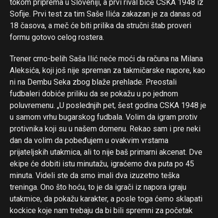
tokom priprema u Sloveniji, a prvi rival biće CSKA 1948 iz
Sofije. Prvi test za tim Saše Ilića zakazan je za danas od
18 časova, a meč će biti prilika da stručni štab proveri
formu gotovo celog rostera.
Trener crno-belih Saša Ilić neće moći da računa na Milana
Aleksića, koji još nije spreman za takmičarske napore, kao
ni na Dembu Seka zbog blaže prehlade. Preostali
fudbaleri dobiće priliku da se pokažu u po jednom
poluvremenu. „U poslednjih pet, šest godina CSKA 1948 je
Flipboard
u samom vrhu bugarskog fudbala. Volim da igram protiv
Reddit
protivnika koji su u našem domenu. Rekao sam i pre neki
dan da volim da pobeđujem u ovakvim vrstama
Pinterest
prijateljskih utakmica, ali to nije baš primarni akcenat. Dve
Whatsapp
ekipe će dobiti istu minutažu, igraćemo dva puta po 45
Email
minuta. Videli ste da smo imali dva izuzetno teška
treninga. Ono što hoću, to je da igrači iz napora igraju
utakmice, da pokažu karakter, a posle toga ćemo sklapati
kockice koje nam trebaju da bi bili spremni za početak