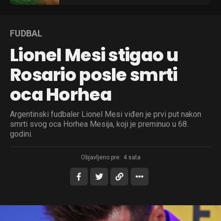
FUDBAL
Lionel Mesi stigao u
Rosario posle smrti
oca Horhea
Argentinski fudbaler Lionel Mesi viđen je prvi put nakon
smrti svog oca Horhea Mesija, koji je preminuo u 68.
godini.
Objavljeno pre:
4 sata