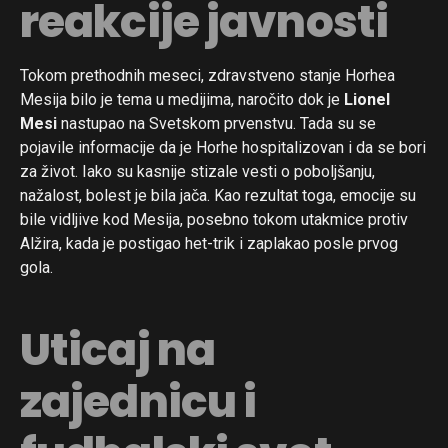
reakcije javnosti
Tokom prethodnih meseci, zdravstveno stanje Horhea
Mesija bilo je tema u medijima, naročito dok je
Lionel
Mesi
nastupao na Svetskom prvenstvu. Tada su se
pojavile informacije da je Horhe hospitalizovan i da se bori
za život. Iako su kasnije stizale vesti o poboljšanju,
nažalost, bolest je bila jača. Kao rezultat toga, emocije su
bile vidljive kod Mesija, posebno tokom utakmice protiv
Alžira, kada je postigao het-trik i zaplakao posle prvog
gola.
Uticaj na
zajednicu i