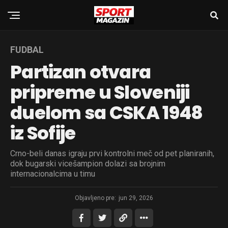
FUDBAL
Partizan otvara
pripreme u Sloveniji
duelom sa CSKA 1948
iz Sofije
Crno-beli danas igraju prvi kontrolni meč od pet planiranih,
dok bugarski vicešampion dolazi sa brojnim
internacionalcima u timu
Objavljeno pre:
jun 29, 2026