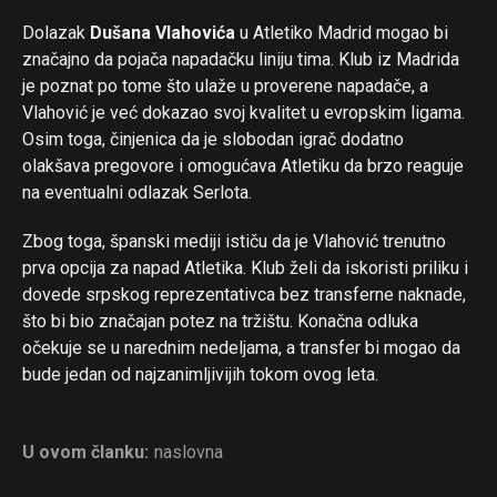
Dolazak
Dušana Vlahovića
u Atletiko Madrid mogao bi
značajno da pojača napadačku liniju tima. Klub iz Madrida
je poznat po tome što ulaže u proverene napadače, a
Vlahović je već dokazao svoj kvalitet u evropskim ligama.
Osim toga, činjenica da je slobodan igrač dodatno
olakšava pregovore i omogućava Atletiku da brzo reaguje
na eventualni odlazak Serlota.
Zbog toga, španski mediji ističu da je Vlahović trenutno
prva opcija za napad Atletika. Klub želi da iskoristi priliku i
dovede srpskog reprezentativca bez transferne naknade,
što bi bio značajan potez na tržištu. Konačna odluka
očekuje se u narednim nedeljama, a transfer bi mogao da
bude jedan od najzanimljivijih tokom ovog leta.
U ovom članku:
naslovna