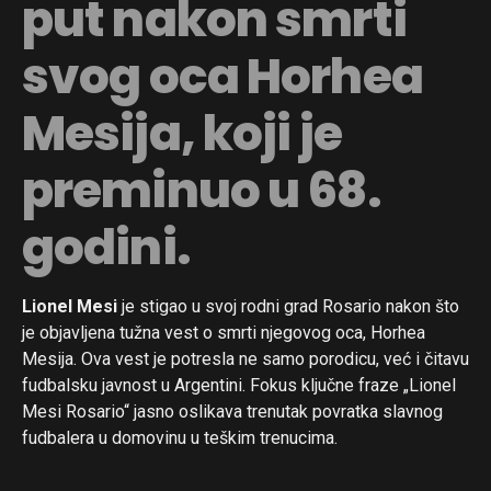
put nakon smrti
svog oca Horhea
Mesija, koji je
preminuo u 68.
godini.
Lionel Mesi
je stigao u svoj rodni grad Rosario nakon što
je objavljena tužna vest o smrti njegovog oca, Horhea
Mesija. Ova vest je potresla ne samo porodicu, već i čitavu
fudbalsku javnost u Argentini. Fokus ključne fraze „Lionel
Mesi Rosario“ jasno oslikava trenutak povratka slavnog
fudbalera u domovinu u teškim trenucima.