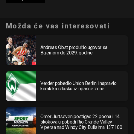
Možda će vas interesovati
Andreas Obst produžio ugovor sa
Bajernom do 2029. godine
Verder pobedio Union Berlin i napravio
korak ka izlasku iz opasne zone
Omer Jurtseven postigao 22 poena i 14
skokova u pobedi Rio Grande Valley
Vipersa nad Windy City Bullsima 137:100