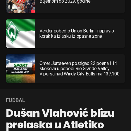
Bajernom do 2029. godine
Verder pobedio Union Berlin i napravio
korak ka izlasku iz opasne zone
Omer Jurtseven postigao 22 poena i 14
skokova u pobedi Rio Grande Valley
Vipersa nad Windy City Bullsima 137:100
FUDBAL
Dušan Vlahović blizu
prelaska u Atletiko