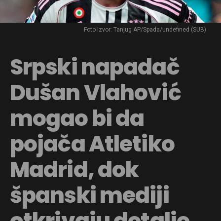
Foto Izvor: Tanjug AP/Spada/undefined (SUB)
Srpski napadač
Dušan Vlahović
mogao bi da
pojača Atletiko
Madrid, dok
španski mediji
otkrivaju detalje