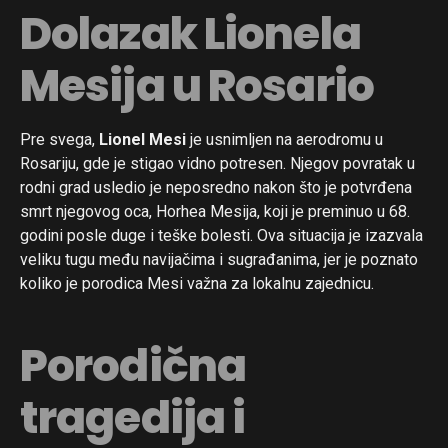
Dolazak Lionela
Mesija u Rosario
Pre svega,
Lionel Mesi
je usnimljen na aerodromu u
Rosariju, gde je stigao vidno potresen. Njegov povratak u
rodni grad usledio je neposredno nakon što je potvrđena
smrt njegovog oca, Horhea Mesija, koji je preminuo u 68.
godini posle duge i teške bolesti. Ova situacija je izazvala
veliku tugu među navijačima i sugrađanima, jer je poznato
koliko je porodica Mesi važna za lokalnu zajednicu.
Porodična
tragedija i