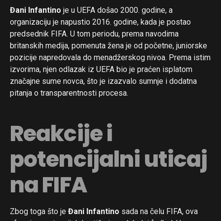
Đani Infantino
je u UEFA došao 2000. godine, a
organizaciju je napustio 2016. godine, kada je postao
predsednik FIFA. U tom periodu, prema navodima
britanskih medija, pomenuta žena je od početne, juniorske
pozicije napredovala do menadžerskog nivoa. Prema istim
izvorima, njen odlazak iz UEFA bio je praćen isplatom
značajne sume novca, što je izazvalo sumnje i dodatna
pitanja o transparentnosti procesa.
Reakcije i
potencijalni uticaj
na FIFA
Zbog toga što je
Đani Infantino
sada na čelu FIFA, ova