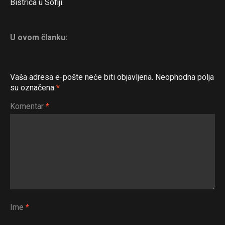
Bistrica u Sofiji.
U ovom članku:
Vaša adresa e-pošte neće biti objavljena.
Neophodna polja
su označena
*
Komentar
*
Ime
*