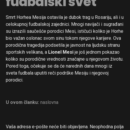
fudbalski svet
Smrt Horhea Mesija ostavila je dubok trag u Rosariju, ali i u
celokupnoj fudbalskoj zajednici. Mnogi navijači i sugrađani
su izrazili saučešće porodici Mesi, ističući koliko je Horhe
bio važan oslonac svom sinu tokom njegove karijere. Ova
porodična tragedija podsetila je javnost na ljudsku stranu
sportskih velikana, a
Lionel Mesi
je još jednom pokazao
koliko su porodične vrednosti značajne u njegovom životu.
Pored toga, očekuje se da će narednih dana mnogi iz
sveta fudbala uputiti reči podrške Mesiju i njegovoj
porodici.
U ovom članku:
naslovna
Vaša adresa e-pošte neće biti objavljena.
Neophodna polja