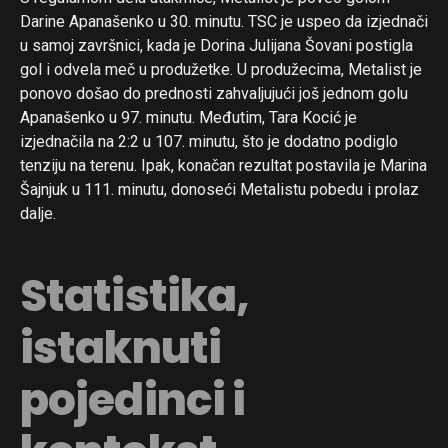
Darine Apanašenko u 30. minutu. TSC je uspeo da izjednači
u samoj završnici, kada je Dorina Julijana Šovani postigla
gol i odvela meč u produžetke. U produžecima, Metalist je
ponovo došao do prednosti zahvaljujući još jednom golu
Apanašenko u 97. minutu. Međutim, Tara Kocić je
izjednačila na 2:2 u 107. minutu, što je dodatno podiglo
tenziju na terenu. Ipak, konačan rezultat postavila je Marina
Šajnjuk u 111. minutu, donoseći Metalistu pobedu i prolaz
dalje.
Statistika,
istaknuti
pojedinci i