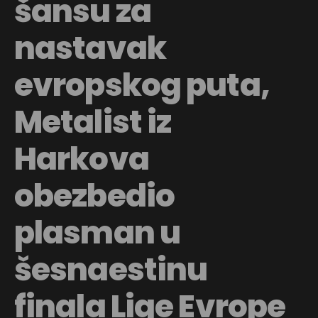
šansu za
nastavak
evropskog puta,
Metalist iz
Harkova
obezbedio
plasman u
šesnaestinu
finala Lige Evrope