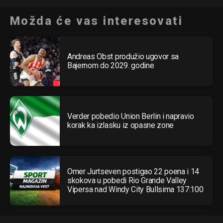
Možda će vas interesovati
Andreas Obst produžio ugovor sa
Bajernom do 2029. godine
Verder pobedio Union Berlin i napravio
korak ka izlasku iz opasne zone
Omer Jurtseven postigao 22 poena i 14
skokova u pobedi Rio Grande Valley
Vipersa nad Windy City Bullsima 137:100