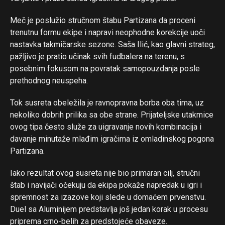
Meč je poslužio stručnom štabu Partizana da proceni
trenutnu formu ekipe i napravi neophodne korekcije uoči
nastavka takmičarske sezone. Saša Ilić, kao glavni strateg,
pažljivo je pratio učinak svih fudbalera na terenu, s
posebnim fokusom na povratak samopouzdanja posle
prethodnog neuspeha.
Flipboard
Tok susreta obeležila je ravnopravna borba oba tima, uz
Reddit
nekoliko dobrih prilika sa obe strane. Prijateljske utakmice
Pinterest
ovog tipa često služe za uigravanje novih kombinacija i
davanje minutaže mlađim igračima iz omladinskog pogona
Whatsapp
Partizana.
Email
Iako rezultat ovog susreta nije bio primaran cilj, stručni
štab i navijači očekuju da ekipa pokaže napredak u igri i
spremnost za izazove koji slede u domaćem prvenstvu.
Duel sa Aluminijem predstavlja još jedan korak u procesu
priprema crno-belih za predstojeće obaveze.