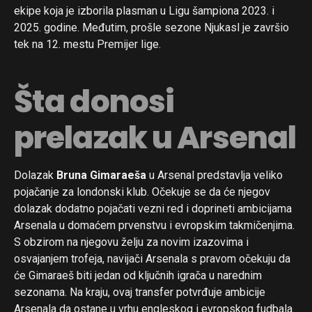
ekipe koja je izborila plasman u Ligu šampiona 2023. i
2025. godine. Međutim, prošle sezone Njukasl je završio
tek na 12. mestu Premijer lige.
Šta donosi
prelazak u Arsenal
Dolazak
Bruna Gimaraeša
u Arsenal predstavlja veliko
pojačanje za londonski klub. Očekuje se da će njegov
dolazak dodatno pojačati vezni red i doprineti ambicijama
Arsenala u domaćem prvenstvu i evropskim takmičenjima.
S obzirom na njegovu želju za novim izazovima i
osvajanjem trofeja, navijači Arsenala s pravom očekuju da
će Gimaraeš biti jedan od ključnih igrača u narednim
sezonama. Na kraju, ovaj transfer potvrđuje ambicije
Arsenala da ostane u vrhu engleskog i evropskog fudbala.