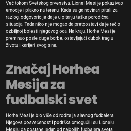
Već tokom Svetskog prvenstva, Lionel Mesi je pokazivao
emocije i plakao na terenu. Kada su ga novinari pitali za
razlog, odgovorio je da je u pitanju teška porodična
situacija. Tada niko nije mogao da pretpostavi da je reč o
ozbiljnoj bolesti njegovog oca. Na kraju, Horhe Mesi je
preminuo posle duge borbe, ostavljajući dubok trag u
životu i karijeri svog sina.
Značaj Horhea
Mesija za
fudbalski svet
Horhe Mesi je bio više od roditelja slavnog fudbalera.
Njegova posvećenost i podrška omogućili su Lionelu
Mesiju da postane jedan od najboljih fudbalera sveta.