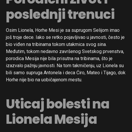
poslednji trenuci
Osim Lionela, Horhe Mesi je sa suprugom Selijom imao
još troje dece. Iako se retko pojavljivao u javnosti, često je
bio viđen na tribinama tokom utakmica svog sina.
Međutim, tokom nedavno završenog Svetskog prvenstva,
porodica Mesija nije bila prisutna na tribinama, što je
izazvalo pažnju javnosti. Na tom takmičenju, uz Lionela su
bili samo supruga Antonela i deca Ćiro, Mateo i Tijago, dok
Horhe nije bio na uobičajenom mestu.
Uticaj bolesti na
Lionela Mesija