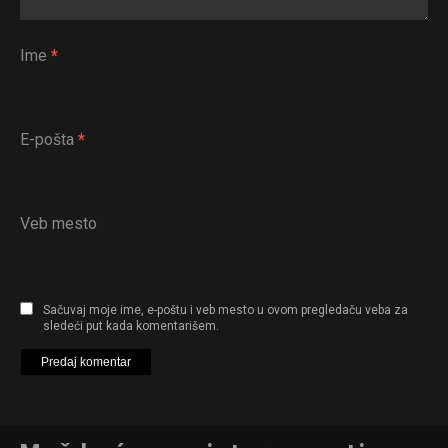
Ime
*
E-pošta
*
Veb mesto
Sačuvaj moje ime, e-poštu i veb mesto u ovom pregledaču veba za
sledeći put kada komentarišem.