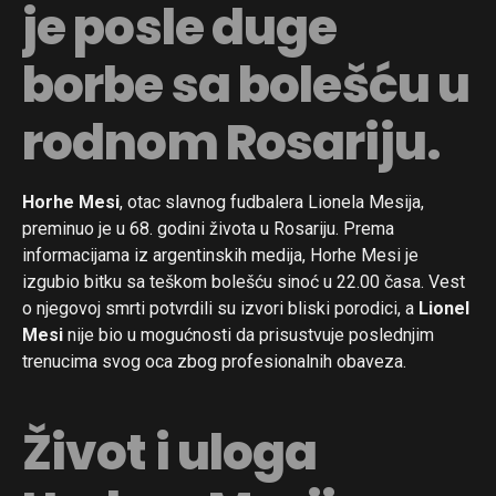
je posle duge
borbe sa bolešću u
rodnom Rosariju.
Horhe Mesi
, otac slavnog fudbalera Lionela Mesija,
preminuo je u 68. godini života u Rosariju. Prema
informacijama iz argentinskih medija, Horhe Mesi je
izgubio bitku sa teškom bolešću sinoć u 22.00 časa. Vest
o njegovoj smrti potvrdili su izvori bliski porodici, a
Lionel
Mesi
nije bio u mogućnosti da prisustvuje poslednjim
trenucima svog oca zbog profesionalnih obaveza.
Život i uloga