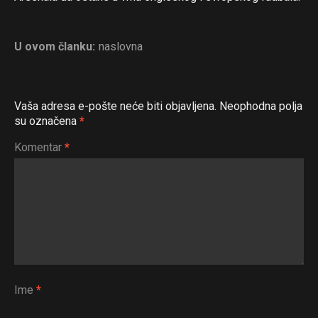
U ovom članku:
naslovna
Vaša adresa e-pošte neće biti objavljena.
Neophodna polja
su označena
*
Komentar
*
Ime
*