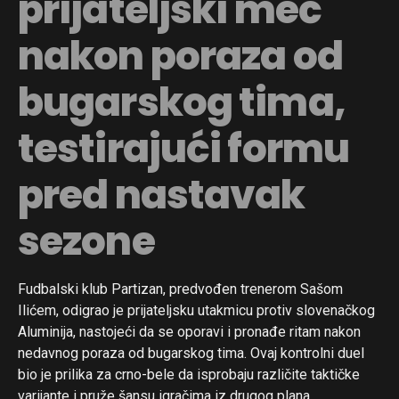
prijateljski meč
nakon poraza od
bugarskog tima,
testirajući formu
pred nastavak
sezone
Fudbalski klub Partizan, predvođen trenerom Sašom
Ilićem, odigrao je prijateljsku utakmicu protiv slovenačkog
Aluminija, nastojeći da se oporavi i pronađe ritam nakon
nedavnog poraza od bugarskog tima. Ovaj kontrolni duel
bio je prilika za crno-bele da isprobaju različite taktičke
varijante i pruže šansu igračima iz drugog plana.