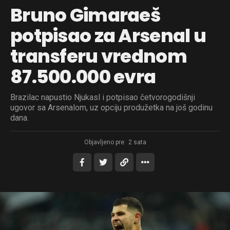
Bruno Gimaraeš
potpisao za Arsenal u
transferu vrednom
87.500.000 evra
Brazilac napustio Njukasl i potpisao četvorogodišnji
ugovor sa Arsenalom, uz opciju produžetka na još godinu
dana.
Objavljeno pre:
2 sata