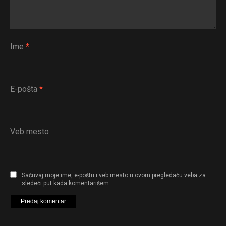
Ime
*
E-pošta
*
Veb mesto
Sačuvaj moje ime, e-poštu i veb mesto u ovom pregledaču veba za
sledeći put kada komentarišem.