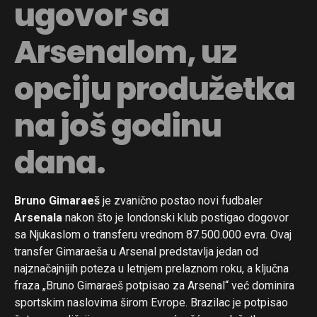
ugovor sa
Arsenalom, uz
opciju produžetka
na još godinu
dana.
Bruno Gimaraeš
je zvanično postao novi fudbaler
Arsenala
nakon što je londonski klub postigao dogovor
sa Njukaslom o transferu vrednom 87.500.000 evra. Ovaj
transfer Gimaraeša u Arsenal predstavlja jedan od
najznačajnijih poteza u letnjem prelaznom roku, a ključna
fraza „Bruno Gimaraeš potpisao za Arsenal“ već dominira
sportskim naslovima širom Evrope. Brazilac je potpisao