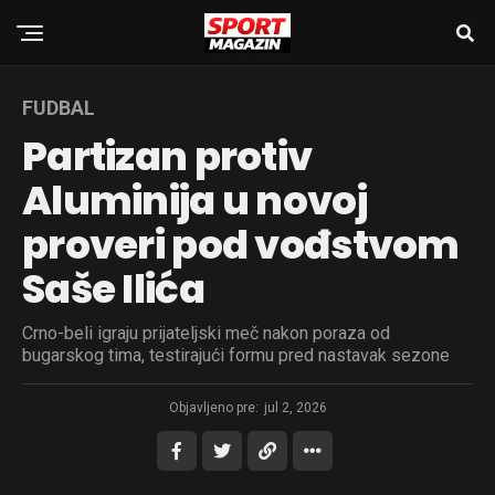
FUDBAL
Partizan protiv
Aluminija u novoj
proveri pod vođstvom
Saše Ilića
Crno-beli igraju prijateljski meč nakon poraza od
bugarskog tima, testirajući formu pred nastavak sezone
Objavljeno pre:
jul 2, 2026