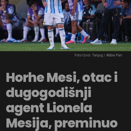
Foto Izvor: Tanjug / Abbie Parr
Horhe Mesi, otac i
dugogodišnji
agent Lionela
Mesija, preminuo