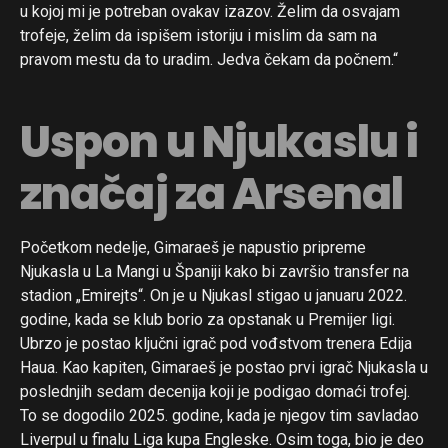
u kojoj mi je potreban ovakav izazov. Želim da osvajam
trofeje, želim da ispišem istoriju i mislim da sam na
pravom mestu da to uradim. Jedva čekam da počnem.“
Uspon u Njukaslu i
značaj za Arsenal
Početkom nedelje, Gimaraeš je napustio pripreme
Njukasla u La Mangi u Španiji kako bi završio transfer na
stadion „Emirejts“. On je u Njukasl stigao u januaru 2022.
godine, kada se klub borio za opstanak u Premijer ligi.
Ubrzo je postao ključni igrač pod vođstvom trenera Edija
Haua. Kao kapiten, Gimaraeš je postao prvi igrač Njukasla u
poslednjih sedam decenija koji je podigao domaći trofej.
To se dogodilo 2025. godine, kada je njegov tim savladao
Liverpul u finalu Liga kupa Engleske. Osim toga, bio je deo