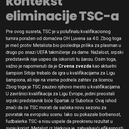
kontekst
eliminacije TSC-a
Pre ovog susreta, TSC je u polufinalu kvalifikacionog
Flipboard
turnira poražen od domaćina OH Luvena sa 4:0. Zbog toga
je meč protiv Metalista bio poslednja prilika za plasman u
Reddit
drugo po snazi UEFA takmičenje za dame. Nažalost, srpski
Pinterest
predstavnik nije uspeo da iskoristi tu šansu. Osim toga,
Whatsapp
važno je napomenuti da je
Crvena zvezda
kao aktuelni
šampion Srbije trebalo da igra u kvalifikacijama za Ligu
Email
šampiona, ali nije na vreme podnela zahtev za licencu.
Zbog toga je TSC zauzeo njihovo mesto u kvalifikacijama.
U završnici kvalifikacija za Ligu Evrope, jedini preostali
srpski predstavnik biće Spartak iz Subotice. Ovaj ishod
znači da će TSC morati da sačeka novu sezonu za
povratak na evropsku scenu. Iako su pokazale borbenost,
fudbalerke TSC-a nisu uspele da preokrenu rezultat u
svoju korist. Metalist iz Harkova je, zahvaljujući efikasnosti