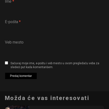
Ime
*
E-pošta
*
Veb mesto
Sačuvaj moje ime, e-poštu i veb mesto u ovom pregledaču veba za
sledeći put kada komentarišem.
Možda će vas interesovati