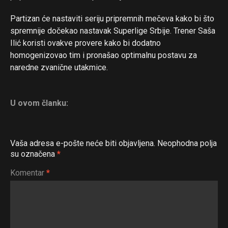
Partizan će nastaviti seriju pripremnih mečeva kako bi što
spremnije dočekao nastavak Superlige Srbije. Trener Saša
Ilić koristi ovakve provere kako bi dodatno
homogenizovao tim i pronašao optimalnu postavu za
naredne zvanične utakmice.
U ovom članku:
Vaša adresa e-pošte neće biti objavljena.
Neophodna polja
su označena
*
Komentar
*