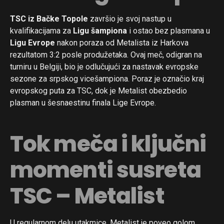
TSC iz Bačke Topole
završio je svoj nastup u
kvalifikacijama za
Ligu šampiona
i ostao bez plasmana u
Ligu Evrope
nakon poraza od Metalista iz Harkova
rezultatom 3:2 posle produžetaka. Ovaj meč, odigran na
turniru u Belgiji, bio je odlučujući za nastavak evropske
sezone za srpskog vicešampiona. Poraz je označio kraj
evropskog puta za TSC, dok je Metalist obezbedio
plasman u šesnaestinu finala Lige Evrope.
Tok meča i ključni
momenti susreta
TSC – Metalist
U regularnom delu utakmice, Metalist je poveo golom