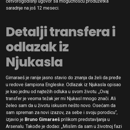
četvorogodišnji ugovor sa mogućnošću produžetka
saradnje na još 12 meseci.
Detalji transfera i
odlazak iz
Njukasla
Gimaraeš je ranije jasno stavio do znanja da želi da pređe
u redove šampiona Engleske. Odlazak iz Njukasla opisao
je kao jednu od najtežih odluka u svom životu. „Ovaj
transfer je veoma težak jer mi Njukasl mnogo znači. Ali
želeo sam da u životu iskusim nešto novo. Osećam da
sam spreman za novi izazov, za sebe i svoju porodicu“,
izjavio je
Bruno Gimaraeš
prilikom predstavljanja u
Arsenalu. Takođe je dodao: „Mislim da sam u životnoj fazi