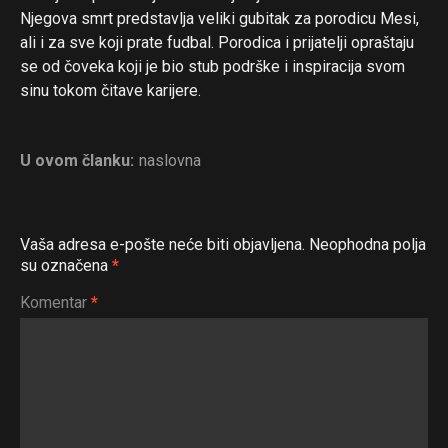
Njegova smrt predstavlja veliki gubitak za porodicu Mesi,
ali i za sve koji prate fudbal. Porodica i prijatelji opraštaju
se od čoveka koji je bio stub podrške i inspiracija svom
sinu tokom čitave karijere.
U ovom članku:
naslovna
Vaša adresa e-pošte neće biti objavljena.
Neophodna polja
su označena
*
Komentar
*