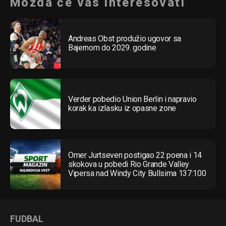
Možda će vas interesovati
Andreas Obst produžio ugovor sa
Bajernom do 2029. godine
Verder pobedio Union Berlin i napravio
korak ka izlasku iz opasne zone
Omer Jurtseven postigao 22 poena i 14
skokova u pobedi Rio Grande Valley
Vipersa nad Windy City Bullsima 137:100
FUDBAL