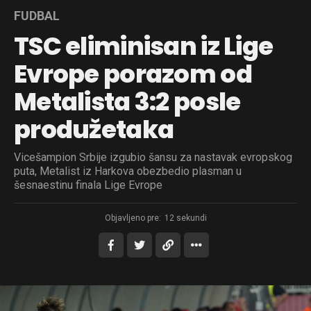
FUDBAL
TSC eliminisan iz Lige
Evrope porazom od
Metalista 3:2 posle
produžetaka
Vicešampion Srbije izgubio šansu za nastavak evropskog
puta, Metalist iz Harkova obezbedio plasman u
šesnaestinu finala Lige Evrope
Objavljeno pre:
12 sekundi