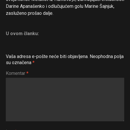
Darine Apanašenko i odlučujućem golu Marine Šajnjuk,
zasluženo prošao dalje.
U ovom članku:
Vaša adresa e-pošte neće biti objavljena.
Neophodna polja
su označena
*
Komentar
*