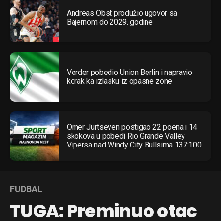
Andreas Obst produžio ugovor sa
Bajernom do 2029. godine
Verder pobedio Union Berlin i napravio
korak ka izlasku iz opasne zone
Omer Jurtseven postigao 22 poena i 14
skokova u pobedi Rio Grande Valley
Vipersa nad Windy City Bullsima 137:100
FUDBAL
TUGA: Preminuo otac