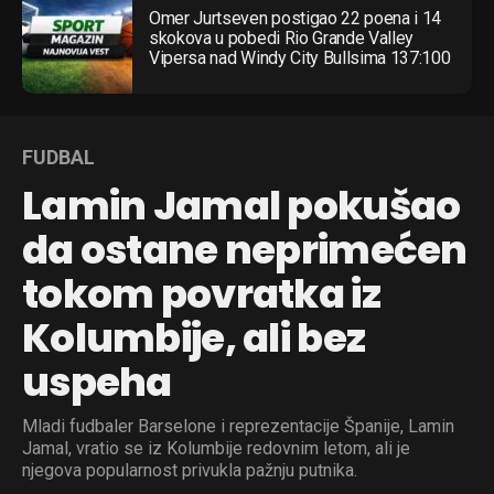
Omer Jurtseven postigao 22 poena i 14
skokova u pobedi Rio Grande Valley
Vipersa nad Windy City Bullsima 137:100
FUDBAL
Lamin Jamal pokušao
da ostane neprimećen
tokom povratka iz
Kolumbije, ali bez
uspeha
Mladi fudbaler Barselone i reprezentacije Španije, Lamin
Jamal, vratio se iz Kolumbije redovnim letom, ali je
njegova popularnost privukla pažnju putnika.