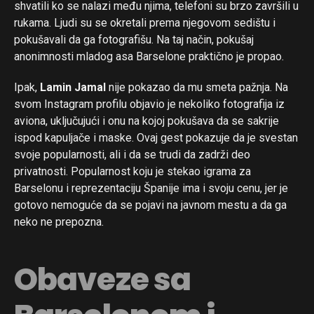
shvatili ko se nalazi među njima, telefoni su brzo završili u
rukama. Ljudi su se okretali prema njegovom sedištu i
pokušavali da ga fotografišu. Na taj način, pokušaj
Flipboard
anonimnosti mladog asa Barselone praktično je propao.
Reddit
Ipak,
Lamin Jamal
nije pokazao da mu smeta pažnja. Na
Pinterest
svom Instagram profilu objavio je nekoliko fotografija iz
Whatsapp
aviona, uključujući i onu na kojoj pokušava da se sakrije
ispod kapuljače i maske. Ovaj gest pokazuje da je svestan
Email
svoje popularnosti, ali i da se trudi da zadrži deo
privatnosti. Popularnost koju je stekao igrama za
Barselonu i reprezentaciju Španije ima i svoju cenu, jer je
gotovo nemoguće da se pojavi na javnom mestu a da ga
neko ne prepozna.
Obaveze sa