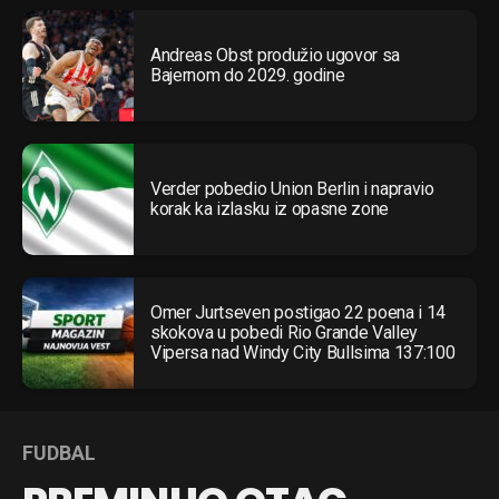
Andreas Obst produžio ugovor sa
Bajernom do 2029. godine
Verder pobedio Union Berlin i napravio
korak ka izlasku iz opasne zone
Omer Jurtseven postigao 22 poena i 14
skokova u pobedi Rio Grande Valley
Vipersa nad Windy City Bullsima 137:100
FUDBAL