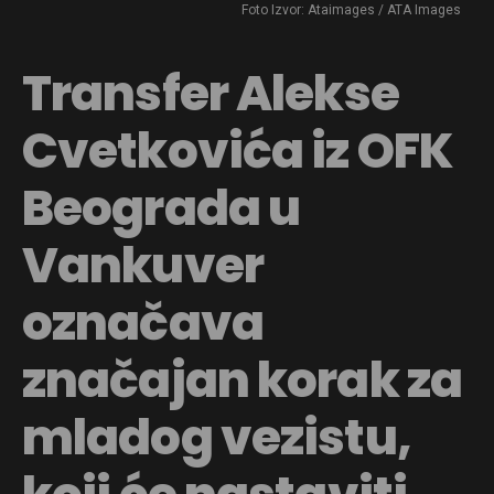
Foto Izvor: Ataimages / ATA Images
Transfer Alekse
Cvetkovića iz OFK
Beograda u
Vankuver
označava
značajan korak za
mladog vezistu,