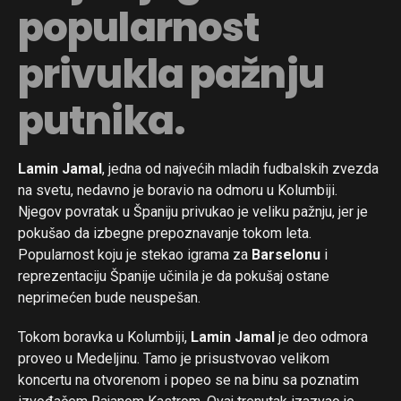
popularnost
privukla pažnju
putnika.
Lamin Jamal
, jedna od najvećih mladih fudbalskih zvezda
na svetu, nedavno je boravio na odmoru u Kolumbiji.
Njegov povratak u Španiju privukao je veliku pažnju, jer je
pokušao da izbegne prepoznavanje tokom leta.
Popularnost koju je stekao igrama za
Barselonu
i
reprezentaciju Španije učinila je da pokušaj ostane
neprimećen bude neuspešan.
Tokom boravka u Kolumbiji,
Lamin Jamal
je deo odmora
proveo u Medeljinu. Tamo je prisustvovao velikom
koncertu na otvorenom i popeo se na binu sa poznatim