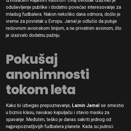
izvođačem Rajanom Kastrom. Ovaj trenutak izazvao je
oduševljenje publike i dodatno povećao interesovanje za
mladog fudbalera. Nakon nekoliko dana odmora, došlo je
vreme za povratak u Evropu. Jamal je odlučio da putuje
redovnom avionskom linijom, a ne privatnim avionom, što
je izazvalo dodatnu pažnju.
Pokušaj
anonimnosti
tokom leta
Kako bi izbegao prepoznavanje,
Lamin Jamal
se smestio
u biznis klasu, navukao kapuljaču i stavio masku za
spavanje. Međutim, teško je danas sakriti jednog od
najprepoznatljivijih fudbalera planete. Kada su putnici