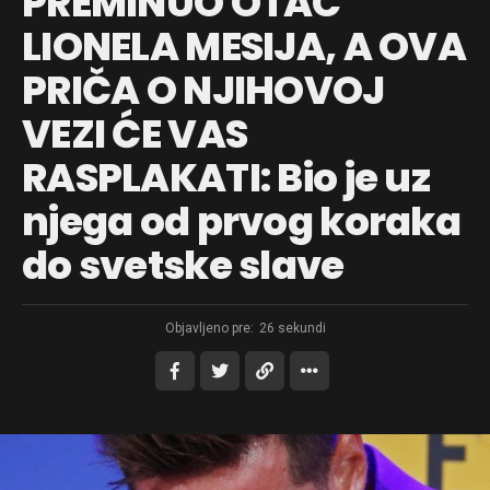
PREMINUO OTAC
LIONELA MESIJA, A OVA
PRIČA O NJIHOVOJ
VEZI ĆE VAS
RASPLAKATI: Bio je uz
njega od prvog koraka
do svetske slave
Objavljeno pre:
26 sekundi