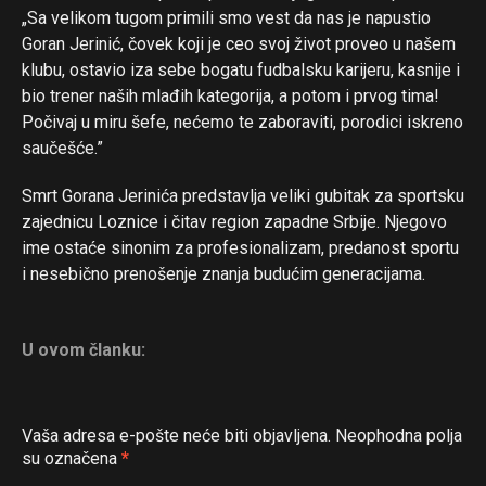
„Sa velikom tugom primili smo vest da nas je napustio
Goran Jerinić, čovek koji je ceo svoj život proveo u našem
klubu, ostavio iza sebe bogatu fudbalsku karijeru, kasnije i
bio trener naših mlađih kategorija, a potom i prvog tima!
Počivaj u miru šefe, nećemo te zaboraviti, porodici iskreno
saučešće.”
Smrt Gorana Jerinića predstavlja veliki gubitak za sportsku
zajednicu Loznice i čitav region zapadne Srbije. Njegovo
ime ostaće sinonim za profesionalizam, predanost sportu
i nesebično prenošenje znanja budućim generacijama.
U ovom članku:
Vaša adresa e-pošte neće biti objavljena.
Neophodna polja
su označena
*