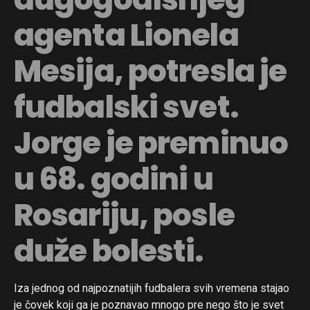
agenta Lionela
Mesija, potresla je
fudbalski svet.
Jorge je preminuo
u 68. godini u
Rosariju, posle
duže bolesti.
Iza jednog od najpoznatijih fudbalera svih vremena stajao
je čovek koji ga je poznavao mnogo pre nego što je svet