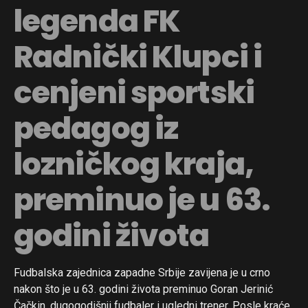
legenda FK
Radnički Klupci i
cenjeni sportski
pedagog iz
lozničkog kraja,
preminuo je u 63.
godini života
Fudbalska zajednica zapadne Srbije zavijena je u crno
Flipboard
nakon što je u 63. godini života preminuo Goran Jerinić
Reddit
Čačkin, dugogodišnji fudbaler i ugledni trener. Posle kraće