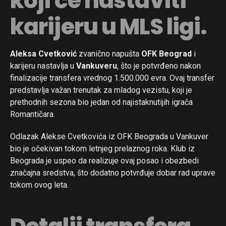
koji će nastaviti
karijeru u MLS ligi.
Aleksa Cvetković
zvanično napušta
OFK Beograd
i
karijeru nastavlja u
Vankuveru
, što je potvrđeno nakon
finalizacije transfera vrednog 1.500.000 evra. Ovaj transfer
predstavlja važan trenutak za mladog vezistu, koji je
prethodnih sezona bio jedan od najistaknutijih igrača
Romantičara.
Odlazak Alekse Cvetkovića iz OFK Beograda u Vankuver
bio je očekivan tokom letnjeg prelaznog roka. Klub iz
Beograda je uspeo da realizuje ovaj posao i obezbedi
značajna sredstva, što dodatno potvrđuje dobar rad uprave
tokom ovog leta.