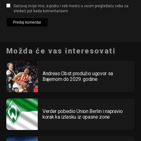
Sačuvaj moje ime, e-poštu i veb mesto u ovom pregledaču veba za
sledeći put kada komentarišem.
Možda će vas interesovati
Andreas Obst produžio ugovor sa
Bajernom do 2029. godine
Verder pobedio Union Berlin i napravio
korak ka izlasku iz opasne zone