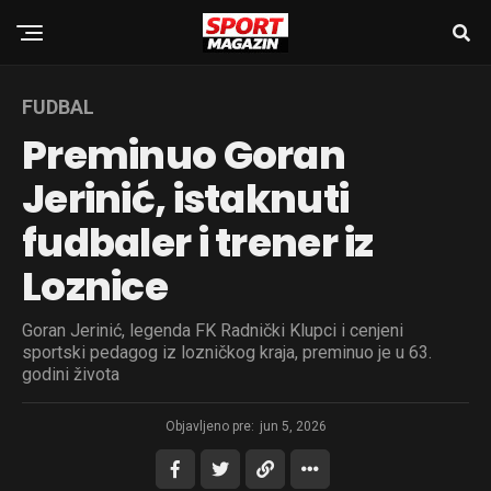
FUDBAL
Preminuo Goran
Jerinić, istaknuti
fudbaler i trener iz
Loznice
Goran Jerinić, legenda FK Radnički Klupci i cenjeni
sportski pedagog iz lozničkog kraja, preminuo je u 63.
godini života
Objavljeno pre:
jun 5, 2026