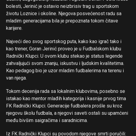
Pinterest
bolesti, Jerinić je ostavio neizbrisiv trag u sportskom
životu Loznice i okoline. Njegova posvećenost radu sa
Whatsapp
mladim generacijama bila je prepoznata tokom čitave
Email
karijere.
Najveći deo svog sportskog puta, kako kao igrač tako i
kao trener, Goran Jerinić proveo je u Fudbalskom klubu
Radnički Klupci. U ovom klubu stekao je status legende
zahvaljujući svom znanju, iskustvu i ljudskim kvalitetima.
Kao pedagog bio je uzor mladim fudbalerima na terenu i
van njega.
Tokom decenija rada sa lokalnim klubovima, posebno se
istakao kao mentor mlađih kategorija i kasnije prvog tima
FK Radnički Klupci. Generacije fudbalera prošle su kroz
njegovu školu fudbala, a njegovi saveti ostali su upamćeni
među bivšim saigračima i saradnicima.
Iz FK Radnički Klupci su povodom njegove smrti poručili: