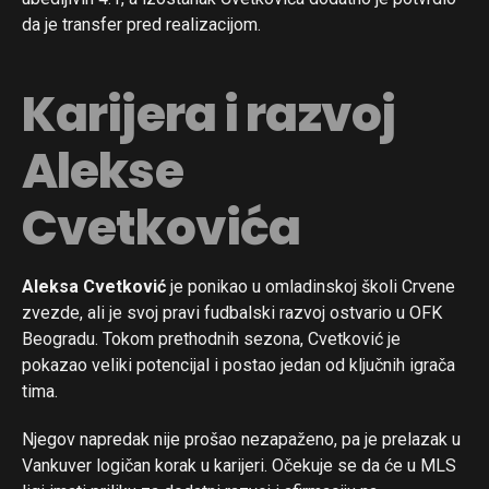
da je transfer pred realizacijom.
Karijera i razvoj
Alekse
Cvetkovića
Aleksa Cvetković
je ponikao u omladinskoj školi Crvene
zvezde, ali je svoj pravi fudbalski razvoj ostvario u OFK
Beogradu. Tokom prethodnih sezona, Cvetković je
pokazao veliki potencijal i postao jedan od ključnih igrača
tima.
Njegov napredak nije prošao nezapaženo, pa je prelazak u
Vankuver logičan korak u karijeri. Očekuje se da će u MLS