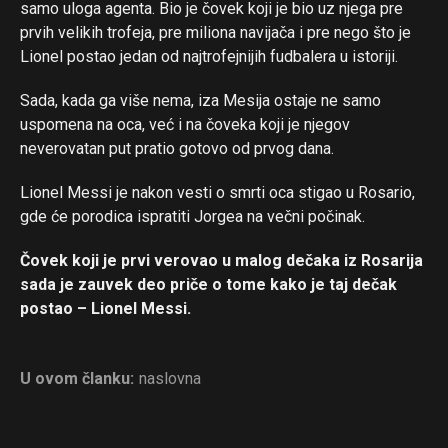
samo uloga agenta. Bio je čovek koji je bio uz njega pre
prvih velikih trofeja, pre miliona navijača i pre nego što je
Lionel postao jedan od najtrofejnijih fudbalera u istoriji.
Sada, kada ga više nema, iza Mesija ostaje ne samo
uspomena na oca, već i na čoveka koji je njegov
neverovatan put pratio gotovo od prvog dana.
Lionel Messi je nakon vesti o smrti oca stigao u Rosario,
gde će porodica ispratiti Jorgea na večni počinak.
Čovek koji je prvi verovao u malog dečaka iz Rosarija
sada je zauvek deo priče o tome kako je taj dečak
postao – Lionel Messi.
U ovom članku:
naslovna