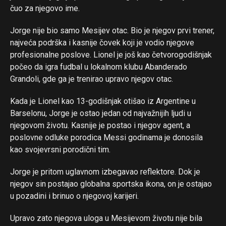
čuo za njegovo ime.
Jorge nije bio samo Mesijev otac. Bio je njegov prvi trener,
najveća podrška i kasnije čovek koji je vodio njegove
profesionalne poslove. Lionel je još kao četvorogodišnjak
počeo da igra fudbal u lokalnom klubu Abanderado
Grandoli, gde ga je trenirao upravo njegov otac.
Kada je Lionel kao 13-godišnjak otišao iz Argentine u
Barselonu, Jorge je ostao jedan od najvažnijih ljudi u
njegovom životu. Kasnije je postao i njegov agent, a
poslovne odluke porodica Messi godinama je donosila
kao svojevrsni porodični tim.
Jorge je pritom uglavnom izbegavao reflektore. Dok je
njegov sin postajao globalna sportska ikona, on je ostajao
u pozadini i brinuo o njegovoj karijeri.
Upravo zato njegova uloga u Mesijevom životu nije bila