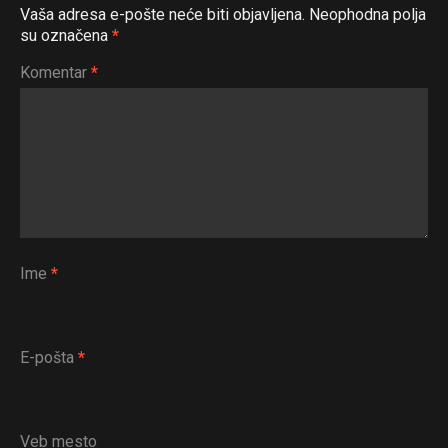
Vaša adresa e-pošte neće biti objavljena.
Neophodna polja
su označena
*
Komentar
*
Ime
*
E-pošta
*
Veb mesto