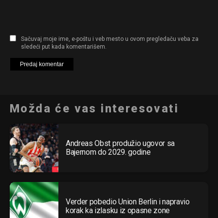
Sačuvaj moje ime, e-poštu i veb mesto u ovom pregledaču veba za
sledeći put kada komentarišem.
Možda će vas interesovati
Andreas Obst produžio ugovor sa
Bajernom do 2029. godine
Verder pobedio Union Berlin i napravio
korak ka izlasku iz opasne zone