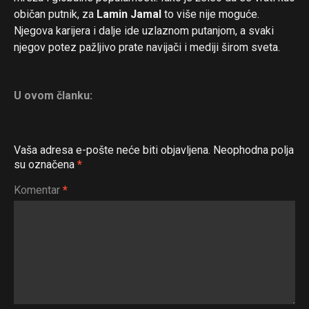
običan putnik, za
Lamin Jamal
to više nije moguće.
Njegova karijera i dalje ide uzlaznom putanjom, a svaki
njegov potez pažljivo prate navijači i mediji širom sveta.
U ovom članku:
Vaša adresa e-pošte neće biti objavljena.
Neophodna polja
su označena
*
Komentar
*