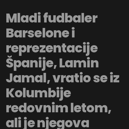
Mladi fudbaler
Barselone i
reprezentacije
Španije, Lamin
Jamal, vratio se iz
Kolumbije
redovnim letom,
ali je njegova