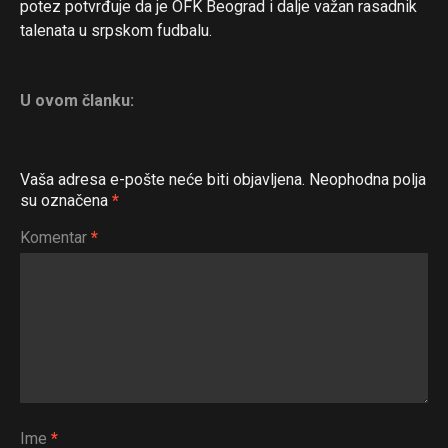
potez potvrđuje da je OFK Beograd i dalje važan rasadnik
talenata u srpskom fudbalu.
U ovom članku:
Vaša adresa e-pošte neće biti objavljena.
Neophodna polja
su označena
*
Komentar
*
Ime
*