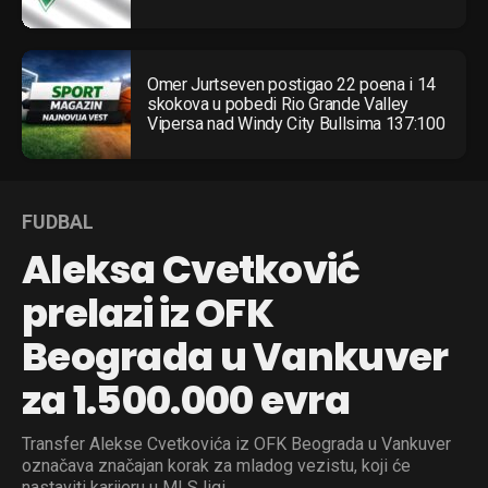
Omer Jurtseven postigao 22 poena i 14
skokova u pobedi Rio Grande Valley
Vipersa nad Windy City Bullsima 137:100
FUDBAL
Aleksa Cvetković
prelazi iz OFK
Beograda u Vankuver
za 1.500.000 evra
Transfer Alekse Cvetkovića iz OFK Beograda u Vankuver
označava značajan korak za mladog vezistu, koji će
nastaviti karijeru u MLS ligi.