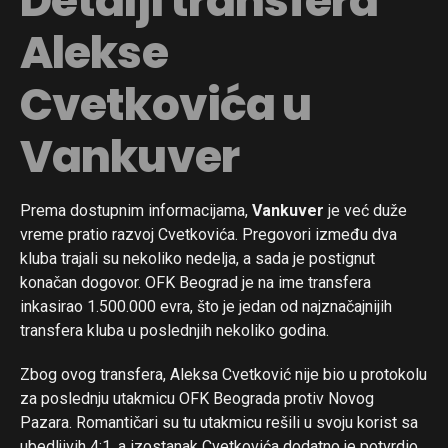
Detalji transfera
Alekse
Cvetkovića u
Vankuver
Prema dostupnim informacijama,
Vankuver
je već duže
vreme pratio razvoj Cvetkovića. Pregovori između dva
kluba trajali su nekoliko nedelja, a sada je postignut
konačan dogovor. OFK Beograd je na ime transfera
inkasirao 1.500.000 evra, što je jedan od najznačajnijih
transfera kluba u poslednjih nekoliko godina.
Zbog ovog transfera, Aleksa Cvetković nije bio u protokolu
za poslednju utakmicu OFK Beograda protiv Novog
Pazara. Romantičari su tu utakmicu rešili u svoju korist sa
ubedljivih 4:1, a izostanak Cvetkovića dodatno je potvrdio