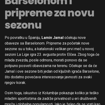
Barselonom i
pripreme za novu
sezonu
Po povratku u Španiju,
Lamin Jamal
očekuju nove
obaveze sa Barselonom. Pripreme za početak nove
sezone su u toku, a katalonski velikan prvi meč u novoj
sezoni La Lige igra 23. avgusta protiv Elčea. Zbog toga će
mlada zvezda, posle odmora, morati ponovo da se
potpuno posveti obavezama na terenu. Očekuje se da će
Jamal i ove sezone biti jedan od ključnih igrača Barselone,
što dodatno povećava interesovanje javnosti za svaki
njegov korak.
Osim toga, iskustvo iz Kolumbije pokazuje koliko je teško
mladim sportistima da zadrže privatnost u eri društvenih
mreža i globalne popularnosti. Iako je želeo da se vrati kao