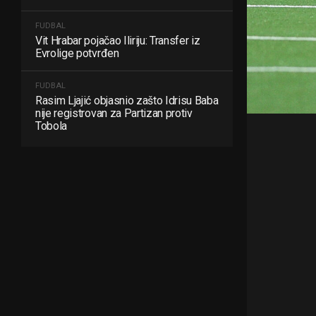
FUDBAL
Vit Hrabar pojačao Iliriju: Transfer iz
Evrolige potvrđen
FUDBAL
Rasim Ljajić objasnio zašto Idrisu Baba
nije registrovan za Partizan protiv
Tobola