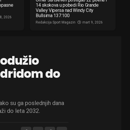
 opasne
14 skokova u pobedi Rio Grande
Valley Vipersa nad Windy City
Bullsima 137:100
8, 2026
Redakcija Sport Magazin
mart 9, 2026
rodužio
adridom do
iako su ga poslednjih dana
ži do leta 2032.