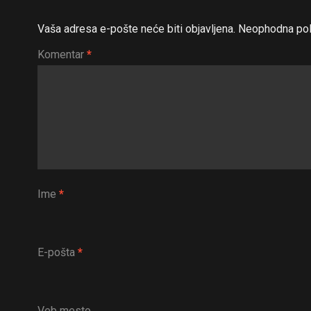
Vaša adresa e-pošte neće biti objavljena.
Neophodna pol
Komentar
*
Ime
*
E-pošta
*
Veb mesto