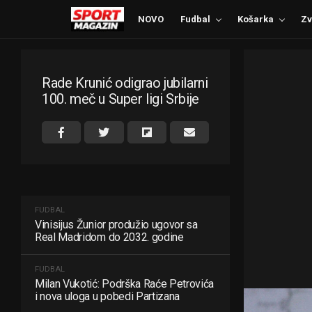
NOVO
Fudbal
Košarka
Zv
Rade Krunić odigrao jubilarni
100. meč u Super ligi Srbije
FUDBAL
Vinisijus Žunior produžio ugovor sa
Real Madridom do 2032. godine
FUDBAL
Milan Vukotić: Podrška Raće Petrovića
i nova uloga u pobedi Partizana