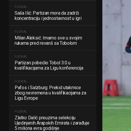
FUDBAL
Saša Ilić: Partizan mora da zadrži
koncentraciju i jednostavnost u igri
FUDBAL
Milan Aleksić: Imamo sve u svojim
rukama pred revanš sa Tobolom
FUDBAL
Partizan pobedio Tobol 3:0 u
kvalifikacijama za Ligu konferencija
FUDBAL
Pafos i Salzburg: Prekid utakmice
zbog nevremena u kvalifikacijama za
Ligu Evrope
FUDBAL
Zlatko Dalić preuzima selekciju
Ujedinjenih Arapskih Emirata i zarađuje
5 miliona evra godišnje