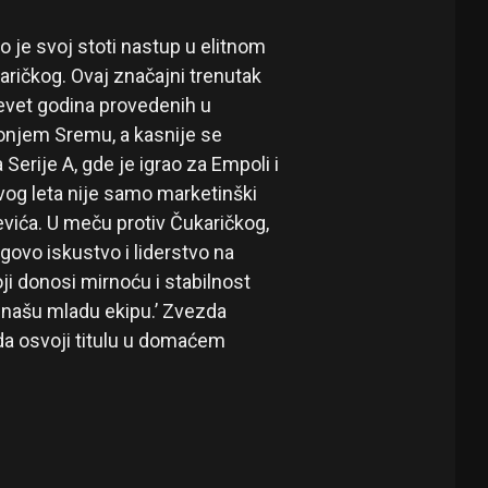
 je svoj stoti nastup u elitnom
ričkog. Ovaj značajni trenutak
evet godina provedenih u
Donjem Sremu, a kasnije se
 Serije A, gde je igrao za Empoli i
og leta nije samo marketinški
evića. U meču protiv Čukaričkog,
govo iskustvo i liderstvo na
oji donosi mirnoću i stabilnost
 našu mladu ekipu.’ Zvezda
da osvoji titulu u domaćem