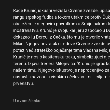
Rade Krunić, iskusni vezista Crvene zvezde, upisao
rangu srpskog fudbala tokom utakmice protiv Čuka
obeležen je njegovim povratkom u Srbiju nakon d
inostranstvu. Krunić je svoju karijeru započeo u 
dokazao i u Borcu iz Čačka, što mu je otvorilo vrata
Milan. Njegov povratak u redove Crvene zvezde ov
potez, već strateško pojačanje tima Vladana Miloj
Krunić je nosio kapitensku traku, simbolizujući nje
terenu. Izjava trenera Milojevića: ‘Krunić je igrač k
našem timu. Njegovo iskustvo je neprocenjivo za
nastavlja sezonu s visokim očekivanjima i ciljem 
prvenstvu.
U ovom članku: