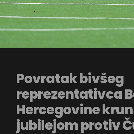
Povratak bivšeg
reprezentativca B
Hercegovine krun
jubilejom protiv 