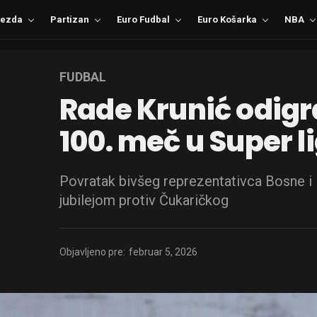
ezda
Partizan
Euro Fudbal
Euro Košarka
NBA
FUDBAL
Rade Krunić odigra
100. meč u Super li
Povratak bivšeg reprezentativca Bosne i
jubilejom protiv Čukaričkog
Objavljeno pre:
februar 5, 2026