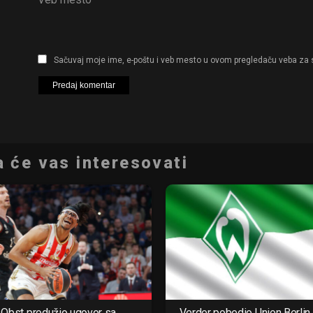
Sačuvaj moje ime, e-poštu i veb mesto u ovom pregledaču veba za 
 će vas interesovati
Obst produžio ugovor sa
Verder pobedio Union Berlin 