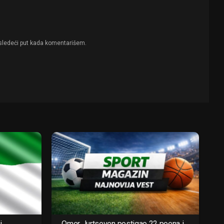
sledeći put kada komentarišem.
i
Omer Jurtseven postigao 22 poena i