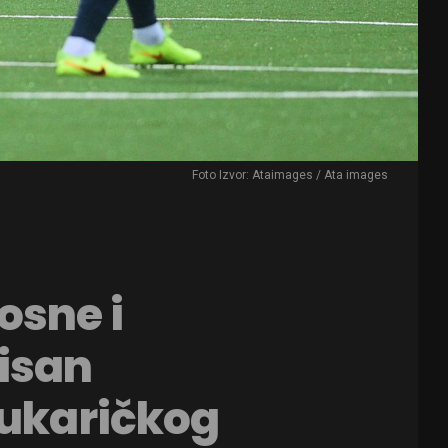
Foto Izvor: Ataimages / Ata images
osne i
isan
Čukaričkog