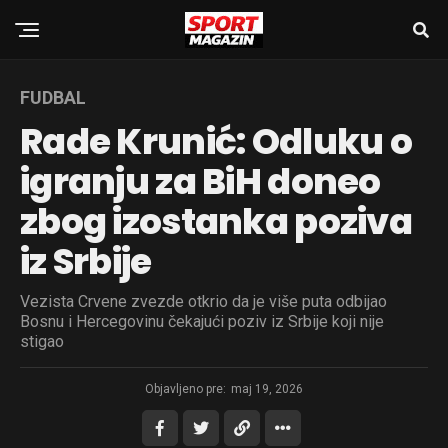
FUDBAL
Rade Krunić: Odluku o
igranju za BiH doneo
zbog izostanka poziva
iz Srbije
Vezista Crvene zvezde otkrio da je više puta odbijao
Bosnu i Hercegovinu čekajući poziv iz Srbije koji nije
stigao
Objavljeno pre:
maj 19, 2026