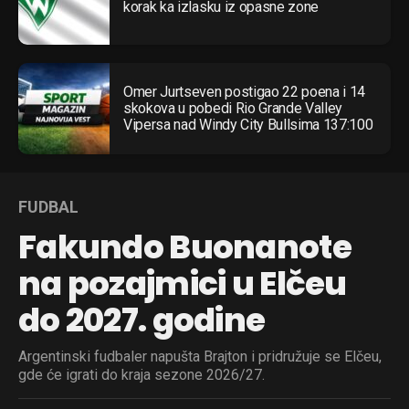
korak ka izlasku iz opasne zone
Omer Jurtseven postigao 22 poena i 14
skokova u pobedi Rio Grande Valley
Vipersa nad Windy City Bullsima 137:100
FUDBAL
Fakundo Buonanote
na pozajmici u Elčeu
do 2027. godine
Argentinski fudbaler napušta Brajton i pridružuje se Elčeu,
gde će igrati do kraja sezone 2026/27.