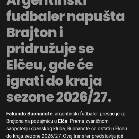
Argentinski
fudbaler napušta
Brajton i
pridružuje se
Elčeu, gde će
igrati do kraja
sezone 2026/27.
Fakundo Buonanote
, argentinski fudbaler, prešao je iz
Brajtona na pozajmicu u
Elče
. Prema zvaničnom
saopštenju španskog kluba, Buonanote će ostati u Elčeu
do kraja sezone 2026/27. Ovaj transfer predstavlja još