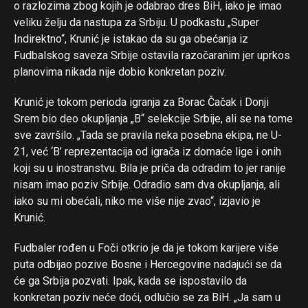
o razlozima zbog kojih je odabrao dres BiH, iako je imao
veliku želju da nastupa za Srbiju. U podkastu „Super
Indirektno“, Krunić je istakao da su ga obećanja iz
Fudbalskog saveza Srbije ostavila razočaranim jer uprkos
planovima nikada nije dobio konkretan poziv.
Krunić je tokom perioda igranja za Borac Čačak i Donji
Srem bio deo okupljanja „B“ selekcije Srbije, ali se na tome
sve završilo. „Tada se pravila neka posebna ekipa, ne U-
21, već ‘B’ reprezentacija od igrača iz domaće lige i onih
koji su u inostranstvu. Bila je priča da odradim to jer ranije
Flipboard
nisam imao poziv Srbije. Odradio sam dva okupljanja, ali
iako su mi obećali, niko me više nije zvao“, izjavio je
Reddit
Krunić.
Pinterest
Fudbaler rođen u Foči otkrio je da je tokom karijere više
Whatsapp
puta odbijao pozive Bosne i Hercegovine nadajući se da
Email
će ga Srbija pozvati. Ipak, kada se ispostavilo da
konkretan poziv neće doći, odlučio se za BiH. „Ja sam u