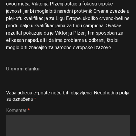
ovog meča, Viktorija Plzenj ostaje u fokusu srpske
javnosti jer bi mogla biti naredni protivnik Crvene zvezde u
plej-ofu kvalifikacija za Ligu Evrope, ukoliko crveno-beli ne
prođu dalje u kvalifikacijama za Ligu šampiona. Ovakav
rezultat pokazuje da je Viktorija Plzenj tim sposoban za
efikasan napad, ali i da ima problema u odbrani, što bi
moglo biti značajno za naredne evropske izazove.
U ovom članku:
Vaša adresa e-pošte neće biti objavljena.
Neophodna polja
su označena
*
Komentar
*