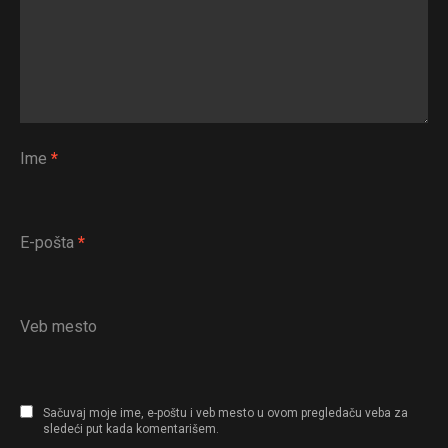
Ime
*
E-pošta
*
Veb mesto
Sačuvaj moje ime, e-poštu i veb mesto u ovom pregledaču veba za
sledeći put kada komentarišem.