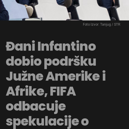
Foto Izvor: Tanjug / STR
Đani Infantino
dobio podršku
Južne Amerike i
Afrike, FIFA
odbacuje
spekulacije o