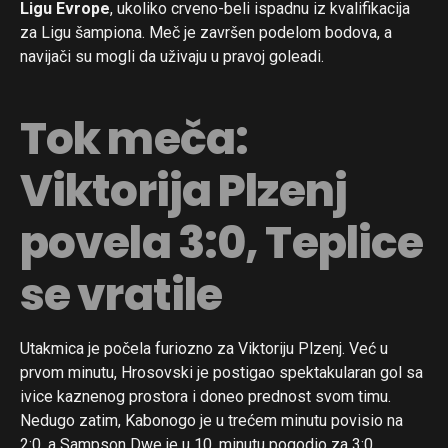
Ligu Evrope
, ukoliko crveno-beli ispadnu iz kvalifikacija
za Ligu šampiona. Meč je završen podelom bodova, a
navijači su mogli da uživaju u pravoj goleadi.
Tok meča:
Viktorija Plzenj
povela 3:0, Teplice
se vratile
Utakmica je počela furiozno za Viktoriju Plzenj. Već u
prvom minutu, Hrosovski je postigao spektakularan gol sa
ivice kaznenog prostora i doneo prednost svom timu.
Nedugo zatim, Kabonogo je u trećem minutu povisio na
2:0, a Sampson Dwe je u 10. minutu pogodio za 3:0.