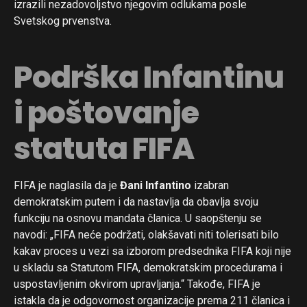
izrazili nezadovoljstvo njegovim odlukama posle
Svetskog prvenstva.
Podrška Infantinu
i poštovanje
statuta FIFA
FIFA je naglasila da je
Đani Infantino
izabran
demokratskim putem i da nastavlja da obavlja svoju
funkciju na osnovu mandata članica. U saopštenju se
navodi: „FIFA neće podržati, olakšavati niti tolerisati bilo
kakav proces u vezi sa izborom predsednika FIFA koji nije
u skladu sa Statutom FIFA, demokratskim procedurama i
uspostavljenim okvirom upravljanja.“ Takođe, FIFA je
istakla da je odgovornost organizacije prema 211 članica i