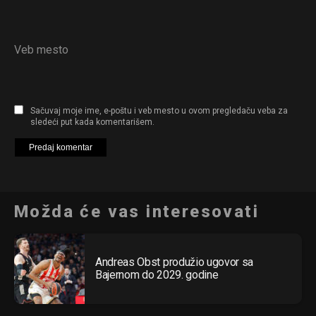
Veb mesto
Sačuvaj moje ime, e-poštu i veb mesto u ovom pregledaču veba za
sledeći put kada komentarišem.
Možda će vas interesovati
Andreas Obst produžio ugovor sa
Bajernom do 2029. godine