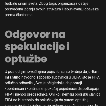
fudbalu širom sveta. Zbog toga, organizacija ostaje
posvećena jačanju svojih struktura i ispunjavanju obaveza
prema članicama.
Odgovor na
spekulacije i
optužbe
U poslednjim izveštajima pojavile su se tvrdnje da je
Đani
Infantino
navodno zaposlio ljubavnicu u UEFA, što je FIFA
odlučno odbacila. „Sve je očiglednije da postoji
koordinisan i kontinuiran pokušaj pojedinaca da potkopaju
FIFA i njenog predsednika. Oni koji nemaju podršku članica
FIFA ne bi trebalo da pokušavaju da putem optužbi,
insinuacija ili dezinformacija ostvare ono što ne mogu da