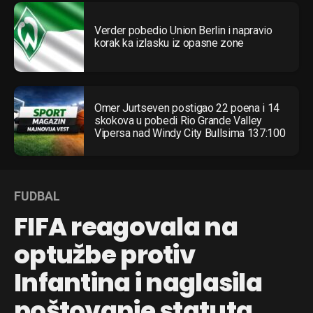
Verder pobedio Union Berlin i napravio
korak ka izlasku iz opasne zone
Omer Jurtseven postigao 22 poena i 14
skokova u pobedi Rio Grande Valley
Vipersa nad Windy City Bullsima 137:100
FUDBAL
FIFA reagovala na
optužbe protiv
Infantina i naglasila
poštovanje statuta