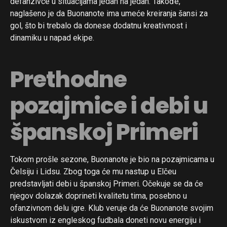
defanzivce u situacijama jedan na jedan. Takođe,
naglašeno je da Buonanote ima umeće kreiranja šansi za
gol, što bi trebalo da donese dodatnu kreativnost i
dinamiku u napad ekipe.
Prethodne
pozajmice i debi u
španskoj Primeri
Tokom prošle sezone, Buonanote je bio na pozajmicama u
Čelsiju i Lidsu. Zbog toga će mu nastup u Elčeu
predstavljati debi u španskoj Primeri. Očekuje se da će
njegov dolazak doprineti kvalitetu tima, posebno u
ofanzivnom delu igre. Klub veruje da će Buonanote svojim
iskustvom iz engleskog fudbala doneti novu energiju i