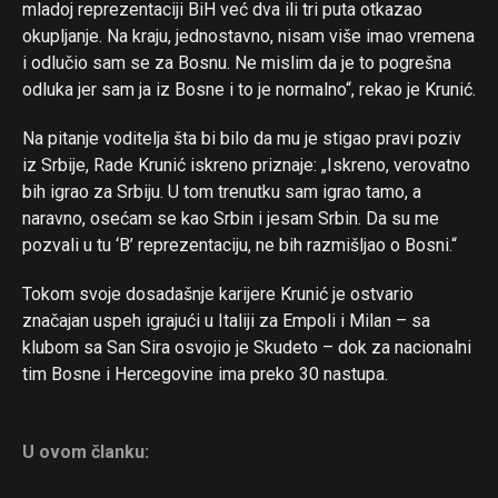
mladoj reprezentaciji BiH već dva ili tri puta otkazao
okupljanje. Na kraju, jednostavno, nisam više imao vremena
i odlučio sam se za Bosnu. Ne mislim da je to pogrešna
odluka jer sam ja iz Bosne i to je normalno“, rekao je Krunić.
Na pitanje voditelja šta bi bilo da mu je stigao pravi poziv
iz Srbije, Rade Krunić iskreno priznaje: „Iskreno, verovatno
bih igrao za Srbiju. U tom trenutku sam igrao tamo, a
naravno, osećam se kao Srbin i jesam Srbin. Da su me
pozvali u tu ‘B’ reprezentaciju, ne bih razmišljao o Bosni.“
Tokom svoje dosadašnje karijere Krunić je ostvario
značajan uspeh igrajući u Italiji za Empoli i Milan – sa
klubom sa San Sira osvojio je Skudeto – dok za nacionalni
tim Bosne i Hercegovine ima preko 30 nastupa.
U ovom članku: