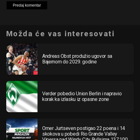
Možda će vas interesovati
Andreas Obst produžio ugovor sa
Bajernom do 2029. godine
Verder pobedio Union Berlin i napravio
korak ka izlasku iz opasne zone
Omer Jurtseven postigao 22 poena i 14
skokova u pobedi Rio Grande Valley
Vipersa nad Windy City Bullsima 137:100