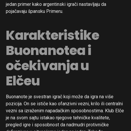
jedan primer kako argentinski igrači nastavljaju da
pojačavaju špansku Primeru.
Karakteristike
Buonanotea i
očekivanja u
Elčeu
Buonanote je svestran igrač koji može da igra na više
pozicija. On se ističe kao ofanzivni vezni, krilo ili centralni
vezni sa izraženim napadačkim sposobnostima. Klub Elče
je na svom sajtu istakao njegove tehničke kvalitete,
pregled igre i sposobnost da nadmudri protivničke