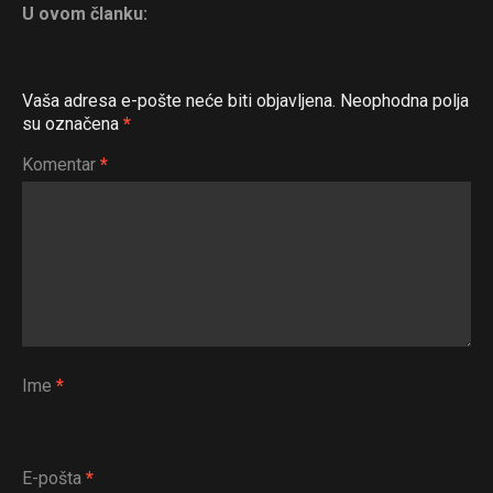
U ovom članku:
Vaša adresa e-pošte neće biti objavljena.
Neophodna polja
su označena
*
Komentar
*
Ime
*
E-pošta
*