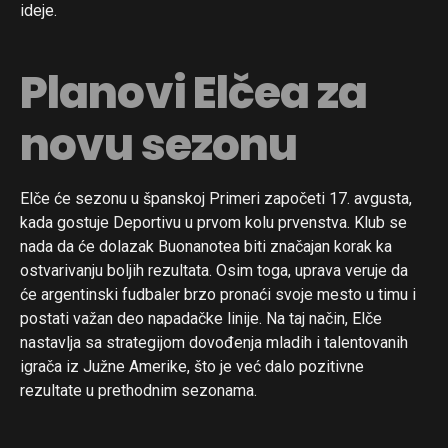
ideje.
Planovi Elčea za
novu sezonu
Flipboard
Elče će sezonu u španskoj Primeri započeti 17. avgusta,
Reddit
kada gostuje Deportivu u prvom kolu prvenstva. Klub se
nada da će dolazak Buonanotea biti značajan korak ka
Pinterest
ostvarivanju boljih rezultata. Osim toga, uprava veruje da
Whatsapp
će argentinski fudbaler brzo pronaći svoje mesto u timu i
Email
postati važan deo napadačke linije. Na taj način, Elče
nastavlja sa strategijom dovođenja mladih i talentovanih
igrača iz Južne Amerike, što je već dalo pozitivne
rezultate u prethodnim sezonama.