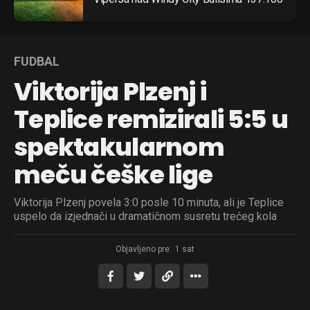
FUDBAL
Viktorija Plzenj i
Teplice remizirali 5:5 u
spektakularnom
meču češke lige
Viktorija Plzenj povela 3:0 posle 10 minuta, ali je Teplice
uspelo da izjednači u dramatičnom susretu trećeg kola
Objavljeno pre:
1 sat