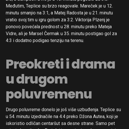
Međutim, Teplice su brzo reagovale. Mareček je u 12.
minutu smanjio na 3:1, a Matej Radosta je u 21. minutu
vratio svoj tim u igru golom za 3:2. Viktorija Plzenj je
ponovo povećala prednost u 28. minutu preko Mateja
Vidre, ali je Marsel Čermak u 35. minutu postigao gol za
4:3 i dodatno podigao tenziju na terenu.
Preokreti i drama
u drugom
poluvremenu
Drugo poluvreme donelo je još više uzbuđenja. Teplice su
u 54. minutu izjednačile na 4:4 preko Džona Autea, koji je
iskoristio odličan centaršut sa desne strane. Samo pet