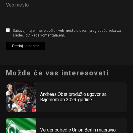
Veb mesto
Sačuvaj moje ime, e-poštu i veb mesto u ovom pregledaču veba za
sledeći put kada komentarišem.
Možda će vas interesovati
Andreas Obst produžio ugovor sa
Bajernom do 2029. godine
Verder pobedio Union Berlin i napravio