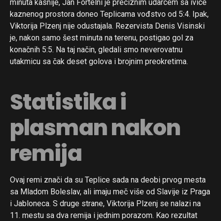
minuta kasnije, Jan Fortelni je preciznim udarcem sa ivice
kaznenog prostora doneo Teplicama vođstvo od 5:4. Ipak,
Viktorija Plzenj nije odustajala. Rezervista Denis Visinski
je, nakon samo šest minuta na terenu, postigao gol za
konačnih 5:5. Na taj način, gledali smo neverovatnu
utakmicu sa čak deset golova i brojnim preokretima.
Statistika i
plasman nakon
remija
Ovaj remi znači da su Teplice sada na deobi prvog mesta
sa Mladom Boleslav, ali imaju meč više od Slavije iz Praga
i Jabloneca. S druge strane, Viktorija Plzenj se nalazi na
11. mestu sa dva remija i jednim porazom. Kao rezultat