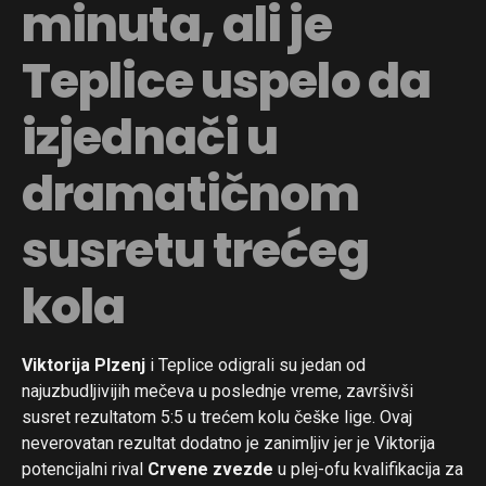
minuta, ali je
Teplice uspelo da
izjednači u
dramatičnom
susretu trećeg
kola
Viktorija Plzenj
i Teplice odigrali su jedan od
najuzbudljivijih mečeva u poslednje vreme, završivši
susret rezultatom 5:5 u trećem kolu češke lige. Ovaj
neverovatan rezultat dodatno je zanimljiv jer je Viktorija
potencijalni rival
Crvene zvezde
u plej-ofu kvalifikacija za