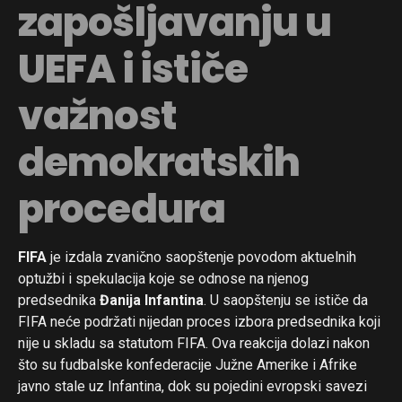
zapošljavanju u
UEFA i ističe
važnost
demokratskih
procedura
FIFA
je izdala zvanično saopštenje povodom aktuelnih
optužbi i spekulacija koje se odnose na njenog
predsednika
Đanija Infantina
. U saopštenju se ističe da
FIFA neće podržati nijedan proces izbora predsednika koji
nije u skladu sa statutom FIFA. Ova reakcija dolazi nakon
što su fudbalske konfederacije Južne Amerike i Afrike
javno stale uz Infantina, dok su pojedini evropski savezi