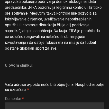
opravdati pokušaje podrivanja demokratskog mandata
predsednika. „FIFA pozdravlja legitimnu kontrolu i kritičko
preispitivanje. Međutim, takva kontrola nije dozvola za
iskrivljavanje činjenica, uveličavanje nepotkrepljenih
optužbi ili stvaranje distrakcija čiji je cilj podrivanje
napretka“, stoji u saopštenju. Na kraju, FIFA je poručila da
će odlučno reagovati na netačno ili obmanjujuće
izveštavanje i da ostaje fokusirana na misiju da fudbal
postane globalan sport za sve.
U ovom članku:
Vaša adresa e-pošte neće biti objavljena.
Neophodna polja
su označena
*
Komentar
*