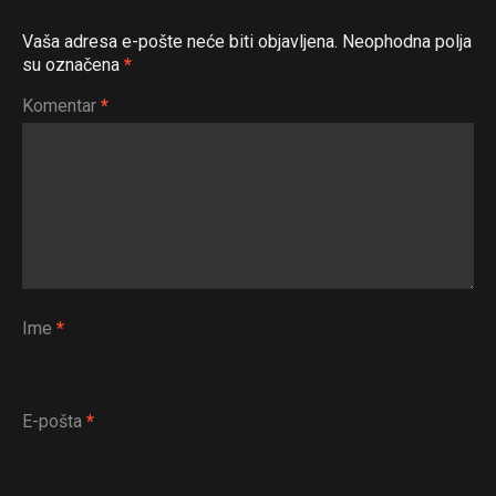
Vaša adresa e-pošte neće biti objavljena.
Neophodna polja
su označena
*
Komentar
*
Ime
*
E-pošta
*