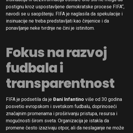
postignu kroz uspostavljene demokratske procese FIFA“,
navodi se u saopštenju. FIFA je naglasila da spekulacije i
insinuacije ne treba predstavljati kao činjenice i da
ponavljanje neke tvrdnje ne čini je istinitom.
Fokus na razvoj
fudbala i
transparentnost
FIFA je podsetila da je
Đani Infantino
više od 30 godina
posvetio evropskom i svetskom fudbalu, doprinoseći
značajnim promenama i proširivanju pristupa, resursa i
mogućnosti širom sveta. Organizacija je istakla da
promene često izazivaju otpor, ali da neslaganje ne može