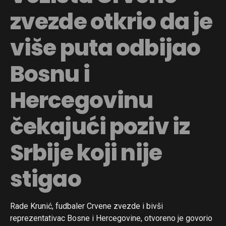
zvezde otkrio da je
više puta odbijao
Bosnu i
Hercegovinu
čekajući poziv iz
Srbije koji nije
stigao
Rade Krunić, fudbaler Crvene zvezde i bivši
reprezentativac Bosne i Hercegovine, otvoreno je govorio