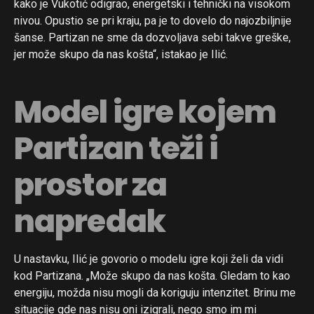
kako je Vukotić odigrao, energetski i tehnički na visokom
nivou. Opustio se pri kraju, pa je to dovelo do najozbiljnije
šanse. Partizan ne sme da dozvoljava sebi takve greške,
jer može skupo da nas košta“, istakao je Ilić.
Model igre kojem
Partizan teži i
prostor za
napredak
U nastavku, Ilić je govorio o modelu igre koji želi da vidi
kod Partizana. „Može skupo da nas košta. Gledam to kao
energiju, možda nisu mogli da koriguju intenzitet. Brinu me
situacije gde nas nisu oni izigrali, nego smo im mi