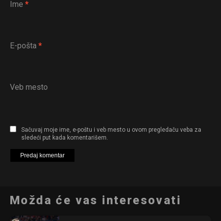
Ime
*
E-pošta
*
Veb mesto
Sačuvaj moje ime, e-poštu i veb mesto u ovom pregledaču veba za
sledeći put kada komentarišem.
Možda će vas interesovati