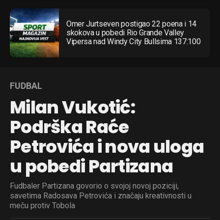
Omer Jurtseven postigao 22 poena i 14
skokova u pobedi Rio Grande Valley
Vipersa nad Windy City Bullsima 137:100
FUDBAL
Milan Vukotić:
Podrška Raće
Petrovića i nova uloga
u pobedi Partizana
Fudbaler Partizana govorio o svojoj novoj poziciji,
savetima Radosava Petrovića i značaju kreativnosti u
meču protiv Tobola