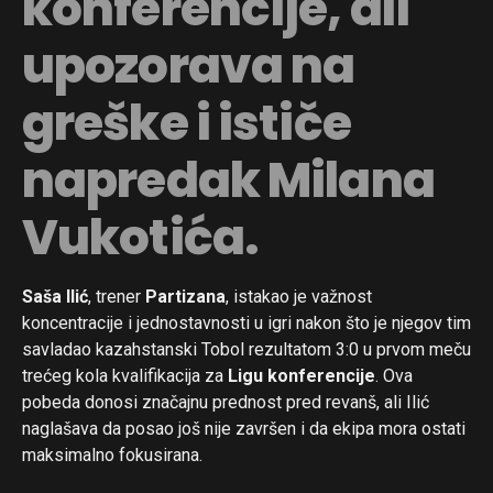
konferencije, ali
upozorava na
greške i ističe
napredak Milana
Vukotića.
Saša Ilić
, trener
Partizana
, istakao je važnost
koncentracije i jednostavnosti u igri nakon što je njegov tim
savladao kazahstanski Tobol rezultatom 3:0 u prvom meču
trećeg kola kvalifikacija za
Ligu konferencije
. Ova
pobeda donosi značajnu prednost pred revanš, ali Ilić
naglašava da posao još nije završen i da ekipa mora ostati
maksimalno fokusirana.