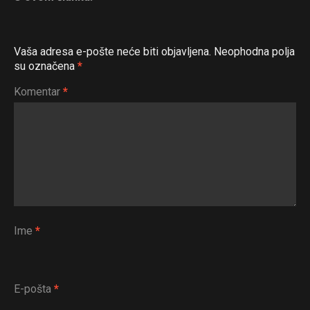
Vaša adresa e-pošte neće biti objavljena.
Neophodna polja
su označena
*
Komentar
*
Ime
*
E-pošta
*