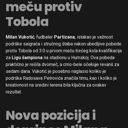
meču protiv
Tobola
Milan Vukotić
, fudbaler
Partizana
, istakao je važnost
podrške saigrača i stručnog štaba nakon ubedljive pobede
protiv Tobola od 3:0 u prvom meču trećeg kola kvalifikacija
za
Ligu šampiona
na stadionu u Humskoj. Ova pobeda
praktično je rešila dvomeč, a crno-bele očekuje revanš za
sedam dana. Vukotić je posebno naglasio koliko je
podrška Radosava Petrovića značila timu, kao i koliko je
kreativnost na sredini terena bila ključna za ovakav
rezultat.
Nova pozicija i