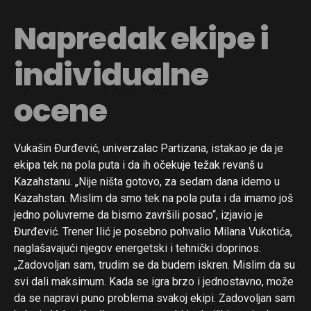
Napredak ekipe i
individualne
ocene
Vukašin Đurđević, univerzalac Partizana, istakao je da je
ekipa tek na pola puta i da ih očekuje težak revanš u
Kazahstanu. „Nije ništa gotovo, za sedam dana idemo u
Kazahstan. Mislim da smo tek na pola puta i da imamo još
jedno poluvreme da bismo završili posao“, izjavio je
Đurđević. Trener Ilić je posebno pohvalio Milana Vukotića,
naglašavajući njegov energetski i tehnički doprinos.
„Zadovoljan sam, trudim se da budem iskren. Mislim da su
svi dali maksimum. Kada se igra brzo i jednostavno, može
da se napravi puno problema svakoj ekipi. Zadovoljan sam