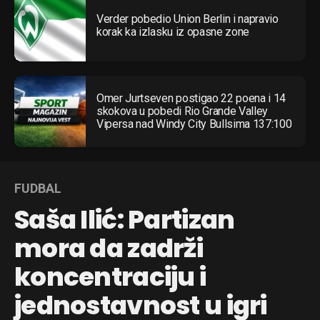
Verder pobedio Union Berlin i napravio
korak ka izlasku iz opasne zone
Omer Jurtseven postigao 22 poena i 14
skokova u pobedi Rio Grande Valley
Vipersa nad Windy City Bullsima 137:100
FUDBAL
Saša Ilić: Partizan
mora da zadrži
koncentraciju i
jednostavnost u igri