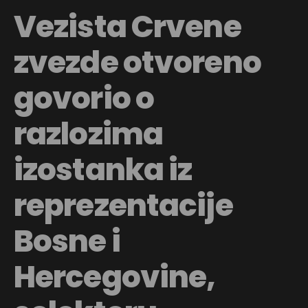
Vezista Crvene
zvezde otvoreno
govorio o
razlozima
izostanka iz
reprezentacije
Bosne i
Hercegovine,