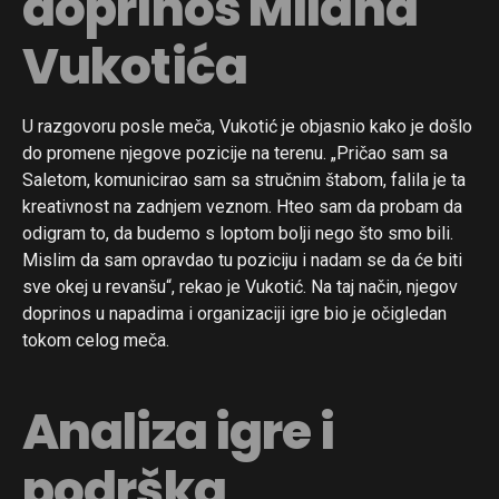
doprinos Milana
Vukotića
U razgovoru posle meča, Vukotić je objasnio kako je došlo
do promene njegove pozicije na terenu. „Pričao sam sa
Saletom, komunicirao sam sa stručnim štabom, falila je ta
kreativnost na zadnjem veznom. Hteo sam da probam da
odigram to, da budemo s loptom bolji nego što smo bili.
Mislim da sam opravdao tu poziciju i nadam se da će biti
sve okej u revanšu“, rekao je Vukotić. Na taj način, njegov
doprinos u napadima i organizaciji igre bio je očigledan
tokom celog meča.
Analiza igre i
podrška