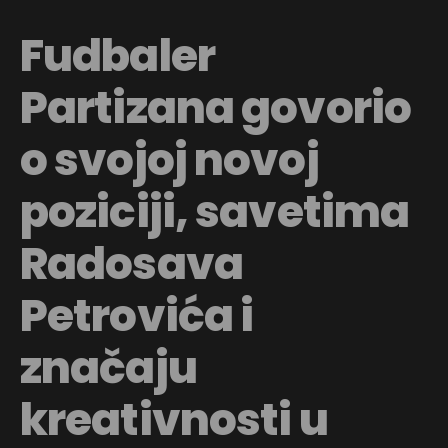
Fudbaler
Partizana govorio
o svojoj novoj
poziciji, savetima
Radosava
Petrovića i
značaju
kreativnosti u