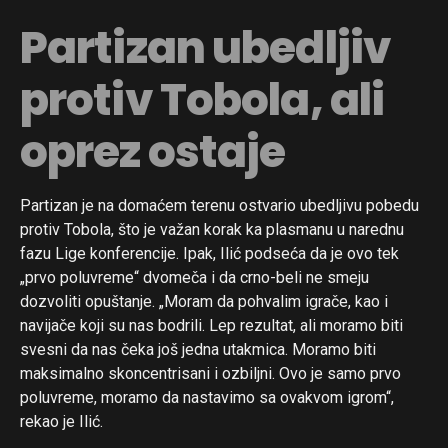
Partizan ubedljiv
protiv Tobola, ali
oprez ostaje
Partizan je na domaćem terenu ostvario ubedljivu pobedu
protiv Tobola, što je važan korak ka plasmanu u narednu
fazu Lige konferencije. Ipak, Ilić podseća da je ovo tek
„prvo poluvreme“ dvomeča i da crno-beli ne smeju
dozvoliti opuštanje. „Moram da pohvalim igrače, kao i
navijače koji su nas bodrili. Lep rezultat, ali moramo biti
svesni da nas čeka još jedna utakmica. Moramo biti
maksimalno skoncentrisani i ozbiljni. Ovo je samo prvo
poluvreme, moramo da nastavimo sa ovakvom igrom“,
rekao je Ilić.