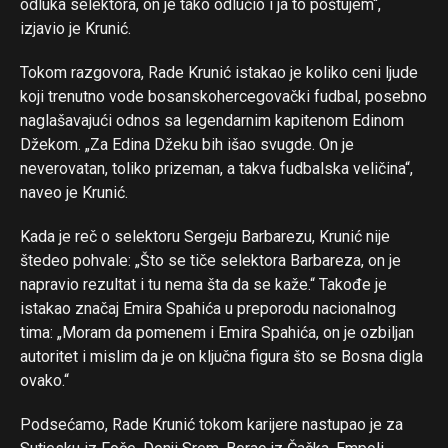
odluka selektora, on je tako odlučio i ja to poštujem“,
Flipboard
izjavio je Krunić.
Reddit
Tokom razgovora, Rade Krunić istakao je koliko ceni ljude
Pinterest
koji trenutno vode bosanskohercegovački fudbal, posebno
Whatsapp
naglašavajući odnos sa legendarnim kapitenom Edinom
Email
Džekom. „Za Edina Džeku bih išao svugde. On je
neverovatan, toliko prizeman, a takva fudbalska veličina“,
naveo je Krunić.
Kada je reč o selektoru Sergeju Barbarezu, Krunić nije
štedeo pohvale: „Što se tiče selektora Barbareza, on je
napravio rezultat i tu nema šta da se kaže.“ Takođe je
istakao značaj Emira Spahića u preporodu nacionalnog
tima: „Moram da pomenem i Emira Spahića, on je ozbiljan
autoritet i mislim da je on ključna figura što se Bosna digla
ovako.“
Podsećamo, Rade Krunić tokom karijere nastupao je za