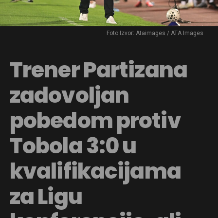
Foto Izvor: Ataimages / ATA Images
Trener Partizana
zadovoljan
pobedom protiv
Tobola 3:0 u
kvalifikacijama
za Ligu