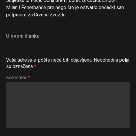
Sutjesku iz Foče, Donji Srem, Borac iz Čačka, Empoli,
Milan i Fenerbahče pre nego što je ostvario dečački san
potpisom za Crvenu zvezdu.
U ovom članku:
Vaša adresa e-pošte neće biti objavljena.
Neophodna polja
su označena
*
Komentar
*