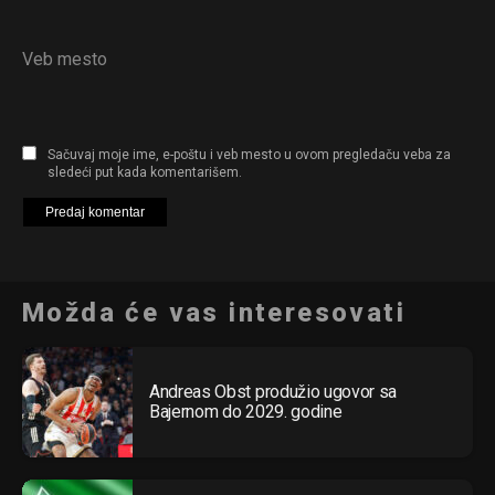
Veb mesto
Sačuvaj moje ime, e-poštu i veb mesto u ovom pregledaču veba za
sledeći put kada komentarišem.
Možda će vas interesovati
Andreas Obst produžio ugovor sa
Bajernom do 2029. godine