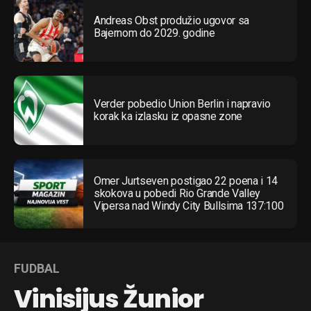
Andreas Obst produžio ugovor sa
Bajernom do 2029. godine
Verder pobedio Union Berlin i napravio
korak ka izlasku iz opasne zone
Omer Jurtseven postigao 22 poena i 14
skokova u pobedi Rio Grande Valley
Vipersa nad Windy City Bullsima 137:100
FUDBAL
Vinisijus Žunior