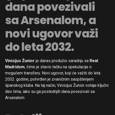
dana povezivali
sa Arsenalom, a
novi ugovor važi
do leta 2032.
Vinisijus Žunior
je danas produžio saradnju sa
Real
Madridom
, čime je stavio tačku na spekulacije o
mogućem transferu. Novi ugovor, koji će važiti do leta
2032. godine, potvrđen je zvaničnim saopštenjem
španskog kluba. Na taj način, Vinisijus Žunior ostaje ključni
deo tima, iako su ga poslednjih dana povezivali sa
Arsenalom.