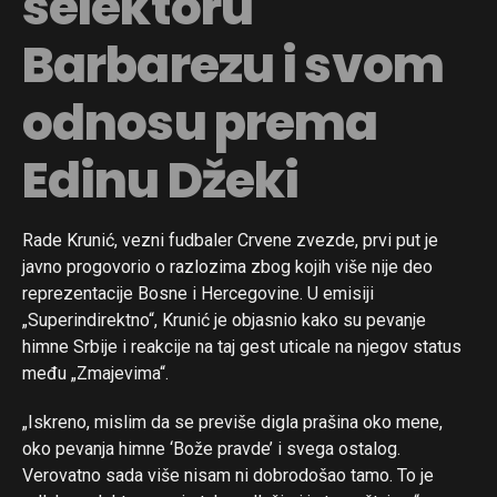
selektoru
Barbarezu i svom
odnosu prema
Edinu Džeki
Rade Krunić, vezni fudbaler Crvene zvezde, prvi put je
javno progovorio o razlozima zbog kojih više nije deo
reprezentacije Bosne i Hercegovine. U emisiji
„Superindirektno“, Krunić je objasnio kako su pevanje
himne Srbije i reakcije na taj gest uticale na njegov status
među „Zmajevima“.
„Iskreno, mislim da se previše digla prašina oko mene,
oko pevanja himne ‘Bože pravde’ i svega ostalog.
Verovatno sada više nisam ni dobrodošao tamo. To je