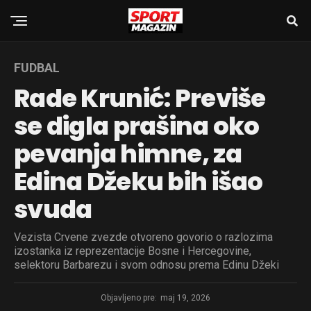
FUDBAL
Rade Krunić: Previše
se digla prašina oko
pevanja himne, za
Edina Džeku bih išao
svuda
Vezista Crvene zvezde otvoreno govorio o razlozima
izostanka iz reprezentacije Bosne i Hercegovine,
selektoru Barbarezu i svom odnosu prema Edinu Džeki
Objavljeno pre:
maj 19, 2026