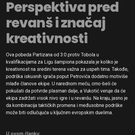
Perspektiva pred
revanš i značaj
kreativnosti
Ova pobeda Partizana od 3:0 protiv Tobola u
kvalifikacijama za Ligu šampiona pokazala je koliko je
kreativnost na sredini terena važna za uspeh tima. Takođe,
podrška iskusnih igrača poput Petrovića dodatno motiviše
mlađe članove ekipe. U narednom meču, crno-beli će
pokušati da potvrde plasman dalje, a Vukotić veruje da će
ekipa zadržati visok nivo igre i u revanšu. Na kraju, jasno je
da kombinacija taktičkih promena i međusobne podrške
može biti odlučujuća u ključnim evropskim duelima.
U ovom članku: