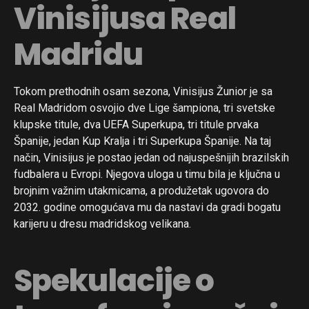
Vinisijusa Real
Madridu
Tokom prethodnih osam sezona, Vinisijus Žunior je sa
Real Madridom osvojio dve Lige šampiona, tri svetske
klupske titule, dva UEFA Superkupa, tri titule prvaka
Španije, jedan Kup Kralja i tri Superkupa Španije. Na taj
način, Vinisijus je postao jedan od najuspešnijih brazilskih
fudbalera u Evropi. Njegova uloga u timu bila je ključna u
brojnim važnim utakmicama, a produžetak ugovora do
2032. godine omogućava mu da nastavi da gradi bogatu
karijeru u dresu madridskog velikana.
Spekulacije o