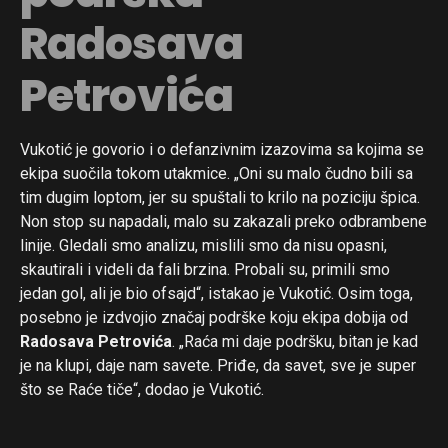
Radosava
Petrovića
Vukotić je govorio i o defanzivnim izazovima sa kojima se
ekipa suočila tokom utakmice. „Oni su malo čudno bili sa
tim dugim loptom, jer su spuštali to krilo na poziciju špica.
Non stop su napadali, malo su zakazali preko odbrambene
linije. Gledali smo analizu, mislili smo da nisu opasni,
skautirali i videli da fali brzina. Probali su, primili smo
jedan gol, ali je bio ofsajd“, istakao je Vukotić. Osim toga,
posebno je izdvojio značaj podrške koju ekipa dobija od
Radosava Petrovića
. „Raća mi daje podršku, bitan je kad
je na klupi, daje nam savete. Priđe, da savet, sve je super
što se Raće tiče“, dodao je Vukotić.