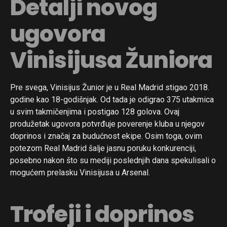
Detalji novog
ugovora
Vinisijusa Žuniora
Pre svega, Vinisijus Žunior je u Real Madrid stigao 2018.
godine kao 18-godišnjak. Od tada je odigrao 375 utakmica
u svim takmičenjima i postigao 128 golova. Ovaj
produžetak ugovora potvrđuje poverenje kluba u njegov
doprinos i značaj za budućnost ekipe. Osim toga, ovim
potezom Real Madrid šalje jasnu poruku konkurenciji,
posebno nakon što su mediji poslednjih dana spekulisali o
mogućem prelasku Vinisijusa u Arsenal.
Trofeji i doprinos