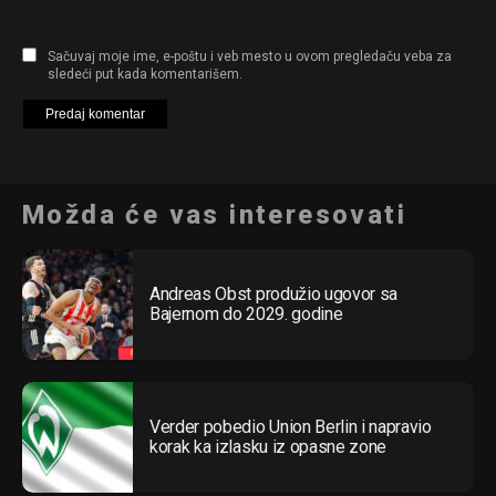
Sačuvaj moje ime, e-poštu i veb mesto u ovom pregledaču veba za
sledeći put kada komentarišem.
Možda će vas interesovati
Andreas Obst produžio ugovor sa
Bajernom do 2029. godine
Verder pobedio Union Berlin i napravio
korak ka izlasku iz opasne zone