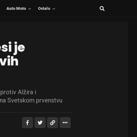
Auto Moto
Ostalo
si je
svih
protiv Alžira i
 na Svetskom prvenstvu