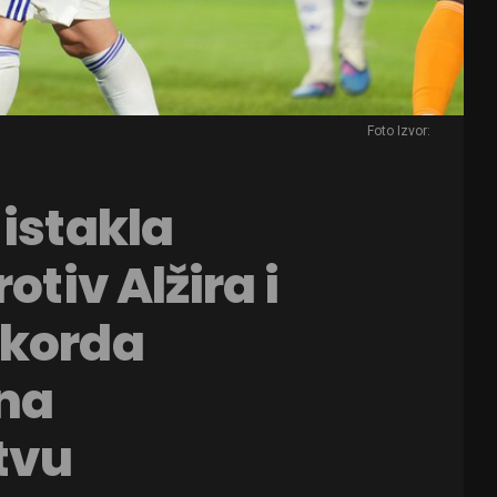
Foto Izvor:
 istakla
otiv Alžira i
ekorda
 na
tvu