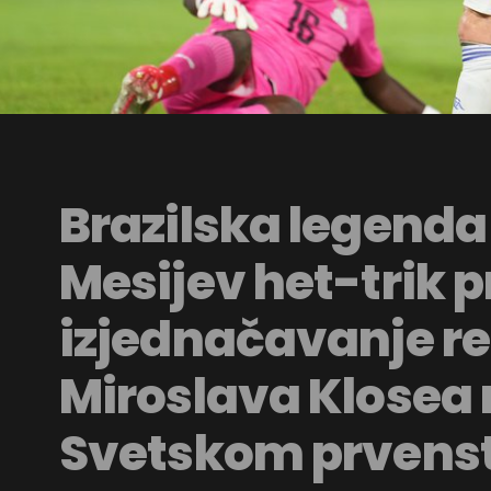
Brazilska legenda
Mesijev het-trik pr
izjednačavanje r
Miroslava Klosea
Svetskom prvens