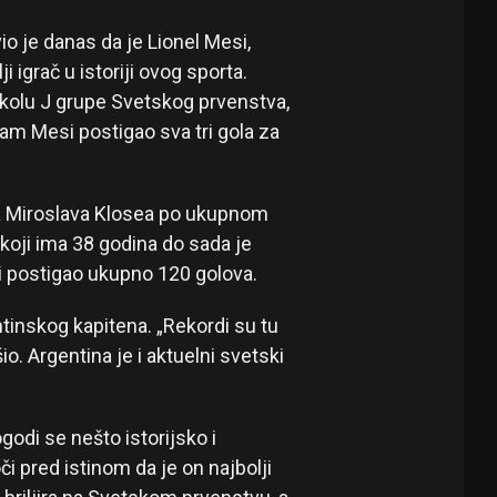
io je danas da je Lionel Mesi,
 igrač u istoriji ovog sporta.
 kolu J grupe Svetskog prvenstva,
sam Mesi postigao sva tri gola za
a Miroslava Klosea po ukupnom
koji ima 38 godina do sada je
i postigao ukupno 120 golova.
tinskog kapitena. „Rekordi su tu
o. Argentina je i aktuelni svetski
godi se nešto istorijsko i
i pred istinom da je on najbolji