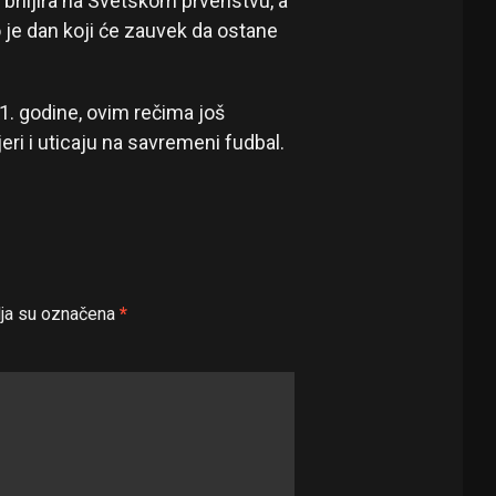
 briljira na Svetskom prvenstvu, a
 je dan koji će zauvek da ostane
11. godine, ovim rečima još
ri i uticaju na savremeni fudbal.
ja su označena
*