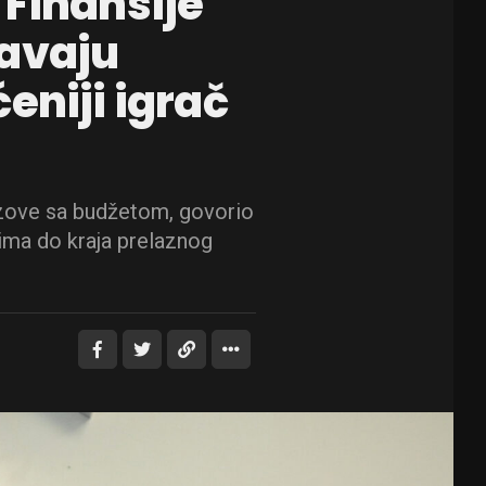
 Finansije
čavaju
eniji igrač
zazove sa budžetom, govorio
ima do kraja prelaznog