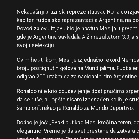
Nekadašnji brazilski reprezentativac Ronaldo izjav
kapiten fudbalske reprezentacije Argentine, najbolji
Povod za ovu izjavu bio je nastup Mesija u prvom
gde je Argentina savladala Alžir rezultatom 3:0, a 
svoju selekciju.
Ovim het-trikom, Mesi je izjednačio rekord Nemc
broju postignutih golova na Mundijalima. Fudbaler 
odigrao 200 utakmica za nacionalni tim Argentine 
Ronaldo nije krio oduševljenje dostignućima argen
da se ruše, a uopšte nisam iznenađen ko ih je sruši
šampion“, rekao je Ronaldo za Mundo Deportivo.
Dodao je još: „Svaki put kad Mesi kroči na teren, do
elegantno. Vreme je da svet prestane da zatvara oč