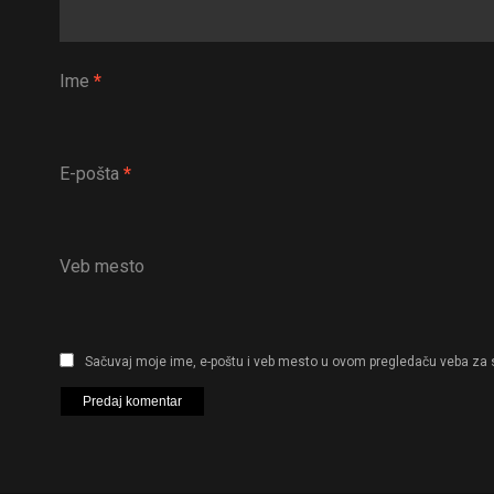
Ime
*
E-pošta
*
Veb mesto
Sačuvaj moje ime, e-poštu i veb mesto u ovom pregledaču veba za 