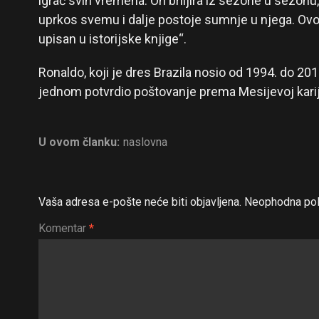
igrač svih vremena. On briljira iz sezone u sezonu,
uprkos svemu i dalje postoje sumnje u njega. Ovo
upisan u istorijske knjige“.
Ronaldo, koji je dres Brazila nosio od 1994. do 20
jednom potvrdio poštovanje prema Mesijevoj karije
U ovom članku:
naslovna
Vaša adresa e-pošte neće biti objavljena.
Neophodna pol
Komentar
*