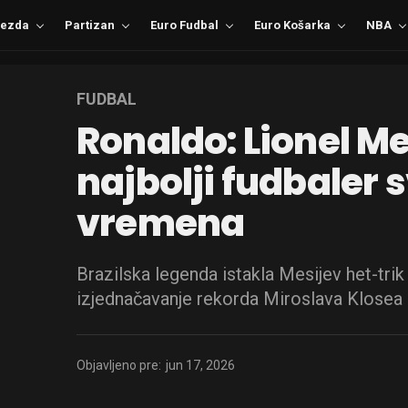
ezda
Partizan
Euro Fudbal
Euro Košarka
NBA
FUDBAL
Ronaldo: Lionel Me
najbolji fudbaler 
vremena
Brazilska legenda istakla Mesijev het-trik 
izjednačavanje rekorda Miroslava Klosea
Objavljeno pre:
jun 17, 2026