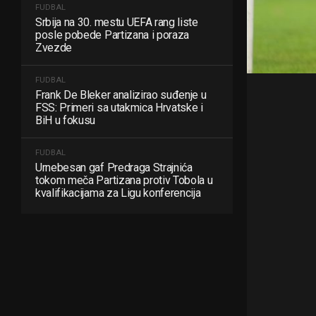
FUDBAL
Srbija na 30. mestu UEFA rang liste
posle pobede Partizana i poraza
Zvezde
FUDBAL
Frank De Bleker analizirao suđenje u
FSS: Primeri sa utakmica Hrvatske i
BiH u fokusu
FUDBAL
Urnebesan gaf Predraga Strajnića
tokom meča Partizana protiv Tobola u
kvalifikacijama za Ligu konferencija