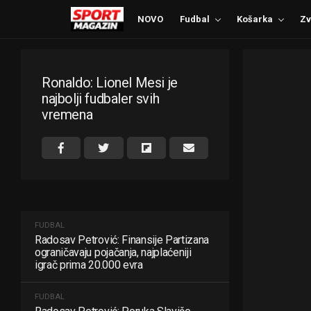
NOVO
Fudbal
Košarka
Zv
Ronaldo: Lionel Mesi je
najbolji fudbaler svih
vremena
FUDBAL
Radosav Petrović: Finansije Partizana
ograničavaju pojačanja, najplaćeniji
igrač prima 20.000 evra
FUDBAL