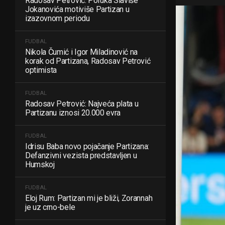
Radosav Petrović: Poruka Slaviše
Jokanovića motiviše Partizan u
izazovnom periodu
FUDBAL
Nikola Čumić i Igor Miladinović na
korak od Partizana, Radosav Petrović
optimista
FUDBAL
Radosav Petrović: Najveća plata u
Partizanu iznosi 20.000 evra
FUDBAL
Idrisu Baba novo pojačanje Partizana:
Defanzivni vezista predstavljen u
Humskoj
FUDBAL
Eloj Rum: Partizan mi je bliži, Zorannah
je uz crno-bele