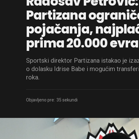
Radosav Petrović:
Partizana ograni
pojačanja, najplać
prima 20.000 evra
Sportski direktor Partizana istakao je i
o dolasku Idrise Babe i mogućim transfer
roka.
Objavljeno pre:
35 sekundi