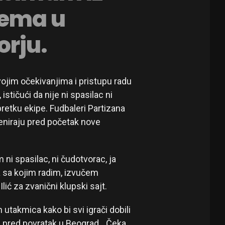
rema u
rju.
vojim očekivanjima i pristupu radu
stičući da nije ni spasilac ni
etku ekipe. Fudbaleri Partizana
eniraju pred početak nove
i spasilac, ni čudotvorac, ja
ma sa kojim radim, izvučem
lić za zvanični klupski sajt.
 utakmica kako bi svi igrači dobili
pred povratak u Beograd. „Čeka