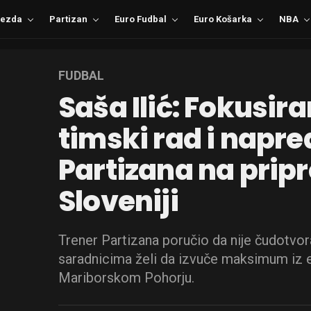
ezda
Partizan
Euro Fudbal
Euro Košarka
NBA
FUDBAL
Saša Ilić: Fokusir
timski rad i napr
Partizana na pri
Sloveniji
Trener Partizana poručio da nije čudotvora
saradnicima želi da izvuče maksimum iz 
Mariborskom Pohorju.