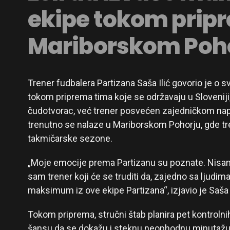
ekipe tokom prip
Mariborskom Poho
Trener fudbalera Partizana Saša Ilić govorio je o s
tokom priprema tima koje se održavaju u Sloveniji, i
čudotvorac, već trener posvećen zajedničkom napr
trenutno se nalaze u Mariborskom Pohorju, gde tr
takmičarske sezone.
„Moje emocije prema Partizanu su poznate. Nisam n
sam trener koji će se truditi da, zajedno sa ljudi
maksimum iz ove ekipe Partizana“, izjavio je Saša I
Tokom priprema, stručni štab planira pet kontrolnih
šansu da se dokažu i steknu neophodnu minutažu 