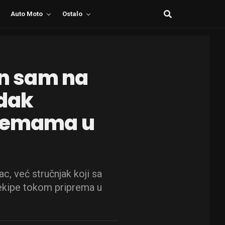
Auto Moto
Ostalo
an sam na
edak
premama u
c, već stručnjak koji sa
ekipe tokom priprema u