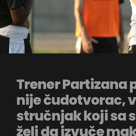
Trener Partizana 
nije čudotvorac, 
stručnjak koji sa
želi da izvuče ma