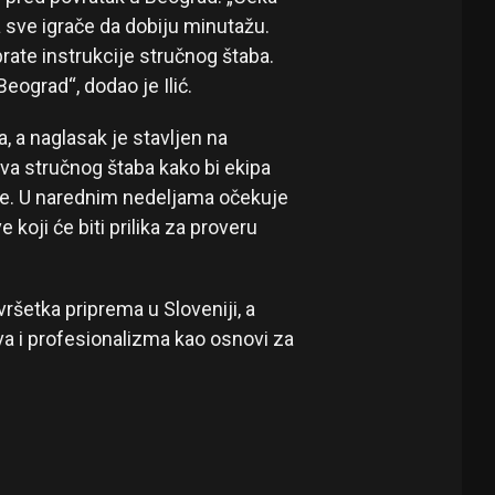
 sve igrače da dobiju minutažu.
ate instrukcije stručnog štaba.
ograd“, dodao je Ilić.
, a naglasak je stavljen na
eva stručnog štaba kako bi ekipa
ne. U narednim nedeljama očekuje
 koji će biti prilika za proveru
ršetka priprema u Sloveniji, a
va i profesionalizma kao osnovi za