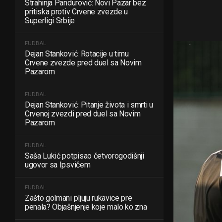
Strahinja Pandurović: Novi Pazar bez
pritiska protiv Crvene zvezde u
Superligi Srbije
FUDBAL
Dejan Stanković: Rotacije u timu
Crvene zvezde pred duel sa Novim
Pazarom
FUDBAL
Dejan Stanković: Pitanje života i smrti u
Crvenoj zvezdi pred duel sa Novim
Pazarom
FUDBAL
Saša Lukić potpisao četvorogodišnji
ugovor sa Ipsvičem
FUDBAL
Zašto golmani pljuju rukavice pre
penala? Objašnjenje koje malo ko zna