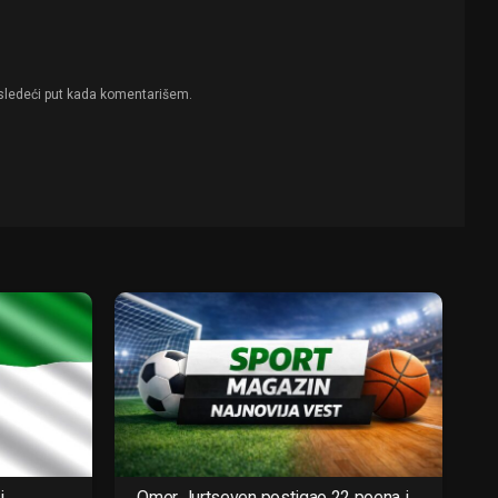
sledeći put kada komentarišem.
i
Omer Jurtseven postigao 22 poena i