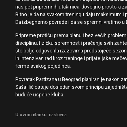
nas pet pripremnih utakmica, dovoljno prostora za
Bitno je da na svakom treningu daju maksimum i pr
Da izbegnemo povrede i da se spremni vratimo u Be
Pripreme protiču prema planu i bez većih problema
disciplinu, fizičku spremnost i praćenje svih zaht
što bolje odgovorila izazovima predstojeće sezo
ih intenzivan rad kroz treninge i prijateljske mečeve
forme svakog pojedinca.
Povratak Partizana u Beograd planiran je nakon zav
Saša Ilić ostaje dosledan svom principu zajedništ
buduće uspehe kluba.
U ovom članku:
naslovna