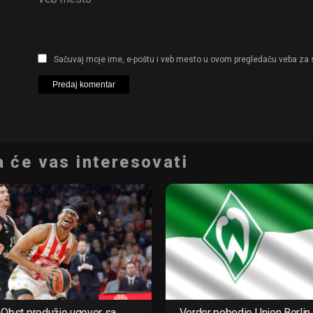
Sačuvaj moje ime, e-poštu i veb mesto u ovom pregledaču veba za 
 će vas interesovati
Obst produžio ugovor sa
Verder pobedio Union Berlin 