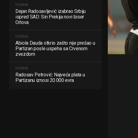
FUDBAL
Dejan Radosavljević izabrao Srbiju
ispred SAD: Sin Prekija novi biser
Orlova
FUDBAL
Abiola Dauda otkrio zašto nije prešao u
Partizan posle uspeha sa Crvenom
zvezdom
FUDBAL
Radosav Petrović: Najveća plata u
Partizanu iznosi 20.000 evra