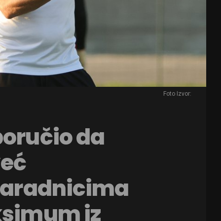
Foto Izvor:
poručio da
već
 saradnicima
ksimum iz