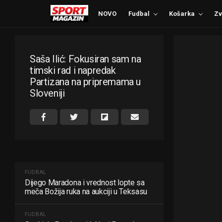
NOVO
Fudbal
Košarka
Zv
Saša Ilić: Fokusiran sam na
timski rad i napredak
Partizana na pripremama u
Sloveniji
FUDBAL
Dijego Maradona i vrednost lopte sa
meča Božija ruka na aukciji u Teksasu
FUDBAL