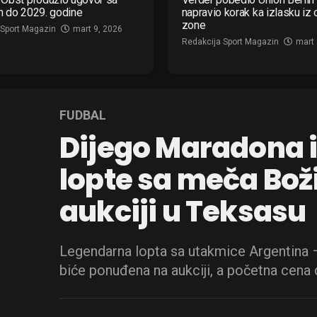
m do 2029. godine
napravio korak ka izlasku iz
zone
 Sport Magazin
mart 9, 2026
Redakcija Sport Magazin
mart 
FUDBAL
Dijego Maradona i
lopte sa meča Bož
aukciji u Teksasu
Legendarna lopta sa utakmice Argentina 
biće ponuđena na aukciji, a početna cena 