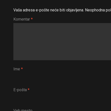
Vaša adresa e-pošte neće biti objavljena.
Neophodna pol
Komentar
*
Ime
*
E-pošta
*
Veb mesto