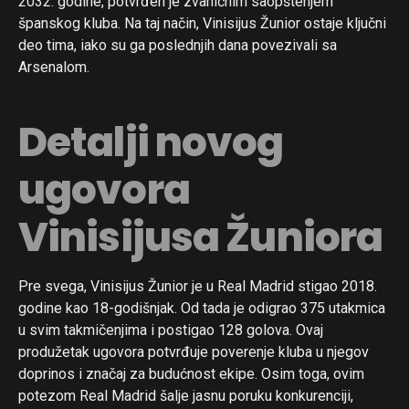
2032. godine, potvrđen je zvaničnim saopštenjem
španskog kluba. Na taj način, Vinisijus Žunior ostaje ključni
deo tima, iako su ga poslednjih dana povezivali sa
Arsenalom.
Detalji novog
ugovora
Vinisijusa Žuniora
Pre svega, Vinisijus Žunior je u Real Madrid stigao 2018.
godine kao 18-godišnjak. Od tada je odigrao 375 utakmica
u svim takmičenjima i postigao 128 golova. Ovaj
produžetak ugovora potvrđuje poverenje kluba u njegov
doprinos i značaj za budućnost ekipe. Osim toga, ovim
potezom Real Madrid šalje jasnu poruku konkurenciji,