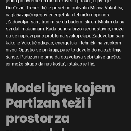
jedno poluvreme da bismo završili posao“, izjavio je
Đurđević. Trener Ilić je posebno pohvalio Milana Vukotića,
naglašavajući njegov energetski i tehnički doprinos.
„Zadovoljan sam, trudim se da budem iskren. Mislim da su
svi dali maksimum. Kada se igra brzo i jednostavno, može
da se napravi puno problema svakoj ekipi. Zadovoljan sam
kako je Vukotić odigrao, energetski i tehnički na visokom
nivou. Opustio se pri kraju, pa je to dovelo do najozbiljnije
šanse. Partizan ne sme da dozvoljava sebi takve greške,
jer može skupo da nas košta“, istakao je Ilić.
Model igre kojem
Partizan teži i
prostor za