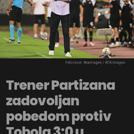
Foto Izvor: Ataimages / ATA Images
Trener Partizana
zadovoljan
pobedom protiv
Tobola 3:0 u