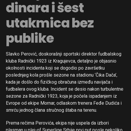
dinara i šest
utakmica bez
publike
Slavko Perović, doskorašnji sportski direktor fudbalskog
kluba Radnički 1923 iz Kragujevca, detaljno je objasnio
okolnosti incidenta koji se dogodio po završetku
poslednjeg kola prošle sezone na stadionu ‘Čika Dača’,
kada je došlo do fizičkog obračuna između navijača i
fudbalera ovog kluba. Incident se desio nakon turbulentne
sezone za Radnički 1923, koja je počela ispadanjem iz
Evrope od ekipe Mornar, odlaskom trenera Feđe Dudića i
smrću jednog člana stručnog štaba na terenu.
Prema rečima Perovića, ekipa nije uspela da izbori
plasman u plej-of Superlige Srbije prvi put posle nekoliko