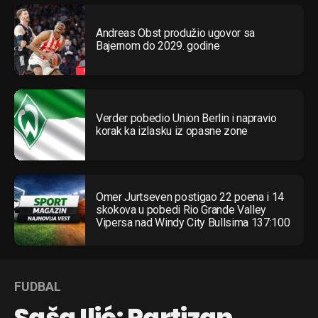
Andreas Obst produžio ugovor sa
Bajernom do 2029. godine
Verder pobedio Union Berlin i napravio
korak ka izlasku iz opasne zone
Omer Jurtseven postigao 22 poena i 14
skokova u pobedi Rio Grande Valley
Vipersa nad Windy City Bullsima 137:100
FUDBAL
Saša Ilić: Partizan