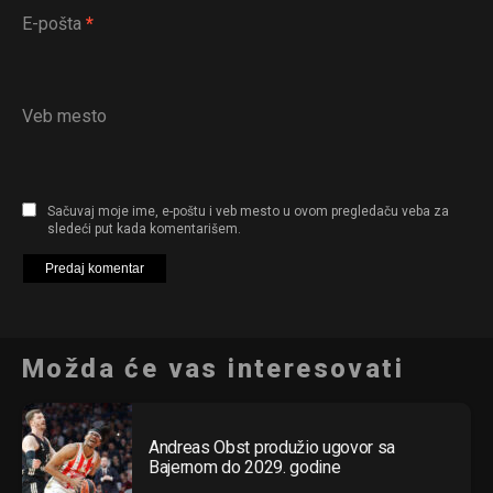
E-pošta
*
Veb mesto
Sačuvaj moje ime, e-poštu i veb mesto u ovom pregledaču veba za
sledeći put kada komentarišem.
Možda će vas interesovati
Andreas Obst produžio ugovor sa
Bajernom do 2029. godine