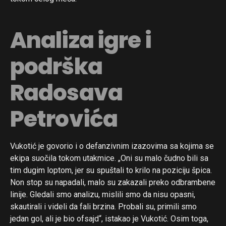
Analiza igre i
podrška
Radosava
Petrovića
Vukotić je govorio i o defanzivnim izazovima sa kojima se
ekipa suočila tokom utakmice. „Oni su malo čudno bili sa
tim dugim loptom, jer su spuštali to krilo na poziciju špica.
Non stop su napadali, malo su zakazali preko odbrambene
linije. Gledali smo analizu, mislili smo da nisu opasni,
skautirali i videli da fali brzina. Probali su, primili smo
jedan gol, ali je bio ofsajd“, istakao je Vukotić. Osim toga,