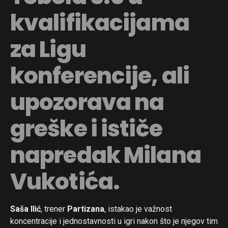
kvalifikacijama
za Ligu
konferencije, ali
upozorava na
greške i ističe
napredak Milana
Vukotića.
Saša Ilić
, trener
Partizana
, istakao je važnost
koncentracije i jednostavnosti u igri nakon što je njegov tim