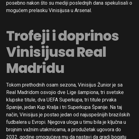
posebno nakon što su mediji poslednjih dana spekulisali o
mogućem prelasku Vinisijusa u Arsenal.
Trofeji i doprinos
Vinisijusa Real
Madridu
Tokom prethodnih osam sezona, Vinisijus Žunior je sa
Real Madridom osvojio dve Lige šampiona, tri svetske
klupske titule, dva UEFA Superkupa, tri titule prvaka
Španije, jedan Kup Kralja i tri Superkupa Španije. Na taj
način, Vinisijus je postao jedan od najuspešnijih brazilskih
fudbalera u Evropi. Njegova uloga u timu bila je ključna u
brojnim važnim utakmicama, a produžetak ugovora do
2032. godine omogućava mu da nastavi da gradi bogatu