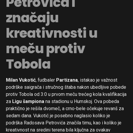
Petrovića i
značaju
kreativnosti u
meču protiv
Tobola
Milan Vukotić
, fudbaler
Partizana
, istakao je važnost
podrške saigrača i stručnog štaba nakon ubedljive pobede
protiv Tobola od 3:0 u prvom meču trećeg kola kvalifikacija
za
Ligu šampiona
na stadionu u Humskoj. Ova pobeda
praktično je rešila dvomeč, a crno-bele očekuje revanš za
sedam dana. Vukotić je posebno naglasio koliko je
podrška Radosava Petrovića značila timu, kao i koliko je
kreativnost na sredini terena bila ključna za ovakav