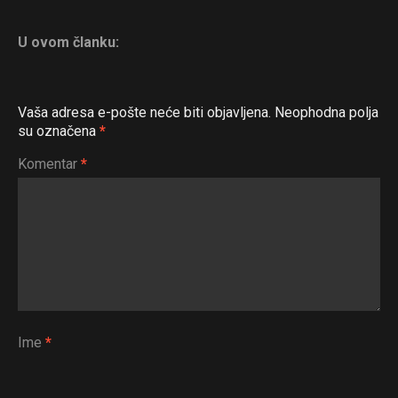
U ovom članku:
Vaša adresa e-pošte neće biti objavljena.
Neophodna polja
su označena
*
Komentar
*
Ime
*