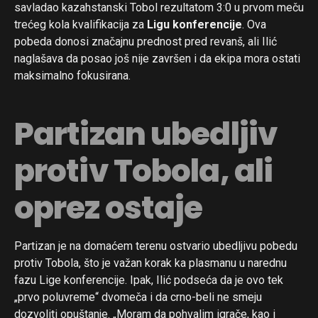
savladao kazahstanski Tobol rezultatom 3:0 u prvom meču
trećeg kola kvalifikacija za
Ligu konferencije
. Ova
pobeda donosi značajnu prednost pred revanš, ali Ilić
naglašava da posao još nije završen i da ekipa mora ostati
maksimalno fokusirana.
Partizan ubedljiv
protiv Tobola, ali
oprez ostaje
Partizan je na domaćem terenu ostvario ubedljivu pobedu
protiv Tobola, što je važan korak ka plasmanu u narednu
fazu Lige konferencije. Ipak, Ilić podseća da je ovo tek
„prvo poluvreme“ dvomeča i da crno-beli ne smeju
dozvoliti opuštanje. „Moram da pohvalim igrače, kao i