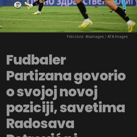
Foto Izvor: Ataimages / ATA Images
Fudbaler
Partizana govorio
o svojoj novoj
poziciji, savetima
Radosava