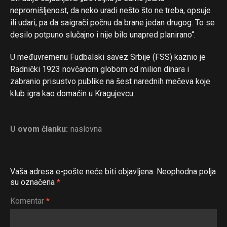
nepromišljenost, da neko uradi nešto što ne treba, opsuje
ili udari, pa da saigrači počnu da brane jedan drugog. To se
desilo potpuno slučajno i nije bilo unapred planirano“.
U međuvremenu Fudbalski savez Srbije (FSS) kaznio je
Radnički 1923 novčanom globom od milion dinara i
zabranio prisustvo publike na šest narednih mečeva koje
klub igra kao domaćin u Kragujevcu.
U ovom članku:
naslovna
Vaša adresa e-pošte neće biti objavljena.
Neophodna polja
su označena
*
Komentar
*