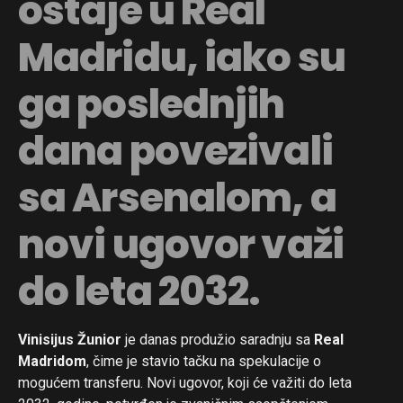
ostaje u Real
Madridu, iako su
ga poslednjih
dana povezivali
sa Arsenalom, a
novi ugovor važi
do leta 2032.
Vinisijus Žunior
je danas produžio saradnju sa
Real
Madridom
, čime je stavio tačku na spekulacije o
mogućem transferu. Novi ugovor, koji će važiti do leta