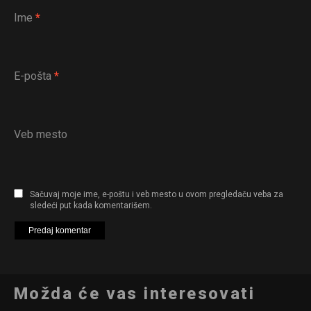
Ime
*
E-pošta
*
Veb mesto
Sačuvaj moje ime, e-poštu i veb mesto u ovom pregledaču veba za
sledeći put kada komentarišem.
Možda će vas interesovati