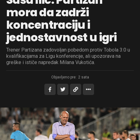
mora da zadrži
koncentraciju i
jednostavnost u igri
Trener Partizana zadovoljan pobedom protiv Tobola 3:0 u
kvalifikacijama za Ligu konferencije, ali upozorava na
greške i ističe napredak Milana Vukotića.
Objavljeno pre:
2 sata