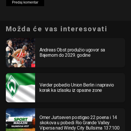
Možda će vas interesovati
Andreas Obst produžio ugovor sa
Bajernom do 2029. godine
Verder pobedio Union Berlin i napravio
korak ka izlasku iz opasne zone
Omer Jurtseven postigao 22 poena i 14
skokova u pobedi Rio Grande Valley
Vipersa nad Windy City Bullsima 137:100