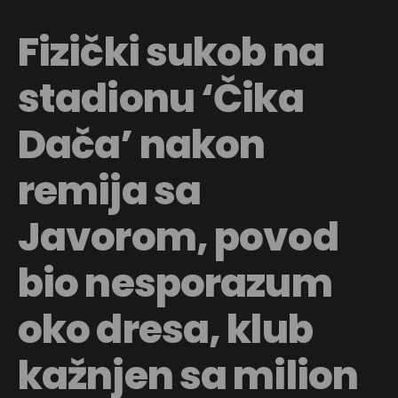
Fizički sukob na
stadionu ‘Čika
Dača’ nakon
remija sa
Javorom, povod
bio nesporazum
oko dresa, klub
kažnjen sa milion