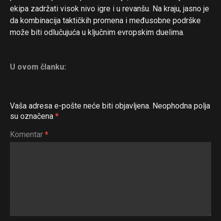
ekipa zadržati visok nivo igre i u revanšu. Na kraju, jasno je
da kombinacija taktičkih promena i međusobne podrške
može biti odlučujuća u ključnim evropskim duelima.
U ovom članku:
Vaša adresa e-pošte neće biti objavljena.
Neophodna polja
su označena
*
Komentar
*