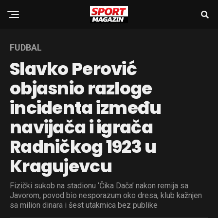
FUDBAL
Slavko Perović
objasnio razloge
incidenta između
navijača i igrača
Radničkog 1923 u
Kragujevcu
Fizički sukob na stadionu ‘Čika Dača’ nakon remija sa
Javorom, povod bio nesporazum oko dresa, klub kažnjen
sa milion dinara i šest utakmica bez publike