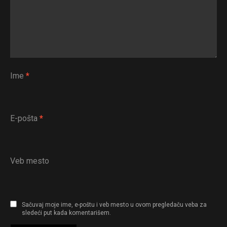
Ime
*
E-pošta
*
Veb mesto
Sačuvaj moje ime, e-poštu i veb mesto u ovom pregledaču veba za
sledeći put kada komentarišem.