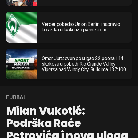
Verder pobedio Union Berlin i napravio
korak ka izlasku iz opasne zone
Omer Jurtseven postigao 22 poena i 14
skokova u pobedi Rio Grande Valley
Vipersa nad Windy City Bullsima 137:100
FUDBAL
Milan Vukotić:
Podrška Raće
Petrovića i nova uloga