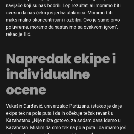
navijače koji su nas bodrili. Lep rezultat, ali moramo biti
svesni da nas čeka još jedna utakmica. Moramo biti
maksimalno skoncentrisani i ozbiljni. Ovo je samo prvo
poluvreme, moramo da nastavimo sa ovakvom igrom“,
rekao je Ilić.
Napredak ekipe i
individualne
ocene
Vukašin Đurđević, univerzalac Partizana, istakao je da je
ekipa tek na pola puta i da ih očekuje težak revanš u
Kazahstanu. „Nije ništa gotovo, za sedam dana idemo u
Kazahstan. Mislim da smo tek na pola puta i da imamo još