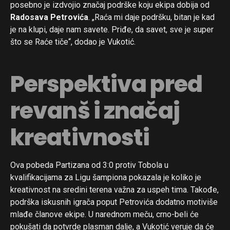
posebno je izdvojio značaj podrške koju ekipa dobija od
Radosava Petrovića
. „Raća mi daje podršku, bitan je kad
je na klupi, daje nam savete. Priđe, da savet, sve je super
što se Raće tiče“, dodao je Vukotić.
Perspektiva pred
revanš i značaj
kreativnosti
Ova pobeda Partizana od 3:0 protiv Tobola u
kvalifikacijama za Ligu šampiona pokazala je koliko je
kreativnost na sredini terena važna za uspeh tima. Takođe,
podrška iskusnih igrača poput Petrovića dodatno motiviše
mlađe članove ekipe. U narednom meču, crno-beli će
pokušati da potvrde plasman dalje, a Vukotić veruje da će