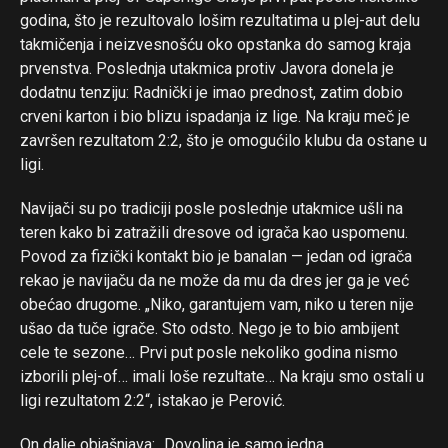
godina, što je rezultovalo lošim rezultatima u plej-aut delu
takmičenja i neizvesnošću oko opstanka do samog kraja
prvenstva. Poslednja utakmica protiv Javora donela je
dodatnu tenziju: Radnički je imao prednost, zatim dobio
crveni karton i bio blizu ispadanja iz lige. Na kraju meč je
završen rezultatom 2:2, što je omogućilo klubu da ostane u
Flipboard
ligi.
Reddit
Navijači su po tradiciji posle poslednje utakmice ušli na
Pinterest
teren kako bi zatražili dresove od igrača kao uspomenu.
Whatsapp
Povod za fizički kontakt bio je banalan — jedan od igrača
Email
rekao je navijaču da ne može da mu da dres jer ga je već
obećao drugome. „Niko, garantujem vam, niko u teren nije
ušao da tuče igrače. Sto odsto. Nego je to bio ambijent
cele te sezone… Prvi put posle nekoliko godina nismo
izborili plej-of… imali loše rezultate… Na kraju smo ostali u
ligi rezultatom 2:2“, istakao je Perović.
On dalje objašnjava: „Dovoljna je samo jedna