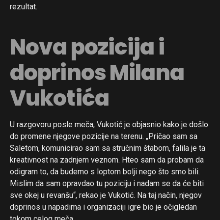
rezultat.
Nova pozicija i
doprinos Milana
Vukotića
U razgovoru posle meča, Vukotić je objasnio kako je došlo
do promene njegove pozicije na terenu. „Pričao sam sa
Saletom, komunicirao sam sa stručnim štabom, falila je ta
kreativnost na zadnjem veznom. Hteo sam da probam da
odigram to, da budemo s loptom bolji nego što smo bili.
Mislim da sam opravdao tu poziciju i nadam se da će biti
sve okej u revanšu“, rekao je Vukotić. Na taj način, njegov
doprinos u napadima i organizaciji igre bio je očigledan
tokom celog meča.