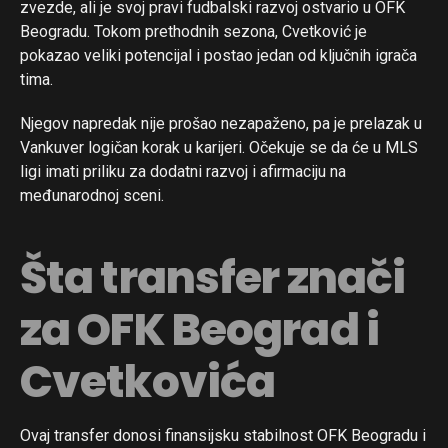
zvezde, ali je svoj pravi fudbalski razvoj ostvario u OFK
Beogradu. Tokom prethodnih sezona, Cvetković je
pokazao veliki potencijal i postao jedan od ključnih igrača
tima.
Njegov napredak nije prošao nezapaženo, pa je prelazak u
Vankuver logičan korak u karijeri. Očekuje se da će u MLS
ligi imati priliku za dodatni razvoj i afirmaciju na
međunarodnoj sceni.
Šta transfer znači
za OFK Beograd i
Cvetkovića
Ovaj transfer donosi finansijsku stabilnost OFK Beogradu i