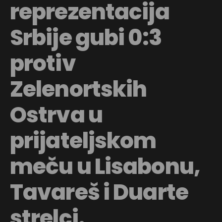
reprezentacija
Srbije gubi 0:3
protiv
Zelenortskih
Ostrva u
Flipboard
prijateljskom
Reddit
Pinterest
meču u Lisabonu,
Whatsapp
Tavareš i Duarte
Email
strelci.