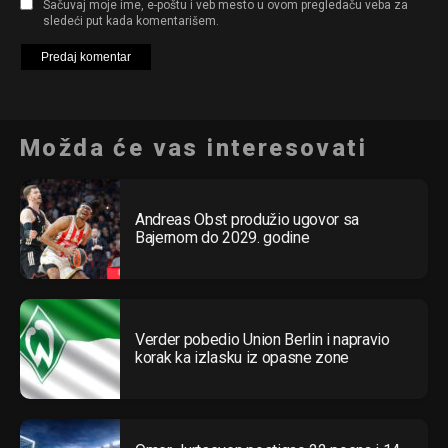
Sačuvaj moje ime, e-poštu i veb mesto u ovom pregledaču veba za
sledeći put kada komentarišem.
Možda će vas interesovati
Andreas Obst produžio ugovor sa
Bajernom do 2029. godine
Verder pobedio Union Berlin i napravio
korak ka izlasku iz opasne zone