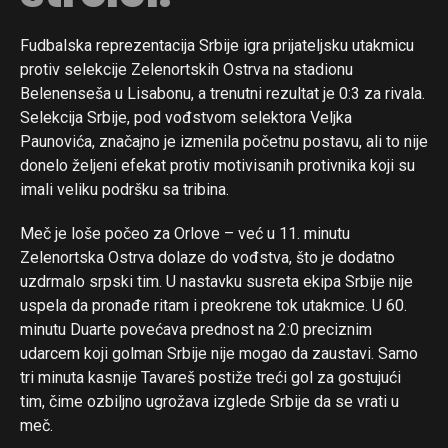
Fudbalska reprezentacija Srbije igra prijateljsku utakmicu
protiv selekcije Zelenortskih Ostrva na stadionu
Belenenseša u Lisabonu, a trenutni rezultat je 0:3 za rivala.
Selekcija Srbije, pod vođstvom selektora Veljka
Paunovića, značajno je izmenila početnu postavu, ali to nije
donelo željeni efekat protiv motivisanih protivnika koji su
imali veliku podršku sa tribina.
Meč je loše počeo za Orlove – već u 11. minutu
Zelenortska Ostrva dolaze do vođstva, što je dodatno
uzdrmalo srpski tim. U nastavku susreta ekipa Srbije nije
uspela da pronađe ritam i preokrene tok utakmice. U 60.
minutu Duarte povećava prednost na 2:0 preciznim
udarcem koji golman Srbije nije mogao da zaustavi. Samo
tri minuta kasnije Tavareš postiže treći gol za gostujući
tim, čime ozbiljno ugrožava izglede Srbije da se vrati u
meč.