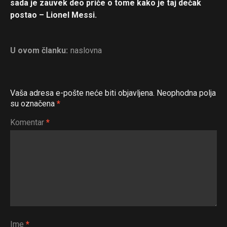
sada je zauvek deo priče o tome kako je taj dečak
postao – Lionel Messi.
U ovom članku:
naslovna
Vaša adresa e-pošte neće biti objavljena.
Neophodna polja
su označena
*
Komentar
*
Ime
*