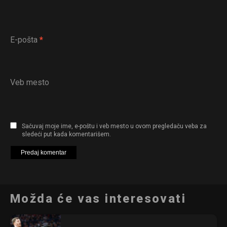
E-pošta
*
Veb mesto
Sačuvaj moje ime, e-poštu i veb mesto u ovom pregledaču veba za
sledeći put kada komentarišem.
Možda će vas interesovati