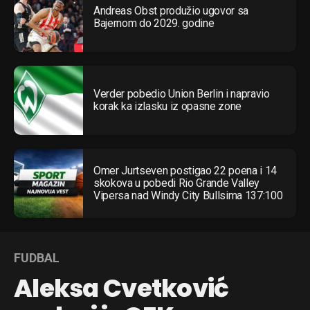
Andreas Obst produžio ugovor sa
Bajernom do 2029. godine
Verder pobedio Union Berlin i napravio
korak ka izlasku iz opasne zone
Omer Jurtseven postigao 22 poena i 14
skokova u pobedi Rio Grande Valley
Vipersa nad Windy City Bullsima 137:100
FUDBAL
Aleksa Cvetković