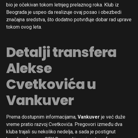
bio je očekivan tokom letnjeg prelaznog roka. Klub iz
Beograda je uspeo da realizuje ovaj posao i obezbedi
značajna sredstva, što dodatno potvrđuje dobar rad uprave
tokom ovog leta.
Detalji transfera
Alekse
Cvetkovića u
Vankuver
Prema dostupnim informacijama,
Vankuver
je već duže
vreme pratio razvoj Cvetkovića. Pregovori između dva
kluba trajali su nekoliko nedelja, a sada je postignut