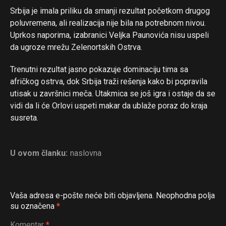
Srbija je imala priliku da smanji rezultat početkom drugog
poluvremena, ali realizacija nije bila na potrebnom nivou.
Uprkos naporima, izabranici Veljka Paunovića nisu uspeli
da ugroze mrežu Zelenortskih Ostrva.
Trenutni rezultat jasno pokazuje dominaciju tima sa
afričkog ostrva, dok Srbija traži rešenja kako bi popravila
utisak u završnici meča. Utakmica se još igra i ostaje da se
vidi da li će Orlovi uspeti makar da ublaže poraz do kraja
susreta.
U ovom članku:
naslovna
Vaša adresa e-pošte neće biti objavljena.
Neophodna polja
su označena
*
Komentar
*