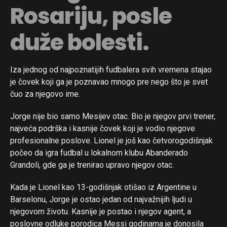
Rosariju, posle
duže bolesti.
Iza jednog od najpoznatijih fudbalera svih vremena stajao
je čovek koji ga je poznavao mnogo pre nego što je svet
čuo za njegovo ime.
Jorge nije bio samo Mesijev otac. Bio je njegov prvi trener,
najveća podrška i kasnije čovek koji je vodio njegove
profesionalne poslove. Lionel je još kao četvorogodišnjak
počeo da igra fudbal u lokalnom klubu Abanderado
Grandoli, gde ga je trenirao upravo njegov otac.
Kada je Lionel kao 13-godišnjak otišao iz Argentine u
Barselonu, Jorge je ostao jedan od najvažnijih ljudi u
njegovom životu. Kasnije je postao i njegov agent, a
poslovne odluke porodica Messi godinama je donosila