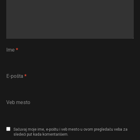
Ime
*
E-pošta
*
Veb mesto
Sačuvaj moje ime, e-poštu i veb mesto u ovom pregledaču veba za
sledeći put kada komentarišem.