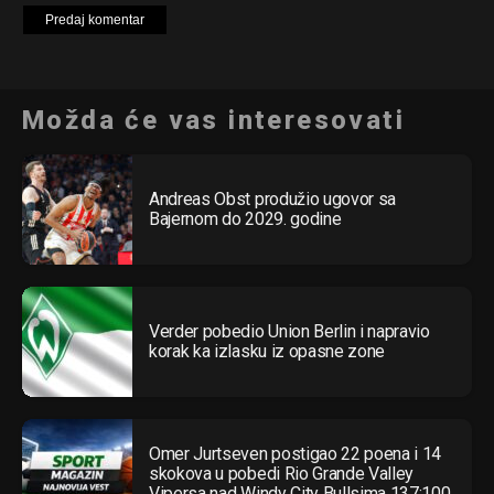
Možda će vas interesovati
Andreas Obst produžio ugovor sa
Bajernom do 2029. godine
Verder pobedio Union Berlin i napravio
korak ka izlasku iz opasne zone
Omer Jurtseven postigao 22 poena i 14
skokova u pobedi Rio Grande Valley
Vipersa nad Windy City Bullsima 137:100