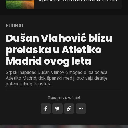
FUDBAL
Dušan Vlahović blizu
prelaska u Atletiko
Madrid ovog leta
Srpski napadač Dušan Vlahović mogao bi da pojača
Atletiko Madrid, dok španski mediji otkrivaju detalje
potencijalnog transfera.
Objavljeno pre:
1 sat