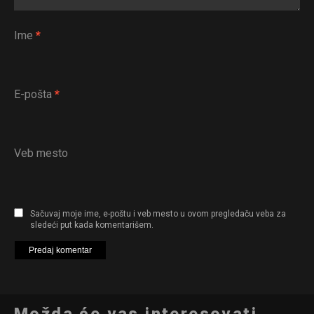
Ime
*
E-pošta
*
Veb mesto
Sačuvaj moje ime, e-poštu i veb mesto u ovom pregledaču veba za
sledeći put kada komentarišem.
Možda će vas interesovati