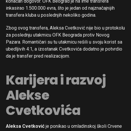
konačan dogovor. OFK Beograd je na ime transfera
inkasirao 1.500.000 evra, što je jedan od najznačajnijih
transfera kluba u poslednjih nekoliko godina.
Zbog ovog transfera, Aleksa Cvetković nije bio u protokolu
za poslednju utakmicu OFK Beograda protiv Novog
Pazara. Romantičari su tu utakmicu rešili u svoju korist sa
ubedljivih 4:1, a izostanak Cvetkovića dodatno je potvrdio
da je transfer pred realizacijom.
Karijera i razvoj
Alekse
Cvetkovića
Aleksa Cvetković
je ponikao u omladinskoj školi Crvene