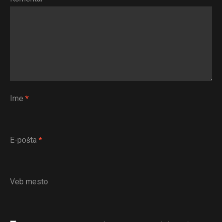
Ime
*
E-pošta
*
Veb mesto