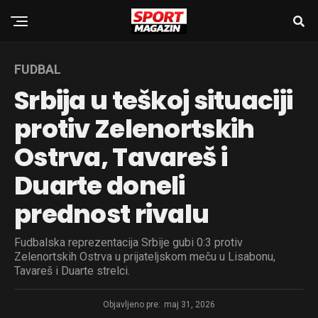
FUDBAL
Srbija u teškoj situaciji
protiv Zelenortskih
Ostrva, Tavareš i
Duarte doneli
prednost rivalu
Fudbalska reprezentacija Srbije gubi 0:3 protiv
Zelenortskih Ostrva u prijateljskom meču u Lisabonu,
Tavareš i Duarte strelci.
Objavljeno pre:
maj 31, 2026