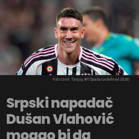
Foto Izvor: Tanjug AP/Spada/undefined (SUB)
Srpski napadač
Dušan Vlahović
mogao bi da