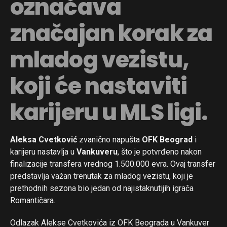
označava
značajan korak za
mladog vezistu,
koji će nastaviti
karijeru u MLS ligi.
Aleksa Cvetković
zvanično napušta
OFK Beograd
i
karijeru nastavlja u
Vankuveru
, što je potvrđeno nakon
finalizacije transfera vrednog 1.500.000 evra. Ovaj transfer
predstavlja važan trenutak za mladog vezistu, koji je
prethodnih sezona bio jedan od najistaknutijih igrača
Romantičara.
Odlazak Alekse Cvetkovića iz OFK Beograda u Vankuver