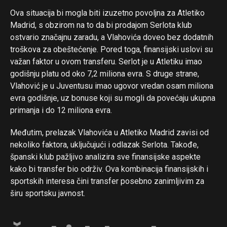
Ova situacija bi mogla biti izuzetno povoljna za Atletiko
Madrid, s obzirom na to da bi prodajom Serlota klub
ostvario značajnu zaradu, a Vlahovića doveo bez dodatnih
troškova za obeštećenje. Pored toga, finansijski uslovi su
važan faktor u ovom transferu. Serlot je u Atletiku imao
godišnju platu od oko 7,2 miliona evra. S druge strane,
Vlahović je u Juventusu imao ugovor vredan osam miliona
evra godišnje, uz bonuse koji su mogli da povećaju ukupna
primanja i do 12 miliona evra.
Međutim, prelazak Vlahovića u Atletiko Madrid zavisi od
nekoliko faktora, uključujući i odlazak Serlota. Takođe,
španski klub pažljivo analizira sve finansijske aspekte
kako bi transfer bio održiv. Ova kombinacija finansijskih i
sportskih interesa čini transfer posebno zanimljivim za
širu sportsku javnost.