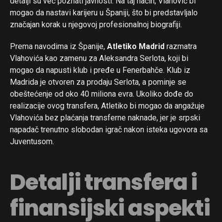
detalji su već poznati javnosti. Na taj način, Vlahović bi
mogao da nastavi karijeru u Španiji, što bi predstavljalo
značajan korak u njegovoj profesionalnoj biografiji.
Prema navodima iz Španije,
Atletiko Madrid
razmatra
Vlahovića kao zamenu za Aleksandra Serlota, koji bi
mogao da napusti klub i pređe u Fenerbahče. Klub iz
Madrida je otvoren za prodaju Serlota, a pominje se
obeštećenje od oko 40 miliona evra. Ukoliko dođe do
realizacije ovog transfera, Atletiko bi mogao da angažuje
Vlahovića bez plaćanja transferne naknade, jer je srpski
napadač trenutno slobodan igrač nakon isteka ugovora sa
Juventusom.
Detalji transfera i
finansijski aspekti