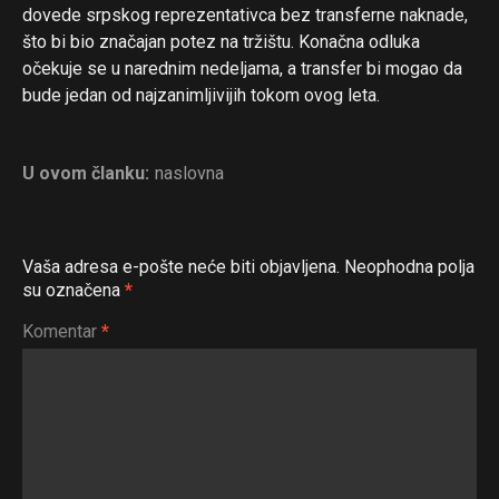
dovede srpskog reprezentativca bez transferne naknade,
što bi bio značajan potez na tržištu. Konačna odluka
očekuje se u narednim nedeljama, a transfer bi mogao da
bude jedan od najzanimljivijih tokom ovog leta.
U ovom članku:
naslovna
Vaša adresa e-pošte neće biti objavljena.
Neophodna polja
su označena
*
Komentar
*