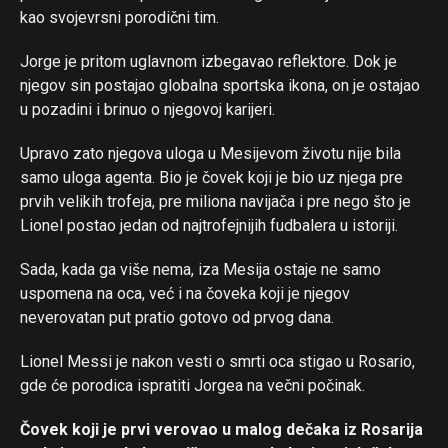
kao svojevrsni porodični tim.
Jorge je pritom uglavnom izbegavao reflektore. Dok je
njegov sin postajao globalna sportska ikona, on je ostajao
u pozadini i brinuo o njegovoj karijeri.
Flipboard
Upravo zato njegova uloga u Mesijevom životu nije bila
Reddit
samo uloga agenta. Bio je čovek koji je bio uz njega pre
Pinterest
prvih velikih trofeja, pre miliona navijača i pre nego što je
Lionel postao jedan od najtrofejnijih fudbalera u istoriji.
Whatsapp
Email
Sada, kada ga više nema, iza Mesija ostaje ne samo
uspomena na oca, već i na čoveka koji je njegov
neverovatan put pratio gotovo od prvog dana.
Lionel Messi je nakon vesti o smrti oca stigao u Rosario,
gde će porodica ispratiti Jorgea na večni počinak.
Čovek koji je prvi verovao u malog dečaka iz Rosarija