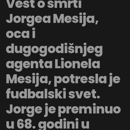
Vest o smrti
Jorgea Mesija,
oca i
dugogodišnjeg
agenta Lionela
Mesija, potresla je
fudbalski svet.
Jorge je preminuo
u 68. godini u