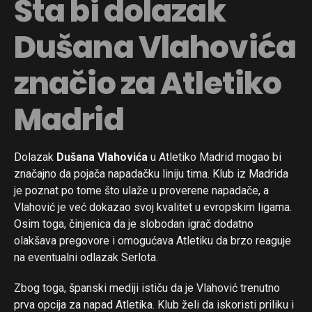
Šta bi dolazak
Dušana Vlahovića
značio za Atletiko
Madrid
Dolazak
Dušana Vlahovića
u Atletiko Madrid mogao bi
značajno da pojača napadačku liniju tima. Klub iz Madrida
je poznat po tome što ulaže u proverene napadače, a
Vlahović je već dokazao svoj kvalitet u evropskim ligama.
Osim toga, činjenica da je slobodan igrač dodatno
olakšava pregovore i omogućava Atletiku da brzo reaguje
na eventualni odlazak Serlota.
Zbog toga, španski mediji ističu da je Vlahović trenutno
prva opcija za napad Atletika. Klub želi da iskoristi priliku i