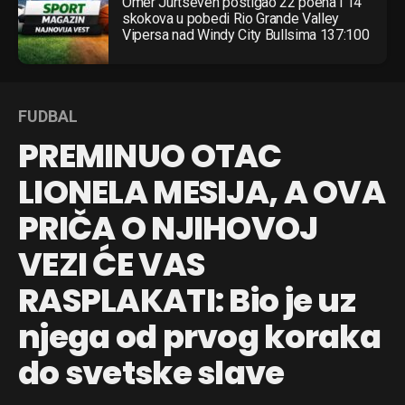
Omer Jurtseven postigao 22 poena i 14
skokova u pobedi Rio Grande Valley
Vipersa nad Windy City Bullsima 137:100
FUDBAL
PREMINUO OTAC
LIONELA MESIJA, A OVA
PRIČA O NJIHOVOJ
VEZI ĆE VAS
RASPLAKATI: Bio je uz
njega od prvog koraka
do svetske slave