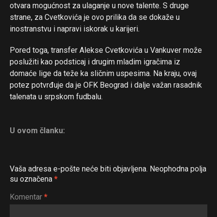
otvara mogućnost za ulaganje u nove talente. S druge
strane, za Cvetkovića je ovo prilika da se dokaže u
inostranstvu i napravi iskorak u karijeri.
Pored toga, transfer Alekse Cvetkovića u Vankuver može
poslužiti kao podsticaj i drugim mladim igračima iz
domaće lige da teže ka sličnim uspesima. Na kraju, ovaj
potez potvrđuje da je OFK Beograd i dalje važan rasadnik
talenata u srpskom fudbalu.
U ovom članku:
Vaša adresa e-pošte neće biti objavljena.
Neophodna polja
su označena
*
Komentar
*