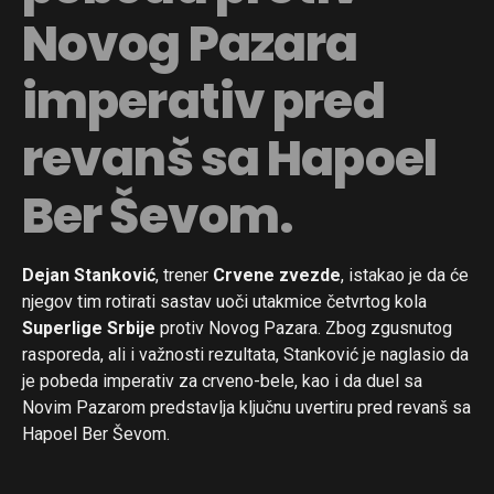
Novog Pazara
imperativ pred
revanš sa Hapoel
Ber Ševom.
Dejan Stanković
, trener
Crvene zvezde
, istakao je da će
njegov tim rotirati sastav uoči utakmice četvrtog kola
Superlige Srbije
protiv Novog Pazara. Zbog zgusnutog
rasporeda, ali i važnosti rezultata, Stanković je naglasio da
je pobeda imperativ za crveno-bele, kao i da duel sa
Novim Pazarom predstavlja ključnu uvertiru pred revanš sa
Hapoel Ber Ševom.