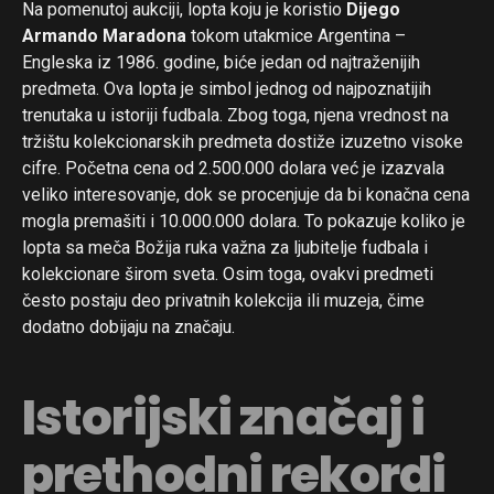
Na pomenutoj aukciji, lopta koju je koristio
Dijego
Armando Maradona
tokom utakmice Argentina –
Engleska iz 1986. godine, biće jedan od najtraženijih
predmeta. Ova lopta je simbol jednog od najpoznatijih
trenutaka u istoriji fudbala. Zbog toga, njena vrednost na
tržištu kolekcionarskih predmeta dostiže izuzetno visoke
cifre. Početna cena od 2.500.000 dolara već je izazvala
veliko interesovanje, dok se procenjuje da bi konačna cena
mogla premašiti i 10.000.000 dolara. To pokazuje koliko je
lopta sa meča Božija ruka važna za ljubitelje fudbala i
kolekcionare širom sveta. Osim toga, ovakvi predmeti
često postaju deo privatnih kolekcija ili muzeja, čime
dodatno dobijaju na značaju.
Istorijski značaj i
prethodni rekordi