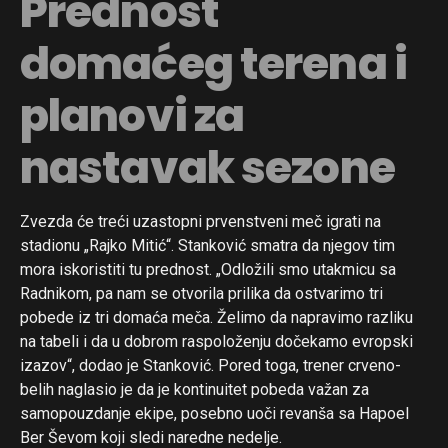
Prednost
domaćeg terena i
planovi za
nastavak sezone
Zvezda će treći uzastopni prvenstveni meč igrati na
stadionu „Rajko Mitić“. Stanković smatra da njegov tim
mora iskoristiti tu prednost. „Odložili smo utakmicu sa
Radnikom, pa nam se otvorila prilika da ostvarimo tri
pobede iz tri domaća meča. Želimo da napravimo razliku
na tabeli i da u dobrom raspoloženju dočekamo evropski
izazov“, dodao je Stanković. Pored toga, trener crveno-
belih naglasio je da je kontinuitet pobeda važan za
samopouzdanje ekipe, posebno uoči revanša sa Hapoel
Ber Ševom koji sledi naredne nedelje.