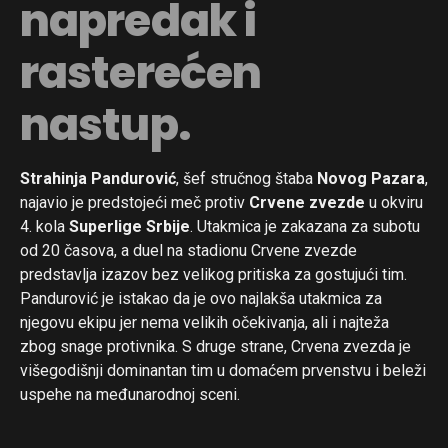
napredak i
rasterećen
nastup.
Strahinja Pandurović
, šef stručnog štaba
Novog Pazara
,
najavio je predstojeći meč protiv
Crvene zvezde
u okviru
4. kola
Superlige Srbije
. Utakmica je zakazana za subotu
od 20 časova, a duel na stadionu Crvene zvezde
predstavlja izazov bez velikog pritiska za gostujući tim.
Pandurović je istakao da je ovo najlakša utakmica za
njegovu ekipu jer nema velikih očekivanja, ali i najteža
zbog snage protivnika. S druge strane, Crvena zvezda je
višegodišnji dominantan tim u domaćem prvenstvu i beleži
uspehe na međunarodnoj sceni.