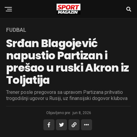
FUDBAL
Srđan Blagojević
napustio Partizan i
prešao u ruski Akron iz
Toljatija
Trener posle pregovora sa upravom Partizana prihvatio
trogodišnji ugovor u Rusiji, uz finansijski dogovor klubova
Objavljeno pre:
jun 8, 2026