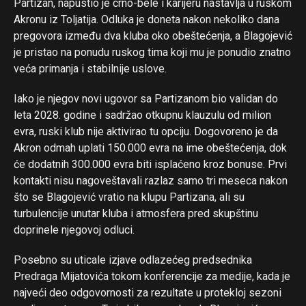
Partizan, napustio je crno-bele i karijeru nastavlja u ruskom
Akronu iz Toljatija. Odluka je doneta nakon nekoliko dana
pregovora između dva kluba oko obeštećenja, a Blagojević
je pristao na ponudu ruskog tima koji mu je ponudio znatno
veća primanja i stabilnije uslove.
Iako je njegov novi ugovor sa Partizanom bio validan do
leta 2028. godine i sadržao otkupnu klauzulu od milion
evra, ruski klub nije aktivirao tu opciju. Dogovoreno je da
Akron odmah uplati 150.000 evra na ime obeštećenja, dok
će dodatnih 300.000 evra biti isplaćeno kroz bonuse. Prvi
kontakti nisu nagoveštavali razlaz samo tri meseca nakon
što se Blagojević vratio na klupu Partizana, ali su
turbulencije unutar kluba i atmosfera pred skupštinu
doprinele njegovoj odluci.
Posebno su uticale izjave odlazećeg predsednika
Predraga Mijatovića tokom konferencije za medije, kada je
najveći deo odgovornosti za rezultate u protekloj sezoni