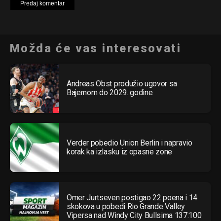
Možda će vas interesovati
Andreas Obst produžio ugovor sa
Bajernom do 2029. godine
Verder pobedio Union Berlin i napravio
korak ka izlasku iz opasne zone
Omer Jurtseven postigao 22 poena i 14
skokova u pobedi Rio Grande Valley
Vipersa nad Windy City Bullsima 137:100