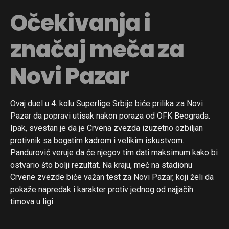
Očekivanja i
značaj meča za
Novi Pazar
Ovaj duel u 4. kolu Superlige Srbije biće prilika za Novi
Pazar da popravi utisak nakon poraza od OFK Beograda.
Ipak, svestan je da je Crvena zvezda izuzetno ozbiljan
protivnik sa bogatim kadrom i velikim iskustvom.
Pandurović veruje da će njegov tim dati maksimum kako bi
ostvario što bolji rezultat. Na kraju, meč na stadionu
Crvene zvezde biće važan test za Novi Pazar, koji želi da
pokaže napredak i karakter protiv jednog od najjačih
timova u ligi.