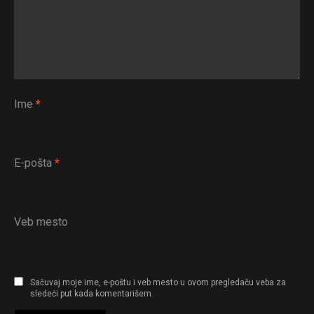
Ime
*
E-pošta
*
Veb mesto
Sačuvaj moje ime, e-poštu i veb mesto u ovom pregledaču veba za
sledeći put kada komentarišem.