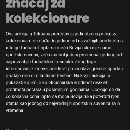
značaj za
kolekcionare
Flipboard
Reddit
Pinterest
Ova aukcija u Teksasu predstavlja jedinstvenu priliku za
kolekcionare da dođu do jednog od najvažnijih predmeta iz
Whatsapp
istorije fudbala. Lopta sa meča Božija ruka nije samo
Email
sportski suvenir, već i simbol jednog vremena i jednog od
najpoznatijih fudbalskih trenutaka. Zbog toga,
interesovanje za ovaj predmet prevazilazi granice sporta i
postaje deo šire kulturne baštine. Na kraju, aukcija će
pokazati koliko je kolekcionarska vrednost ovakvih
predmeta porasla u poslednjim godinama. Očekuje se da
će konačna cena lopte sa meča Božija ruka potvrditi njen
status kao jednog od najvrednijih sportskih suvenira svih
vremena.