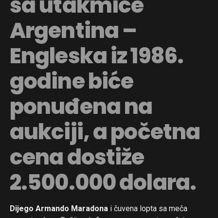
sa utakmice
Argentina –
Engleska iz 1986.
godine biće
ponuđena na
aukciji, a početna
cena dostiže
2.500.000 dolara.
Dijego Armando Maradona
i čuvena lopta sa meča