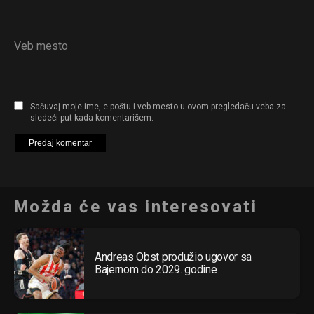
Veb mesto
Sačuvaj moje ime, e-poštu i veb mesto u ovom pregledaču veba za
sledeći put kada komentarišem.
Možda će vas interesovati
Andreas Obst produžio ugovor sa
Bajernom do 2029. godine