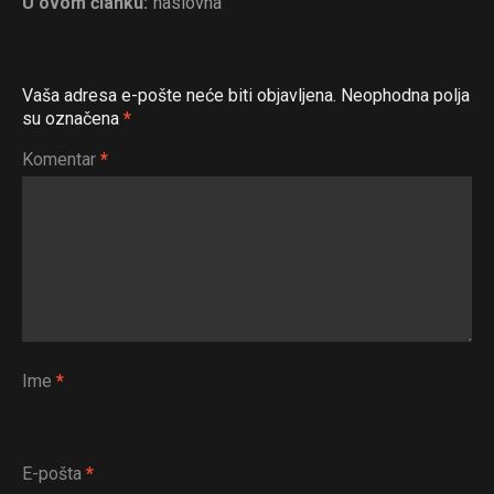
U ovom članku:
naslovna
Vaša adresa e-pošte neće biti objavljena.
Neophodna polja
su označena
*
Komentar
*
Ime
*
E-pošta
*