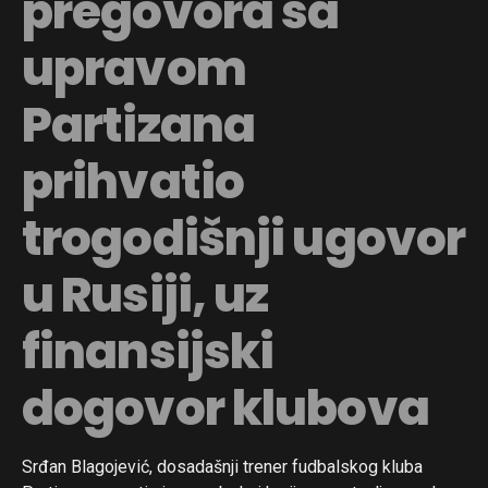
pregovora sa
upravom
Partizana
prihvatio
trogodišnji ugovor
u Rusiji, uz
finansijski
dogovor klubova
Srđan Blagojević, dosadašnji trener fudbalskog kluba