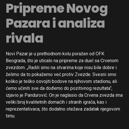
Pripreme Novog
Pazara i analiza
rivala
Novi Pazar je u prethodnom kolu poražen od OFK
Beograda, što je uticalo na pripreme za duel sa Crvenom
zvezdom. „Radili smo na stvarima koje nisu bile dobre i
želimo da to pokažemo već protiv Zvezde. Svesni smo
koliko je teško osvojiti bodove na njihovom stadionu, ali
ćemo učiniti sve da dođemo do pozitivnog rezultata“,
izjavio je Pandurović. On je naglasio da Crvena zvezda ima
veliki broj kvalitetnih domaćih i stranih igrača, kao i
reprezentativaca, što dodatno otežava zadatak njegovom
timu.