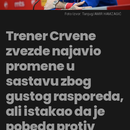
Foto Izvor: Tanjug/AMIR HAMZAGIĆ
Trener Crvene
zvezde najavio
promene u
sastavu zbog
gustog rasporeda,
ali istakao da je
pobeda protiv