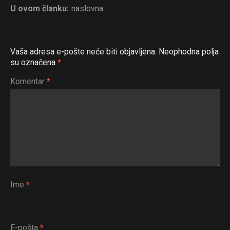
U ovom članku:
naslovna
Vaša adresa e-pošte neće biti objavljena.
Neophodna polja
su označena
*
Komentar
*
Ime
*
E-pošta
*