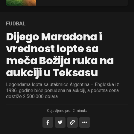
FUDBAL
Dijego Maradona i
vrednost lopte sa
meča Božija ruka na
aukciji u Teksasu
Legendarna lopta sa utakmice Argentina – Engleska iz
1986. godine biće ponuđena na aukciji, a početna cena
dostiže 2.500.000 dolara.
Objavljeno pre:
2 minuta