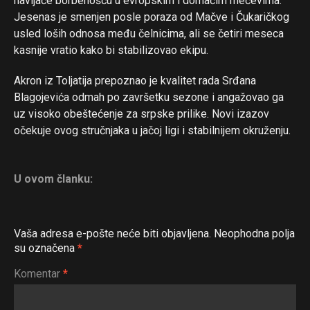
navijače borbenošću u evropskim i domaćim mečevima.
Jesenas je smenjen posle poraza od Mačve i Čukaričkog
Flipboard
usled loših odnosa među čelnicima, ali se četiri meseca
Reddit
kasnije vratio kako bi stabilizovao ekipu.
Pinterest
Akron iz Toljatija prepoznao je kvalitet rada Srđana
Whatsapp
Blagojevića odmah po završetku sezone i angažovao ga
uz visoko obeštećenje za srpske prilike. Novi izazov
Email
očekuje ovog stručnjaka u jačoj ligi i stabilnijem okruženju.
U ovom članku:
Vaša adresa e-pošte neće biti objavljena.
Neophodna polja
su označena
*
Komentar
*