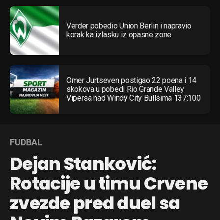
Verder pobedio Union Berlin i napravio
korak ka izlasku iz opasne zone
Omer Jurtseven postigao 22 poena i 14
skokova u pobedi Rio Grande Valley
Vipersa nad Windy City Bullsima 137:100
FUDBAL
Dejan Stanković:
Rotacije u timu Crvene
zvezde pred duel sa