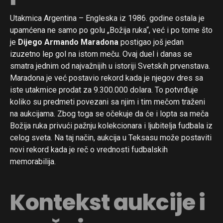
Utakmica Argentina – Engleska iz 1986. godine ostala je
upamćena ne samo po golu „Božija ruka“, već i po tome što
je
Dijego Armando Maradona
postigao još jedan
izuzetno lep gol na istom meču. Ovaj duel i danas se
smatra jednim od najvažnijih u istoriji Svetskih prvenstava.
Maradona je već postavio rekord kada je njegov dres sa
iste utakmice prodat za 9.300.000 dolara. To potvrđuje
koliko su predmeti povezani sa njim i tim mečom traženi
na aukcijama. Zbog toga se očekuje da će i lopta sa meča
Božija ruka privući pažnju kolekcionara i ljubitelja fudbala iz
celog sveta. Na taj način, aukcija u Teksasu može postaviti
novi rekord kada je reč o vrednosti fudbalskih
memorabilija.
Kontekst aukcije i