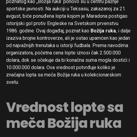
poznatog kao „Božija ruka“ ponovo su u centru pažnje
sportske javnosti. Na aukciji u Teksasu, zakazanoj za 21.
avgust, biće ponuđena lopta kojom je Maradona postigao
istorijski gol protiv Engleske na Svetskom prvenstvu
1986. godine. Ovaj događaj, poznat kao
Božija ruka
, i dalje
izaziva brojne kontroverze, ali je ostao upamćen kao jedan
od najvažnijih trenutaka u istoriji fudbala. Prema navodima
organizatora, početna cena lopte iznosi čak 2.500.000
dolara, dok se očekuje da bi konačna suma mogla dostići i
10.000.000 dolara. Ova vrednost potvrđuje koliko je
značajna lopta sa meča Božija ruka u kolekcionarskom
svetu.
Vrednost lopte sa
meča Božija ruka