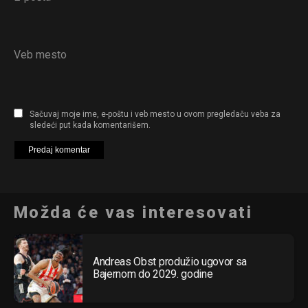
Veb mesto
Sačuvaj moje ime, e-poštu i veb mesto u ovom pregledaču veba za
sledeći put kada komentarišem.
Možda će vas interesovati
Andreas Obst produžio ugovor sa
Bajernom do 2029. godine