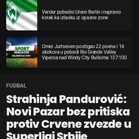
Verder pobedio Union Berlin i napravio
korak ka izlasku iz opasne zone
Omer Jurtseven postigao 22 poena i 14
skokova u pobedi Rio Grande Valley
Vipersa nad Windy City Bullsima 137:100
FUDBAL
Strahinja Pandurović:
Novi Pazar bez pritiska
protiv Crvene zvezde u
Superligi Srbije