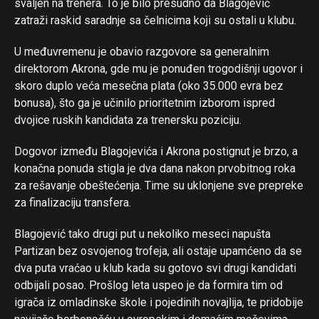
svaljen na trenera. To je bilo presudno da Blagojević
zatraži raskid saradnje sa čelnicima koji su ostali u klubu.
U međuvremenu je obavio razgovore sa generalnim
direktorom Akrona, gde mu je ponuđen trogodišnji ugovor i
skoro duplo veća mesečna plata (oko 35.000 evra bez
bonusa), što ga je učinilo prioritetnim izborom ispred
dvojice ruskih kandidata za trenersku poziciju.
Dogovor između Blagojevića i Akrona postignut je brzo, a
konačna ponuda stigla je dva dana nakon prvobitnog roka
za rešavanje obeštećenja. Time su uklonjene sve prepreke
za finalizaciju transfera.
Blagojević tako drugi put u nekoliko meseci napušta
Partizan bez osvojenog trofeja, ali ostaje upamćeno da se
dva puta vraćao u klub kada su gotovo svi drugi kandidati
odbijali posao. Prošlog leta uspeo je da formira tim od
igrača iz omladinske škole i pojedinih novajlija, te pridobije