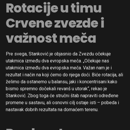
Rotacije u timu
Crvene zvezde i
važnost meča
Pre svega, Stanković je objasnio da Zvezdu očekuje
utakmica između dva evropska meča. „Očekuje nas
utakmica između dva evropska meča. Važan nam je i
rezultat i način na koji ćemo do njega doći. Biće rotacija, ali
želimo da ostanemo u balansu, jaki i koncentrisani kako
bismo spremno dočekali revanš u utorak“, rekao je
Stanković. Zbog toga će stručni štab napraviti određene
promene u sastavu, ali osnovni cilj ostaje isti – pobeda i
nastavak dobrih rezultata na domaćem terenu.