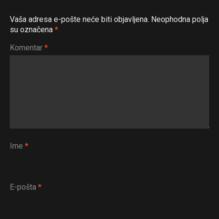
Vaša adresa e-pošte neće biti objavljena.
Neophodna polja
su označena
*
Komentar
*
Ime
*
E-pošta
*