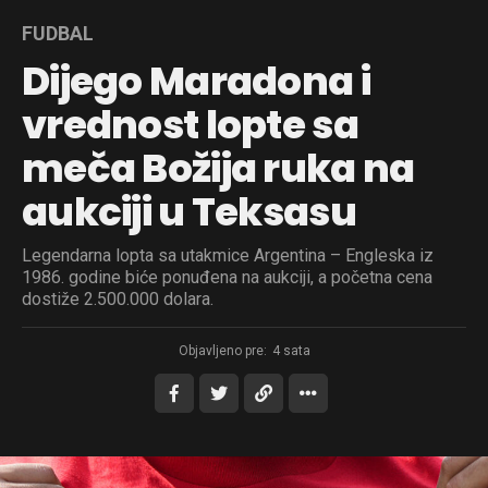
FUDBAL
Dijego Maradona i
vrednost lopte sa
meča Božija ruka na
aukciji u Teksasu
Legendarna lopta sa utakmice Argentina – Engleska iz
1986. godine biće ponuđena na aukciji, a početna cena
dostiže 2.500.000 dolara.
Objavljeno pre:
4 sata