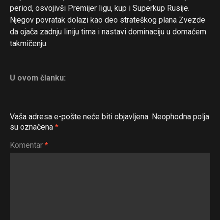
period, osvojivši Premijer ligu, kup i Superkup Rusije.
Njegov povratak dolazi kao deo strateškog plana Zvezde
da ojača zadnju liniju tima i nastavi dominaciju u domaćem
takmičenju.
U ovom članku:
Vaša adresa e-pošte neće biti objavljena.
Neophodna polja
su označena
*
Komentar
*