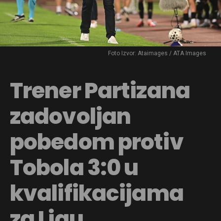
Foto Izvor: Ataimages / ATA Images
Trener Partizana
zadovoljan
pobedom protiv
Tobola 3:0 u
kvalifikacijama
za Ligu