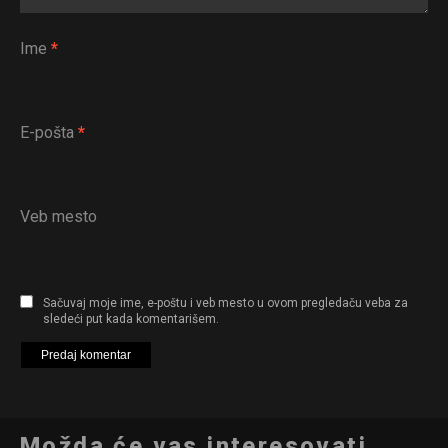
Ime
*
E-pošta
*
Veb mesto
Sačuvaj moje ime, e-poštu i veb mesto u ovom pregledaču veba za
sledeći put kada komentarišem.
Možda će vas interesovati