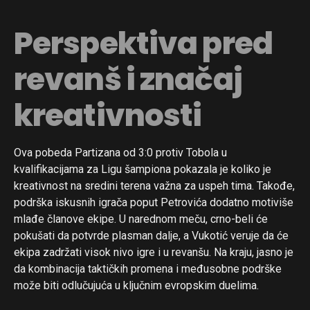
Perspektiva pred
revanš i značaj
kreativnosti
Ova pobeda Partizana od 3:0 protiv Tobola u
kvalifikacijama za Ligu šampiona pokazala je koliko je
kreativnost na sredini terena važna za uspeh tima. Takođe,
podrška iskusnih igrača poput Petrovića dodatno motiviše
mlađe članove ekipe. U narednom meču, crno-beli će
pokušati da potvrde plasman dalje, a Vukotić veruje da će
ekipa zadržati visok nivo igre i u revanšu. Na kraju, jasno je
da kombinacija taktičkih promena i međusobne podrške
može biti odlučujuća u ključnim evropskim duelima.