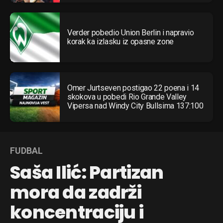
Verder pobedio Union Berlin i napravio
korak ka izlasku iz opasne zone
Omer Jurtseven postigao 22 poena i 14
skokova u pobedi Rio Grande Valley
Vipersa nad Windy City Bullsima 137:100
FUDBAL
Saša Ilić: Partizan
mora da zadrži
koncentraciju i