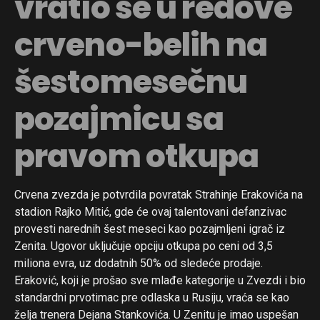
vratio se u redove
crveno-belih na
Flipboard
Reddit
šestomesečnu
Pinterest
pozajmicu sa
Whatsapp
Email
pravom otkupa
Crvena zvezda je potvrdila povratak Strahinje Erakovića na
stadion Rajko Mitić, gde će ovaj talentovani defanzivac
provesti narednih šest meseci kao pozajmljeni igrač iz
Zenita. Ugovor uključuje opciju otkupa po ceni od 3,5
miliona evra, uz dodatnih 50% od sledeće prodaje.
Eraković, koji je prošao sve mlađe kategorije u Zvezdi i bio
standardni prvotimac pre odlaska u Rusiju, vraća se kao
želja trenera Dejana Stankovića. U Zenitu je imao uspešan