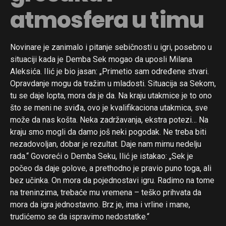
atmosfera u timu
Novinare je zanimalo i pitanje sebičnosti u igri, posebno u
situaciji kada je Demba Sek mogao da uposli Milana
Aleksića. Ilić je bio jasan: „Primetio sam određene stvari.
Opravdanje mogu da tražim u mladosti. Situacija sa Sekom,
tu se daje lopta, mora da je da. Na kraju utakmice je to ono
što se meni ne sviđa, ovo je kvalifikaciona utakmica, sve
može da nas košta. Neka zadržavanja, ekstra potezi… Na
kraju smo mogli da damo još neki pogodak. Ne treba biti
nezadovoljan, dobar je rezultat. Daje nam mirnu nedelju
rada.“ Govoreći o Demba Seku, Ilić je istakao: „Sek je
počeo da daje golove, a prethodno je pravio puno toga, ali
bez učinka. On mora da pojednostavi igru. Radimo na tome
na treninzima, trebaće mu vremena – teško prihvata da
mora da igra jednostavno. Brz je, ima i vrline i mane,
trudićemo se da ispravimo nedostatke.“