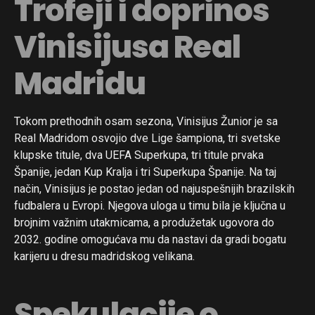
Trofeji i doprinos
Vinisijusa Real
Madridu
Tokom prethodnih osam sezona, Vinisijus Žunior je sa
Real Madridom osvojio dve Lige šampiona, tri svetske
klupske titule, dva UEFA Superkupa, tri titule prvaka
Španije, jedan Kup Kralja i tri Superkupa Španije. Na taj
način, Vinisijus je postao jedan od najuspešnijih brazilskih
fudbalera u Evropi. Njegova uloga u timu bila je ključna u
brojnim važnim utakmicama, a produžetak ugovora do
2032. godine omogućava mu da nastavi da gradi bogatu
karijeru u dresu madridskog velikana.
Spekulacije o