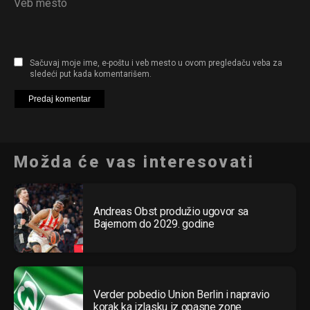
Veb mesto
Sačuvaj moje ime, e-poštu i veb mesto u ovom pregledaču veba za
sledeći put kada komentarišem.
Možda će vas interesovati
Andreas Obst produžio ugovor sa
Bajernom do 2029. godine
Verder pobedio Union Berlin i napravio
korak ka izlasku iz opasne zone