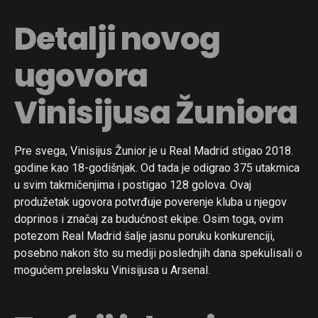
Detalji novog
ugovora
Vinisijusa Žuniora
Pre svega, Vinisijus Žunior je u Real Madrid stigao 2018.
godine kao 18-godišnjak. Od tada je odigrao 375 utakmica
u svim takmičenjima i postigao 128 golova. Ovaj
produžetak ugovora potvrđuje poverenje kluba u njegov
doprinos i značaj za budućnost ekipe. Osim toga, ovim
potezom Real Madrid šalje jasnu poruku konkurenciji,
posebno nakon što su mediji poslednjih dana spekulisali o
mogućem prelasku Vinisijusa u Arsenal.