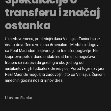
transferu i značaj
ostanka
U međuvremenu, poslednjih dana Vinisijus Žunior bio je
često dovođen u vezu sa Arsenalom. Međutim, dogovor
sa Real Madridom zatvorio je to transfer poglavlje. Na
kraju, ovaj potez donosi stabilnost timu i omogućava
treneru da nastavi da gradi igru oko jednog od
najtalentovanijih fudbalera današnjice. Pored toga, navijači
Real Madrida mogu biti zadovoljni što će Vinisijus Žunior i
narednih godina nositi njihov dres.
U ovom članku: