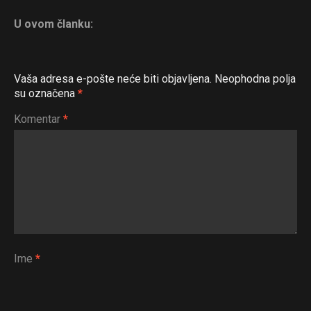
U ovom članku:
Vaša adresa e-pošte neće biti objavljena.
Neophodna polja
su označena
*
Komentar
*
Ime
*