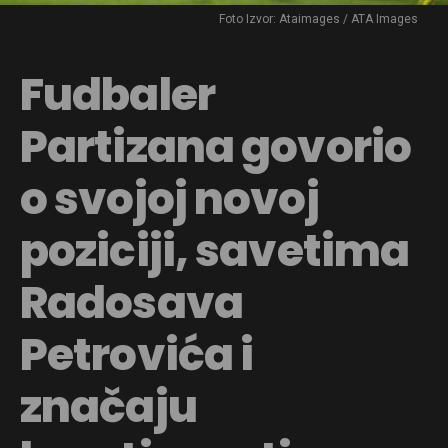
Foto Izvor: Ataimages / ATA Images
Fudbaler
Partizana govorio
o svojoj novoj
poziciji, savetima
Radosava
Petrovića i
značaju