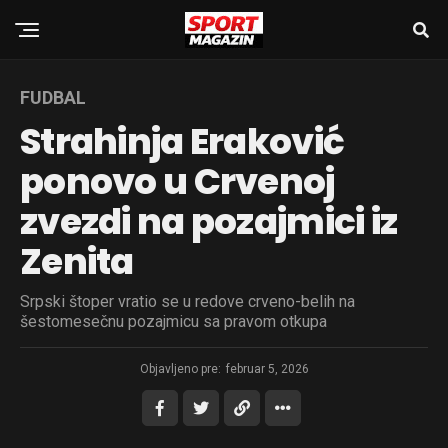
FUDBAL
Strahinja Eraković
ponovo u Crvenoj
zvezdi na pozajmici iz
Zenita
Srpski štoper vratio se u redove crveno-belih na
šestomesečnu pozajmicu sa pravom otkupa
Objavljeno pre:
februar 5, 2026