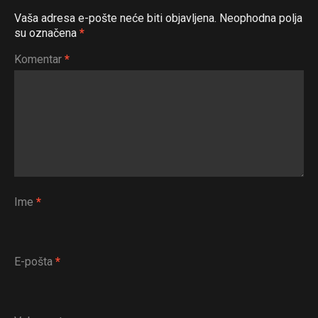
Vaša adresa e-pošte neće biti objavljena.
Neophodna polja
su označena
*
Komentar
*
Ime
*
E-pošta
*