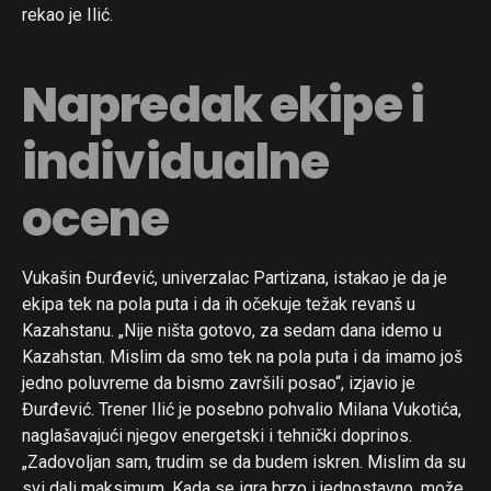
rekao je Ilić.
Napredak ekipe i
individualne
ocene
Vukašin Đurđević, univerzalac Partizana, istakao je da je
ekipa tek na pola puta i da ih očekuje težak revanš u
Kazahstanu. „Nije ništa gotovo, za sedam dana idemo u
Kazahstan. Mislim da smo tek na pola puta i da imamo još
jedno poluvreme da bismo završili posao“, izjavio je
Đurđević. Trener Ilić je posebno pohvalio Milana Vukotića,
naglašavajući njegov energetski i tehnički doprinos.
„Zadovoljan sam, trudim se da budem iskren. Mislim da su
svi dali maksimum. Kada se igra brzo i jednostavno, može