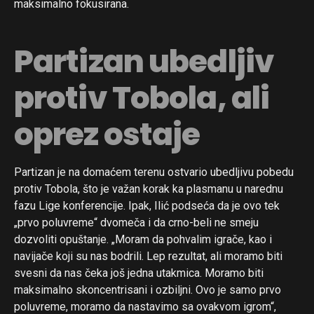
maksimalno fokusirana.
Partizan ubedljiv
protiv Tobola, ali
oprez ostaje
Partizan je na domaćem terenu ostvario ubedljivu pobedu
protiv Tobola, što je važan korak ka plasmanu u narednu
fazu Lige konferencije. Ipak, Ilić podseća da je ovo tek
„prvo poluvreme“ dvomeča i da crno-beli ne smeju
dozvoliti opuštanje. „Moram da pohvalim igrače, kao i
navijače koji su nas bodrili. Lep rezultat, ali moramo biti
svesni da nas čeka još jedna utakmica. Moramo biti
maksimalno skoncentrisani i ozbiljni. Ovo je samo prvo
poluvreme, moramo da nastavimo sa ovakvom igrom“,