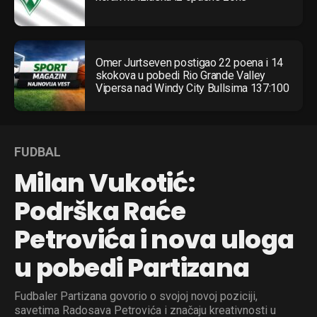
Omer Jurtseven postigao 22 poena i 14
skokova u pobedi Rio Grande Valley
Flipboard
Vipersa nad Windy City Bullsima 137:100
Reddit
Pinterest
FUDBAL
Whatsapp
Milan Vukotić:
Email
Podrška Raće
Petrovića i nova uloga
u pobedi Partizana
Fudbaler Partizana govorio o svojoj novoj poziciji,
savetima Radosava Petrovića i značaju kreativnosti u