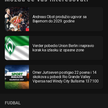
Andreas Obst produžio ugovor sa
Bajernom do 2029. godine
Verder pobedio Union Berlin i napravio
korak ka izlasku iz opasne zone
Omer Jurtseven postigao 22 poena i 14
skokova u pobedi Rio Grande Valley
Vipersa nad Windy City Bullsima 137:100
FUDBAL