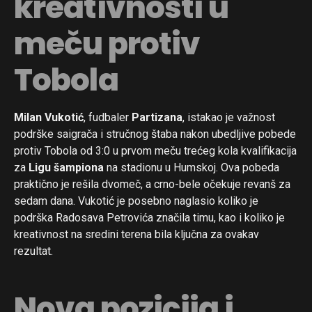
kreativnosti u
meču protiv
Tobola
Milan Vukotić
, fudbaler
Partizana
, istakao je važnost
podrške saigrača i stručnog štaba nakon ubedljive pobede
protiv Tobola od 3:0 u prvom meču trećeg kola kvalifikacija
za
Ligu šampiona
na stadionu u Humskoj. Ova pobeda
praktično je rešila dvomeč, a crno-bele očekuje revanš za
sedam dana. Vukotić je posebno naglasio koliko je
podrška Radosava Petrovića značila timu, kao i koliko je
kreativnost na sredini terena bila ključna za ovakav
rezultat.
Nova pozicija i