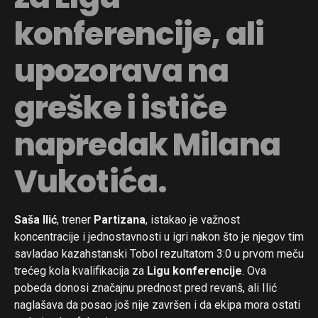
konferencije, ali
upozorava na
greške i ističe
napredak Milana
Vukotića.
Saša Ilić
, trener
Partizana
, istakao je važnost
koncentracije i jednostavnosti u igri nakon što je njegov tim
savladao kazahstanski Tobol rezultatom 3:0 u prvom meču
trećeg kola kvalifikacija za
Ligu konferencije
. Ova
pobeda donosi značajnu prednost pred revanš, ali Ilić
naglašava da posao još nije završen i da ekipa mora ostati