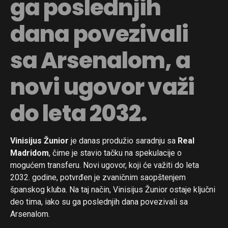
ga poslednjih
dana povezivali
sa Arsenalom, a
novi ugovor važi
do leta 2032.
Vinisijus Žunior
je danas produžio saradnju sa
Real
Madridom
, čime je stavio tačku na spekulacije o
mogućem transferu. Novi ugovor, koji će važiti do leta
2032. godine, potvrđen je zvaničnim saopštenjem
španskog kluba. Na taj način, Vinisijus Žunior ostaje ključni
deo tima, iako su ga poslednjih dana povezivali sa
Arsenalom.