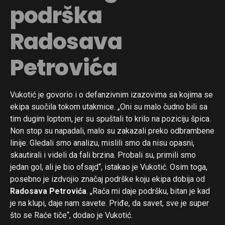
podrška
Radosava
Petrovića
Vukotić je govorio i o defanzivnim izazovima sa kojima se
ekipa suočila tokom utakmice. „Oni su malo čudno bili sa
tim dugim loptom, jer su spuštali to krilo na poziciju špica.
Non stop su napadali, malo su zakazali preko odbrambene
linije. Gledali smo analizu, mislili smo da nisu opasni,
skautirali i videli da fali brzina. Probali su, primili smo
jedan gol, ali je bio ofsajd“, istakao je Vukotić. Osim toga,
posebno je izdvojio značaj podrške koju ekipa dobija od
Radosava Petrovića
. „Raća mi daje podršku, bitan je kad
je na klupi, daje nam savete. Priđe, da savet, sve je super
što se Raće tiče“, dodao je Vukotić.