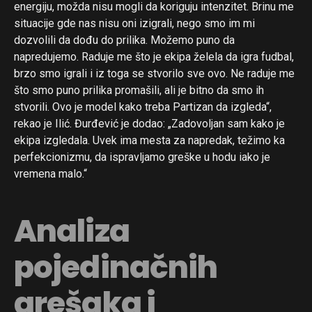
energiju, možda nisu mogli da koriguju intenzitet. Brinu me
situacije gde nas nisu oni izigrali, nego smo im mi
dozvolili da dođu do prilika. Možemo puno da
napredujemo. Raduje me što je ekipa želela da igra fudbal,
brzo smo igrali i iz toga se stvorilo sve ovo. Ne raduje me
što smo puno prilika promašili, ali je bitno da smo ih
stvorili. Ovo je model kako treba Partizan da izgleda“,
rekao je Ilić. Đurđević je dodao: „Zadovoljan sam kako je
ekipa izgledala. Uvek ima mesta za napredak, težimo ka
perfekcionizmu, da ispravljamo greške u hodu iako je
vremena malo.“
Analiza
pojedinačnih
grešaka i