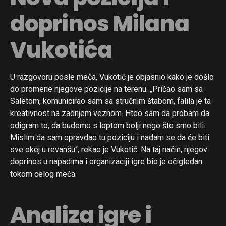
doprinos Milana
Vukotića
U razgovoru posle meča, Vukotić je objasnio kako je došlo
do promene njegove pozicije na terenu. „Pričao sam sa
Saletom, komunicirao sam sa stručnim štabom, falila je ta
kreativnost na zadnjem veznom. Hteo sam da probam da
odigram to, da budemo s loptom bolji nego što smo bili.
Mislim da sam opravdao tu poziciju i nadam se da će biti
sve okej u revanšu“, rekao je Vukotić. Na taj način, njegov
doprinos u napadima i organizaciji igre bio je očigledan
tokom celog meča.
Analiza igre i