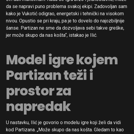
da se napravi puno problema svakoj ekipi. Zadovoljan sam
kako je Vukotić odigrao, energetski i tehnički na visokom
nivou. Opustio se pri kraju, pa je to dovelo do najozbiljnije
šanse. Partizan ne sme da dozvoljava sebi takve greške,
jer može skupo da nas košta“, istakao je Ilić.
Model igre kojem
Partizan teži i
prostor za
napredak
U nastavku, Ilić je govorio o modelu igre koji želi da vidi
kod Partizana. „Može skupo da nas košta. Gledam to kao