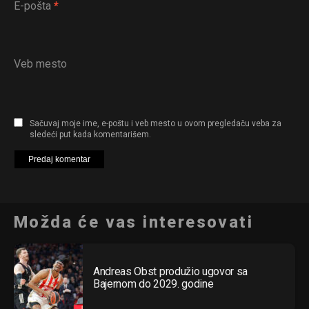
E-pošta
*
Veb mesto
Sačuvaj moje ime, e-poštu i veb mesto u ovom pregledaču veba za
sledeći put kada komentarišem.
Možda će vas interesovati
Andreas Obst produžio ugovor sa
Bajernom do 2029. godine