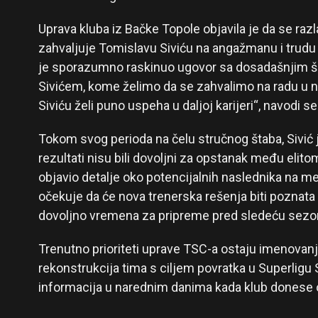
Uprava kluba iz Bačke Topole objavila je da se ra
zahvaljuje Tomislavu Siviću na angažmanu i trud
je sporazumno raskinuo ugovor sa dosadašnjim 
Sivićem, kome želimo da se zahvalimo na radu u
Siviću želi puno uspeha u daljoj karijeri“, navodi
Tokom svog perioda na čelu stručnog štaba, Sivić j
rezultati nisu bili dovoljni za opstanak među elito
objavio detalje oko potencijalnih naslednika na me
očekuje da će nova trenerska rešenja biti poznata
dovoljno vremena za pripreme pred sledeću sezo
Trenutno prioriteti uprave TSC-a ostaju imenovan
rekonstrukcija tima s ciljem povratka u Superligu 
informacija u narednim danima kada klub donese o