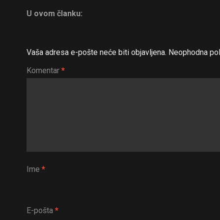
U ovom članku:
Vaša adresa e-pošte neće biti objavljena.
Neophodna pol
Komentar
*
Ime
*
E-pošta
*