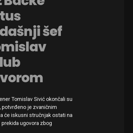
z Bačke
atus
dašnji šef
omislav
klub
ovorom
ener Tomislav Sivić okončali su
e, potvrđeno je zvaničnim
 će iskusni stručnjak ostati na
eg prekida ugovora zbog