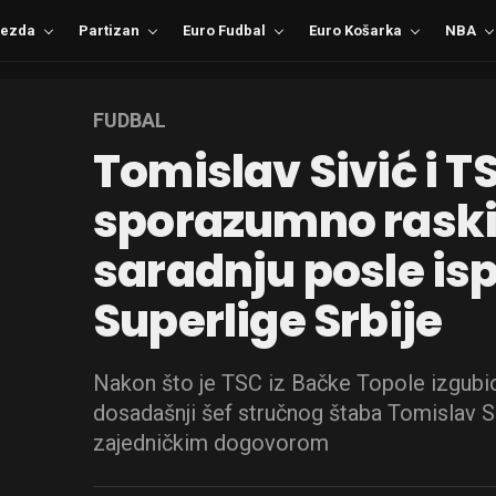
ezda
Partizan
Euro Fudbal
Euro Košarka
NBA
FUDBAL
Tomislav Sivić i T
sporazumno raski
saradnju posle is
Superlige Srbije
Nakon što je TSC iz Bačke Topole izgubio
dosadašnji šef stručnog štaba Tomislav Si
zajedničkim dogovorom