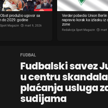
Obst produžio ugovor sa
Verder pobedio Union Berlin 
m do 2029. godine
napravio korak ka izlasku iz
zone
 Sport Magazin
mart 9, 2026
Redakcija Sport Magazin
mart 
FUDBAL
Fudbalski savez J
u centru skandala
plaćanja usluga z
sudijama