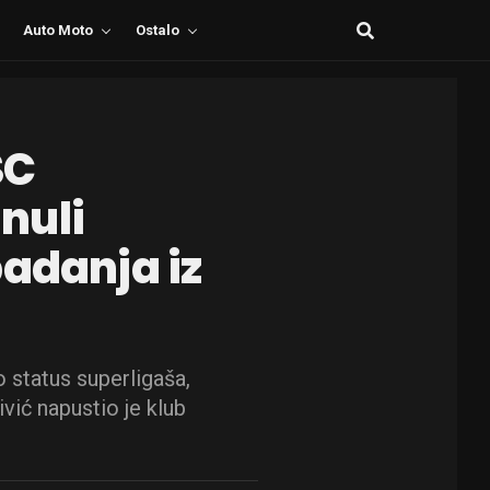
Auto Moto
Ostalo
SC
nuli
padanja iz
 status superligaša,
vić napustio je klub