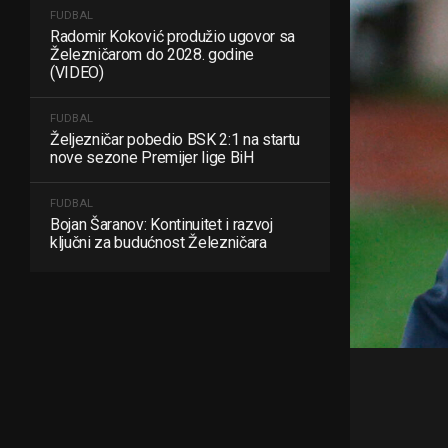
FUDBAL
Radomir Koković produžio ugovor sa
Železničarom do 2028. godine
(VIDEO)
FUDBAL
Željezničar pobedio BSK 2:1 na startu
nove sezone Premijer lige BiH
FUDBAL
Bojan Šaranov: Kontinuitet i razvoj
ključni za budućnost Železničara