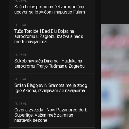
FUDBAL
Saša Lukić potpisao četvorogodišnji
ugovor sa Ipsvičom i napustio Fulam
FUDBAL
Tuča Torcide i Bed Blu Bojsa na
aerodromu u Zagrebu izazvala haos
među navijačima
FUDBAL
Sukob navijača Dinama i Hajduka na
aerodromu Franjo Tuđman u Zagrebu
FUDBAL
Srđan Blagojević: Sramota me je zbog
igre Akrona, izvinjavam se navijačima
FUDBAL
Crvena zvezda i Novi Pazar pred derbi
Superlige: Važan meč za miran
nastavak sezone