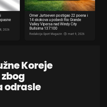
i
Omer Jurtseven postigao 22 poena i
 opasne
14 skokova u pobedi Rio Grande
Valley Vipersa nad Windy City
Bullsima 137:100
8, 2026
Redakcija Sport Magazin
mart 9, 2026
užne Koreje
 zbog
a odrasle