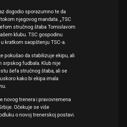
zlaz dogodio sporazumno te da
u tokom njegovog mandata. „TSC
šefom stručnog štaba Tomislavom
 našem klubu. TSC gospodinu
 se u kratkom saopštenju TSC-a.
e pokušao da stabilizuje ekipu, ali
m srpskog fudbala. Klub nije
stu šefa stručnog štaba, ali se
 uskoro kako bi ekipa imala
nu.
je novog trenera i pravovremena
Srbije. Očekuje se više
dluku o novoj trenerskoj postavi.