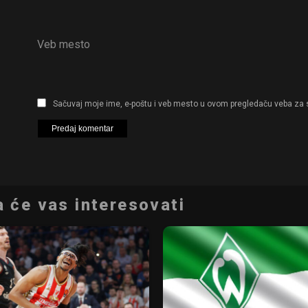
Veb mesto
Sačuvaj moje ime, e-poštu i veb mesto u ovom pregledaču veba za 
 će vas interesovati