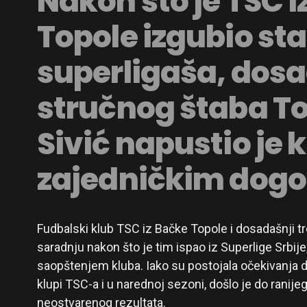
Nakon što je TSC i
Topole izgubio st
superligaša, dosa
stručnog štaba T
Sivić napustio je 
zajedničkim dog
Fudbalski klub TSC iz Bačke Topole i dosadašnji tr
saradnju nakon što je tim ispao iz Superlige Srbij
saopštenjem kluba. Iako su postojala očekivanja da
klupi TSC-a i u narednoj sezoni, došlo je do ranij
neostvarenog rezultata.