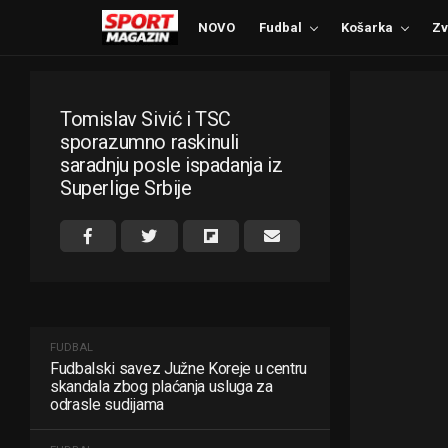
NOVO
Fudbal
Košarka
Zv
Tomislav Sivić i TSC
sporazumno raskinuli
saradnju posle ispadanja iz
Superlige Srbije
FUDBAL
Fudbalski savez Južne Koreje u centru
skandala zbog plaćanja usluga za
odrasle sudijama