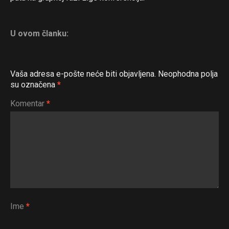
U ovom članku:
Vaša adresa e-pošte neće biti objavljena.
Neophodna polja
su označena
*
Komentar
*
Ime
*