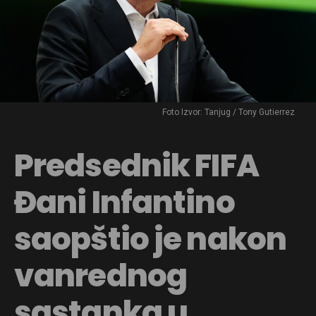
Foto Izvor: Tanjug / Tony Gutierrez
Predsednik FIFA
Đani Infantino
saopštio je nakon
vanrednog
sastanka u