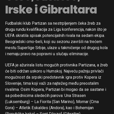
Irske i Gibraltara
Fudbalski klub Partizan sa nestrpljenjem čeka žreb za
drugu rundu kvalifikacija za Ligu konferencija, nakon što je
UEFA skratila spisak potencijalnih rivala na sedam ekipa.
Beogradski crno-beli, koji su sezonu završili na trećem
mestu Superlige Srbije, ulaze u takmičenje od drugog kola
i nemaju pravo na popravni u slučaju eliminacije.
UEFA je ažurirala listu mogućih protivnika Partizana, a žreb
će biti održan uskoro u Humskoj. Najveću pažnju privlači
mogućnost da srpski predstavnik igra protiv Kopera iz
Slovenije, tima koji važi za najtežeg među preostalim
rivalima. Osim Kopera, Partizan bi mogao da se sastane i
sa pobednicima sledećih parova: Una Strasen
(Luksemburg) – La Fiorita (San Marino), Mornar (Crna
Gora) – Atletik Eskaldes (Andora), kao i Bohemijan
(Republika Irska) – Sent Džozef (Gibraltar).