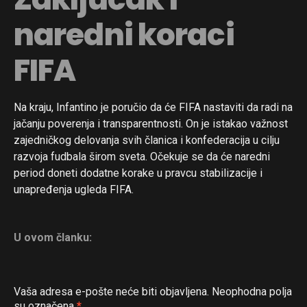
naredni koraci
FIFA
Na kraju, Infantino je poručio da će FIFA nastaviti da radi na
jačanju poverenja i transparentnosti. On je istakao važnost
zajedničkog delovanja svih članica i konfederacija u cilju
razvoja fudbala širom sveta. Očekuje se da će naredni
period doneti dodatne korake u pravcu stabilizacije i
unapređenja ugleda FIFA.
U ovom članku:
Vaša adresa e-pošte neće biti objavljena.
Neophodna polja
su označena
*