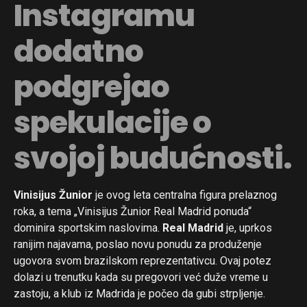
Instagramu
dodatno
podgrejao
spekulacije o
svojoj budućnosti.
Vinisijus Žunior
je ovog leta centralna figura prelaznog
roka, a tema „Vinisijus Žunior Real Madrid ponuda“
dominira sportskim naslovima.
Real Madrid
je, uprkos
ranijim najavama, poslao novu ponudu za produženje
ugovora svom brazilskom reprezentativcu. Ovaj potez
dolazi u trenutku kada su pregovori već duže vreme u
zastoju, a klub iz Madrida je počeo da gubi strpljenje.