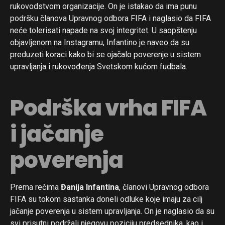
rukovodstvom organizacije. On je istakao da ima punu
podršku članova Upravnog odbora FIFA i naglasio da FIFA
neće tolerisati napade na svoj integritet. U saopštenju
objavljenom na Instagramu, Infantino je naveo da su
preduzeti koraci kako bi se ojačalo poverenje u sistem
upravljanja i rukovođenja Svetskom kućom fudbala.
Podrška vrha FIFA
i jačanje
poverenja
Prema rečima
Đanija Infantina
, članovi Upravnog odbora
FIFA su tokom sastanka doneli odluke koje imaju za cilj
jačanje poverenja u sistem upravljanja. On je naglasio da su
svi prisutni podržali njegovu poziciju predsednika, kao i