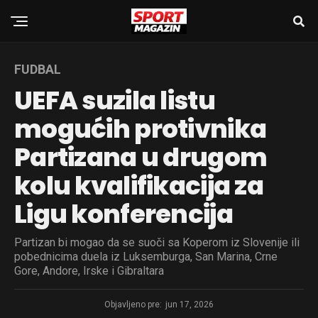
FUDBAL
UEFA suzila listu
mogućih protivnika
Partizana u drugom
kolu kvalifikacija za
Ligu konferencija
Partizan bi mogao da se suoči sa Koperom iz Slovenije ili
pobednicima duela iz Luksemburga, San Marina, Crne
Gore, Andore, Irske i Gibraltara
Objavljeno pre:
jun 17, 2026