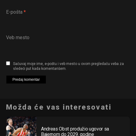
E-pošta
*
Veb mesto
Sačuvaj moje ime, e-poštu i veb mesto u ovom pregledaču veba za
sledeći put kada komentarišem.
Možda će vas interesovati
Andreas Obst produžio ugovor sa
Bajernom do 2029. godine