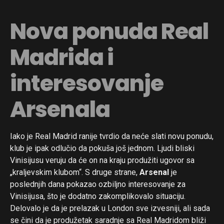
Nova ponuda Real
Madrida i
interesovanje
Arsenala
Iako je Real Madrid ranije tvrdio da neće slati novu ponudu,
klub je ipak odlučio da pokuša još jednom. Ljudi bliski
Vinisijusu veruju da će on na kraju produžiti ugovor sa
„kraljevskim klubom“. S druge strane,
Arsenal
je
poslednjih dana pokazao ozbiljno interesovanje za
Vinisijusa, što je dodatno zakomplikovalo situaciju.
Delovalo je da je prelazak u London sve izvesniji, ali sada
se čini da je produžetak saradnje sa Real Madridom bliži