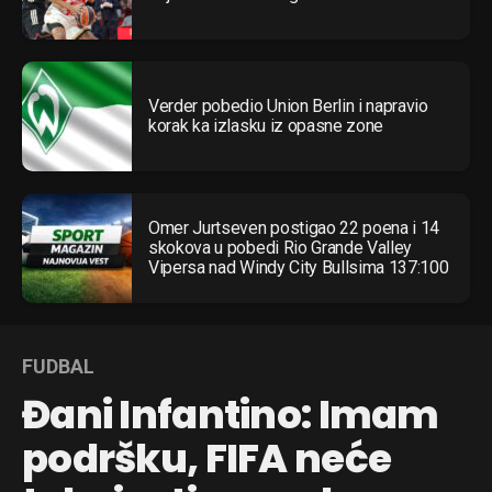
Verder pobedio Union Berlin i napravio
korak ka izlasku iz opasne zone
Omer Jurtseven postigao 22 poena i 14
skokova u pobedi Rio Grande Valley
Vipersa nad Windy City Bullsima 137:100
FUDBAL
Đani Infantino: Imam
Flipboard
Reddit
podršku, FIFA neće
Pinterest