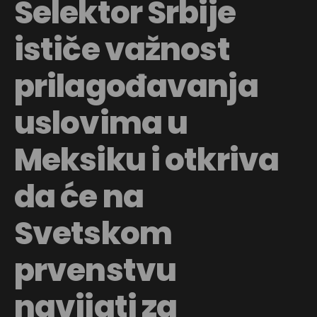
Selektor Srbije
ističe važnost
prilagođavanja
uslovima u
Meksiku i otkriva
da će na
Svetskom
prvenstvu
navijati za