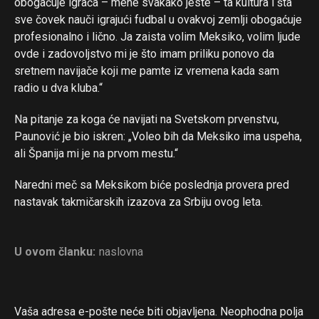
obogaćuje igrača – mene svakako jeste – ta kultura i šta
sve čovek nauči igrajući fudbal u ovakvoj zemlji obogaćuje
profesionalno i lično. Ja zaista volim Meksiko, volim ljude
ovde i zadovoljstvo mi je što imam priliku ponovo da
sretnem navijače koji me pamte iz vremena kada sam
radio u dva kluba.“
Na pitanje za koga će navijati na Svetskom prvenstvu,
Paunović je bio iskren: „Voleo bih da Meksiko ima uspeha,
ali Španija mi je na prvom mestu.“
Naredni meč sa Meksikom biće poslednja provera pred
nastavak takmičarskih izazova za Srbiju ovog leta.
U ovom članku:
naslovna
Vaša adresa e-pošte neće biti objavljena.
Neophodna polja