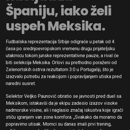
Španiju, iako želi
uspeh Meksika.
Fudbalska reprezentacija Srbije odigraće u petak od 4
časa po srednjoevropskom vremenu drugu prijateljsku
utakmicu tokom junske reprezentativne pauze, a rival će
biti selekcija Meksika. Orlovi su prethodno poraženi od
Zelenortskih ostrva rezultatom 3:0 u Portugaliji, što je
izazvalo potrebu za reakcijom i popravljanjem utiska pred
naredni susret.
Selektor Veljko Paunović obratio se javnosti pred duel sa
Meksikom, istakavši da je ekipu zadesio izazov visoke
nadmorske visine, ali i naglasio značaj iskustva koje igrači
stiču igranjem van zone komfora. „Svakako da moramo da
popravimo utisak. Momci su danas imali prvi trening,