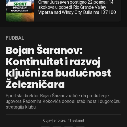
Omer Jurtseven postigao 22 poena i 14
skokova u pobedi Rio Grande Valley
Vipersa nad Windy City Bullsima 137:100
FUDBAL
Bojan Šaranov:
Kontinuitet i razvoj
ključni za budućnost
Železničara
Sportski direktor Bojan Šaranov ističe da produženje
ugovora Radomira Kokovića donosi stabilnost i dugoročnu
strategiju klubu.
Objavljeno pre:
41 sekund