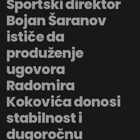
Sportski direktor
Bojan Šaranov
ističe da
produženje
ugovora
Radomira
Kokovića donosi
stabilnost i
dugoročnu