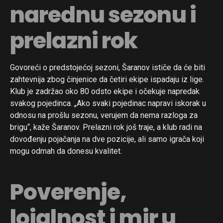
narednu sezonu i
prelazni rok
Govoreći o predstojećoj sezoni, Šaranov ističe da će biti
zahtevnija zbog činjenice da četiri ekipe ispadaju iz lige.
Klub je zadržao oko 80 odsto ekipe i očekuje napredak
svakog pojedinca. „Ako svaki pojedinac napravi iskorak u
odnosu na prošlu sezonu, verujem da nema razloga za
brigu“, kaže Šaranov. Prelazni rok još traje, a klub radi na
dovođenju pojačanja na dve pozicije, ali samo igrača koji
mogu odmah da donesu kvalitet.
Poverenje,
lojalnost i mir u