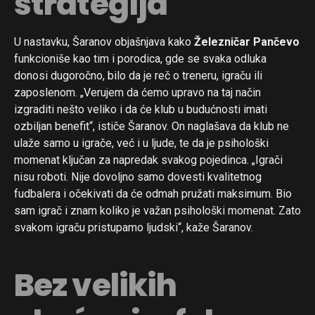
strategija
U nastavku, Šaranov objašnjava kako
Železničar Pančevo
funkcioniše kao tim i porodica, gde se svaka odluka
donosi dugoročno, bilo da je reč o treneru, igraču ili
zaposlenom. „Verujem da ćemo upravo na taj način
izgraditi nešto veliko i da će klub u budućnosti imati
ozbiljan benefit“, ističe Šaranov. On naglašava da klub ne
ulaže samo u igrače, već i u ljude, te da je psihološki
momenat ključan za napredak svakog pojedinca. „Igrači
nisu roboti. Nije dovoljno samo dovesti kvalitetnog
fudbalera i očekivati da će odmah pružati maksimum. Bio
sam igrač i znam koliko je važan psihološki momenat. Zato
svakom igraču pristupamo ljudski“, kaže Šaranov.
Bez velikih