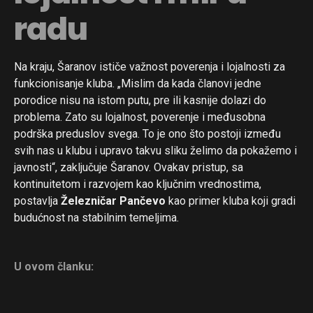
radu
Na kraju, Šaranov ističe važnost poverenja i lojalnosti za
funkcionisanje kluba. „Mislim da kada članovi jedne
porodice nisu na istom putu, pre ili kasnije dolazi do
problema. Zato su lojalnost, poverenje i međusobna
podrška preduslov svega. To je ono što postoji između
svih nas u klubu i upravo takvu sliku želimo da pokažemo i
javnosti“, zaključuje Šaranov. Ovakav pristup, sa
kontinuitetom i razvojem kao ključnim vrednostima,
postavlja
Železničar Pančevo
kao primer kluba koji gradi
budućnost na stabilnim temeljima.
U ovom članku: