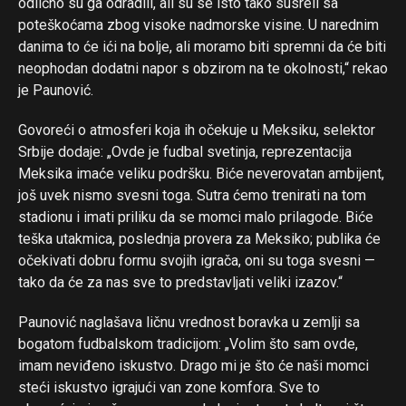
odlično su ga odradili, ali su se isto tako susreli sa
poteškoćama zbog visoke nadmorske visine. U narednim
danima to će ići na bolje, ali moramo biti spremni da će biti
neophodan dodatni napor s obzirom na te okolnosti,“ rekao
je Paunović.
Govoreći o atmosferi koja ih očekuje u Meksiku, selektor
Srbije dodaje: „Ovde je fudbal svetinja, reprezentacija
Meksika imaće veliku podršku. Biće neverovatan ambijent,
još uvek nismo svesni toga. Sutra ćemo trenirati na tom
stadionu i imati priliku da se momci malo prilagode. Biće
teška utakmica, poslednja provera za Meksiko; publika će
očekivati dobru formu svojih igrača, oni su toga svesni —
tako da će za nas sve to predstavljati veliki izazov.“
Paunović naglašava ličnu vrednost boravka u zemlji sa
bogatom fudbalskom tradicijom: „Volim što sam ovde,
imam neviđeno iskustvo. Drago mi je što će naši momci
steći iskustvo igrajući van zone komfora. Sve to