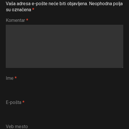
Vaša adresa e-pošte neće biti objavljena.
Neophodna polja
su označena
*
Komentar
*
Ime
*
E-pošta
*
Veb mesto