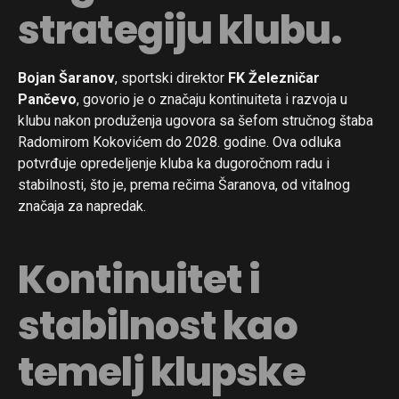
strategiju klubu.
Bojan Šaranov
, sportski direktor
FK Železničar
Pančevo
, govorio je o značaju kontinuiteta i razvoja u
klubu nakon produženja ugovora sa šefom stručnog štaba
Radomirom Kokovićem do 2028. godine. Ova odluka
potvrđuje opredeljenje kluba ka dugoročnom radu i
stabilnosti, što je, prema rečima Šaranova, od vitalnog
značaja za napredak.
Kontinuitet i
stabilnost kao
temelj klupske