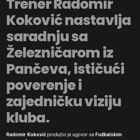
Trener Radomir
Koković nastavlja
saradnju sa
Železničarom iz
Pančeva, ističući
poverenje i
zajedničku viziju
kluba.
Radomir Koković
produžio je ugovor sa
Fudbalskim