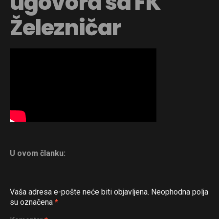
ugovora sa FK
Železničar
U ovom članku:
Vaša adresa e-pošte neće biti objavljena.
Neophodna polja
su označena
*