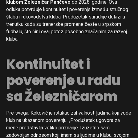
klubom Železničar Pančevo
do 2028. godine. Ova
odluka potvrđuje kontinuitet i poverenje između stručnog
štaba i rukovodstva kluba. Produžetak saradnje dolazi u
trenutku kada su trenerske promene česte u srpskom
fudbalu, što čini ovaj potez posebno značajnim za razvoj
kluba.
Kontinuitet i
poverenje u radu
sa Železničarom
Pre svega, Koković je istakao zahvalnost ljudima koji vode
klub na ukazanom poverenju. „Produžetak ugovora za
mene predstavlja veliko priznanje. Izuzetno sam
zadovoljan odnosom koji imam sa ljudima u klubu, svojom