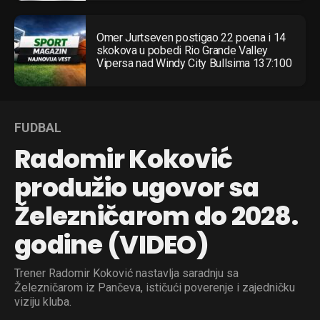
Whatsapp
Email
Omer Jurtseven postigao 22 poena i 14
skokova u pobedi Rio Grande Valley
Vipersa nad Windy City Bullsima 137:100
FUDBAL
Radomir Koković
produžio ugovor sa
Železničarom do 2028.
godine (VIDEO)
Trener Radomir Koković nastavlja saradnju sa
Železničarom iz Pančeva, ističući poverenje i zajedničku
viziju kluba.