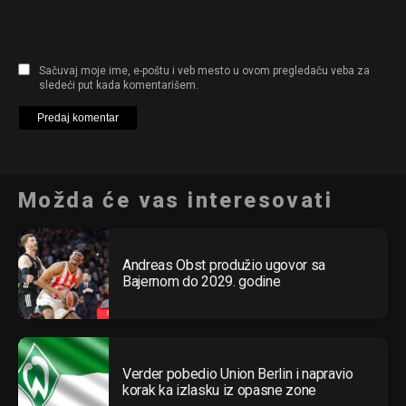
Sačuvaj moje ime, e-poštu i veb mesto u ovom pregledaču veba za
sledeći put kada komentarišem.
Možda će vas interesovati
Andreas Obst produžio ugovor sa
Bajernom do 2029. godine
Verder pobedio Union Berlin i napravio
korak ka izlasku iz opasne zone