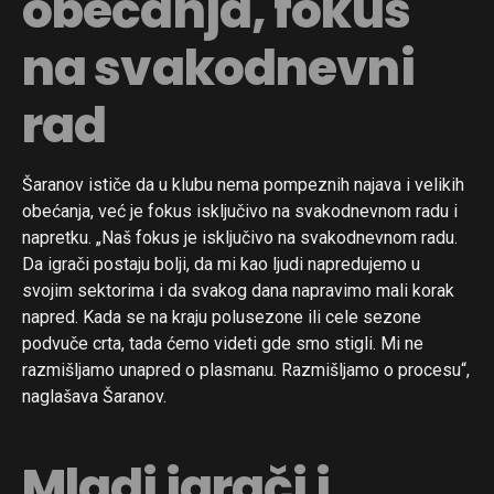
obećanja, fokus
na svakodnevni
rad
Šaranov ističe da u klubu nema pompeznih najava i velikih
obećanja, već je fokus isključivo na svakodnevnom radu i
napretku. „Naš fokus je isključivo na svakodnevnom radu.
Da igrači postaju bolji, da mi kao ljudi napredujemo u
svojim sektorima i da svakog dana napravimo mali korak
napred. Kada se na kraju polusezone ili cele sezone
podvuče crta, tada ćemo videti gde smo stigli. Mi ne
razmišljamo unapred o plasmanu. Razmišljamo o procesu“,
naglašava Šaranov.
Mladi igrači i