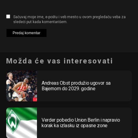
Sačuvaj moje ime, e-poštu i veb mesto u ovom pregledaču veba za
sledeći put kada komentarišem.
Možda će vas interesovati
Andreas Obst produžio ugovor sa
Bajernom do 2029. godine
Flipboard
Verder pobedio Union Berlin i napravio
Reddit
korak ka izlasku iz opasne zone
Pinterest