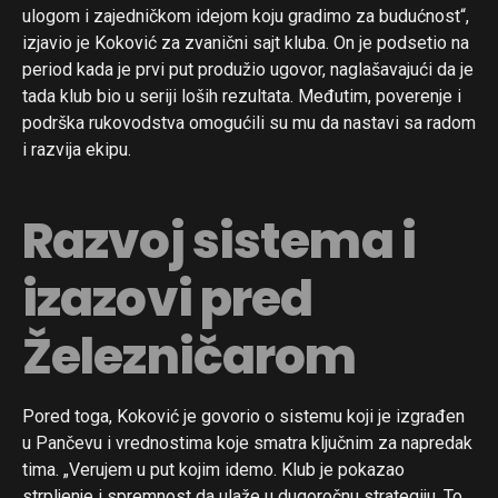
ulogom i zajedničkom idejom koju gradimo za budućnost“,
izjavio je Koković za zvanični sajt kluba. On je podsetio na
period kada je prvi put produžio ugovor, naglašavajući da je
tada klub bio u seriji loših rezultata. Međutim, poverenje i
podrška rukovodstva omogućili su mu da nastavi sa radom
i razvija ekipu.
Razvoj sistema i
izazovi pred
Železničarom
Pored toga, Koković je govorio o sistemu koji je izgrađen
u Pančevu i vrednostima koje smatra ključnim za napredak
tima. „Verujem u put kojim idemo. Klub je pokazao
strpljenje i spremnost da ulaže u dugoročnu strategiju. To