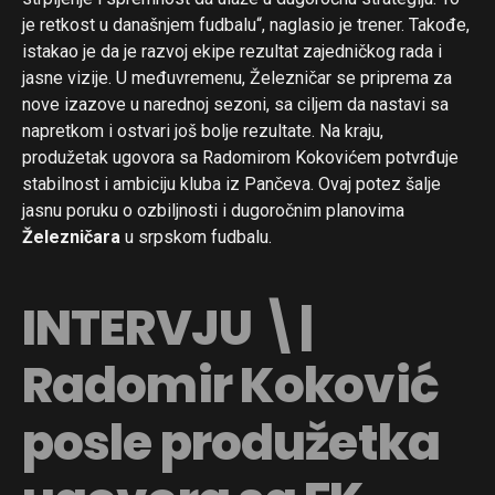
je retkost u današnjem fudbalu“, naglasio je trener. Takođe,
istakao je da je razvoj ekipe rezultat zajedničkog rada i
jasne vizije. U međuvremenu, Železničar se priprema za
nove izazove u narednoj sezoni, sa ciljem da nastavi sa
napretkom i ostvari još bolje rezultate. Na kraju,
produžetak ugovora sa Radomirom Kokovićem potvrđuje
stabilnost i ambiciju kluba iz Pančeva. Ovaj potez šalje
jasnu poruku o ozbiljnosti i dugoročnim planovima
Železničara
u srpskom fudbalu.
INTERVJU \|
Radomir Koković
posle produžetka