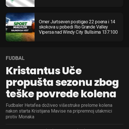
Omer Jurtseven postigao 22 poena i 14
skokova u pobedi Rio Grande Valley
Vipersa nad Windy City Bullsima 137:100
FUDBAL
Kristantus Uče
propušta sezonu zbog
teške povrede kolena
Fudbaler Hetafea doživeo višestruke prelome kolena
nakon starta Kristijana Mavise na pripremnoj utakmici
protiv Monaka