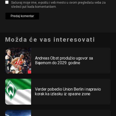
Sačuvaj moje ime, e-poštu i veb mesto u ovom pregledaču veba za
sledeći put kada komentarišem.
Možda će vas interesovati
Andreas Obst produžio ugovor sa
Bajernom do 2029. godine
Verder pobedio Union Berlin i napravio
korak ka izlasku iz opasne zone