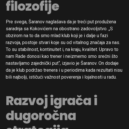
filozofije
Pre svega, Šaranov naglašava da je treći put produžena
saradnja sa Kokovićem na obostrano zadovoljstvo. „S
obzirom na to da smo mlad klub koji je i dalje u fazi
razvoja, postoje stvari koje su od vitalnog značaja za nas.
To su stabilnost, kontinuitet i, na kraju, kvalitet. Upravo to
nam Rade donosi kao trener i neizmerno smo srećni što
nastavljamo zajednički put“, izjavio je Šaranov. On dodaje
da je klub podržao trenera i u periodima kada rezultati nisu
bili najbolji, ističući važnost poverenja i lojalnosti u radu.
Razvoj igrača i
dugoročna