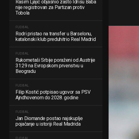
Rasim Ljajić objasnio zašto Idrisu Baba
nije registrovan za Partizan protiv
Tobola
FUDBAL
Rodri pristao na transfer u Barselonu,
katalonski klub preduhitrio Real Madrid
FUDBAL
Rukometaši Srbije poraženi od Austrije
31:29 na Evropskom prvenstvu u
Beogradu
FUDBAL
Filip Kostić potpisao ugovor sa PSV
Ajndhovenom do 2028. godine
FUDBAL
Jan Diomande postao najskuplje
pojačanje u istoriji Real Madrida
FUDBAL