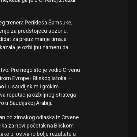
eg trenera Periklesa Šamsuke,
šenje za predstojeću sezonu.
didat za preuzimanje tima, a
kazala je ozbiljnu nameru da
vo. Pre nego što je vodio Crvenu
 širom Evrope i Bliskog istoka —
o i u saudijskim i grčkim
ova reputacija ozbiljnog stratega
 u Saudijskoj Arabiji.
an od zimskog odlaska iz Crvene
ilika za novi početak na Bliskom
kako bi ostvario bolje rezultate u