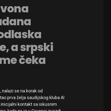
avona
ladana
 odlaska
, a srpski
zime čeka
 nalazi se na korak od
ao prva želja saudijskog kluba Al
inicijalni kontakt sa iskusnim
e, kada ga je u Crvenoj zvezdi