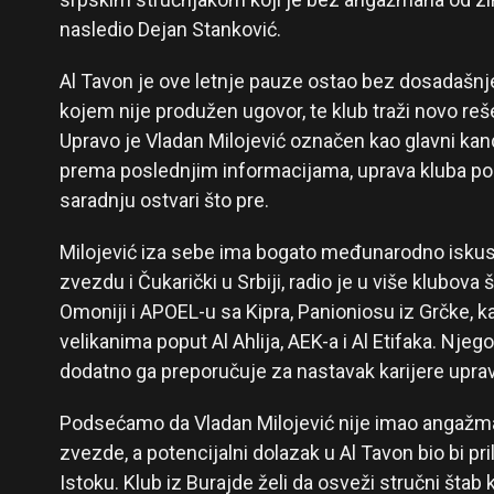
nasledio Dejan Stanković.
Al Tavon je ove letnje pauze ostao bez dosadašnj
kojem nije produžen ugovor, te klub traži novo re
Upravo je Vladan Milojević označen kao glavni kan
prema poslednjim informacijama, uprava kluba po
saradnju ostvari što pre.
Milojević iza sebe ima bogato međunarodno iskust
zvezdu i Čukarički u Srbiji, radio je u više klubova
Omoniji i APOEL-u sa Kipra, Panioniosu iz Grčke, ka
velikanima poput Al Ahlija, AEK-a i Al Etifaka. Njeg
dodatno ga preporučuje za nastavak karijere upravo
Podsećamo da Vladan Milojević nije imao angažm
zvezde, a potencijalni dolazak u Al Tavon bio bi pr
Istoku. Klub iz Burajde želi da osveži stručni štab 