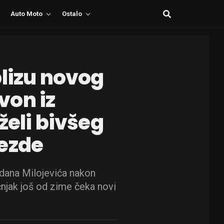
Auto Moto
Ostalo
blizu novog
von iz
želi bivšeg
vezde
adana Milojevića nakon
čnjak još od zime čeka novi