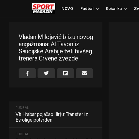
NOVO
Fudbal
Košarka
Zv
Vladan Milojević blizu novog
angažmana: Al Tavon iz
Saudijske Arabije želi bivšeg
trenera Crvene zvezde
FUDBAL
Vit Hrabar pojačao Iliriju: Transfer iz
Evrolige potvrđen
FUDBAL