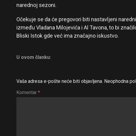
narednoj sezoni.
Očekuje se da će pregovori biti nastavljeni nared
između Vladana Milojevića i Al Tavona, to bi znači
Bliski Istok gde već ima značajno iskustvo.
U ovom članku:
Vaša adresa e-pošte neće biti objavljena.
Neophodna pol
Komentar
*