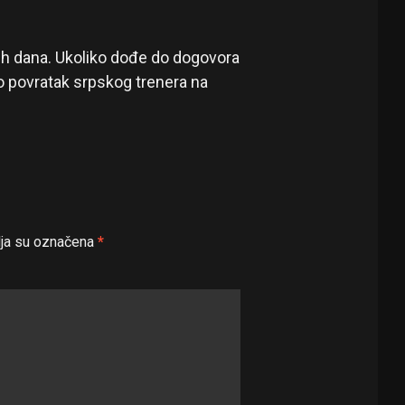
nih dana. Ukoliko dođe do dogovora
lo povratak srpskog trenera na
ja su označena
*