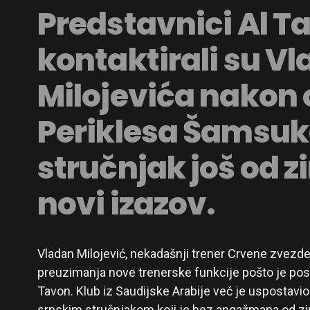
Predstavnici Al T
kontaktirali su V
Milojevića nakon
Periklesa Šamsuke
stručnjak još od 
novi izazov.
Vladan Milojević, nekadašnji trener Crvene zvezde,
preuzimanja nove trenerske funkcije pošto je post
Tavon. Klub iz Saudijske Arabije već je uspostavio 
srpskim stručnjakom koji je bez angažmana od zim