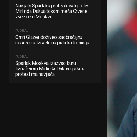
Navijači Spartaka protestovali protiv
Mirlinda Dakua tokom meča Crvene
zvezde u Moskvi
FUDBAL
Omri Glazer doživeo saobraćajnu
nesreću u Izraelu na putu ka treningu
FUDBAL
Spartak Moskva izazvao buru
transferom Mirlinda Dakua uprkos
protestima navijača