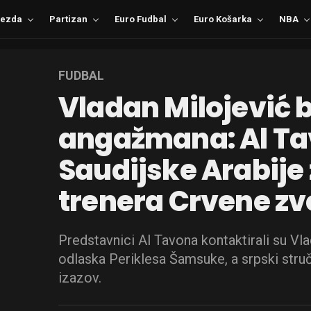
ezda
Partizan
Euro Fudbal
Euro Košarka
NBA
FUDBAL
Vladan Milojević 
angažmana: Al Ta
Saudijske Arabije 
trenera Crvene z
Predstavnici Al Tavona kontaktirali su Vl
odlaska Periklesa Šamsuke, a srpski stru
izazov.