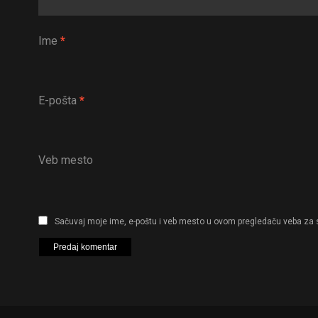
Ime
*
E-pošta
*
Veb mesto
Sačuvaj moje ime, e-poštu i veb mesto u ovom pregledaču veba za 