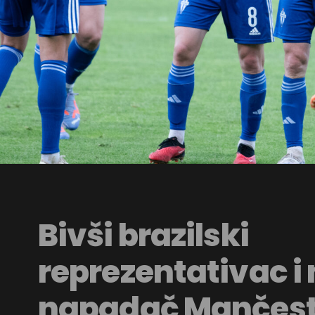
Bivši brazilski
reprezentativac i
napadač Mančeste