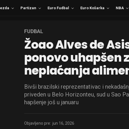
ezda
Partizan
Euro Fudbal
Euro Košarka
NBA
FUDBAL
Žoao Alves de Asis
ponovo uhapšen 
neplaćanja alimen
Bivši brazilski reprezentativac i nekadašn
priveden u Belo Horizonteu, sud u Sao Pa
hapšenje još u januaru
Objavljeno pre:
jun 16, 2026