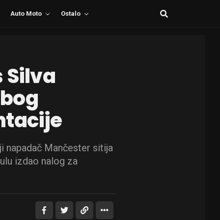
Auto Moto
Ostalo
 Silva
zbog
tacije
ji napadač Mančester sitija
ulu izdao nalog za