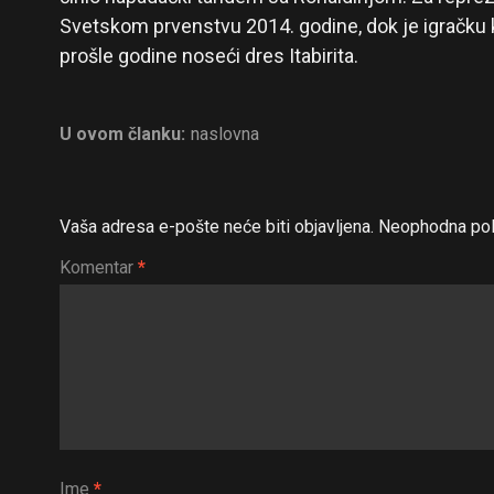
Svetskom prvenstvu 2014. godine, dok je igračku 
prošle godine noseći dres Itabirita.
U ovom članku:
naslovna
Vaša adresa e-pošte neće biti objavljena.
Neophodna pol
Komentar
*
Ime
*