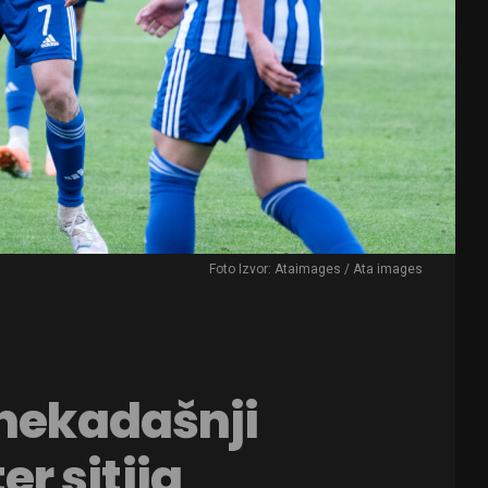
Foto Izvor: Ataimages / Ata images
 nekadašnji
r sitija