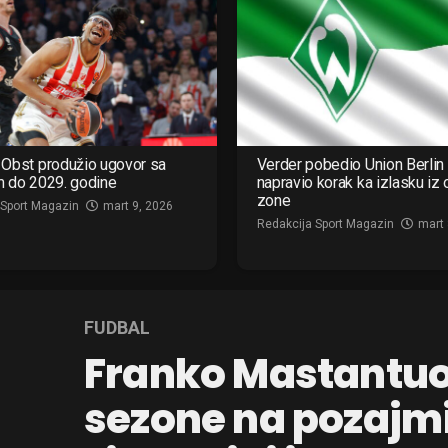
Obst produžio ugovor sa
Verder pobedio Union Berlin 
m do 2029. godine
napravio korak ka izlasku iz
zone
 Sport Magazin
mart 9, 2026
Redakcija Sport Magazin
mart 
FUDBAL
Franko Mastantuo
sezone na pozajmi