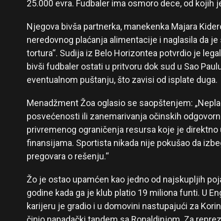
25.000 evra. Fudbaler ima osmoro dece, od kojih 
Njegova bivša partnerka, manekenka Majara Kiderol
neredovnog plaćanja alimentacije i naglasila da je
tortura“. Sudija iz Belo Horizontea potvrdio je leg
bivši fudbaler ostati u pritvoru dok sud u Sao Pau
eventualnom puštanju, što zavisi od isplate duga.
Menadžment Žoa oglasio se saopštenjem: „Neplaća
posvećenosti ili zanemarivanja očinskih odgovornos
privremenog ograničenja resursa koje je direktno 
finansijama. Sportista nikada nije pokušao da izbe
pregovara o rešenju.“
Žo je ostao upamćen kao jedno od najskupljih poj
godine kada ga je klub platio 19 miliona funti. U En
karijeru je gradio i u domovini nastupajući za Korin
činio napadački tandem sa Ronaldinjom. Za repreze