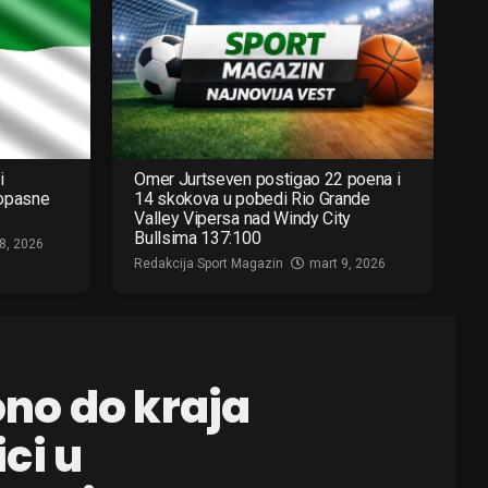
i
Omer Jurtseven postigao 22 poena i
 opasne
14 skokova u pobedi Rio Grande
Valley Vipersa nad Windy City
Bullsima 137:100
8, 2026
Redakcija Sport Magazin
mart 9, 2026
no do kraja
ci u