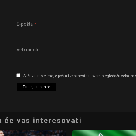
E-pošta
*
Veb mesto
Sačuvaj moje ime, e-poštu i veb mesto u ovom pregledaču veba za 
 će vas interesovati