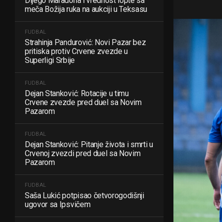
Dijego Maradona i vrednost lopte sa
meča Božija ruka na aukciji u Teksasu
FUDBAL
Strahinja Pandurović: Novi Pazar bez
pritiska protiv Crvene zvezde u
Superligi Srbije
FUDBAL
Dejan Stanković: Rotacije u timu
Crvene zvezde pred duel sa Novim
Pazarom
FUDBAL
Dejan Stanković: Pitanje života i smrti u
Crvenoj zvezdi pred duel sa Novim
Pazarom
FUDBAL
Saša Lukić potpisao četvorogodišnji
ugovor sa Ipsvičem