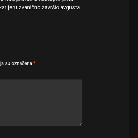
karijeru zvanično završio avgusta
ja su označena
*