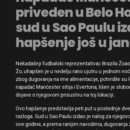
priveden u Belo H
sud u Sao Paulu i
hapšenje još u ja
Nekadašnji fudbalski reprezentativac Brazila Žoao
Žo, uhapšen je u nedelju rano ujutru u jednom no
zbog dugovanja na ime alimentacije, potvrdile su lok
napadač Mančester sitija i Evertona, lišen je slobo
dojave o njegovom prisustvu na toj lokaciji.
Ovo hapšenje predstavlja peti put u poslednje dve 
razloga. Sud u Sao Paulu izdao je nalog za njego
ove godine, a prema ranijim navodima, dugovanja z