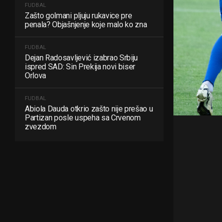
FUDBAL
Zašto golmani pljuju rukavice pre
penala? Objašnjenje koje malo ko zna
FUDBAL
Dejan Radosavljević izabrao Srbiju
ispred SAD: Sin Prekija novi biser
Orlova
FUDBAL
Abiola Dauda otkrio zašto nije prešao u
Partizan posle uspeha sa Crvenom
zvezdom