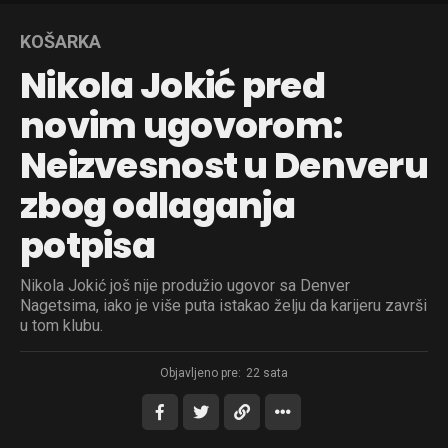
KOŠARKA
Nikola Jokić pred
novim ugovorom:
Neizvesnost u Denveru
zbog odlaganja
potpisa
Nikola Jokić još nije produžio ugovor sa Denver
Nagetsima, iako je više puta istakao želju da karijeru završi
u tom klubu.
Objavljeno pre:
22 sata