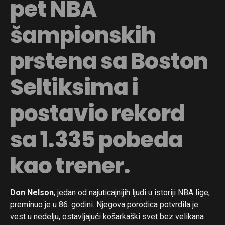
pet NBA
šampionskih
prstena sa Boston
Seltiksima i
postavio rekord
sa 1.335 pobeda
kao trener.
Don Nelson
, jedan od najuticajnijih ljudi u istoriji NBA lige,
preminuo je u 86. godini. Njegova porodica potvrdila je
vest u nedelju, ostavljajući košarkaški svet bez velikana