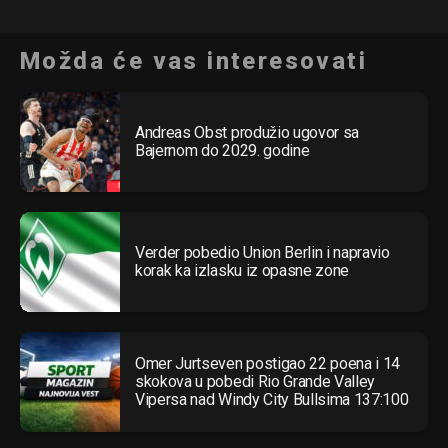
Možda će vas interesovati
Andreas Obst produžio ugovor sa
Bajernom do 2029. godine
Verder pobedio Union Berlin i napravio
korak ka izlasku iz opasne zone
Omer Jurtseven postigao 22 poena i 14
skokova u pobedi Rio Grande Valley
Vipersa nad Windy City Bullsima 137:100