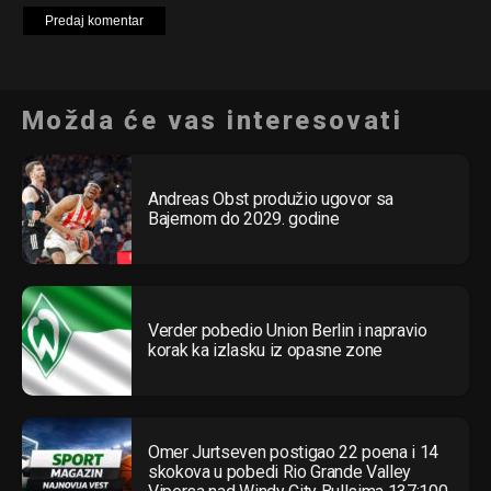
Možda će vas interesovati
Andreas Obst produžio ugovor sa
Bajernom do 2029. godine
Verder pobedio Union Berlin i napravio
korak ka izlasku iz opasne zone
Omer Jurtseven postigao 22 poena i 14
skokova u pobedi Rio Grande Valley