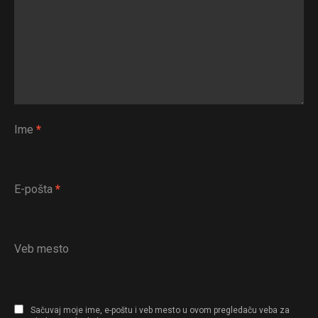
Ime
*
E-pošta
*
Veb mesto
Sačuvaj moje ime, e-poštu i veb mesto u ovom pregledaču veba za