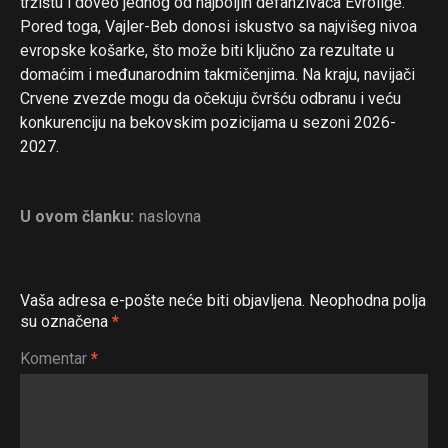
tržištu i doveo jednog od najboljih defanzivaca Evrolige.
Pored toga, Vajler-Beb donosi iskustvo sa najvišeg nivoa
evropske košarke, što može biti ključno za rezultate u
domaćim i međunarodnim takmičenjima. Na kraju, navijači
Crvene zvezde mogu da očekuju čvršću odbranu i veću
konkurenciju na bekovskim pozicijama u sezoni 2026-
2027.
U ovom članku:
naslovna
Vaša adresa e-pošte neće biti objavljena.
Neophodna polja
su označena
*
Komentar
*