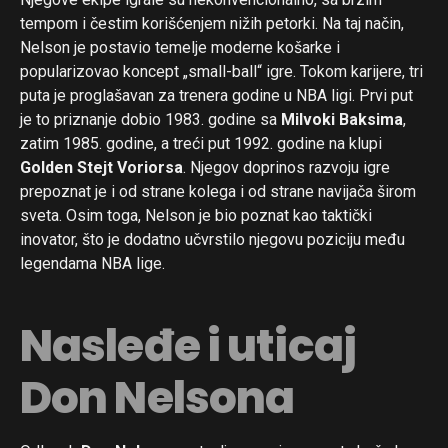
tempom i čestim korišćenjem nižih petorki. Na taj način,
Nelson je postavio temelje moderne košarke i
popularizovao koncept „small-ball“ igre. Tokom karijere, tri
puta je proglašavan za trenera godine u NBA ligi. Prvi put
je to priznanje dobio 1983. godine sa
Milvoki Baksima
,
zatim 1985. godine, a treći put 1992. godine na klupi
Golden Stejt Voriorsa
. Njegov doprinos razvoju igre
prepoznat je i od strane kolega i od strane navijača širom
sveta. Osim toga, Nelson je bio poznat kao taktički
inovator, što je dodatno učvrstilo njegovu poziciju među
legendama NBA lige.
Nasleđe i uticaj
Don Nelsona