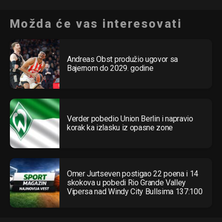
Možda će vas interesovati
Andreas Obst produžio ugovor sa
Bajernom do 2029. godine
Verder pobedio Union Berlin i napravio
korak ka izlasku iz opasne zone
Omer Jurtseven postigao 22 poena i 14
skokova u pobedi Rio Grande Valley
Vipersa nad Windy City Bullsima 137:100