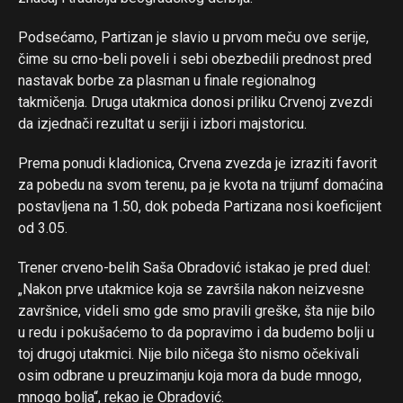
Podsećamo, Partizan je slavio u prvom meču ove serije,
čime su crno-beli poveli i sebi obezbedili prednost pred
nastavak borbe za plasman u finale regionalnog
takmičenja. Druga utakmica donosi priliku Crvenoj zvezdi
da izjednači rezultat u seriji i izbori majstoricu.
Prema ponudi kladionica, Crvena zvezda je izraziti favorit
za pobedu na svom terenu, pa je kvota na trijumf domaćina
postavljena na 1.50, dok pobeda Partizana nosi koeficijent
od 3.05.
Flipboard
Trener crveno-belih Saša Obradović istakao je pred duel:
Reddit
„Nakon prve utakmice koja se završila nakon neizvesne
Pinterest
završnice, videli smo gde smo pravili greške, šta nije bilo
u redu i pokušaćemo to da popravimo i da budemo bolji u
Whatsapp
toj drugoj utakmici. Nije bilo ničega što nismo očekivali
Email
osim odbrane u preuzimanju koja mora da bude mnogo,
mnogo bolja“, rekao je Obradović.