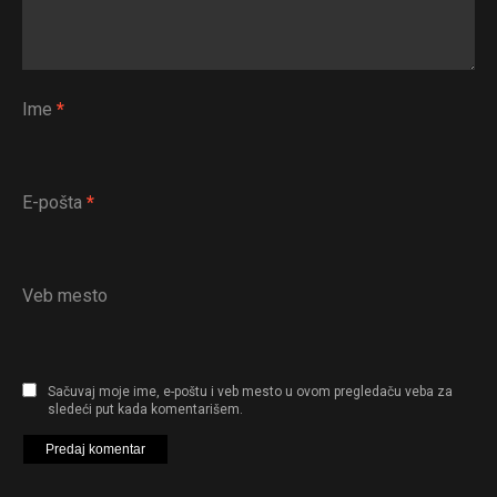
Ime
*
E-pošta
*
Veb mesto
Sačuvaj moje ime, e-poštu i veb mesto u ovom pregledaču veba za
sledeći put kada komentarišem.