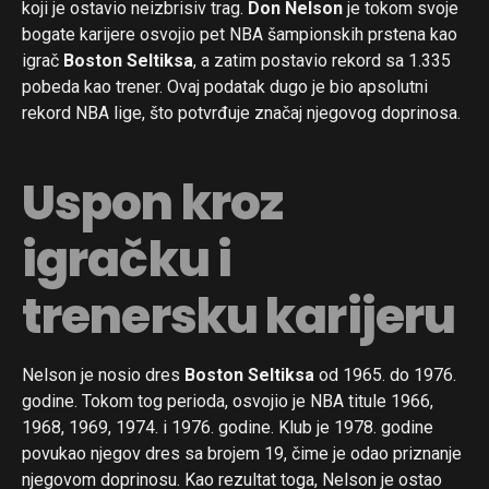
koji je ostavio neizbrisiv trag.
Don Nelson
je tokom svoje
bogate karijere osvojio pet NBA šampionskih prstena kao
igrač
Boston Seltiksa
, a zatim postavio rekord sa 1.335
pobeda kao trener. Ovaj podatak dugo je bio apsolutni
rekord NBA lige, što potvrđuje značaj njegovog doprinosa.
Uspon kroz
igračku i
trenersku karijeru
Nelson je nosio dres
Boston Seltiksa
od 1965. do 1976.
godine. Tokom tog perioda, osvojio je NBA titule 1966,
1968, 1969, 1974. i 1976. godine. Klub je 1978. godine
povukao njegov dres sa brojem 19, čime je odao priznanje
njegovom doprinosu. Kao rezultat toga, Nelson je ostao