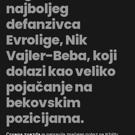
najboljeg
defanzivca
Evrolige, Nik
Vajler-Beba, koji
dolazi kao veliko
pojačanje na
bekovskim
pozicijama.
Crvena zvezda
je napravila značajan potez na tržištu