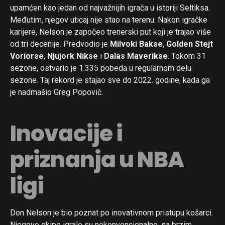
upamćen kao jedan od najvažnijih igrača u istoriji Seltiksa.
Međutim, njegov uticaj nije stao na terenu. Nakon igračke
karijere, Nelson je započeo trenerski put koji je trajao više
od tri decenije. Predvodio je
Milvoki Bakse
,
Golden Stejt
Voriorse
,
Njujork Nikse
i
Dalas Maverikse
. Tokom 31
sezone, ostvario je 1.335 pobeda u regularnom delu
sezone. Taj rekord je stajao sve do 2022. godine, kada ga
je nadmašio Greg Popovič.
Inovacije i
Flipboard
priznanja u NBA
Reddit
ligi
Pinterest
Whatsapp
Email
Don Nelson je bio poznat po inovativnom pristupu košarci.
Njegove ekipe igrale su nekonvencionalno, sa brzim