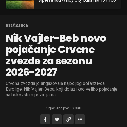
Vipersa nad Windy City Bullsima 137:100
KOŠARKA
Nik Vajler-Beb novo
pojačanje Crvene
zvezde za sezonu
2026-2027
Crvena zvezda je angažovala najboljeg defanzivca
Evrolige, Nik Vajler-Beba, koji dolazi kao veliko pojačanje
na bekovskim pozicijama.
Objavljeno pre:
19 sati