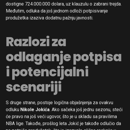
dostigne 724.000.000 dolara, uz klauzulu o zabrani trejda.
Međutim, odluka da još jednom odloži potpisivanje
produžetka izaziva dodatnu pažnju javnosti.
Razlozi za
odlaganje potpisa
i potencijalni
scenariji
S druge strane, postoje logična objašnjenja za ovakvu
odluku
Nikole Jokića
. Ako sačeka još jednu sezonu, steći
će pravo na još veći ugovor, što je u skladu sa pravilima
NBA lige. Takođe, prošlog leta Jokić je takođe odlučio da