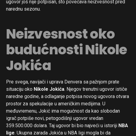
ugovor još nije potpisan, što povećava neizvesnost pred
narednu sezonu.
Neizvesnost oko
budućnosti Nikole
Jokića
Pre svega, navijači i uprava Denvera sa pažnjom prate
situaciju oko
Nikole Jokića
. Njegov trenutni ugovor ističe
naredne godine, a odlaganje potpisa novog ugovora otvara
prostor za spekulacije u američkim medijima. U
međuvremenu, Jokić ima mogućnost da kao slobodan
igrač potpiše novi, petogodišnji ugovor vredan
359.500.000 dolara. Taj ugovor bi bio najveći u istoriji
NBA
lige
. Ukupna zarada Jokića u NBA ligi mogla bi da