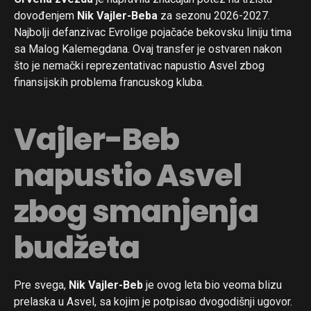
dovođenjem
Nik Vajler-Beba
za sezonu 2026-2027.
Najbolji defanzivac Evrolige pojačaće bekovsku liniju tima
sa Malog Kalemegdana. Ovaj transfer je ostvaren nakon
što je nemački reprezentativac napustio Asvel zbog
finansijskih problema francuskog kluba.
Vajler-Beb
napustio Asvel
zbog smanjenja
budžeta
Pre svega,
Nik Vajler-Beb
je ovog leta bio veoma blizu
prelaska u Asvel, sa kojim je potpisao dvogodišnji ugovor.