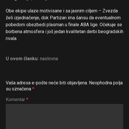
Obe ekipe ulaze motivisane i sa jasnim ciljem – Zvezda
želi izjednačenje, dok Partizan ima šansu da eventualnom
pobedom obezbedi plasman u finale ABA lige. Očekuje se
borbena atmosfera i još jedan kvalitetan derbi beogradskih
rivala.
U ovom članku:
naslovna
Vaša adresa e-pošte neće biti objavljena.
Neophodna polja
su označena
*
Komentar
*