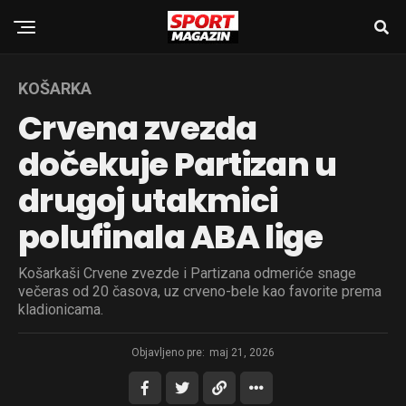
KOŠARKA
Crvena zvezda
dočekuje Partizan u
drugoj utakmici
polufinala ABA lige
Košarkaši Crvene zvezde i Partizana odmeriće snage
večeras od 20 časova, uz crveno-bele kao favorite prema
kladionicama.
Objavljeno pre:
maj 21, 2026