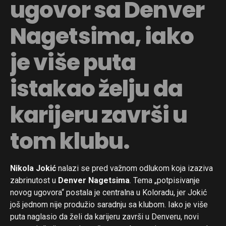
ugovor sa Denver
Nagetsima, iako
je više puta
istakao želju da
karijeru završi u
tom klubu.
Nikola Jokić
nalazi se pred važnom odlukom koja izaziva
zabrinutost u
Denver Nagetsima
. Tema „potpisivanje
novog ugovora“ postala je centralna u Koloradu, jer Jokić
još jednom nije produžio saradnju sa klubom. Iako je više
puta naglasio da želi da karijeru završi u Denveru, novi