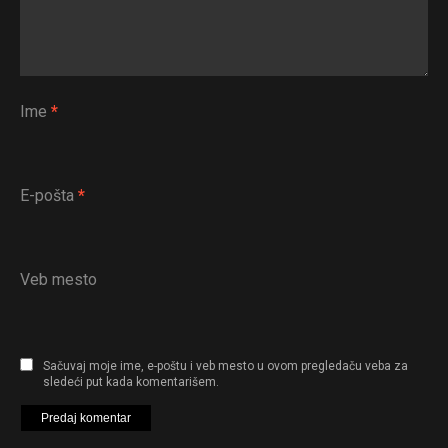
Ime
*
E-pošta
*
Veb mesto
Sačuvaj moje ime, e-poštu i veb mesto u ovom pregledaču veba za
sledeći put kada komentarišem.