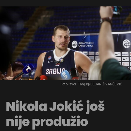
Foto Izvor: Tanjug/DEJAN ŽIVANČEVIĆ
Nikola Jokić još
nije produžio