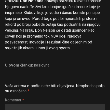
Odlazak
Don Nelsona
ostavlja prazninu u svetu košarke.
Njegovo nasleđe živi kroz brojne igrače i trenere koje je
inspirisao. Klubovi koje je vodio i danas koriste principe
koje je on uveo. Pored toga, pet šampionskih prstena i
rekord po broju pobeda ostaju kao podsetnik na njegovu
veličinu. Na kraju, Don Nelson će ostati upamćen kao
čovek koji je promenio tok NBA lige. Njegova
posvećenost, inovacije i rezultati čine ga jednim od
najvažnijih aktera u istoriji ovog sporta.
U ovom članku:
naslovna
Vaša adresa e-pošte neće biti objavljena.
Neophodna polja
su označena
*
Komentar
*