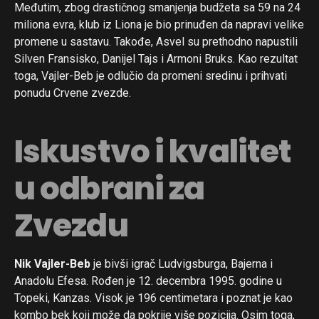
Međutim, zbog drastičnog smanjenja budžeta sa 59 na 24
miliona evra, klub iz Liona je bio prinuđen da napravi velike
promene u sastavu. Takođe, Asvel su prethodno napustili
Silven Fransisko, Danijel Tajs i Armoni Bruks. Kao rezultat
toga, Vajler-Beb je odlučio da promeni sredinu i prihvati
ponudu Crvene zvezde.
Iskustvo i kvalitet
u odbrani za
Zvezdu
Nik Vajler-Beb
je bivši igrač Ludvigsburga, Bajerna i
Anadolu Efesa. Rođen je 12. decembra 1995. godine u
Topeki, Kanzas. Visok je 196 centimetara i poznat je kao
kombo bek koji može da pokrije više pozicija. Osim toga,