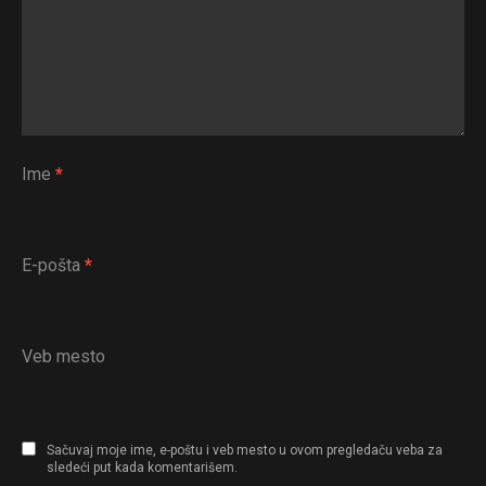
Ime
*
E-pošta
*
Veb mesto
Sačuvaj moje ime, e-poštu i veb mesto u ovom pregledaču veba za
sledeći put kada komentarišem.