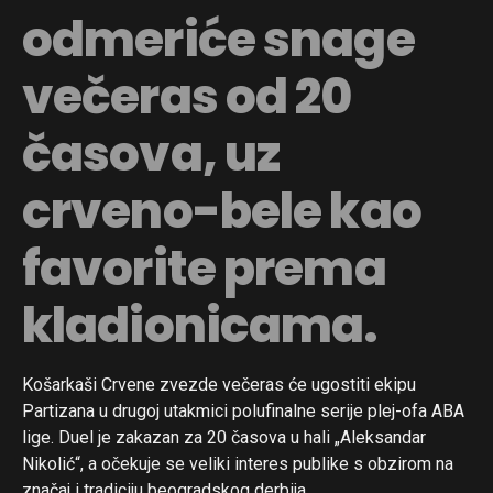
odmeriće snage
večeras od 20
časova, uz
crveno-bele kao
favorite prema
kladionicama.
Košarkaši Crvene zvezde večeras će ugostiti ekipu
Partizana u drugoj utakmici polufinalne serije plej-ofa ABA
lige. Duel je zakazan za 20 časova u hali „Aleksandar
Nikolić“, a očekuje se veliki interes publike s obzirom na
značaj i tradiciju beogradskog derbija.