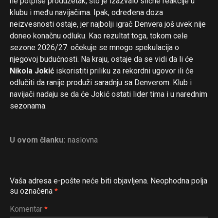
ne potpiše produžetak, što je izazvalo slične reakcije u
klubu i među navijačima. Ipak, određena doza
neizvesnosti ostaje, jer najbolji igrač Denvera još uvek nije
doneo konačnu odluku. Kao rezultat toga, tokom cele
sezone 2026/27. očekuje se mnogo spekulacija o
njegovoj budućnosti. Na kraju, ostaje da se vidi da li će
Nikola Jokić
iskoristiti priliku za rekordni ugovor ili će
odlučiti da ranije produži saradnju sa Denverom. Klub i
navijači nadaju se da će Jokić ostati lider tima i u narednim
sezonama.
U ovom članku:
naslovna
Vaša adresa e-pošte neće biti objavljena.
Neophodna polja
su označena
*
Komentar
*