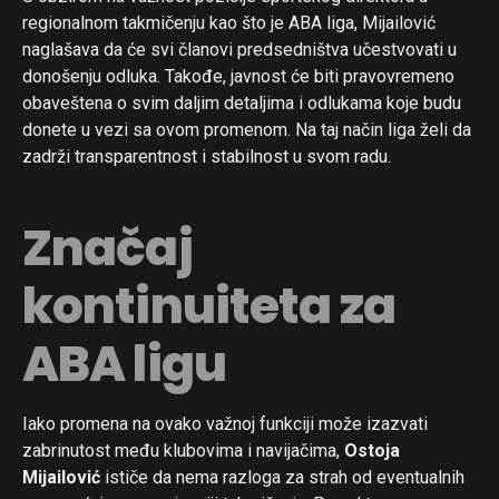
regionalnom takmičenju kao što je ABA liga, Mijailović
naglašava da će svi članovi predsedništva učestvovati u
donošenju odluka. Takođe, javnost će biti pravovremeno
obaveštena o svim daljim detaljima i odlukama koje budu
donete u vezi sa ovom promenom. Na taj način liga želi da
zadrži transparentnost i stabilnost u svom radu.
Flipboard
Reddit
Značaj
Pinterest
kontinuiteta za
Whatsapp
Email
ABA ligu
Iako promena na ovako važnoj funkciji može izazvati
zabrinutost među klubovima i navijačima,
Ostoja
Mijailović
ističe da nema razloga za strah od eventualnih