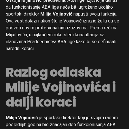
Ostoja Mijailović
, predsednik ABA lige, izjavio je danas
da funkcionisanje ABA lige neće biti ugroženo ukoliko
sportski direktor
Milija Vojinović
napusti svoju funkciju.
Ova vest dolazi nakon što je Vojinović izrazio želju da se
posveti novim profesionalnim izazovima. Prema rečima
Mijailovića, u najkraćem roku sledi konsultacija sa
članovima Predsedništva ABA lige kako bi se definisali
naredni koraci.
Razlog odlaska
Milije Vojinovića i
dalji koraci
Milija Vojinović
je sportski direktor koji je svojim radom
poslednjih godina bio značajan deo funkcionisanja ABA