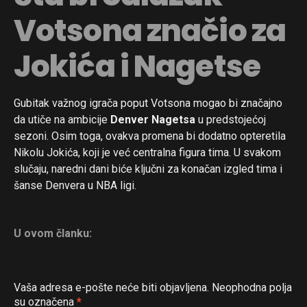
Votsona značio za
Jokića i Nagetse
Gubitak važnog igrača poput Votsona mogao bi značajno
da utiče na ambicije
Denver Nagetsa
u predstojećoj
sezoni. Osim toga, ovakva promena bi dodatno opteretila
Nikolu Jokića, koji je već centralna figura tima. U svakom
slučaju, naredni dani biće ključni za konačan izgled tima i
šanse Denvera u NBA ligi.
U ovom članku:
Vaša adresa e-pošte neće biti objavljena.
Neophodna polja
su označena
*