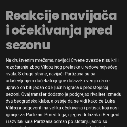
Reakcije navijača
i očekivanja pred
sezonu
Na društvenim mrežama, navijači Crvene zvezde nisu krili
razočaranje zbog Vildozinog prelaska u redove najvećeg
rivala. S druge strane, navijači Partizana su sa
oduševljenjem dočekali njegov dolazak i veruju da će
upravo on biti jedan od ključnih igrača u predstojećoj
sezoni. Ovaj transfer dodatno je podgrejao rivalitet između
dva beogradska kluba, a ostaje da se vidi kako će
Luka
Vildoza
odgovoriti na velika očekivanja i pritisak koji nosi
igranje za Partizan. Pored toga, njegov dolazak u Beograd
i razvitak šala Partizana odmah po sletanju jasno su