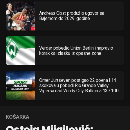
Andreas Obst produžio ugovor sa
Bajernom do 2029. godine
Verder pobedio Union Berlin i napravio
korak ka izlasku iz opasne zone
Omer Jurtseven postigao 22 poena i 14
skokova u pobedi Rio Grande Valley
Vipersa nad Windy City Bullsima 137:100
KOŠARKA
Ostoja Mijailović: