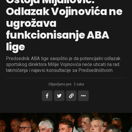
Odlazak Vojinovića ne
ugrožava
funkcionisanje ABA
lige
Predsednik ABA lige saopštio je da potencijalni odlazak
sportskog direktora Milije Vojinovića neće uticati na rad
takmičenja i najavio konsultacije sa Predsedništvom.
Objavljeno pre:
2 sata