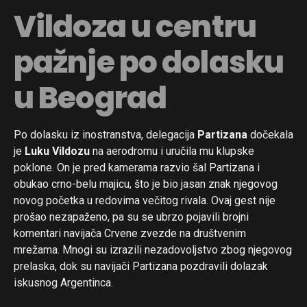
Vildoza u centru
pažnje po dolasku
u Beograd
Po dolasku iz inostranstva, delegacija
Partizana
dočekala
je
Luku Vildozu
na aerodromu i uručila mu klupske
poklone. On je pred kamerama razvio šal Partizana i
obukao crno-belu majicu, što je bio jasan znak njegovog
novog početka u redovima večitog rivala. Ovaj gest nije
prošao nezapaženo, pa su se ubrzo pojavili brojni
komentari navijača Crvene zvezde na društvenim
mrežama. Mnogi su izrazili nezadovoljstvo zbog njegovog
prelaska, dok su navijači Partizana pozdravili dolazak
iskusnog Argentinca.