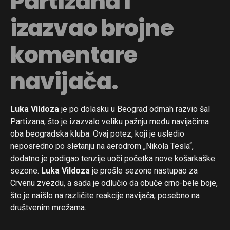
Partizana i
izazvao brojne
komentare
navijača.
Luka Vildoza
je po dolasku u Beograd odmah razvio šal
Partizana, što je izazvalo veliku pažnju među navijačima
oba beogradska kluba. Ovaj potez, koji je usledio
neposredno po sletanju na aerodrom „Nikola Tesla“,
dodatno je podigao tenzije uoči početka nove košarkaške
sezone.
Luka Vildoza
je prošle sezone nastupao za
Crvenu zvezdu, a sada je odlučio da obuče crno-bele boje,
što je naišlo na različite reakcije navijača, posebno na
društvenim mrežama.