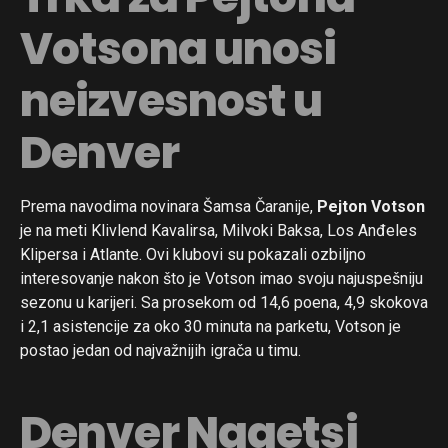
Votsona unosi
neizvesnost u
Denver
Prema navodima novinara Šamsa Čaranije,
Pejton Votson
je na meti Klivlend Kavalirsa, Milvoki Baksa, Los Anđeles
Klipersa i Atlante. Ovi klubovi su pokazali ozbiljno
interesovanje nakon što je Votson imao svoju najuspešniju
sezonu u karijeri. Sa prosekom od 14,6 poena, 4,9 skokova
i 2,1 asistencije za oko 30 minuta na parketu, Votson je
postao jedan od najvažnijih igrača u timu.
Denver Nagetsi