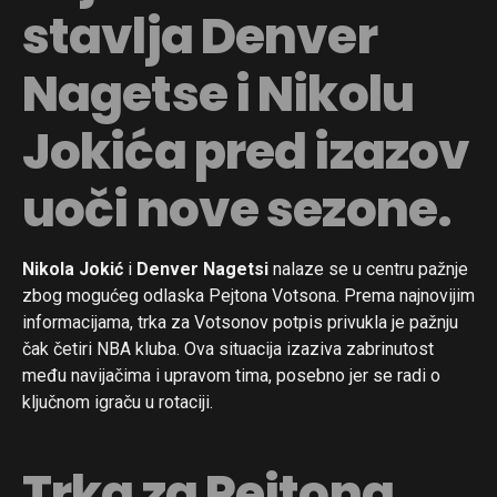
stavlja Denver
Nagetse i Nikolu
Jokića pred izazov
uoči nove sezone.
Nikola Jokić
i
Denver Nagetsi
nalaze se u centru pažnje
zbog mogućeg odlaska Pejtona Votsona. Prema najnovijim
informacijama, trka za Votsonov potpis privukla je pažnju
čak četiri NBA kluba. Ova situacija izaziva zabrinutost
među navijačima i upravom tima, posebno jer se radi o
ključnom igraču u rotaciji.
Trka za Pejtona