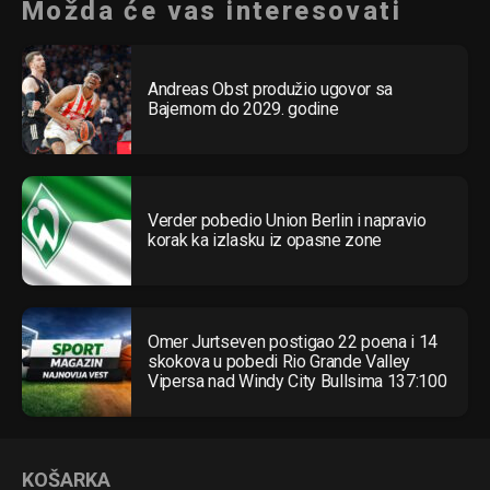
Možda će vas interesovati
Andreas Obst produžio ugovor sa
Bajernom do 2029. godine
Verder pobedio Union Berlin i napravio
korak ka izlasku iz opasne zone
Omer Jurtseven postigao 22 poena i 14
skokova u pobedi Rio Grande Valley
Vipersa nad Windy City Bullsima 137:100
KOŠARKA