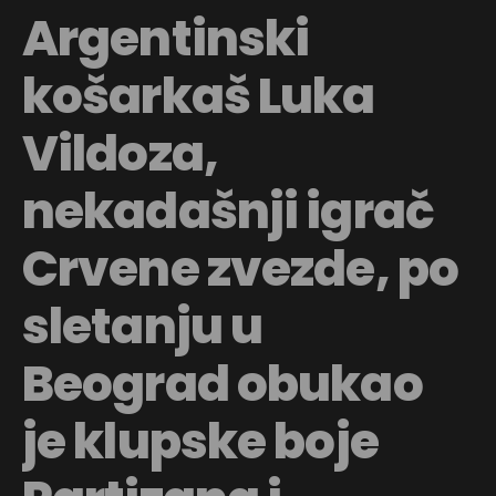
Argentinski
košarkaš Luka
Vildoza,
nekadašnji igrač
Crvene zvezde, po
sletanju u
Beograd obukao
je klupske boje