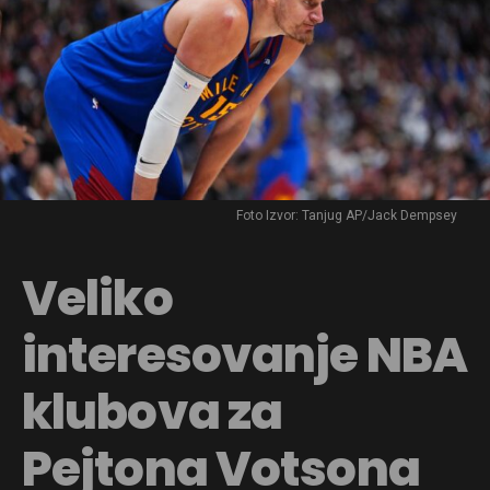
Foto Izvor: Tanjug AP/Jack Dempsey
Veliko
interesovanje NBA
klubova za
Pejtona Votsona