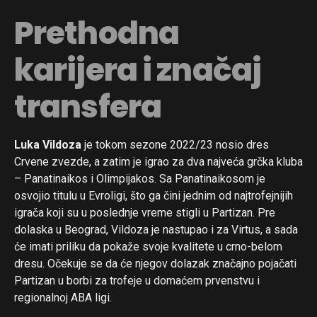
Prethodna
karijera i značaj
transfera
Luka Vildoza
je tokom sezone 2022/23 nosio dres
Crvene zvezde, a zatim je igrao za dva najveća grčka kluba
– Panatinaikos i Olimpijakos. Sa Panatinaikosom je
osvojio titulu u Evroligi, što ga čini jednim od najtrofejnijih
igrača koji su u poslednje vreme stigli u Partizan. Pre
dolaska u Beograd, Vildoza je nastupao i za Virtus, a sada
će imati priliku da pokaže svoje kvalitete u crno-belom
dresu. Očekuje se da će njegov dolazak značajno pojačati
Partizan u borbi za trofeje u domaćem prvenstvu i
regionalnoj ABA ligi.