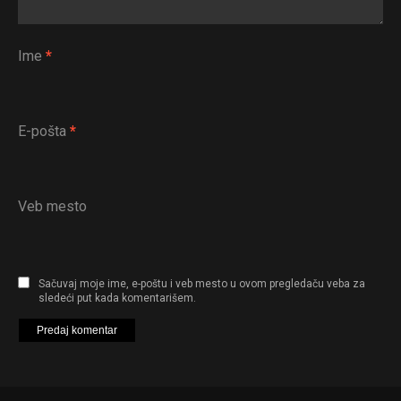
Ime
*
E-pošta
*
Veb mesto
Sačuvaj moje ime, e-poštu i veb mesto u ovom pregledaču veba za
sledeći put kada komentarišem.