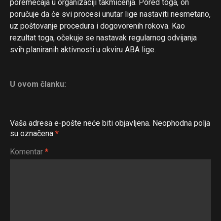
poremećaja u organizaciji takmičenja. Pored toga, on
poručuje da će svi procesi unutar lige nastaviti nesmetano,
uz poštovanje procedura i dogovorenih rokova. Kao
rezultat toga, očekuje se nastavak regularnog odvijanja
svih planiranih aktivnosti u okviru ABA lige.
U ovom članku:
Vaša adresa e-pošte neće biti objavljena.
Neophodna polja
su označena
*
Komentar
*