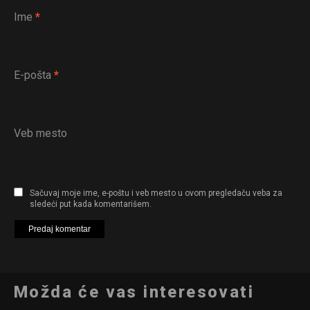
Ime
*
E-pošta
*
Veb mesto
Sačuvaj moje ime, e-poštu i veb mesto u ovom pregledaču veba za
sledeći put kada komentarišem.
Možda će vas interesovati