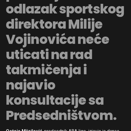
odlazak sportskog
direktora Milije
Vojinovića neće
uticati na rad
takmičenja i
najavio
konsultacije sa
Predsedništvom.