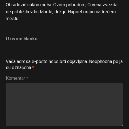
Obradović nakon meča. Ovom pobedom, Crvena zvezda
se približila vrhu tabele, dok je Hapoel ostao na trećem
mestu.
U ovom članku:
Vaša adresa e-pošte neće biti objavljena.
Neophodna polja
su označena
*
Komentar
*