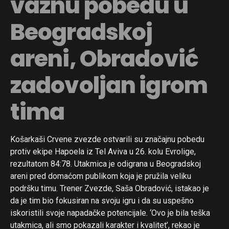
važnu pobedu u
Pinterest
Beogradskoj
Whatsapp
Email
areni, Obradović
zadovoljan igrom
tima
Košarkaši Crvene zvezde ostvarili su značajnu pobedu
protiv ekipe Hapoela iz Tel Aviva u 26. kolu Evrolige,
rezultatom 84:78. Utakmica je odigrana u Beogradskoj
areni pred domaćom publikom koja je pružila veliku
podršku timu. Trener Zvezde, Saša Obradović, istakao je
da je tim bio fokusiran na svoju igru i da su uspešno
iskoristili svoje napadačke potencijale. ‘Ovo je bila teška
utakmica, ali smo pokazali karakter i kvalitet’, rekao je