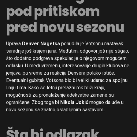
pod pritiskom
pred novu sezonu
Uprava
Denver Nagetsa
ponudila je Votsonu nastavak
saradnje još krajem juna. Međutim, odgovor još nije stigao,
što dodatno podgreva spekulacije o njegovom mogućem
odlasku. U međuvremenu, interesovanje drugih klubova ne
jenjava, pa vreme za reakciju Denvera polako ističe.
Eventualni gubitak Votsona bio bi veliki udarac za spoljnu
liniju tima. Kako se letnji prelazni rok bliži kraju,
mogućnosti za pronalaženje adekvatne zamene su
ograničene. Zbog toga bi
Nikola Jokić
mogao da uđe u
novu sezonu sa znatno oslabljenim sastavom.
Šta bi odlazak