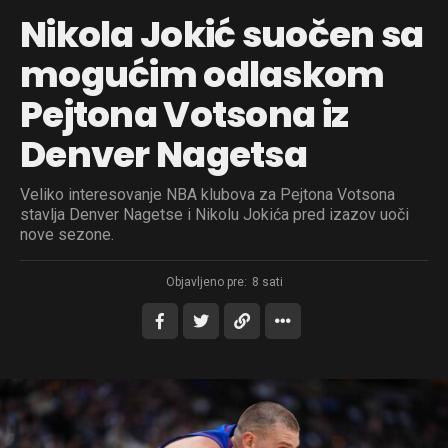
Nikola Jokić suočen sa
mogućim odlaskom
Pejtona Votsona iz
Denver Nagetsa
Veliko interesovanje NBA klubova za Pejtona Votsona
stavlja Denver Nagetse i Nikolu Jokića pred izazov uoči
nove sezone.
Objavljeno pre:
8 sati