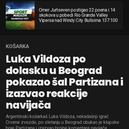
Omer Jurtseven postigao 22 poena i 14
skokova u pobedi Rio Grande Valley
Vipersa nad Windy City Bullsima 137:100
KOŠARKA
Luka Vildoza po
dolasku u Beograd
pokazao šal Partizana i
izazvao reakcije
navijača
Argentinski košarkaš Luka Vildoza, nekadašnji igrač
Crvene zvezde, po sletanju u Beograd obukao je klupske
boje Partizana i izazvao brojne komentare navijača.