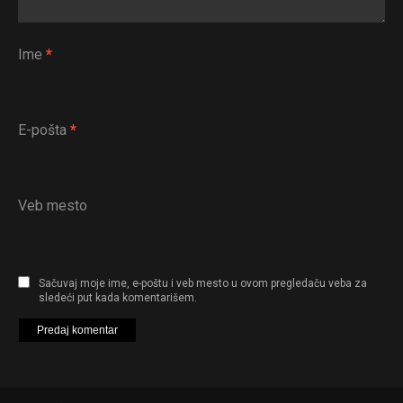
Ime
*
E-pošta
*
Veb mesto
Sačuvaj moje ime, e-poštu i veb mesto u ovom pregledaču veba za
sledeći put kada komentarišem.