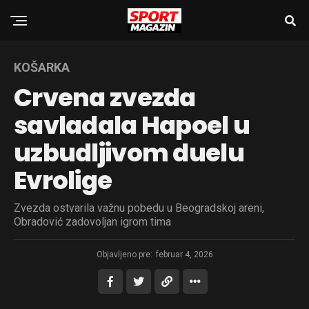
KOŠARKA
Crvena zvezda
savladala Hapoel u
uzbudljivom duelu
Evrolige
Zvezda ostvarila važnu pobedu u Beogradskoj areni,
Obradović zadovoljan igrom tima
Objavljeno pre:
februar 4, 2026