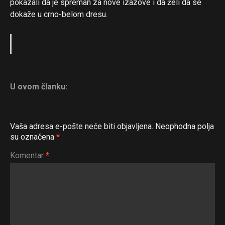
pokazali da je spreman za nove izazove i da želi da se
dokaže u crno-belom dresu.
U ovom članku:
Vaša adresa e-pošte neće biti objavljena.
Neophodna polja
su označena
*
Komentar
*