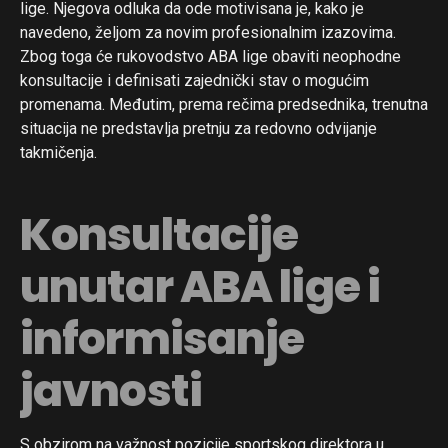
lige. Njegova odluka da ode motivisana je, kako je
navedeno, željom za novim profesionalnim izazovima.
Zbog toga će rukovodstvo ABA lige obaviti neophodne
konsultacije i definisati zajednički stav o mogućim
promenama. Međutim, prema rečima predsednika, trenutna
situacija ne predstavlja pretnju za redovno odvijanje
takmičenja.
Konsultacije
unutar ABA lige i
informisanje
javnosti
S obzirom na važnost pozicije sportskog direktora u