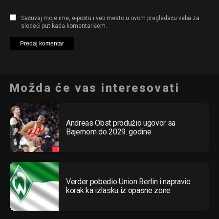
Sačuvaj moje ime, e-poštu i veb mesto u ovom pregledaču veba za
sledeći put kada komentarišem.
Možda će vas interesovati
Andreas Obst produžio ugovor sa
Bajernom do 2029. godine
Verder pobedio Union Berlin i napravio
korak ka izlasku iz opasne zone