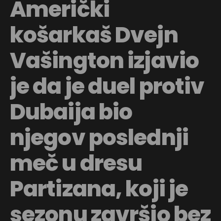
Američki
košarkaš Dvejn
Vašington izjavio
je da je duel protiv
Flipboard
Dubaija bio
Reddit
Pinterest
njegov poslednji
Whatsapp
Email
meč u dresu
Partizana, koji je
sezonu završio bez