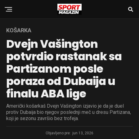
KOŠARKA
Dvejn Vašington
potvrdio rastanak sa
Partizanom posle
poraza od Dubaija u
finalu ABA lige
Američki košarkaš Dvejn Vašington izjavio je da je duel
protiv Dubaija bio njegov poslednji meč u dresu Partizana,
koji je sezonu završio bez trofeja.
Objavljeno pre:
jun 13, 2026