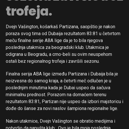
trofeja.
Dvejn Vašington, košarkaš Partizana, saopštio je nakon
poraza svog tima od Dubaija rezultatom 83:81 u četvrtom
meču finalne serije ABA lige da je to bila njegova
poslednja utakmica za beogradski klub. Utakmica je
odigrana u Beogradu, a crno-beli su ovim neuspehom
ostali bez regionalnog trofeja i završili sezonu.
Finalna serija ABA lige između Partizana i Dubaija bila je
neizvesna do samog kraja, a četvrti meč odlučen je u
poslednjim minutima kada je Dubai uspeo da sačuva
minimalnu prednost. Porazom na domaćem terenu
rezultatom 83:81, Partizan nije uspeo da izbori majstoricu i
dođe do šanse za novi naslov šampiona regionalne lige.
Nakon utakmice, Dvejn Vašington se obratio medijima i
potvrdio da napušta klub: „Ovo je bila moja poslednja