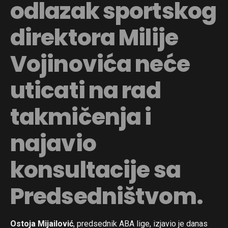
odlazak sportskog
direktora Milije
Vojinovića neće
uticati na rad
takmičenja i
najavio
konsultacije sa
Predsedništvom.
Ostoja Mijailović
, predsednik ABA lige, izjavio je danas