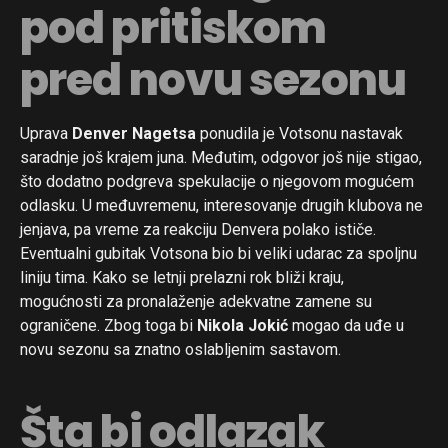
pod pritiskom
pred novu sezonu
Uprava
Denver Nagetsa
ponudila je Votsonu nastavak
saradnje još krajem juna. Međutim, odgovor još nije stigao,
što dodatno podgreva spekulacije o njegovom mogućem
odlasku. U međuvremenu, interesovanje drugih klubova ne
jenjava, pa vreme za reakciju Denvera polako ističe.
Eventualni gubitak Votsona bio bi veliki udarac za spoljnu
liniju tima. Kako se letnji prelazni rok bliži kraju,
mogućnosti za pronalaženje adekvatne zamene su
ograničene. Zbog toga bi
Nikola Jokić
mogao da uđe u
novu sezonu sa znatno oslabljenim sastavom.
Šta bi odlazak