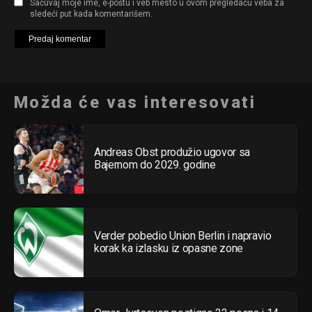
Sačuvaj moje ime, e-poštu i veb mesto u ovom pregledaču veba za
sledeći put kada komentarišem.
Možda će vas interesovati
Andreas Obst produžio ugovor sa
Bajernom do 2029. godine
Verder pobedio Union Berlin i napravio
korak ka izlasku iz opasne zone