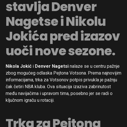
stavlja Denver
Nagetse i Nikolu
Jokića pred izazov
uoči nove sezone.
Nikola Jokić
i
Denver Nagetsi
nalaze se u centru pažnje
zbog mogućeg odlaska Pejtona Votsona. Prema najnovijim
informacijama, trka za Votsonov potpis privukla je pažnju
čak četiri NBA kluba. Ova situacija izaziva zabrinutost
među navijačima i upravom tima, posebno jer se radi o
ključnom igraču u rotaciji.
Trka za Pejtona