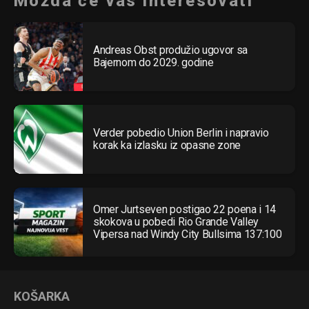
Možda će vas interesovati
Andreas Obst produžio ugovor sa
Bajernom do 2029. godine
Verder pobedio Union Berlin i napravio
korak ka izlasku iz opasne zone
Omer Jurtseven postigao 22 poena i 14
skokova u pobedi Rio Grande Valley
Vipersa nad Windy City Bullsima 137:100
KOŠARKA