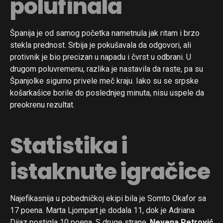
polufinala
Španija je od samog početka nametnula jak ritam i brzo
stekla prednost. Srbija je pokušavala da odgovori, ali
protivnik je bio precizan u napadu i čvrst u odbrani. U
drugom poluvremenu, razlika je nastavila da raste, pa su
Španjolke sigurno privele meč kraju. Iako su se srpske
košarkašice borile do poslednjeg minuta, nisu uspele da
preokrenu rezultat.
Statistika i
istaknute igračice
Flipboard
Najefikasnija u pobedničkoj ekipi bila je Somto Okafor sa
Reddit
17 poena. Marta Ljompart je dodala 11, dok je Adriana
Dijaz postigla 10 poena. S druge strane,
Nevena Petrović