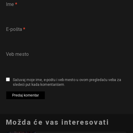
Ime
*
E-pošta
*
Veb mesto
Sačuvaj moje ime, e-poštu i veb mesto u ovom pregledaču veba za
sledeći put kada komentarišem.
Možda će vas interesovati