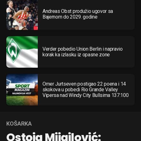
Andreas Obst produžio ugovor sa
Bajernom do 2029. godine
Verder pobedio Union Berlin i napravio
korak ka izlasku iz opasne zone
Omer Jurtseven postigao 22 poena i 14
skokova u pobedi Rio Grande Valley
Vipersa nad Windy City Bullsima 137:100
KOŠARKA
Ostoja Mijailović: