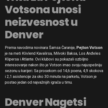
Votsona unosi
neizvesnost u
Denver
Prema navodima novinara Šamsa Čaranije,
Pejton Votson
je na meti Klivlend Kavalirsa, Milvoki Baksa, Los Anđeles
Klipersa i Atlante. Ovi klubovi su pokazali ozbiljno
interesovanje nakon što je Votson imao svoju najuspešniju
sezonu u karijeri. Sa prosekom od 14,6 poena, 4,9 skokova
i 2,1 asistencije za oko 30 minuta na parketu, Votson je
postao jedan od najvažnijih igrača u timu.
Denver Nagetsi