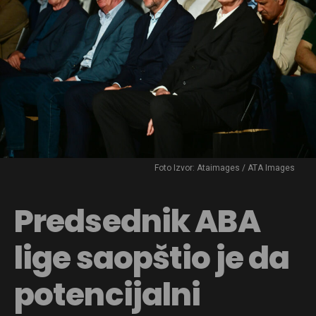
Foto Izvor: Ataimages / ATA Images
Predsednik ABA
lige saopštio je da
potencijalni