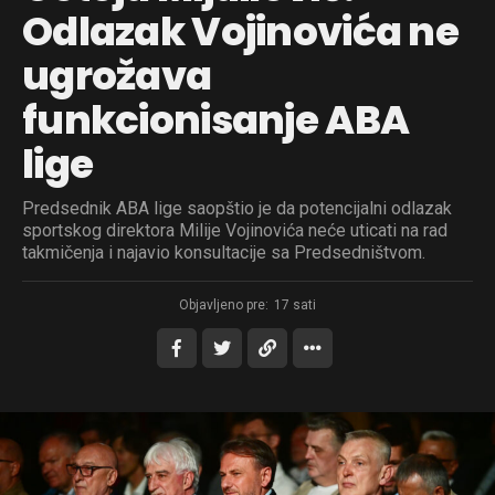
Odlazak Vojinovića ne
ugrožava
funkcionisanje ABA
lige
Predsednik ABA lige saopštio je da potencijalni odlazak
sportskog direktora Milije Vojinovića neće uticati na rad
takmičenja i najavio konsultacije sa Predsedništvom.
Objavljeno pre:
17 sati