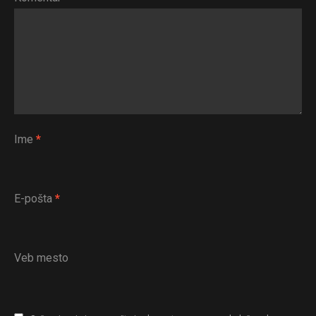
Ime
*
E-pošta
*
Veb mesto