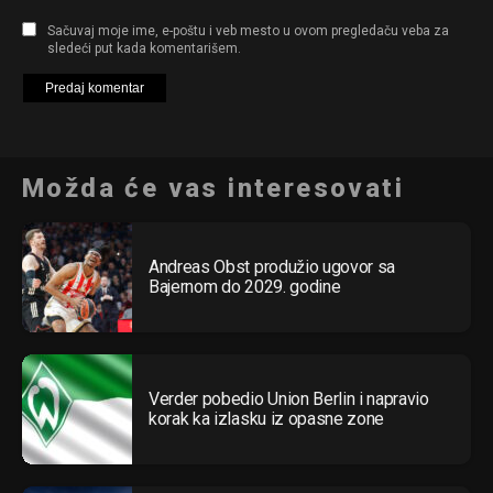
Sačuvaj moje ime, e-poštu i veb mesto u ovom pregledaču veba za
sledeći put kada komentarišem.
Možda će vas interesovati
Andreas Obst produžio ugovor sa
Bajernom do 2029. godine
Verder pobedio Union Berlin i napravio
korak ka izlasku iz opasne zone