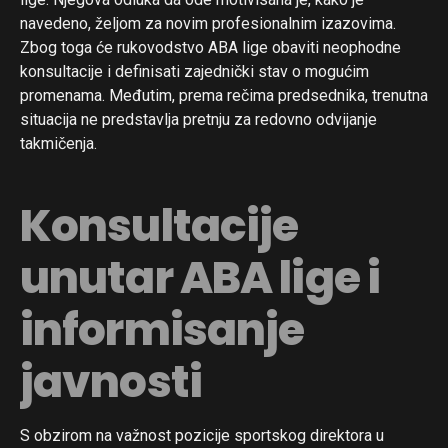
navedeno, željom za novim profesionalnim izazovima.
Zbog toga će rukovodstvo ABA lige obaviti neophodne
konsultacije i definisati zajednički stav o mogućim
promenama. Međutim, prema rečima predsednika, trenutna
situacija ne predstavlja pretnju za redovno odvijanje
takmičenja.
Konsultacije
unutar ABA lige i
informisanje
javnosti
S obzirom na važnost pozicije sportskog direktora u