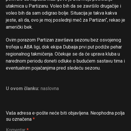
utakmica u Partizanu. Voleo bih da se završilo drugačije i
voleo bih da sam odigrao bolje. Situacija je takva kakva
jeste, ali da, ovo je moj poslednji meč za Partizan“, rekao je
američki bek.
Ovim porazom Partizan završava sezonu bez osvojenog
trofeja u ABA ligi, dok ekipa Dubaija prvi put podiže pehar
regionalnog takmičenja. Očekuje se da će uprava kluba u
narednom periodu doneti odluke o budućem sastavu tima i
eventualnim pojačanjima pred sledeću sezonu.
U ovom članku:
naslovna
Vaša adresa e-pošte neće biti objavljena.
Neophodna polja
su označena
*
Komentar
*