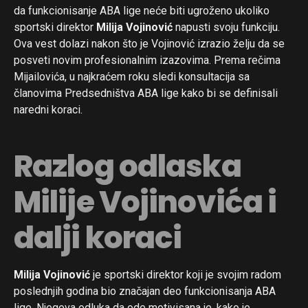
da funkcionisanje ABA lige neće biti ugroženo ukoliko
sportski direktor
Milija Vojinović
napusti svoju funkciju.
Ova vest dolazi nakon što je Vojinović izrazio želju da se
posveti novim profesionalnim izazovima. Prema rečima
Mijailovića, u najkraćem roku sledi konsultacija sa
članovima Predsedništva ABA lige kako bi se definisali
naredni koraci.
Razlog odlaska
Milije Vojinovića i
dalji koraci
Milija Vojinović
je sportski direktor koji je svojim radom
poslednjih godina bio značajan deo funkcionisanja ABA
lige. Njegova odluka da ode motivisana je, kako je