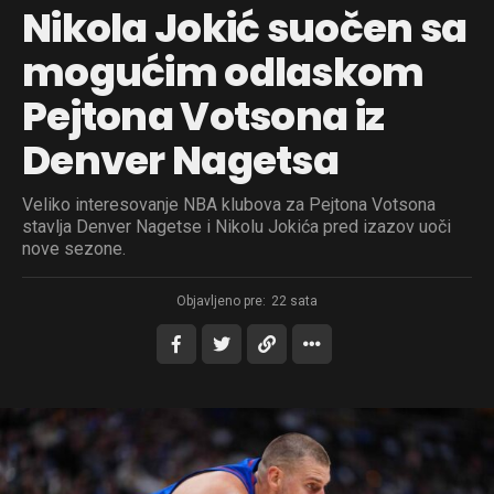
Nikola Jokić suočen sa
mogućim odlaskom
Pejtona Votsona iz
Denver Nagetsa
Veliko interesovanje NBA klubova za Pejtona Votsona
stavlja Denver Nagetse i Nikolu Jokića pred izazov uoči
nove sezone.
Objavljeno pre:
22 sata