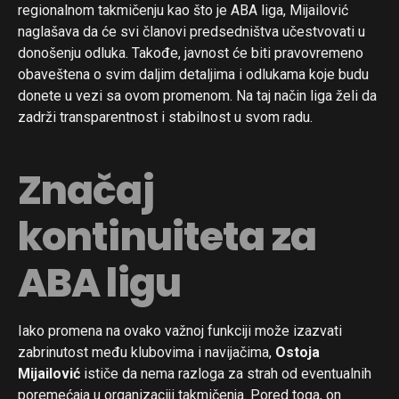
regionalnom takmičenju kao što je ABA liga, Mijailović
naglašava da će svi članovi predsedništva učestvovati u
donošenju odluka. Takođe, javnost će biti pravovremeno
obaveštena o svim daljim detaljima i odlukama koje budu
donete u vezi sa ovom promenom. Na taj način liga želi da
zadrži transparentnost i stabilnost u svom radu.
Značaj
kontinuiteta za
ABA ligu
Iako promena na ovako važnoj funkciji može izazvati
zabrinutost među klubovima i navijačima,
Ostoja
Mijailović
ističe da nema razloga za strah od eventualnih
poremećaja u organizaciji takmičenja. Pored toga, on