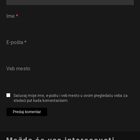
Ime
*
E-pošta
*
Veb mesto
Sačuvaj moje ime, e-poštu i veb mesto u ovom pregledaču veba za
sledeći put kada komentarišem.