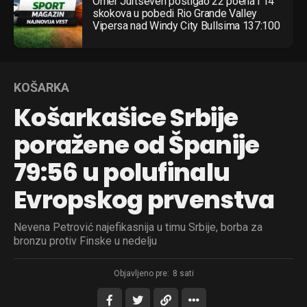
Omer Jurtseven postigao 22 poena i 14
skokova u pobedi Rio Grande Valley
Vipersa nad Windy City Bullsima 137:100
KOŠARKA
Košarkašice Srbije
poražene od Španije
79:56 u polufinalu
Evropskog prvenstva
Nevena Petrović najefikasnija u timu Srbije, borba za
bronzu protiv Finske u nedelju
Objavljeno pre:
8 sati