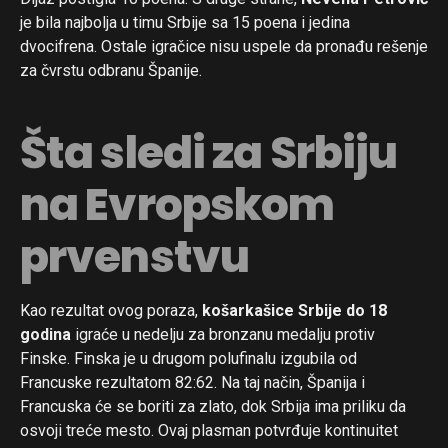
Pinterest
je bila najbolja u timu Srbije sa 15 poena i jedina
Whatsapp
dvocifrena. Ostale igračice nisu uspele da pronađu rešenje
Email
za čvrstu odbranu Španije.
Šta sledi za Srbiju
na Evropskom
prvenstvu
Kao rezultat ovog poraza,
košarkašice Srbije do 18
godina
igraće u nedelju za bronzanu medalju protiv
Finske. Finska je u drugom polufinalu izgubila od
Francuske rezultatom 82:62. Na taj način, Španija i
Francuska će se boriti za zlato, dok Srbija ima priliku da
osvoji treće mesto. Ovaj plasman potvrđuje kontinuitet