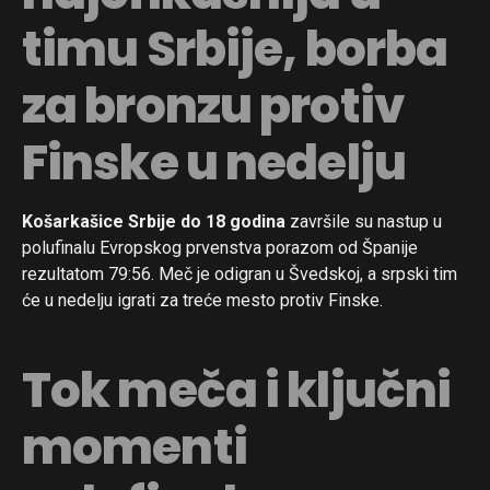
timu Srbije, borba
za bronzu protiv
Finske u nedelju
Košarkašice Srbije do 18 godina
završile su nastup u
polufinalu Evropskog prvenstva porazom od Španije
rezultatom 79:56. Meč je odigran u Švedskoj, a srpski tim
će u nedelju igrati za treće mesto protiv Finske.
Tok meča i ključni
momenti