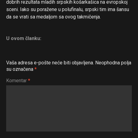
dobrih rezultata mladih srpskih košarkašica na evropskoj
sceni. Iako su poražene u polufinalu, srpski tim ima šansu
da se vrati sa medaljom sa ovog takmičenja.
U ovom članku:
Vaša adresa e-pošte neće biti objavljena.
Neophodna polja
su označena
*
Komentar
*