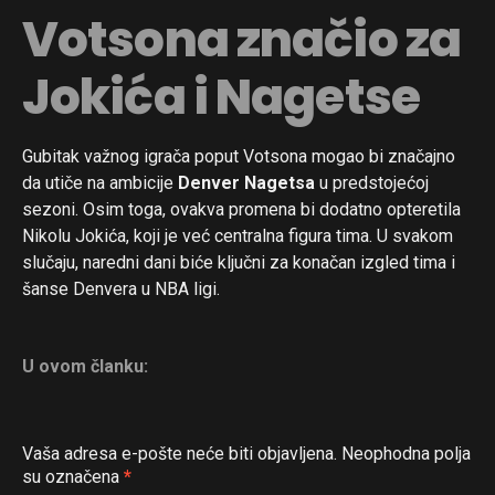
Votsona značio za
Jokića i Nagetse
Gubitak važnog igrača poput Votsona mogao bi značajno
da utiče na ambicije
Denver Nagetsa
u predstojećoj
sezoni. Osim toga, ovakva promena bi dodatno opteretila
Nikolu Jokića, koji je već centralna figura tima. U svakom
slučaju, naredni dani biće ključni za konačan izgled tima i
šanse Denvera u NBA ligi.
U ovom članku:
Vaša adresa e-pošte neće biti objavljena.
Neophodna polja
su označena
*