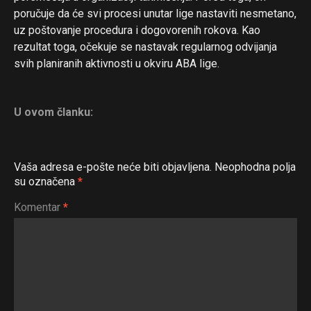
poručuje da će svi procesi unutar lige nastaviti nesmetano,
uz poštovanje procedura i dogovorenih rokova. Kao
rezultat toga, očekuje se nastavak regularnog odvijanja
svih planiranih aktivnosti u okviru ABA lige.
U ovom članku:
Vaša adresa e-pošte neće biti objavljena.
Neophodna polja
su označena
*
Komentar
*