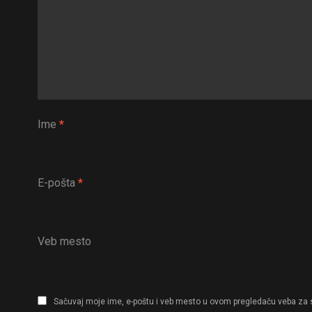
Ime
*
E-pošta
*
Veb mesto
Sačuvaj moje ime, e-poštu i veb mesto u ovom pregledaču veba za 