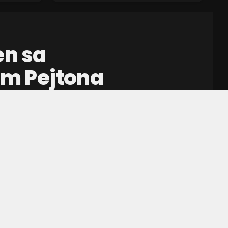
en sa
m Pejtona
r Nagetsa
ona Votsona stavlja
zov uoči nove sezone.