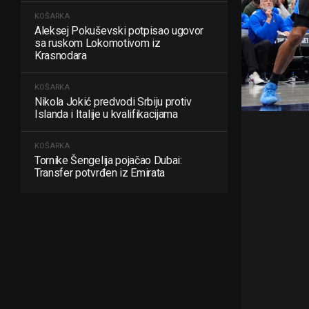
KOŠARKA
Aleksej Pokuševski potpisao ugovor
sa ruskom Lokomotivom iz
Krasnodara
KOŠARKA
Nikola Jokić predvodi Srbiju protiv
Islanda i Italije u kvalifikacijama
KOŠARKA
Tornike Šengelija pojačao Dubai:
Transfer potvrđen iz Emirata