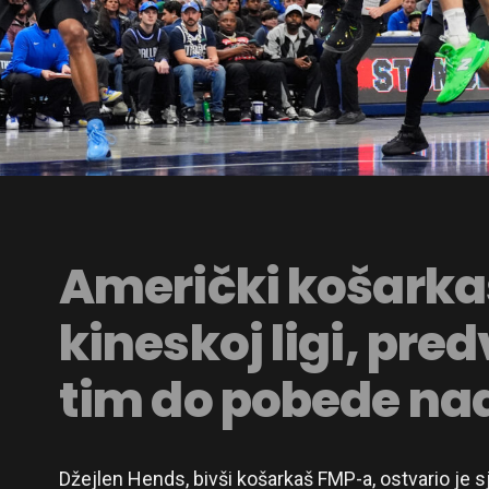
Američki košarkaš 
kineskoj ligi, pre
tim do pobede n
Džejlen Hends, bivši košarkaš FMP-a, ostvario je sj