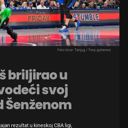
Foto Izvor: Tanjug / Tony gutierrez
briljirao u
dvodeći svoj
ad Šenženom
ajan rezultat u kineskoj CBA ligi,