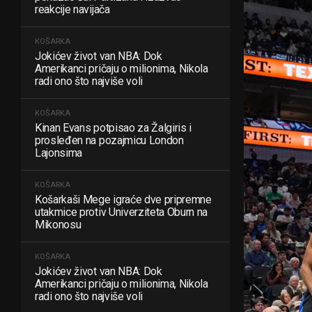
reakcije navijača
KOŠARKA
Jokićev život van NBA: Dok
Amerikanci pričaju o milionima, Nikola
radi ono što najviše voli
KOŠARKA
Kinan Evans potpisao za Žalgiris i
prosleđen na pozajmicu London
Lajonsima
KOŠARKA
Košarkaši Mege igraće dve pripremne
utakmice protiv Univerziteta Oburn na
Mikonosu
KOŠARKA
Jokićev život van NBA: Dok
Amerikanci pričaju o milionima, Nikola
radi ono što najviše voli