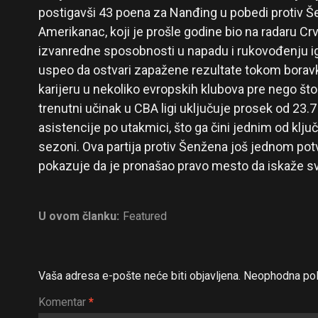
postigavši 43 poena za Nanđing u pobedi protiv Š
Amerikanac, koji je prošle godine bio na radaru C
izvanredne sposobnosti u napadu i rukovođenju ig
uspeo da ostvari zapažene rezultate tokom boravka
karijeru u nekoliko evropskih klubova pre nego što
trenutni učinak u CBA ligi uključuje prosek od 23.7
asistencije po utakmici, što ga čini jednim od klj
sezoni. Ova partija protiv Šenžena još jednom potv
pokazuje da je pronašao pravo mesto da iskaže svo
U ovom članku:
Featured
Vaša adresa e-pošte neće biti objavljena.
Neophodna pol
Komentar
*