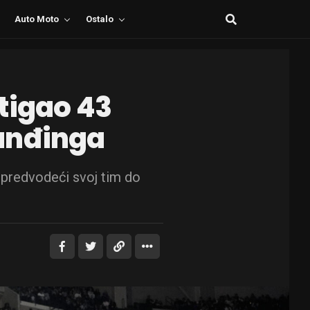
Auto Moto
Ostalo
tigao 43
anđinga
, predvodeći svoj tim do