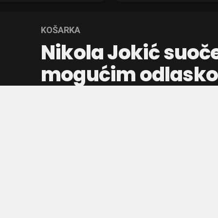
KOŠARKA
Nikola Jokić suoč
mogućim odlasko
Votsona iz Denve
Veliko interesovanje NBA klubova za Pejt
Denver Nagetse i Nikolu Jokića pred iza
Objavljeno pre:
5 sati