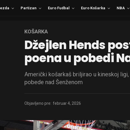
ezda
Partizan
Euro Fudbal
Euro Košarka
NBA
KOŠARKA
Džejlen Hends pos
poena u pobedi N
Američki košarkaš briljirao u kineskoj ligi
pobede nad Šenženom
Objavljeno pre:
februar 4, 2026