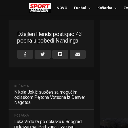
NOVO
Fudbal
Košarka
Zv
Džejlen Hends postigao 43
poena u pobedi Nanđinga
KOŠARKA
Nikola Jokić suočen sa mogućim
odlaskom Pejtona Votsona iz Denver
Nagetsa
KOŠARKA
Luka Vildoza po dolasku u Beograd
pokazao šal Partizana i izazvao