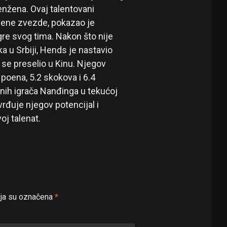
enžena. Ovaj talentovani
rvene zvezde, pokazao je
re svog tima. Nakon što nije
 u Srbiji, Hends je nastavio
 se preselio u Kinu. Njegov
 poena, 5.2 skokova i 6.4
učnih igrača Nanđinga u tekućoj
rđuje njegov potencijal i
j talenat.
ja su označena
*